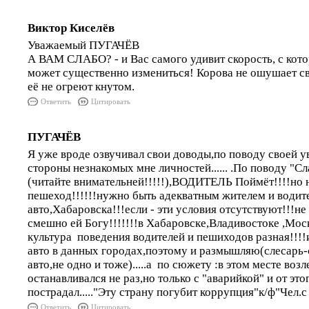
Виктор Киселёв
Уважаемый ПУГАЧЁВ
А ВАМ СЛАБО? - и Вас самого удивит скорость, с кот
может существенно измениться! Корова не ошушает св
её не огреют кнутом.
Ответить
Цитировать
ПУГАЧЁВ
Я уже вроде озвучивал свои доводы,по поводу своей 
стороны незнакомых мне личностей...... .По поводу "Сл
(читайте внимательней!!!!!),ВОДИТЕЛЬ Поймёт!!!!но 
пешеход!!!!!!нужно быть адекватным жителем и водит
авто,Хабаровска!!!если - эти условия отсутствуют!!!не
смешно ей Богу!!!!!!!в Хабаровске,Владивостоке ,Мос
культура поведения водителей и пешиходов разная!!!
авто в данных городах,поэтому и размышляю(слесарь-
авто,не одно и тоже).....а по сюжету :в этом месте возл
останавливался не раз,но только с "аварийкой" и от этог
пострадал....."Эту страну погубит коррупция"к/ф"Чел.с
Ответить
Цитировать