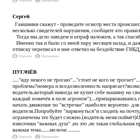
Ответить
Цитировать
Сергей
Гаишники скажут - проведите осмотр места происшес
несколько свидетелей нарушения, сообщите кто прави
Тогда мы дело заведем и штраф наложем, а так спаси
Именно так и было со мной пару месяцев назад, и да
отписку переписал и мне ответил на бездействие ГИБД
Ответить
Цитировать
ПУГАЧЁВ
....."иду некого не трогаю"..."стоит не кого не трогает".
проблема?номера и вседозволенность напрягает?возмож
водитель,который никогда не купит себе машину на св
каждый хомячёк в поле агроном")....припарковавшись
начать движение по "встречке" наиболее вероятно для
водителя.Попробуйте "парконуться"и сходить на почту
ограничены это будет сложно.(водитель меня поймёт)
извозчики "важных душ" ,но это ,не такая глобальная п
важная тема.......мелочи ..........
Ответить
Цитировать