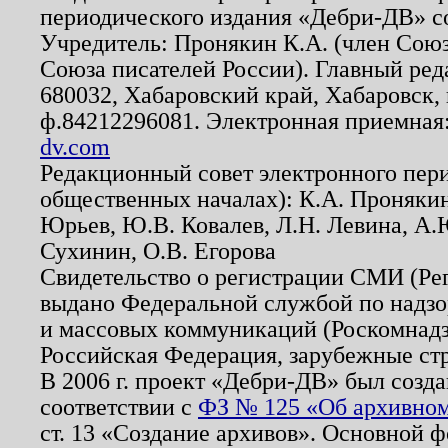
периодического издания «Дебри-ДВ» с
Учредитель: Пронякин К.А. (член Союз
Союза писателей России). Главный ред
680032, Хабаровский край, Хабаровск, п
ф.84212296081. Электронная приемная
dv.com
Редакционный совет электронного пер
общественных началах): К.А. Проняки
Юрьев, Ю.В. Ковалев, Л.Н. Левина, А.
Сухинин, О.В. Егорова
Свидетельство о регистрации СМИ (Р
выдано Федеральной службой по надзо
и массовых коммуникаций (Роскомнадзо
Российская Федерация, зарубежные ст
В 2006 г. проект «Дебри-ДВ» был созда
соответствии с
ФЗ № 125 «Об архивном
ст. 13 «Создание архивов». Основной ф