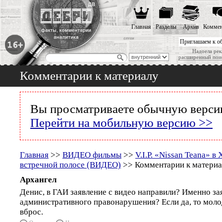
Главная
Разделы
Архив
Коммен
Приглашаем к о
Надоела рек
расширенный пои
Комментарии к материалу
Вы просматриваете обычную версию
Перейти на мобильную версию >>
Главная
>>
ВИДЕО фильмы
>>
V.I.P. «Nissan Teana» в
встречной полосе (ВИДЕО)
>> Комментарии к материа
Архангел
Денис, в ГАИ заявление с видео направили? Именно зая
административного правонарушения? Если да, то молоде
вброс.