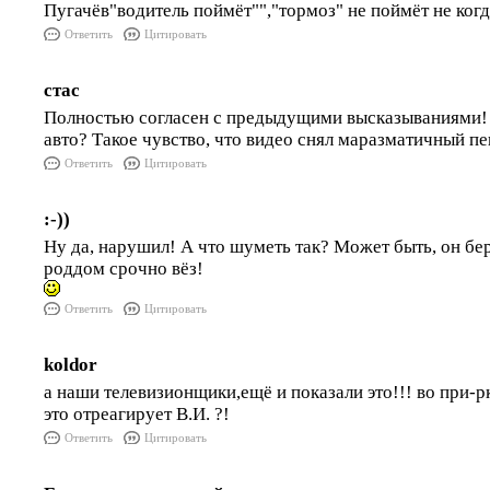
Пугачёв"водитель поймёт"","тормоз" не поймёт не когд
Ответить
Цитировать
стас
Полностью согласен с предыдущими высказываниями!
авто? Такое чувство, что видео снял маразматичный пе
Ответить
Цитировать
:-))
Ну да, нарушил! А что шуметь так? Может быть, он б
роддом срочно вёз!
Ответить
Цитировать
koldor
а наши телевизионщики,ещё и показали это!!! во при-рк
это отреагирует В.И. ?!
Ответить
Цитировать