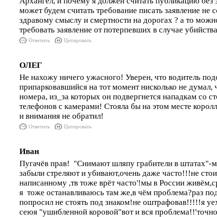
Архангел, и почему я должен считать публикацию без 
может будем считать требование писать заявление не
здравому смыслу и смертности на дорогах ? а то можн
требовать заявление от потерпевших в случае убийства
Ответить
Цитировать
ОЛЕГ
Не нахожу ничего ужасного! Уверен, что водитель по
припарковавшийся на тот момент нисколько не думал, ч
номера, из_за которых он подвергнется нападкам со с
телефонов с камерами! Стояла бы на этом месте корол
и внимания не обратил!
Ответить
Цитировать
Иван
Пугачёв прав! "Снимают шляпу грабители в штатах"-м
забыли стреляют и убивают,очень даже часто!!!не стои
написанному ,тв тоже врёт часто'!мы в России живём,ср
я тоже останавливаюсь там же,в чём проблема?раз по
попросил не стоять под знаком!не оштрафовав!!!!!я уе
сеюя "ушибленной коровой"вот и вся проблема!!'точно