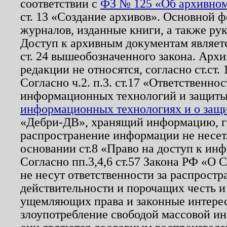
соответствии с
ФЗ № 125 «Об архивном
ст. 13 «Создание архивов». Основной ф
журналов, изданные книги, а также ру
Доступ к архивным документам являетс
ст. 24 вышеобозначенного закона. Арх
редакции не относятся, согласно ст.ст. 
Согласно ч.2. п.3. ст.17 «Ответственн
информационных технологий и защит
информационных технологиях и о защит
«Дебри-ДВ», хранящий информацию, гр
распространение информации не несет.
основании ст.8 «Право на доступ к ин
Согласно пп.3,4,6 ст.57 Закона РФ «О
не несут ответственности за распрост
действительности и порочащих честь и
ущемляющих права и законные интере
злоупотребление свободой массовой ин