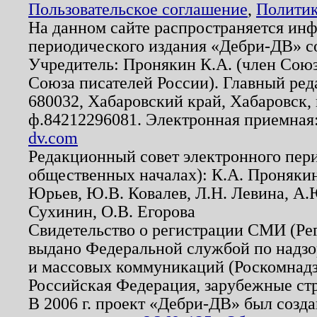
Пользовательское соглашение
,
Политик
На данном сайте распространяется ин
периодического издания «Дебри-ДВ» с
Учредитель: Пронякин К.А. (член Союз
Союза писателей России). Главный ред
680032, Хабаровский край, Хабаровск, п
ф.84212296081. Электронная приемная
dv.com
Редакционный совет электронного пер
общественных началах): К.А. Проняки
Юрьев, Ю.В. Ковалев, Л.Н. Левина, А.
Сухинин, О.В. Егорова
Свидетельство о регистрации СМИ (Р
выдано Федеральной службой по надзо
и массовых коммуникаций (Роскомнадзо
Российская Федерация, зарубежные ст
В 2006 г. проект «Дебри-ДВ» был созда