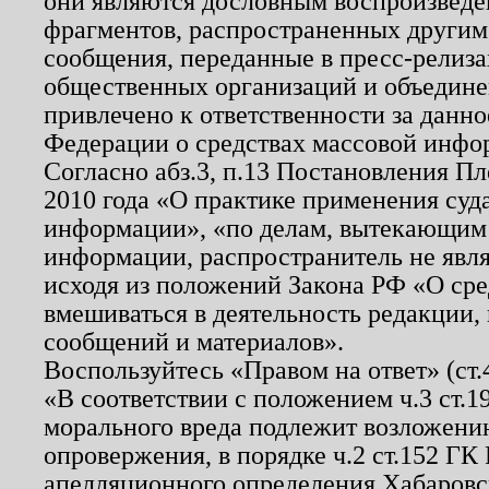
они являются дословным воспроизведе
фрагментов, распространенных другим
сообщения, переданные в пресс-релиза
общественных организаций и объединен
привлечено к ответственности за данн
Федерации о средствах массовой инфо
Согласно абз.3, п.13 Постановления П
2010 года «О практике применения суд
информации», «по делам, вытекающим
информации, распространитель не явл
исходя из положений Закона РФ «О ср
вмешиваться в деятельность редакции, 
сообщений и материалов».
Воспользуйтесь «Правом на ответ» (ст
«В соответствии с положением ч.3 ст.
морального вреда подлежит возложению
опровержения, в порядке ч.2 ст.152 ГК 
апелляционного определения Хабаровско