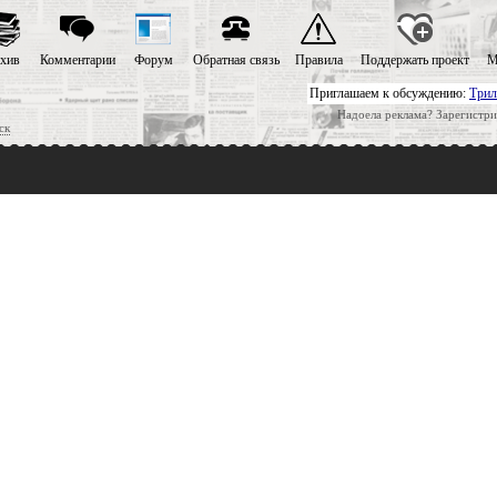
хив
Комментарии
Форум
Обратная связь
Правила
Поддержать проект
М
Приглашаем к обсуждению:
Трил
Надоела реклама? Зарегистри
ск