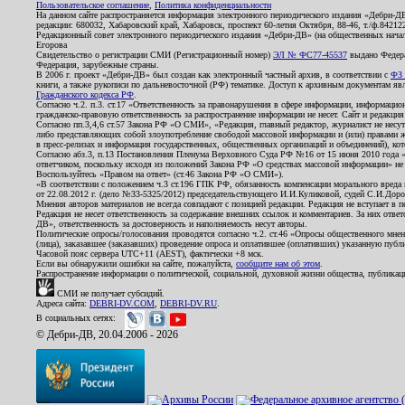
Пользовательское соглашение
,
Политика конфиденциальности
На данном сайте распространяется информация электронного периодического издания «Дебри-Д
редакции: 680032, Хабаровский край, Хабаровск, проспект 60-летия Октября, 88-46, т./ф.8421
Редакционный совет электронного периодического издания «Дебри-ДВ» (на общественных нач
Егорова
Свидетельство о регистрации СМИ (Регистрационный номер)
ЭЛ № ФС77-45537
выдано Федера
Федерация, зарубежные страны.
В 2006 г. проект «Дебри-ДВ» был создан как электронный частный архив, в соответствии с
ФЗ 
книги, а также рукописи по дальневосточной (РФ) тематике. Доступ к архивным документам явля
Гражданского кодекса РФ
.
Согласно ч.2. п.3. ст.17 «Ответственность за правонарушения в сфере информации, информац
гражданско-правовую ответственность за распространение информации не несет. Сайт и редакци
Согласно пп.3,4,6 ст.57 Закона РФ «О СМИ», «Редакция, главный редактор, журналист не несут
либо представляющих собой злоупотребление свободой массовой информации и (или) правами ж
в пресс-релизах и информация государственных, общественных организаций и объединений), кот
Согласно абз.3, п.13 Постановления Пленума Верховного Суда РФ №16 от 15 июня 2010 года 
ответчиком, поскольку исходя из положений Закона РФ «О средствах массовой информации» не 
Воспользуйтесь «Правом на ответ» (ст.46 Закона РФ «О СМИ»).
«В соответствии с положением ч.3 ст.196 ГПК РФ, обязанность компенсации морального вреда п
от 22.08.2012 г. (дело №33-5325/2012) председательствующего И.И.Куликовой, судей С.И.Дор
Мнения авторов материалов не всегда совпадают с позицией редакции. Редакция не вступает в п
Редакция не несет ответственность за содержание внешних ссылок и комментариев. За них отве
ДВ», ответственность за достоверность и наполняемость несут авторы.
Политические опросы/голосования проводятся согласно ч.2. ст.46 «Опросы общественного мнени
(лица), заказавшее (заказавших) проведение опроса и оплатившее (оплативших) указанную публик
Часовой пояс сервера UTC+11 (AEST), фактически +8 мск.
Если вы обнаружили ошибки на сайте, пожалуйста,
сообщите нам об этом
.
Распространение информации о политической, социальной, духовной жизни общества, публикац
СМИ не получает субсидий.
Адреса сайта:
DEBRI-DV.COM
,
DEBRI-DV.RU
.
В социальных сетях:
© Дебри-ДВ, 20.04.2006 - 2026