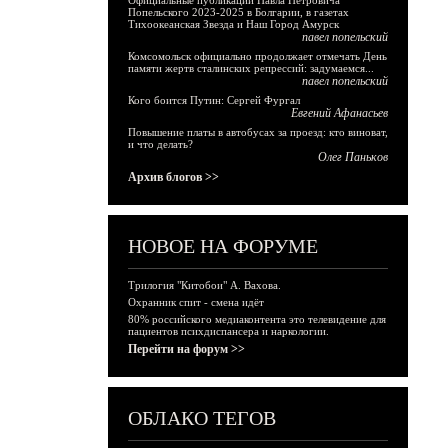
Официальные публикации Павла Петровича
Попельского 2023-2025 в Болгарии, в газетах
Тихоокеанская Звезда и Наш Город Амурск
павел попельский
Комсомольск официально продолжает отмечать День
памяти жертв сталинских репрессий: задумаемся...
павел попельский
Кого боится Путин: Сергей Фургал
Евгений Афанасьев
Повышение платы в автобусах за проезд: кто виноват,
и что делать?
Олег Паньков
Архив блогов >>
НОВОЕ НА ФОРУМЕ
Трилогия "Китобои" А. Вахова.
Охранник спит - смена идёт
80% российского медиаконтента это телевидение для
пациентов психдиспансера и наркологии.
Перейти на форум >>
ОБЛАКО ТЕГОВ