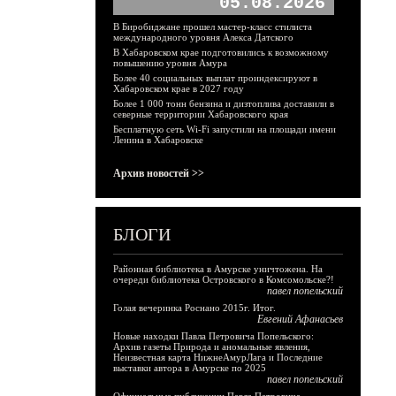
05.08.2026
В Биробиджане прошел мастер-класс стилиста
международного уровня Алекса Датского
В Хабаровском крае подготовились к возможному
повышению уровня Амура
Более 40 социальных выплат проиндексируют в
Хабаровском крае в 2027 году
Более 1 000 тонн бензина и дизтоплива доставили в
северные территории Хабаровского края
Бесплатную сеть Wi-Fi запустили на площади имени
Ленина в Хабаровске
Архив новостей >>
БЛОГИ
Районная библиотека в Амурске уничтожена. На
очереди библиотека Островского в Комсомольске?!
павел попельский
Голая вечеринка Роснано 2015г. Итог.
Евгений Афанасьев
Новые находки Павла Петровича Попельского:
Архив газеты Природа и аномальные явления,
Неизвестная карта НижнеАмурЛага и Последние
выставки автора в Амурске по 2025
павел попельский