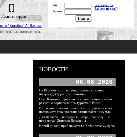
Имя:
Регистрация
Забыли пароль?
Пароль:
обильная версия
огия "Китобои" А. Вахова.
руйтесь, или авторизуйтесь.
НОВОСТИ
06.08.2026
На Русском острове продолжается создание
инфраструктуры для инноваций
Олег Кожемяко представил новые инициативы по
развитию горнолыжного туризма в России
В краевой больнице имени Владимирцева освоили
новую методику восстановления после инсульта
Дальневосточная студия кинохроники получила
поддержку Дмитрия Демешина
Новый циклон приближается к Хабаровскому краю