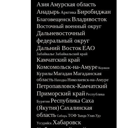
Азия
Амурская область
Биробиджан
Анадырь
Арктика
Владивосток
Благовещенск
Восточный военный округ
Дальневосточный
федеральный округ
Дальний Восток
ЕАО
Забайкалье
Забайкальский край
Камчатский край
Комсомольск-на-Амуре
Корякия
Магадан
Магаданская
Курилы
область
Николаевск-на-Амуре
Находка
Петропавловск-Камчатский
Приморский край
Республика
Республика Саха
Бурятия
(Якутия)
Сахалинская
область
ТОФ
Тында
Улан-Удэ
Сибирь
Хабаровск
Уссурийск