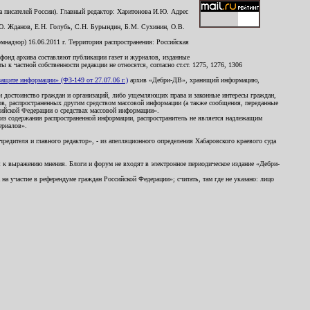
 писателей России). Главный редактор: Харитонова И.Ю. Адрес
Ю. Жданов, Е.Н. Голубь, С.Н. Бурындин, Б.М. Сухинин, О.В.
надзор) 16.06.2011 г. Территория распространения: Российская
й фонд архива составляют публикации газет и журналов, изданные
к частной собственности редакции не относятся, согласно ст.ст. 1275, 1276, 1306
щите информации» (ФЗ-149 от 27.07.06 г.)
архив «Дебри-ДВ», хранящий информацию,
ь и достоинство граждан и организаций, либо ущемляющих права и законные интересы граждан,
ов, распространенных другим средством массовой информации (а также сообщения, переданные
сийской Федерации о средствах массовой информации».
из содержания распространенной информации, распространитель не является надлежащим
ериалов».
редителя и главного редактор», - из апелляционного определения Хабаровского краевого суда
ны к выражению мнения. Блоги и форум не входят в электронное периодическое издание «Дебри-
а участие в референдуме граждан Российской Федерации»; считать, там где не указано: лицо