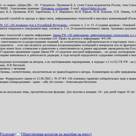
В» со знаком «Дебри-ДВ». 16+ Учредитель: Пронякин К.А. (член Союза журналистов России, член Союза
2296081. Электронная приемная:
Отправить сообщение
. E-mail:
editor@debri-dv.com
алах): К.А. Пронякин, И.Ю. Харитонова, А.Э. Мирмович, Ю.Н. Юрьев, Ю.В. Ковалев, Л.Н. Левина, А.
льной службой по надзору в сфере связи, информационных технологий и массовых коммуникаций (Роском
№ 125 «Об архивном деле в Российской Федерации»
, согласно п. 2 ст. 13 «Создание архивов». Основно
ется открытым в электронном виде, согласно п. 1 ст. 24 вышеобозначенного закона. Архивные документы 
ионных технологий и защиты информации»
Закона РФ «Об информации, информационных технологиях и о за
я основываются и работают на основании ст.8 «Право на доступ к информации» ФЗ-149.
 ответственности за распространение сведений, не соответствующих действительности и порочащих чест
урналиста: ...если они являются дословным воспроизведением сообщений и материалов или их фрагмент
орое может быть установлено и привлечено к ответственности за данное нарушение законодательства Рос
«О практике применения судами Закона РФ «О средствах массовой информации», «по делам, вытекающим 
вправе вмешиваться в деятельность редакции, в ходе которой определяется содержание сообщений и мат
одлежит возложению на авторов, а по опубликованию опровержения, в порядке ч.2 ст.152 ГК РФ - на уч
ожко, Н.В.Пестовой.
ереписку с авторами.
тственны, соответственно, исключительно их правообладатели и авторы. Комментарии на сайте приравне
я» Федерального закона от 12.06.2002 г. № 67-ФЗ «Об основных гарантиях избирательных прав и права н
ацию (обнародование) - едино - сайт, без оплаты - безвозмездно/бесплатно.
ии на актуальные темы, просветительские функции. Для мужчин и женщин. 16+ для детей старше 16 лет.