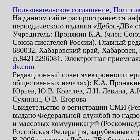
Пользовательское соглашение
,
Политик
На данном сайте распространяется ин
периодического издания «Дебри-ДВ» с
Учредитель: Пронякин К.А. (член Союз
Союза писателей России). Главный ред
680032, Хабаровский край, Хабаровск, п
ф.84212296081. Электронная приемная
dv.com
Редакционный совет электронного пер
общественных началах): К.А. Проняки
Юрьев, Ю.В. Ковалев, Л.Н. Левина, А.
Сухинин, О.В. Егорова
Свидетельство о регистрации СМИ (Р
выдано Федеральной службой по надзо
и массовых коммуникаций (Роскомнадзо
Российская Федерация, зарубежные ст
В 2006 г. проект «Дебри-ДВ» был созда