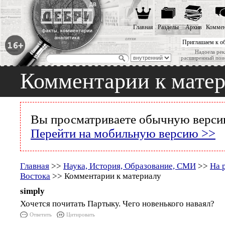
Главная
Разделы
Архив
Коммен
Приглашаем к о
Надоела рек
расширенный пои
Комментарии к мате
Вы просматриваете обычную версию
Перейти на мобильную версию >>
Главная
>>
Наука, История, Образование, СМИ
>>
На 
Востока
>> Комментарии к материалу
simply
Хочется почитать Партыку. Чего новенького наваял?
Ответить
Цитировать