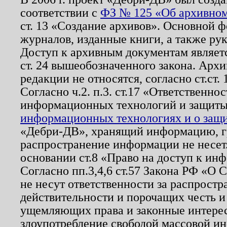
соответствии с
ФЗ № 125 «Об архивном
ст. 13 «Создание архивов». Основной ф
журналов, изданные книги, а также ру
Доступ к архивным документам являетс
ст. 24 вышеобозначенного закона. Арх
редакции не относятся, согласно ст.ст. 
Согласно ч.2. п.3. ст.17 «Ответственн
информационных технологий и защит
информационных технологиях и о защит
«Дебри-ДВ», хранящий информацию, гр
распространение информации не несет.
основании ст.8 «Право на доступ к ин
Согласно пп.3,4,6 ст.57 Закона РФ «О
не несут ответственности за распрост
действительности и порочащих честь и
ущемляющих права и законные интере
злоупотребление свободой массовой ин