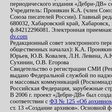
периодического издания «Дебри-ДВ» с
Учредитель: Пронякин К.А. (член Союз
Союза писателей России). Главный ред
680032, Хабаровский край, Хабаровск, п
ф.84212296081. Электронная приемная
dv.com
Редакционный совет электронного пер
общественных началах): К.А. Проняки
Юрьев, Ю.В. Ковалев, Л.Н. Левина, А.
Сухинин, О.В. Егорова
Свидетельство о регистрации СМИ (Р
выдано Федеральной службой по надзо
и массовых коммуникаций (Роскомнадзо
Российская Федерация, зарубежные ст
В 2006 г. проект «Дебри-ДВ» был созда
соответствии с
ФЗ № 125 «Об архивном
ст. 13 «Создание архивов». Основной ф