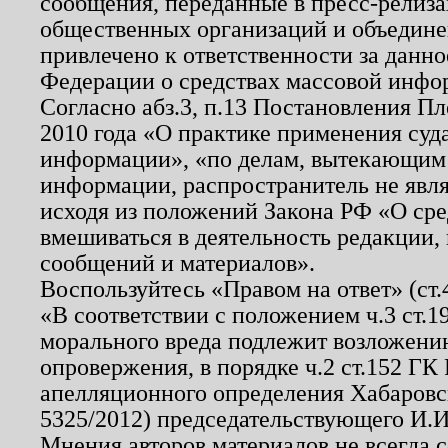
сообщения, переданные в пресс-релиза
общественных организаций и объединен
привлечено к ответственности за данн
Федерации о средствах массовой инфо
Согласно абз.3, п.13 Постановления П
2010 года «О практике применения суд
информации», «по делам, вытекающим
информации, распространитель не явл
исходя из положений Закона РФ «О ср
вмешиваться в деятельность редакции, 
сообщений и материалов».
Воспользуйтесь «Правом на ответ» (ст
«В соответствии с положением ч.3 ст.
морального вреда подлежит возложению
опровержения, в порядке ч.2 ст.152 ГК 
апелляционного определения Хабаровско
5325/2012) председательствующего И.И
Мнения авторов материалов не всегда 