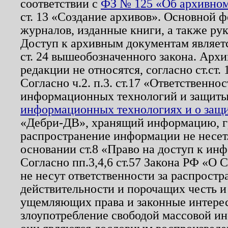
соответствии с
ФЗ № 125 «Об архивном
ст. 13 «Создание архивов». Основной ф
журналов, изданные книги, а также ру
Доступ к архивным документам являетс
ст. 24 вышеобозначенного закона. Арх
редакции не относятся, согласно ст.ст. 
Согласно ч.2. п.3. ст.17 «Ответственн
информационных технологий и защит
информационных технологиях и о защит
«Дебри-ДВ», хранящий информацию, гр
распространение информации не несет.
основании ст.8 «Право на доступ к ин
Согласно пп.3,4,6 ст.57 Закона РФ «О
не несут ответственности за распрост
действительности и порочащих честь и
ущемляющих права и законные интере
злоупотребление свободой массовой ин