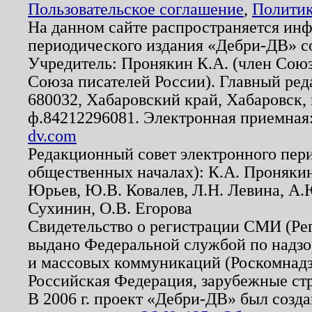
Пользовательское соглашение
,
Политик
На данном сайте распространяется ин
периодического издания «Дебри-ДВ» с
Учредитель: Пронякин К.А. (член Союз
Союза писателей России). Главный ред
680032, Хабаровский край, Хабаровск, п
ф.84212296081. Электронная приемная
dv.com
Редакционный совет электронного пер
общественных началах): К.А. Проняки
Юрьев, Ю.В. Ковалев, Л.Н. Левина, А.
Сухинин, О.В. Егорова
Свидетельство о регистрации СМИ (Р
выдано Федеральной службой по надзо
и массовых коммуникаций (Роскомнадзо
Российская Федерация, зарубежные ст
В 2006 г. проект «Дебри-ДВ» был созда