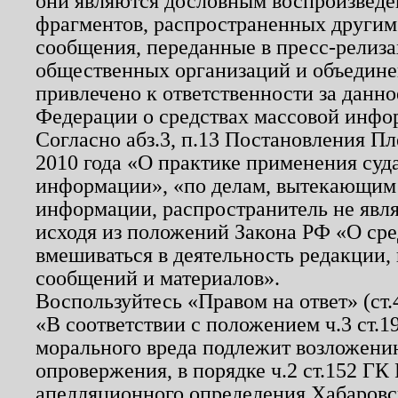
они являются дословным воспроизведе
фрагментов, распространенных другим
сообщения, переданные в пресс-релиза
общественных организаций и объединен
привлечено к ответственности за данн
Федерации о средствах массовой инфо
Согласно абз.3, п.13 Постановления П
2010 года «О практике применения суд
информации», «по делам, вытекающим
информации, распространитель не явл
исходя из положений Закона РФ «О ср
вмешиваться в деятельность редакции, 
сообщений и материалов».
Воспользуйтесь «Правом на ответ» (ст
«В соответствии с положением ч.3 ст.
морального вреда подлежит возложению
опровержения, в порядке ч.2 ст.152 ГК 
апелляционного определения Хабаровско