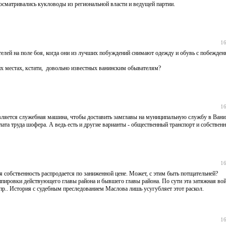
осматривались кукловоды из региональной власти и ведущей партии.
16
лей на поле боя, когда они из лучших побуждений снимают одежду и обувь с побежден
их местах, кстати, довольно известных ванинским обывателям?
16
вляется служебная машина, чтобы доставить замглавы на муниципальную службу в Ванин
та труда шофера. А ведь есть и другие варианты - общественный транспорт и собственн
16
я собственность распродается по заниженной цене. Может, с этим быть потщательней?
пировки действующего главы района и бывшего главы района. По сути эта затяжная вой
 пр.. История с судебным преследованием Маслова лишь усугубляет этот раскол.
16