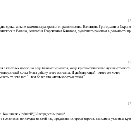
17
ва срока, а ныне замминистра краевого правительства, Валентина Григорьевича Скрипо
увшегося в Ванино, Анатолия Георгиевича Климова, рулившего районом в должности пр
17
 с газетных полос, но ведь бывают моменты, когда критический запал лучше отложить
ководителей хотел блага району и его жителям. И действующий - этого же хочет.
сль от него же: "...тем более что жизнь короткая такая".
17
е. Как никак - юбилей!)))Распределим роли?
ут все вместе, но каждая на свой лад предавать интересы народа, выполняя указания кра