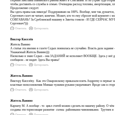
Первый замглавы Ванинского района живет в Совгавани. И по утрам туда отпра
чтобы доставить со службы в семью. Очевидны расход топлива, амортизация, пла
Продолжение следует.
Вы здесь правы как никогда! Поддерживаю на 100%. Вообще, мне так думается,
Сергеевич газет не читает, конечно. Может, кто то ему сбросит мой
СОВГАВАНЬ? За Среблянской машину в Заветы гоняли - И ГДЕ СЕЙЧАС МУП
Сергеевич?)))
Ответить
Цитировать
Виктор Киселёв
Житель Ванино
А статья эта именно в газете Седых появилась не случайно. Власть дала задание 
Уважаемый Житель Ванино)))
Насколько я знаю Седых - она ЗАДАНИЙ не исполняет ВООБЩЕ. Здесь у неё дру
сообщили - не видит. Здесь Вы правы!
Ответить
Цитировать
Житель Ванино
Виктору Киселёву. Как это Ожаровскому приказали взять Андрееву в первые з
властные поползновения Минько чужими руками укорачивает. Вроде сам в сторо
Ответить
Цитировать
Житель Ванино
Карпачу М. А вообще - то цикл статей можно сделать по нашему району. О чём
созданы эти тормозящие развитие схемы районными чиновниками. Трутнев и
Ответить
Цитировать