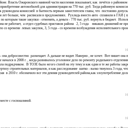
оне. Власть Ожаровского наивной части населения показывает, как печётся о районно
 приобретение автомобилей для администрации на 770 тыс. руб. Тогда районную комисси
Так руководила комиссией в бытность первым заместителем главы, что постоянно допуск
ятки лет больше, чем расписали в предложениях. Рухлядь вместо авто сплавили в ГАИ ( 
, по которым такие закупки - отменить, а деньги - 770 тыс. руб. вернуть в бюджет. Испо
а не работает, а отдел судебных приставов района 2, 5 года никаких движений не пр
ло со времени левых закупок, 3, 5 года - со времени возбуждения исполнительного про
16
 - она добросовестно размещает. А дальше не видит. Наверно , не хочет. Вот пишет она 
начался в 2008 г. , когда развивалось уголовное дело по ремонту родильного отделения,
ыла подрядчиком. В ТОЗЕ было мгого статей на эту тему:и как одни и те же работы зак
спертизу строительных материалов, и как расследование шатко - валко тянулось 3 года, ч
рая в 2010 г. обозначило все эти деяния руководителей района,как злоупотребление до
16
Вместе с госпошлиной.
16