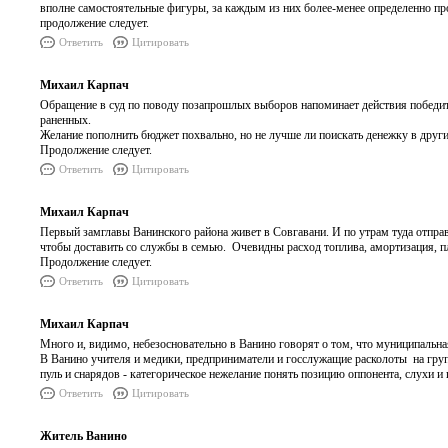
вполне самостоятельные фигуры, за каждым из них более-менее определенно пр
продолжение следует.
Ответить
Цитировать
Михаил Карпач
Обращение в суд по поводу позапрошлых выборов напоминает действия победите
раненных.
Желание пополнить бюджет похвально, но не лучше ли поискать денежку в друг
Продолжение следует.
Ответить
Цитировать
Михаил Карпач
Первый замглавы Ванинского района живет в Совгавани. И по утрам туда отпра
чтобы доставить со службы в семью. Очевидны расход топлива, амортизация, пла
Продолжение следует.
Ответить
Цитировать
Михаил Карпач
Много и, видимо, небезосновательно в Ванино говорят о том, что муниципальна
В Ванино учителя и медики, предприниматели и госслужащие расколоты на груп
пуль и снарядов - категорическое нежелание понять позицию оппонента, слухи и
Ответить
Цитировать
Житель Ванино