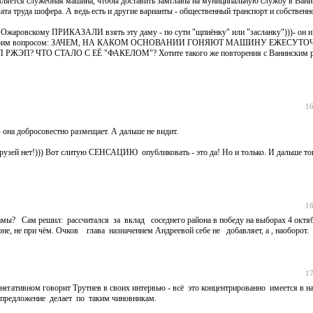
вляется служебная машина, чтобы доставить замглавы на муниципальную службу в Ванин
та труда шофера. А ведь есть и другие варианты - общественный транспорт и собственно
 Ожаровскому ПРИКАЗАЛИ взять эту даму - по сути "щпиёнку" или "засланку")))- он и
 коммент с моим вопросом: ЗАЧЕМ, НА КАКОМ ОСНОВАНИИ ГОНЯЮТ МАШИНУ ЕЖЕСУТ
 РЖЭП? ЧТО СТАЛО С ЕЁ "ФАКЕЛОМ"? Хотите такого же повторения с Ванинским р
16
- она добросовестно размещает. А дальше не видит.
зей нет!))) Вот слитую СЕНСАЦИЮ опубликовать - это да! Но и только. И дальше тог
16
амы? Сам решил: рассчитался за вклад соседнего района в победу на выборах 4 октяб
не, не при чём. Очков глава назначением Андреевой себе не добавляет, а , наоборот.
17
 негативном говорит Трутнев в своих интервью - всё это концентрированно имеется в 
 предложение делает по таким чиновникам.