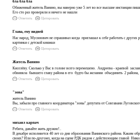
бла бла бла
Обиженный житель Ванино, вы наверно уже 5 лет во все высшие инстанции пиш
Его сто раз проверяли и ничего не нашли
Ответить
Цитировать
Глава, ему видней
Нас народ, Мусянович не спрашивал когда приглашал к себе работать с других 
картинки с детской книжки
Ответить
Цитировать
Житель Ванино
Киселёву. Сколько у Вас в голове всего перемешено. Андреева - краевой заслан
обвиняла бывшего главу района в его будто бы желании объединить 2 района
Ответить
Цитировать
"зона"
житель Ванино
Вы, забыли про главного координатора "зоны" депутата от Совгавани Луговского
Ответить
Цитировать
михаил карпач
Ребята, давайте жить дружно!..
В декабре исполняется 40 лет со дня образования Ванинского района. Каким обр
своих? Или по-другому, когда на сцене РДК рядом с действующим главой Ник