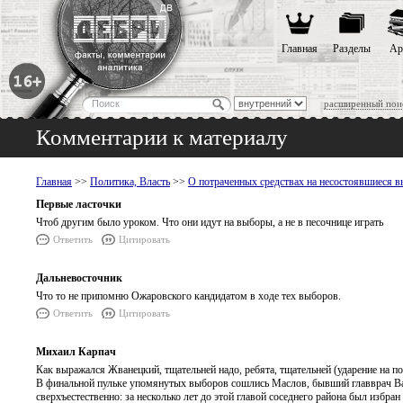
Главная
Разделы
Ар
расширенный пои
Комментарии к материалу
Главная
>>
Политика, Власть
>>
О потраченных средствах на несостоявшиеся 
Первые ласточки
Чтоб другим было уроком. Что они идут на выборы, а не в песочнице играть
Ответить
Цитировать
Дальневосточник
Что то не припомню Ожаровского кандидатом в ходе тех выборов.
Ответить
Цитировать
Михаил Карпач
Как выражался Жванецкий, тщательней надо, ребята, тщательней (ударение на по
В финальной пульке упомянутых выборов сошлись Маслов, бывший главврач Ва
сверхъестественно: за несколько лет до этой главой соседнего района был избр