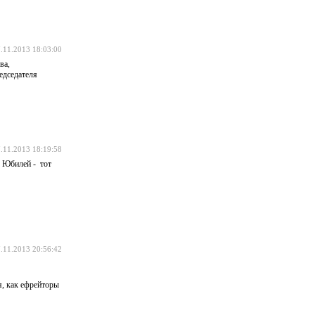
.11.2013 18:03:00
ва,
едседателя
.11.2013 18:19:58
. Юбилей - тот
.11.2013 20:56:42
я, как ефрейторы