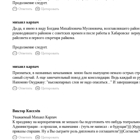
Продолжение следует.
Ответить
Цитировать
михаил карпач
Да-да, я имею в виду Богдана Михайловича Мусяновича, возглавлявшего район д
руководившего районом с советских времен и после работы в Хабаровске верн
райсовета и первого секретаря райкома.
Продолжение следует.
Ответить
Цитировать
михаил карпач
Признаться, в названных начальников мною было выпущено немало острых стрел
самый случай. А еще замечательный повод для консолидации. Ведь каждый из ру
Напомню Окуджаву: "высокопарных слов не надо опасаться..." И завершающая мы
Ответить
Цитировать
Виктор Киселёв
Уважаемый Михаил Карпач
К празднику на корпоративчик не мешало бы подготовить что нибудь театрально
Администрации - и прошлая, и нынешняя - (чуть не написал - и будущая!))) )буд
приказы старшин. Ну а Вы сыграете роль дипломата и соглашателя!)))Согласны?
Ответить
Цитировать