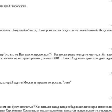
17
ите про Ожаровского.
17
регионов с Амурской области, Приморского края и т.д. список очень большой. Люди мен
17
ец ( это кто же Вам такую версию вдул?). Вы что же, разве не видите, что то, в чём вл
, в реальности, не территориально, делают ОНИ. Проект Андреева - одно из подтве
17
, который ездит в Москву и утресает вопросы по "зоне"
17
азом оно будет отмечаться? Как пять лет назад, когда победившие легионеры наполняли
олаем Сергеевичем Ожаровским под аплодисменты присутствующих встанут его предшес