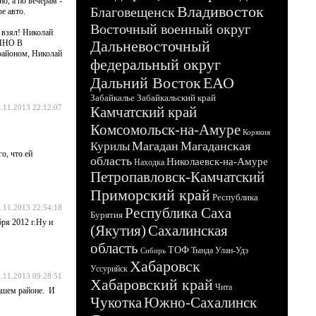
о, а по вечерам -
Владивосток
Благовещенск
е авто.
Восточный военный округ
 взял! Николай
Дальневосточный
ОЧНО В
айоном, Николай
федеральный округ
Дальний Восток
ЕАО
Забайкалье
Забайкальский край
.11.2013 22:12:07
Камчатский край
Комсомольск-на-Амуре
Корякия
Магадан
Магаданская
Курилы
о, что ей
область
Николаевск-на-Амуре
Находка
Петропавловск-Камчатский
Приморский край
Республика
.11.2013 22:54:18
Республика Саха
Бурятия
ря 2012 г.Ну и
(Якутия)
Сахалинская
область
ТОФ
Тында
Улан-Удэ
Сибирь
Хабаровск
Уссурийск
.11.2013 09:28:51
Хабаровский край
Чита
нашем районе. И
Чукотка
Южно-Сахалинск