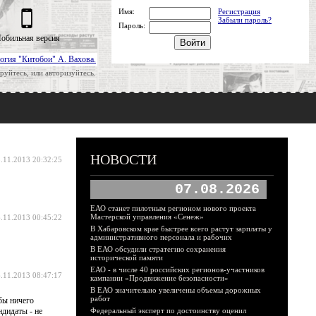
Имя:
Регистрация
Забыли пароль?
Пароль:
обильная версия
огия "Китобои" А. Вахова.
руйтесь, или авторизуйтесь.
НОВОСТИ
.11.2013 20:32:25
07.08.2026
ЕАО станет пилотным регионом нового проекта
Мастерской управления «Сенеж»
.11.2013 00:45:22
В Хабаровском крае быстрее всего растут зарплаты у
административного персонала и рабочих
В ЕАО обсудили стратегию сохранения
исторической памяти
ЕАО - в числе 40 российских регионов-участников
.11.2013 08:47:17
кампании «Продвижение безопасности»
В ЕАО значительно увеличены объемы дорожных
работ
бы ничего
ндидаты - не
Федеральный эксперт по достоинству оценил