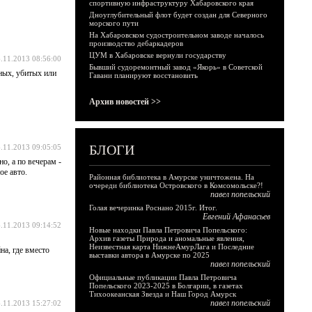
спортивную инфраструктуру Хабаровского края
Дноуглубительный флот будет создан для Северного
морского пути
На Хабаровском судостроительном заводе началось
производство дебаркадеров
ЦУМ в Хабаровске вернули государству
.11.2013 08:56:00
Бывший судоремонтный завод «Якорь» в Советской
ных, убитых или
Гавани планируют восстановить
Архив новостей >>
БЛОГИ
.11.2013 09:05:05
о, а по вечерам -
ое авто.
Районная библиотека в Амурске уничтожена. На
очереди библиотека Островского в Комсомольске?!
павел попельский
Голая вечеринка Роснано 2015г. Итог.
Евгений Афанасьев
.11.2013 09:14:52
Новые находки Павла Петровича Попельского:
Архив газеты Природа и аномальные явления,
Неизвестная карта НижнеАмурЛага и Последние
на, где вместо
выставки автора в Амурске по 2025
павел попельский
Официальные публикации Павла Петровича
Попельского 2023-2025 в Болгарии, в газетах
Тихоокеанская Звезда и Наш Город Амурск
павел попельский
.11.2013 15:27:02