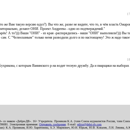
17
кто же Вам такую версию вдул?). Вы что же, разве не видите, что то, в чём власть Ожар
ерриториально, делают ОНИ. Проект Андреева - одно из подтверждений."
рёк! А то!))) Ваши "ОНИ" - из края -распорядились - наши "ОНИ" выполнили!))) Вы т
 сам. С "Челюскиным" только меня разводили долго и по настоящему! Это ж надо такое 
18
 Бухрякова, с которым Ванинского р-на водит тесную дружбу. Да и пиарщики на выборах
В» со знаком «Дебри-ДВ». 16+ Учредитель: Пронякин К.А. (член Союза журналистов России, член Союза
2296081. Электронная приемная:
Отправить сообщение
. E-mail:
editor@debri-dv.com
алах): К.А. Пронякин, И.Ю. Харитонова, А.Э. Мирмович, Ю.Н. Юрьев, Ю.В. Ковалев, Л.Н. Левина, А.