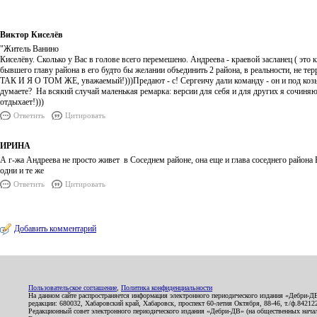
Виктор Киселёв
"Житель Ванино
Киселёву. Сколько у Вас в голове всего перемешено. Андреева - краевой засланец ( это 
бывшего главу района в его будто бы желании объединить 2 района, в реальности, не т
ТАК И Я О ТОМ ЖЕ, уважаемый!)))Предают - с! Сергеичу дали команду - он и под козы
думаете? На всякий случай маленькая ремарка: версии для себя и для других я сочиняю
отдыхает!)))
Ответить
Цитировать
ИРИНА
А г-жа Андреева не просто живет в Соседнем районе, она еще и глава соседнего района
одни и те же
Ответить
Цитировать
Добавить комментарий
Пользовательское соглашение
,
Политика конфиденциальности
На данном сайте распространяется информация электронного периодического издания «Дебри-Д
редакции: 680032, Хабаровский край, Хабаровск, проспект 60-летия Октября, 88-46, т./ф.8421
Редакционный совет электронного периодического издания «Дебри-ДВ» (на общественных нач