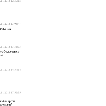
.11.2013 12:39:15
.11.2013 13:08:47
ялись как
.11.2013 13:36:03
асть Ожаровского
рждений.
.11.2013 14:54:14
.11.2013 17:56:55
 кубки среди
твенники?