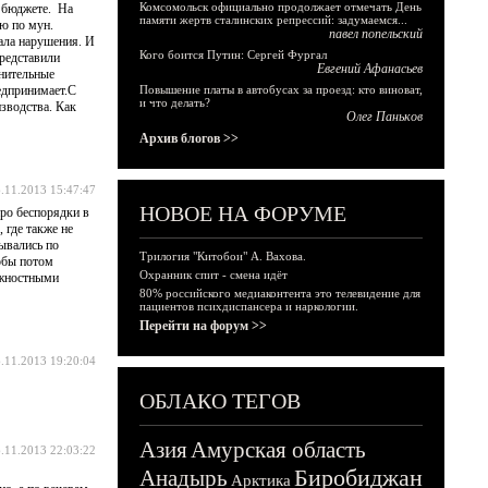
Комсомольск официально продолжает отмечать День
м бюджете. На
памяти жертв сталинских репрессий: задумаемся...
ю по мун.
павел попельский
ала нарушения. И
Кого боится Путин: Сергей Фургал
представили
Евгений Афанасьев
лнительные
едпринимает.С
Повышение платы в автобусах за проезд: кто виноват,
и что делать?
изводства. Как
Олег Паньков
Архив блогов >>
.11.2013 15:47:47
НОВОЕ НА ФОРУМЕ
про беспорядки в
 где также не
рывались по
Трилогия "Китобои" А. Вахова.
тобы потом
Охранник спит - смена идёт
лжностными
80% российского медиаконтента это телевидение для
пациентов психдиспансера и наркологии.
Перейти на форум >>
.11.2013 19:20:04
ОБЛАКО ТЕГОВ
Азия
Амурская область
.11.2013 22:03:22
Биробиджан
Анадырь
Арктика