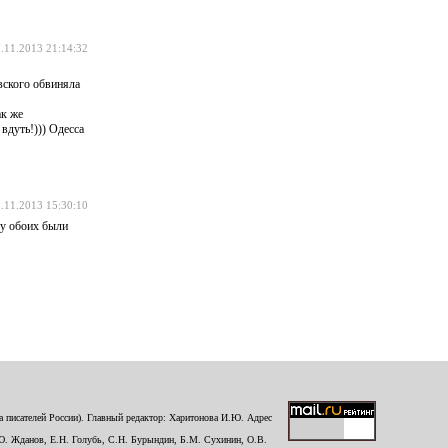
.11.2013 21:14:32
овского обвиняла
ак же
вдуть!))) Одесса
.11.2013 15:30:10
 у обоих были
 писателей России). Главный редактор: Харитонова И.Ю. Адрес
Ю. Жданов, Е.Н. Голубь, С.Н. Бурындин, Б.М. Сухинин, О.В.