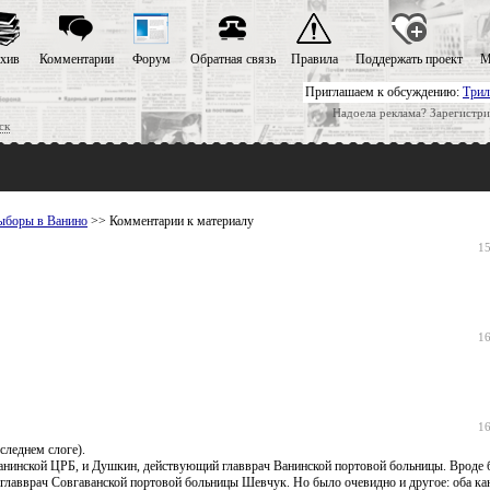
хив
Комментарии
Форум
Обратная связь
Правила
Поддержать проект
М
Приглашаем к обсуждению:
Трил
Надоела реклама? Зарегистри
ск
выборы в Ванино
>> Комментарии к материалу
15
16
16
следнем слоге).
нинской ЦРБ, и Душкин, действующий главврач Ванинской портовой больницы. Вроде 
ан главврач Совгаванской портовой больницы Шевчук. Но было очевидно и другое: оба ка