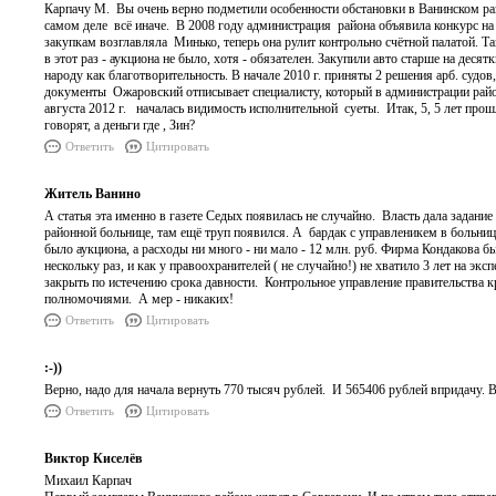
Карпачу М. Вы очень верно подметили особенности обстановки в Ванинском рай
самом деле всё иначе. В 2008 году администрация района объявила конкурс на
закупкам возглавляла Минько, теперь она рулит контрольно счётной палатой. 
в этот раз - аукциона не было, хотя - обязателен. Закупили авто старше на дес
народу как благотворительность. В начале 2010 г. приняты 2 решения арб. судов
документы Ожаровский отписывает специалисту, который в администрации район
августа 2012 г. началась видимость исполнительной суеты. Итак, 5, 5 лет прош
говорят, а деньги где , Зин?
Ответить
Цитировать
Житель Ванино
А статья эта именно в газете Седых появилась не случайно. Власть дала задание
районной больнице, там ещё труп появился. А бардак с управленикем в больнице 
было аукциона, а расходы ни много - ни мало - 12 млн. руб. Фирма Кондакова б
нескольку раз, и как у правоохранителей ( не случайно!) не хватило 3 лет на эк
закрыть по истечению срока давности. Контрольное управление правительства к
полномочиями. А мер - никаких!
Ответить
Цитировать
:-))
Верно, надо для начала вернуть 770 тысяч рублей. И 565406 рублей впридачу. 
Ответить
Цитировать
Виктор Киселёв
Михаил Карпач