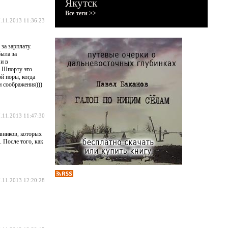
Якутск
Все теги >>
.11.2013 11:36:23
за зарплату.
была за
и в
о Шпорту это
й поры, когда
и соображения)))
.11.2013 11:47:30
вников, которых
осле того, как
.11.2013 12:20:28