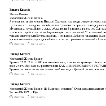
Виктор Киселёв
Житель Ванино
Уважаемый Житель Ванино
Я отаюсь при своём мнении. Николай Сергеевич как всегда сливает интересы 
Луговской - т. е. соседний район бывшего Луговского - вряд ли его поддержив
Мусяновича, который шёл с целью объединения Ванинского района под Совгаванс
холопском подобострастии сообщить наверх о таки созданной "Совгаванской эк
тогда не откололось)))Потому, полагаю, и приказали. Дабы эта гаражданка бы
исключительно благодаря дальнейшему развитию правовых отношений в России с
Ответить
Цитировать
Виктор Киселёв
Уважаемый Житель Ванино
Трутнев САМ ТАКОЙ ЖЕ, как эти чиновники, которых он критикует. Только он 
надо менять, Вам надо бы рассматривать КАК ЦИВИЛИЗОВАННОЕ УСТРАН
Трутнев расставит по местам членов своей команды - Дальний Восток окажется
Ответить
Цитировать
Виктор Киселёв
Уважаемый Житель Ванино. Да Вы и сами ответили:" Очков глава назначением Анд
Так что ВЫ ПРАВЫ!)))
Ответить
Цитировать