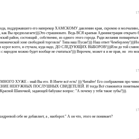
17
народа, поддержавшего его наперекор ХАМСКОМУ давлению края, скромно и молчаливо, 
ал, как Вы предполагаете)))Это страшновато. Ведь ВСЯ краевая Администрация открыто 
кий район, состоящий , собственно, из одного этого города. Ради желания попиариться 
ономической зоне свободной торговли" Типа наш Пусан!))) Наш ответ Чемберлену!)))Н
ла в курсе всего, и стучала, куда надо, ДО СЛЕДУЮЩИХ ВЫБОРОВ!)))Или до той славно
 народом можно будет вообще не считаться!))) Впрочем, может я и не прав, но это мо
17
МНОГО ХУЖЕ - знай Вы его. В Инете всё есть! ))) Читайте! Его соображения про чино
ЕНИЕ НЕНУЖНЫХ ПОСЛУШНЫХ СВИДЕТЕЛЕЙ. И тогда Всё становится понятным. П
 Красной Шапочкой, задающей бабушке вопрос: "А почему у тебя такие зубы?))).
17
реевой себе не добавляет, а , наоборот." А он что, этого не понимает?