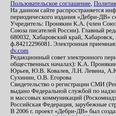
Пользовательское соглашение
,
Политик
На данном сайте распространяется ин
периодического издания «Дебри-ДВ» с
Учредитель: Пронякин К.А. (член Союз
Союза писателей России). Главный ред
680032, Хабаровский край, Хабаровск, п
ф.84212296081. Электронная приемная
dv.com
Редакционный совет электронного пер
общественных началах): К.А. Проняки
Юрьев, Ю.В. Ковалев, Л.Н. Левина, А.
Сухинин, О.В. Егорова
Свидетельство о регистрации СМИ (Р
выдано Федеральной службой по надзо
и массовых коммуникаций (Роскомнадзо
Российская Федерация, зарубежные ст
В 2006 г. проект «Дебри-ДВ» был созда