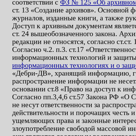
соответствии с
ФЗ № 125 «Об архивном
ст. 13 «Создание архивов». Основной ф
журналов, изданные книги, а также ру
Доступ к архивным документам являетс
ст. 24 вышеобозначенного закона. Арх
редакции не относятся, согласно ст.ст. 
Согласно ч.2. п.3. ст.17 «Ответственн
информационных технологий и защит
информационных технологиях и о защит
«Дебри-ДВ», хранящий информацию, гр
распространение информации не несет.
основании ст.8 «Право на доступ к ин
Согласно пп.3,4,6 ст.57 Закона РФ «О
не несут ответственности за распрост
действительности и порочащих честь и
ущемляющих права и законные интере
злоупотребление свободой массовой ин