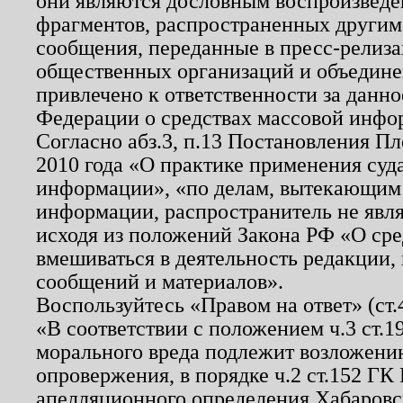
они являются дословным воспроизведе
фрагментов, распространенных другим
сообщения, переданные в пресс-релиза
общественных организаций и объединен
привлечено к ответственности за данн
Федерации о средствах массовой инфо
Согласно абз.3, п.13 Постановления П
2010 года «О практике применения суд
информации», «по делам, вытекающим
информации, распространитель не явл
исходя из положений Закона РФ «О ср
вмешиваться в деятельность редакции, 
сообщений и материалов».
Воспользуйтесь «Правом на ответ» (ст
«В соответствии с положением ч.3 ст.
морального вреда подлежит возложению
опровержения, в порядке ч.2 ст.152 ГК 
апелляционного определения Хабаровско