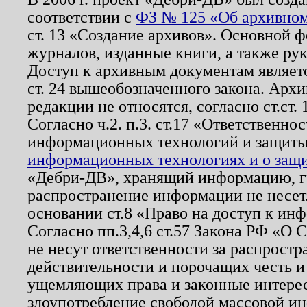
соответствии с
ФЗ № 125 «Об архивном
ст. 13 «Создание архивов». Основной ф
журналов, изданные книги, а также ру
Доступ к архивным документам являетс
ст. 24 вышеобозначенного закона. Арх
редакции не относятся, согласно ст.ст. 
Согласно ч.2. п.3. ст.17 «Ответственн
информационных технологий и защит
информационных технологиях и о защит
«Дебри-ДВ», хранящий информацию, гр
распространение информации не несет.
основании ст.8 «Право на доступ к ин
Согласно пп.3,4,6 ст.57 Закона РФ «О
не несут ответственности за распрост
действительности и порочащих честь и
ущемляющих права и законные интере
злоупотребление свободой массовой ин