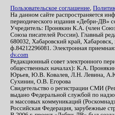
Пользовательское соглашение
,
Политик
На данном сайте распространяется ин
периодического издания «Дебри-ДВ» с
Учредитель: Пронякин К.А. (член Союз
Союза писателей России). Главный ред
680032, Хабаровский край, Хабаровск, п
ф.84212296081. Электронная приемная
dv.com
Редакционный совет электронного пер
общественных началах): К.А. Проняки
Юрьев, Ю.В. Ковалев, Л.Н. Левина, А.
Сухинин, О.В. Егорова
Свидетельство о регистрации СМИ (Р
выдано Федеральной службой по надзо
и массовых коммуникаций (Роскомнадзо
Российская Федерация, зарубежные ст
В 2006 г. проект «Дебри-ДВ» был созда