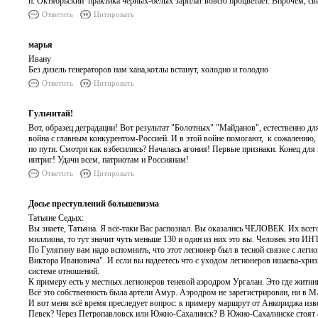
п. Октябрьский практика чёрных-белых зарплат вовсю процветает. Впрочем, св
Ответить
Цитировать
марья
Ивану
Без дизель генераторов нам хана,котлы встанут, холодно и голодно
Ответить
Цитировать
Гульчитай!
Вот, образец деградации! Вот результат "Болотных" "Майданов", естественно дл
война с главным конкурентом-Россией. И в этой войне помогают, к сожалению, 
по пути. Смотри как взбесились? Началась агония! Первые признаки. Конец для 
интриг! Удачи всем, патриотам и Россиянам!
Ответить
Цитировать
Досье преступлений большевизма
Татьяне Седых:
Вы знаете, Татьяна. Я всё-таки Вас распознал. Вы оказались ЧЕЛОВЕК. Их всег
миллиона, то тут значит чуть меньше 130 и один из них это вы. Человек 
По Гулягину вам надо вспомнить, что этот легионер был в тесной связке с ле
Виктора Ивановича". И если вы надеетесь что с уходом легионеров ишаева-хриз
системе отношений.
К примеру есть у местных легионеров теневой аэродром Ургалан. Это где житниц
Всё это собственность была артели Амур. Аэродром не зарегистрирован, ни в 
И вот меня всё время преследует вопрос: к примеру маршрут от Анкориджа изв
Певек? Через Петропавловск или Южно-Сахалинск? В Южно-Сахалинске стоят а