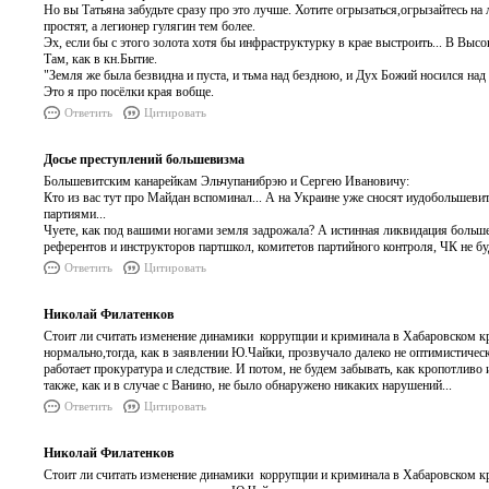
Но вы Татьяна забудьте сразу про это лучше. Хотите огрызаться,огрызайтесь на 
простят, а легионер гулягин тем более.
Эх, если бы с этого золота хотя бы инфраструктурку в крае выстроить... В Выс
Там, как в кн.Бытие.
"Земля же была безвидна и пуста, и тьма над бездною, и Дух Божий носился над
Это я про посёлки края вобще.
Ответить
Цитировать
Досье преступлений большевизма
Большевитским канарейкам Эльчупанибрэю и Сергею Ивановичу:
Кто из вас тут про Майдан вспоминал... А на Украине уже сносят иудобольшеви
партиями...
Чуете, как под вашими ногами земля задрожала? А истинная ликвидация большев
референтов и инструкторов партшкол, комитетов партийного контроля, ЧК не бу
Ответить
Цитировать
Николай Филатенков
Стоит ли считать изменение динамики коррупции и криминала в Хабаровском кра
нормально,тогда, как в заявлении Ю.Чайки, прозвучало далеко не оптимистическое
работает прокуратура и следствие. И потом, не будем забывать, как кропотливо 
также, как и в случае с Ванино, не было обнаружено никаких нарушений...
Ответить
Цитировать
Николай Филатенков
Стоит ли считать изменение динамики коррупции и криминала в Хабаровском кра