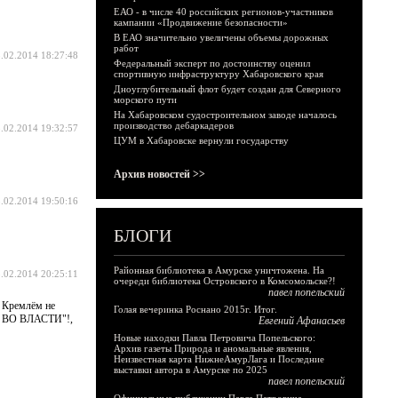
ЕАО - в числе 40 российских регионов-участников
кампании «Продвижение безопасности»
В ЕАО значительно увеличены объемы дорожных
работ
.02.2014 18:27:48
Федеральный эксперт по достоинству оценил
спортивную инфраструктуру Хабаровского края
Дноуглубительный флот будет создан для Северного
морского пути
На Хабаровском судостроительном заводе началось
производство дебаркадеров
.02.2014 19:32:57
ЦУМ в Хабаровске вернули государству
Архив новостей >>
.02.2014 19:50:16
БЛОГИ
Районная библиотека в Амурске уничтожена. На
.02.2014 20:25:11
очереди библиотека Островского в Комсомольске?!
павел попельский
с Кремлём не
Голая вечеринка Роснано 2015г. Итог.
РЫ ВО ВЛАСТИ"!,
Евгений Афанасьев
Новые находки Павла Петровича Попельского:
Архив газеты Природа и аномальные явления,
Неизвестная карта НижнеАмурЛага и Последние
выставки автора в Амурске по 2025
павел попельский