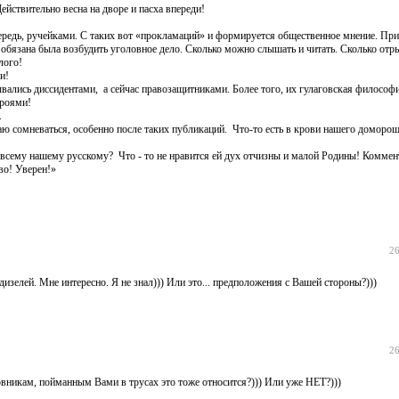
ействительно весна на дворе и пасха впереди!
чередь, ручейками. С таких вот «прокламаций» и формируется общественное мнение. При
то обязана была возбудить уголовное дело. Сколько можно слышать и читать. Сколько отр
лого!
и!
ывались диссидентами, а сейчас правозащитниками. Более того, их гулаговская философи
ероями!
.
аю сомневаться, особенно после таких публикаций. Что-то есть в крови нашего доморо
о всему нашему русскому? Что - то не нравится ей дух отчизны и малой Родины! Коммен
во! Уверен!»
26
изелей. Мне интересно. Я не знал))) Или это... предположения с Вашей стороны?)))
26
 пойманным Вами в трусах это тоже относится?))) Или уже НЕТ?)))