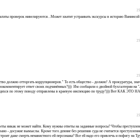
25
льтаты проверок нивелируются...Может хватит устраивать экскурсы в историю Ванинсой
25
25
о должно отторгать коррупционеров." То есть общество - должно! А прокуратура, знач
 прокомментирует ответ своих подчинённых?))) Им сообщили о двойной бухгалтерии на 
рудящихся по этому поводу отправлены в краевую инспекцию по труду!))) Вот КАК ЭТО
25
тветы никак не может найти. Кому нужны ответы на заданные вопросы? Чтобы преступлен
овано - досужие вымыслы. Кроме того деяние без решения суда не считается преступлени
троит даже смерть ненавистного ей персонажа? Все ей надо его привлечь и пофигу на Тр