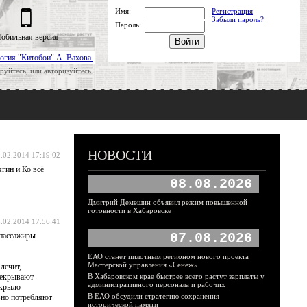
Имя:
Регистрация
Забыли пароль?
Пароль:
обильная версия
огия "Китобои" А. Вахова.
руйтесь, или авторизуйтесь.
НОВОСТИ
.02.2014 17:19:02
ягин и Ко всё
08.08.2026
Дмитрий Демешин объявил режим повышенной
готовности в Хабаровске
.02.2014 17:56:41
07.08.2026
 пассажиры
ЕАО станет пилотным регионом нового проекта
Мастерской управления «Сенеж»
лечит,
рекрывают
В Хабаровском крае быстрее всего растут зарплаты у
административного персонала и рабочих
акрыло
В ЕАО обсудили стратегию сохранения
вно потребляют
исторической памяти