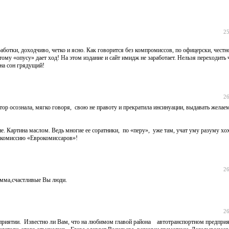
25
ботки, доходчиво, четко и ясно. Как говорится без компромиссов, по офицерски, честн
тому «опусу» дает ход! На этом издание и сайт имидж не заработает. Нельзя переходить 
 на сон грядущий!
26
ор осознала, мягко говоря, свою не правоту и прекратила инсинуации, выдавать желаем
е. Картина маслом. Ведь многие ее соратники, по «перу», уже там, учат уму разуму хо
м комиссию «Еврокомиссаров»!
26
емма,счастливые Вы люди.
26
дприятии. Известно ли Вам, что на любимом главой района автотранспортном предприя