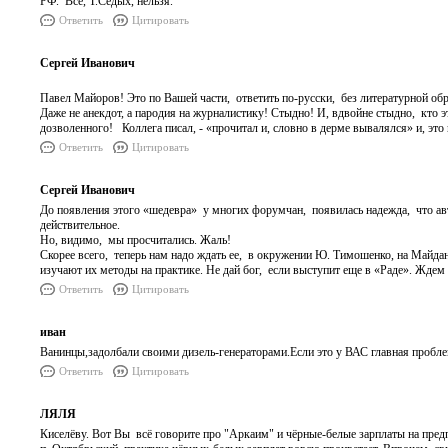
РФ. Все, Т.Седых, нельзя.
Ответить
Цитировать
Сергей Иванович
Павел Майоров! Это по Вашей части, ответить по-русски, без литературной обра
Даже не анекдот, а пародия на журналистику! Стыдно! И, вдвойне стыдно, кто э
дозволенного! Коллега писал, - «прочитал и, словно в дерме вывалялся» и, это
Ответить
Цитировать
Сергей Иванович
До появления этого «шедевра» у многих форумчан, появилась надежда, что авт
действительное.
Но, видимо, мы просчитались. Жаль!
Скорее всего, теперь нам надо ждать ее, в окружении Ю. Тимошенко, на Майдан
изучают их методы на практике. Не дай бог, если выступит еще в «Раде». Жде
Ответить
Цитировать
иван
Ванинцы,задолбали своими дизель-генераторами.Если это у ВАС главная пробл
Ответить
Цитировать
ЛЯЛЯ
Киселёву. Вот Вы всё говорите про "Аркаим" и чёрные-белые зарплаты на пре