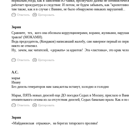
нормально,тогда, как в заявлении Ю.Чайки, прозвучало далеко не оптимистическо
работает прокуратура и следствие. И потом, не будем забывать, как "кропотливо
там также, как и в случае с Ванино, не было обнаружено никаких нарушений...
Ответить
Цитировать
Зорин
Сравните, тех, кого она обозвала коррупционерами, ворами, жуликами, нарушая
травли! (МОКАМИ).
Ведь председатель, (Кондаков) написавший жалобу, сам наверное первый из пе
никто не отменял.
Ну, зачем, нас читателей, «держать» за идиотов! Эта «листовка», это крик че
Ответить
Цитировать
А.С.
марья
Ивану
Без дизель генераторов нам хана,котлы встанут, холодно и голодно
Марья, ПЯТЬ новых дизелей еще ДО поездки Седых в Москву, прислало в Ванин
отопительного сезона из-за отсутствия дизелей, Седых банально врала. Как и по
Ответить
Цитировать
Зорин
«Майдановская отрыжка», на берегах татарского пролива!