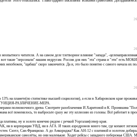
идетели этого отыскались. Глава одаряет Васильева всякими грамотами. Догадываемся
26
26
я неопытного читателя. А на самом деле тлетворное влияние "запада", -целенаправленна
вот такие "персонали" нашим недругам. Россия для них "эта" страна и "эти" есть МОКИ
них неизбежен, "щабаш" скоро закончится. Да и, это было понятно с самого начала их п
26
о 13% на планете(по статистике высшей социологии), а если в Хабаровском крае прожив
это ИНТУИЦИЯ-РАЗЛИЧЕНИЕ-МЕРА.
гионерами полномочного древа. Смотрите разоблачения И.Харитоной и К. Пронякина "По
мана всё поменялось, то выбросьте сразу же эту иллюзию из головы. Всё работает в пр
а платины, ну и золото конечно рядом с речкой Уоргалан(север края.
МАК, ни в корпорации УВД, ни в АГА. И таких аэродромов много там, где копают легион
естен. Сиэтл, Сан-Франциско. А до Анкориджа? Как АН-12 с платиной и золотом добира
мериканские самолёты, но они маленькие. Ходят рейсы с западного побережья США. М