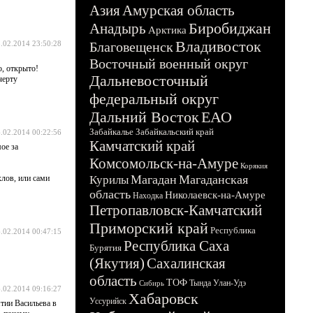
Азия
Амурская область
Биробиджан
Анадырь
Арктика
Владивосток
.02.2014 23:50:28
Благовещенск
Восточный военный округ
о, открыто!
Дальневосточный
черту
федеральный округ
Дальний Восток
ЕАО
Забайкалье
Забайкальский край
.02.2014 00:22:56
Камчатский край
ое за
Комсомольск-на-Амуре
Корякия
Магадан
Магаданская
хлов, или сами
Курилы
область
Николаевск-на-Амуре
Находка
Петропавловск-Камчатский
Приморский край
Республика
.02.2014 00:47:15
Республика Саха
Бурятия
(Якутия)
Сахалинская
область
ТОФ
Тында
Улан-Удэ
Сибирь
.02.2014 09:16:27
Хабаровск
Уссурийск
тии Васильева в