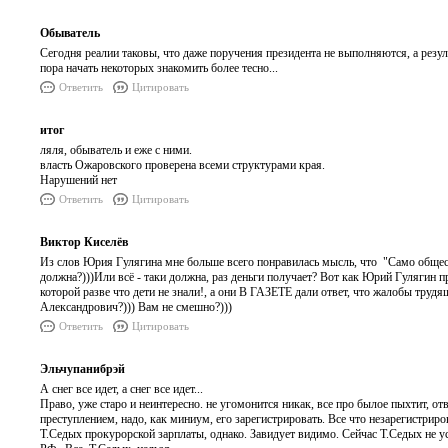
Обыватель
Сегодня реалии таковы, что даже поручения президента не выполняются, а резу
пора начать некоторых знакомить более тесно...
Ответить
Цитировать
итог
ляля, обыватель и еже с ними.
власть Ожаровского проверена всеми структурами края.
Нарушений нет
Ответить
Цитировать
Виктор Киселёв
Из слов Юрия Гулягина мне больше всего понравилась мысль, что "Само обществ
должна?)))Или всё - таки должна, раз деньги получает? Вот как Юрий Гулягин
которой разве что дети не знали!, а они В ГАЗЕТЕ дали ответ, что жалобы т
Александрович?))) Вам не смешно?)))
Ответить
Цитировать
Эльчупанибрэй
А снег все идет, а снег все идет...
Право, уже старо и неинтересно. не угомонится никак, все про былое пыхтит, о
преступлением, надо, как миниум, его зарегистрировать. Все что незарегистрир
Т.Седых прокурорской зарплаты, однако. Завидует видимо. Сейчас Т.Седых не ус