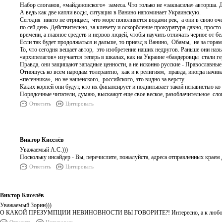
Набор слоганов, «майдановского» замеса. Что только не «заквасила» авторша. Д
А ведь как две капли воды, ситуация в Ванино напоминает Украинскую.
Сегодня никто не отрицает, что море пополняется водами рек, а они в свою о
по сей день. Действительно, за клевету и оскорбление прокуратура давно, прос
времени, а главное средств и нервов людей, чтобы научить отличать черное от бе
Если так будет продолжаться и дальше, то приезд в Ванино, Обамы, не за горам
То, что сегодня вещает автор, это изобретение наших недругов. Раньше они наз
«архипелагов» изучается теперь в шкалах, как на Украине «бандеровцы стали г
Правда, они защищают западные ценности, а не исконно русские - Православные
Отношусь ко всем народам толерантно, как и к религиям, правда, иногда начин
«песенника», но не нашенского, российского, это видно за версту.
Каких корней они будут, кто их финансирует и подпитывает такой ненавистью к
Порядочные читатели, думаю, выскажут еще свое веское, разоблачительное сло
Ответить
Цитировать
Виктор Киселёв
Уважаемый А.С.)))
Поскольку инсайдер - Вы, перечислите, пожалуйста, адреса отправленных краем д
Ответить
Цитировать
Виктор Киселёв
Уважаемый Зорин)))
О КАКОЙ ПРЕЗУМПЦИИ НЕВИНОВНОСТИ ВЫ ГОВОРИТЕ?! Интересно, а к любовникам,