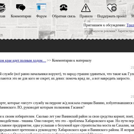
хив
Комментарии
Форум
Обратная связь
Правила
Поддержать проект
М
Приглашаем к обсуждению:
Трил
Надоела реклама? Зарегистри
ск
ском крае идет полным ходом…
>> Комментарии к материалу
25
 службе (всё равно начальники воруют), то народ страшно удивиться, что такие как Гул
аются это не для кого не секрет, их девиз: помочь вряд ли , а вот навредить запросто.
25
рте, которые «несут» службу на перроне ж/д вокзала станции Ванино, взбунтовавшиеся
Ванинского ЛО, руководит которым полковник Гасанов?
 к своим избирателям. Сколько лет уже Ванинский район за свои средства кормит, поит, 
имодействии - тишина. Они говорят, что это - проблемы Хабаровского края. Но пути пе
 славное предприятие, едва услышав о безумной идее строительства моста на Сахалин, з
редъявляют претензии к руководству Хабаровского края и Ванинского района. И испра