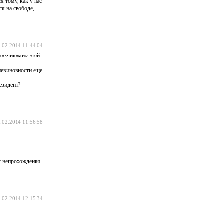
я тому, как у нас
ся на свободе,
.02.2014 11:44:04
аказчиками» этой
невиновности еще
езидент?
.02.2014 11:56:58
ду непрохождения
.02.2014 12:15:34