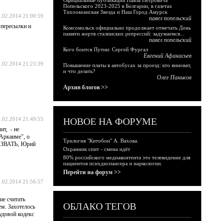
Официальные публикации Павла Петровича
Попельского 2023-2025 в Болгарии, в газетах
Тихоокеанская Звезда и Наш Город Амурск
.02.2014 21:00:59
павел попельский
 пересылки и
Комсомольск официально продолжает отмечать День
памяти жертв сталинских репрессий: задумаемся...
павел попельский
Кого боится Путин: Сергей Фургал
Евгений Афанасьев
.02.2014 21:23:39
Повышение платы в автобусах за проезд: кто виноват,
и что делать?
Олег Паньков
Архив блогов >>
.02.2014 21:49:55
НОВОЕ НА ФОРУМЕ
ит, - не
"Аркаиме", о
Трилогия "Китобои" А. Вахова.
 НАЗВАТЬ, Юрий
Охранник спит - смена идёт
80% российского медиаконтента это телевидение для
пациентов психдиспансера и наркологии.
Перейти на форум >>
.02.2014 21:56:57
ие считать
ОБЛАКО ТЕГОВ
ем. Захотелось
удовой кодекс