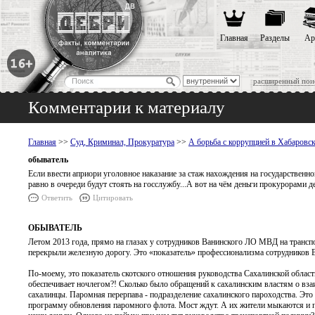
Главная
Разделы
Ар
расширенный пои
Комментарии к материалу
Главная
>>
Суд, Криминал, Прокуратура
>>
А борьба с коррупцией в Хабаров
обыватель
Если ввести априори уголовное наказание за стаж нахождения на государственной
равно в очереди будут стоять на госслужбу...А вот на чём деньги прокурорами дел
Ответить
Цитировать
ОБЫВАТЕЛЬ
Летом 2013 года, прямо на глазах у сотрудников Ванинского ЛО МВД на транспо
перекрыли железную дорогу. Это «показатель» профессионализма сотрудников 
По-моему, это показатель скотского отношения руководства Сахалинской области
обеспечивает ночлегом?! Сколько было обращений к сахалинским властям о вза
сахалинцы. Паромная перерпава - подразделение сахалинского пароходства. Это
программу обновления паромного флота. Мост ждут. А их жители мыкаются и п