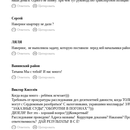
наши деньги. Одного не пойму: при чем тут руководство транспортной полиции
Ответить
Цитировать
Сергей
Наверное квартиру не дали ?
Ответить
Цитировать
ЛЯЛЯ
Наверное, не выполнила задачу, которую поставили перед ней начальники райо
Ответить
Цитировать
Ванинский район
Татьяна Мы с тобой! И нас много!
Ответить
Цитировать
Виктор Киселёв
Когда воды много - ребёнок исчезает)))
Требовать от прокуратуры расследования дел десятилетней давности, когда 
могут с Сердюковым разобраться! С налоговиками, укравшими миллиарды! ЗА
"ЗАКАЗНЫЕ СУДЫ","ОБОРОТНИ В ПОГОНАХ"?)))
ДИЗЕЛЯ! Вот это - хороший вопрос!)))Конкретный!
Расследование проведено! Адреса названы! Коррупция доказана? Наказана? Прок
ответственность? ДАЙ РЕЗУЛЬТАТЫ! В С Ё!
Ответить
Цитировать