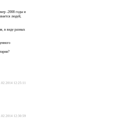
мер -2008 годы и
ывается людей,
я, в виде разных
щенного
тарии?
.02.2014 12:25:11
.02.2014 12:30:59