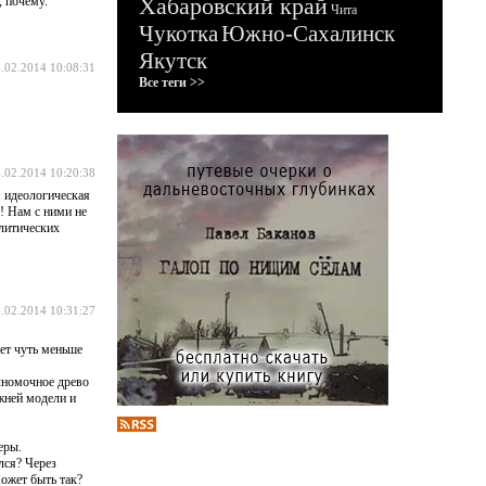
Хабаровский край
, почему.
Чита
Чукотка
Южно-Сахалинск
Якутск
.02.2014 10:08:31
Все теги >>
.02.2014 10:20:38
я идеологическая
! Нам с ними не
олитических
.02.2014 10:31:27
ает чуть меньше
лномочное древо
ежней модели и
еры.
лся? Через
ожет быть так?