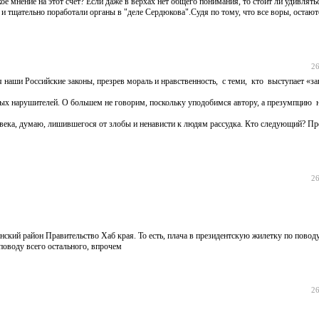
е мнение на этот счет? Если даже в верхах нет общего понимания, то стоит ли удивлятьс
 и тщательно поработали органы в "деле Сердюкова".Судя по тому, что все воры, остают
26
 наши Российские законы, презрев мораль и нравственность, с теми, кто выступает «з
рвых нарушителей. О большем не говорим, поскольку уподобимся автору, а презумпцию 
ловека, думаю, лишившегося от злобы и ненависти к людям рассудка. Кто следующий? Пр
26
ский район Правительство Хаб края. То есть, плача в президентскую жилетку по пово
 поводу всего остального, впрочем
26