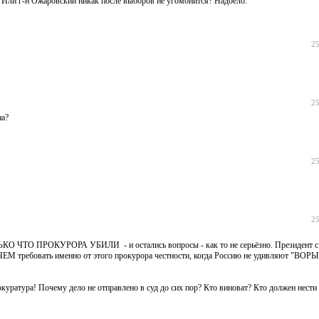
? Или г-н Ожаровский никак после выборов не угомонится? Надоело.
25
25
на?
25
25
ТОЛЬКО ЧТО ПРОКУРОРА УБИЛИ - и остались вопросы - как то не серьёзно. Президент 
ЧЕМ требовать именно от этого прокурора честности, когда Россию не удивляют "ВО
уратура! Почему дело не отправлено в суд до сих пор? Кто виноват? Кто должен нести