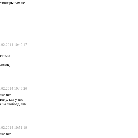
легионеры вам не
.02.2014 10:40:17
ескими
анков,
.02.2014 10:48:20
нас все
тому, как у нас
я на свободе, там
.02.2014 10:51:19
нас все