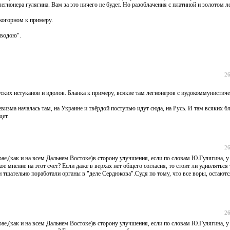
легионера гулягина. Вам за это ничего не будет. Но разоблачения с платиной и золотом 
окогорном к примеру.
 водою".
26
тских истуканов и идолов. Бланка к примеру, всякие там легионеров с иудокоммунистич
изма началась там, на Украине и твёрдой поступью идут сюда, на Русь. И там всяких бл
дет.
26
е,(как и на всем Дальнем Востоке)в сторону улучшения, если по словам Ю.Гулягина, у 
 мнение на этот счет? Если даже в верхах нет общего согласия, то стоит ли удивляться 
и тщательно поработали органы в "деле Сердюкова".Судя по тому, что все воры, остаютс
26
е,(как и на всем Дальнем Востоке)в сторону улучшения, если по словам Ю.Гулягина, у 