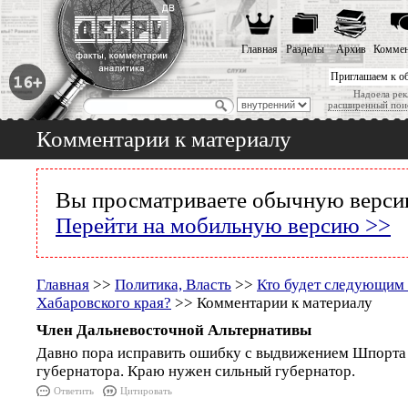
Главная
Разделы
Архив
Коммен
Приглашаем к о
Надоела рек
расширенный пои
Комментарии к материалу
Вы просматриваете обычную версию
Перейти на мобильную версию >>
Главная
>>
Политика, Власть
>>
Кто будет следующим
Хабаровского края?
>> Комментарии к материалу
Член Дальневосточной Альтернативы
Давно пора исправить ошибку с выдвижением Шпорта
губернатора. Краю нужен сильный губернатор.
Ответить
Цитировать