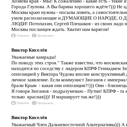
Хозяева края - МЫ! К сожалению - какие есть - такие и
Города Глупова. А Вы барина хорошего ждёте?))) Не 
Москвы краю нужны - посылы ловить, а самостоятель
умом располагающие и ДУМАЮЩИЕ О НАРОДЕ, О
ЛЮДИ! Потопахин, Сергей Плешаков - из своих надо на
Москвы посланцев ждать. Хватит нам варягов!
Ответить
Цитировать
Виктор Киселёв
Уважаемые камрады!
По поводу этих строк " Также известно, что московска
находится по соседству с лидером КПРФ Геннадием З
оппозицией у Виктора Чудова вполне конструктивный ди
личное заявление. Если коммунист Зюганов с импери
брали Крым - какая они оппозиция?!))) Они - близнецы
Я говоря Зюганов - подразумеваю - Путин! КПРФ - та 
только красная)))! И марширует так же!)))
Ответить
Цитировать
Виктор Киселёв
Уважаемый Член Дальневосточной Альтернативы))) А в