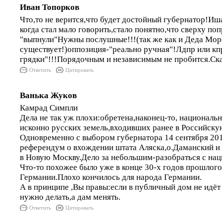
Иван Топорков
Что,то не верится,что будет достойный губернатор!Иш
когда стал мало говорить,стало понятно,что сверху попро
"выпнули"Нужны послушные!!!(так же как и Деда Мор
существует!)оппозиция-"реально ручная"!Лдпр или кп
грядки"!!!Порядочным и независимым не пробится.Ска
Ответить
Цитировать
Ванька Жуков
Камрад Симпли
Дела не так уж плохи:обретена,наконец-то, националь
исконно русских земель,входивших ранее в Российск
Одновременно с выбором губернатора 14 сентября 201
референдум о вхождении штата Аляска,о.Даманский и 
в Новую Москву.Дело за небольшим-разобраться с на
Что-то похожее было уже в конце 30-х годов прошлого
Германии.Плохо кончилось для народа Германии.
А в принципе ,Вы правы:если в публичный дом не идёт
нужно делать,а дам менять.
Ответить
Цитировать