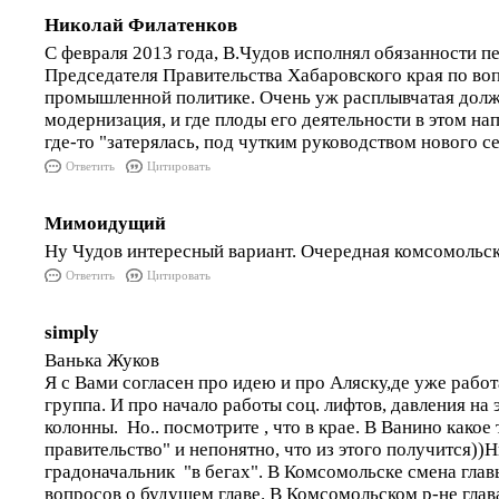
Николай Филатенков
С февраля 2013 года, В.Чудов исполнял обязанности п
Председателя Правительства Хабаровского края по во
промышленной политике. Очень уж расплывчатая должн
модернизация, и где плоды его деятельности в этом на
где-то "затерялась, под чутким руководством нового се
Ответить
Цитировать
Мимоидущий
Ну Чудов интересный вариант. Очередная комсомольск
Ответить
Цитировать
simply
Ванька Жуков
Я с Вами согласен про идею и про Аляску,де уже рабо
группа. И про начало работы соц. лифтов, давления на 
колонны. Но.. посмотрите , что в крае. В Ванино какое
правительство" и непонятно, что из этого получится))
градоначальник "в бегах". В Комсомольске смена глав
вопросов о будущем главе. В Комсомольском р-не глав