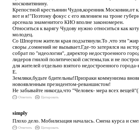
московитянину.
Крепостной крестьянин Чудов,коренник Московии,от к
вот и я!"Поэтому фокус с его явлением на троне губе
арсенала знаменитого КИО вполне закономерен.
Относиться к варягу Чудову нужно относиться как кот
молодец.
Со Шпортом жители края подзатянули.То ,что эти "жир
своры ,сомнений не вызывает.Где-то затерялся на ист
собрат по "идеологии", директор недостроенного горо
лидеров гнилой политической системы,так и не постр
для жителей отдельно взятого недостроенного город
Е.
Земляки,будьте бдительны!Призраки коммунизма внов
новоявленным президентом-реваншистом!
Не забывайте никогда,что "Человек- мера всех вещей"(
Ответить
Цитировать
simply
Плохо дело. Мобилизация началась. Смена курса и сме
Ответить
Цитировать