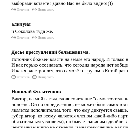
выборами встаёте? Давно Вас не было видно!)))
Ответить
Цитировать
алилуйя
и Соколова туда же.
Ответить
Цитировать
Досье преступлений большевизма.
Источник божьей власти на земле это народ. И только 
И как горько осознавать. что сегодня народа нет вобще
И как я расстроился, что самолёт с грузом в Китай раз
Ответить
Цитировать
Николай Филатенков
Виктор, на мой взгляд словосочетание "самостоятельны
нонсенс. Он по определению, не может быть самостоя
является исполнителем, того, что ему диктуется свыше.
губернатор, ко всему, является членом какой-либо парт
обязательным условием), он бывает зависим вдвойне.
централизм никто не отменял, и инакомыслящие, как пр