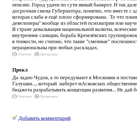
пенсию. Город удачи по сути явный банкрот. И так дале
досрочная смена Губернатора, понятно, что вместе с 
которая слаба и ещё плохо сформирована. То что пл
девелоперы" вообще из областей психиатрии или науч
В стране девальвация национальной валюты, всячески
внутренние санкции, борьба Кремлёвских группировок
в тонкости, но считаю, что такие "сменные" поспешнос
нерациональны при любых раскладах.
Ответить
Цитировать
Прокл
Да ладно Чудов, а то передумают в Московии и поставя
Галушки..., который наберет мАсковских общественник
бюджета разрабатывать концепции развития... Не дай б
Ответить
Цитировать
Добавить комментарий