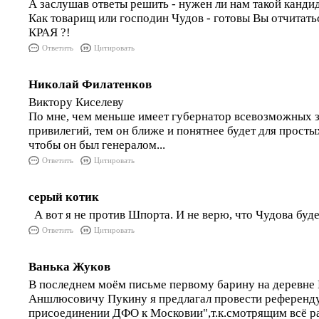
А заслушав ответы решить - нужен ли нам такой канди
Как товарищ или господин Чудов - готовы Вы отчита
КРАЯ ?!
Ответить
Цитировать
Николай Филатенков
Виктору Киселеву
По мне, чем меньше имеет губернатор всевозможных зв
привилегий, тем он ближе и понятнее будет для простых
чтобы он был генералом...
Ответить
Цитировать
серый котик
А вот я не против Шпорта. И не верю, что Чудова буд
Ответить
Цитировать
Ванька Жуков
В последнем моём письме первому барину на деревне
Аншлюсовичу Пукину я предлагал провести референд
присоединении ДФО к Московии",т.к.смотрящим всё р