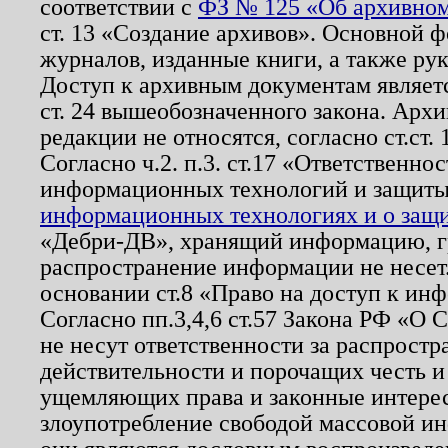
соответствии с
ФЗ № 125 «Об архивном
ст. 13 «Создание архивов». Основной ф
журналов, изданные книги, а также ру
Доступ к архивным документам являетс
ст. 24 вышеобозначенного закона. Арх
редакции не относятся, согласно ст.ст. 
Согласно ч.2. п.3. ст.17 «Ответственн
информационных технологий и защит
информационных технологиях и о защит
«Дебри-ДВ», хранящий информацию, гр
распространение информации не несет.
основании ст.8 «Право на доступ к ин
Согласно пп.3,4,6 ст.57 Закона РФ «О
не несут ответственности за распрост
действительности и порочащих честь и
ущемляющих права и законные интере
злоупотребление свободой массовой ин