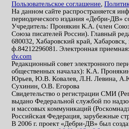
Пользовательское соглашение
,
Политик
На данном сайте распространяется ин
периодического издания «Дебри-ДВ» с
Учредитель: Пронякин К.А. (член Союз
Союза писателей России). Главный ред
680032, Хабаровский край, Хабаровск, п
ф.84212296081. Электронная приемная
dv.com
Редакционный совет электронного пер
общественных началах): К.А. Проняки
Юрьев, Ю.В. Ковалев, Л.Н. Левина, А.
Сухинин, О.В. Егорова
Свидетельство о регистрации СМИ (Р
выдано Федеральной службой по надзо
и массовых коммуникаций (Роскомнадзо
Российская Федерация, зарубежные ст
В 2006 г. проект «Дебри-ДВ» был созда