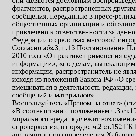
они являются дословным воспроизведе
фрагментов, распространенных другим
сообщения, переданные в пресс-релиза
общественных организаций и объединен
привлечено к ответственности за данн
Федерации о средствах массовой инфо
Согласно абз.3, п.13 Постановления П
2010 года «О практике применения суд
информации», «по делам, вытекающим
информации, распространитель не явл
исходя из положений Закона РФ «О ср
вмешиваться в деятельность редакции, 
сообщений и материалов».
Воспользуйтесь «Правом на ответ» (ст
«В соответствии с положением ч.3 ст.
морального вреда подлежит возложению
опровержения, в порядке ч.2 ст.152 ГК 
апелляционного определения Хабаровско