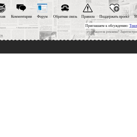
хив
Комментарии
Форум
Обратная связь
Правила
Поддержать проект
М
Приглашаем к обсуждению:
Трил
Надоела реклама? Зарегистри
ск