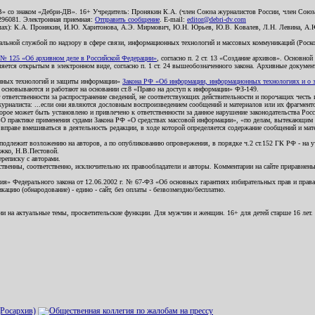
В» со знаком «Дебри-ДВ». 16+ Учредитель: Пронякин К.А. (член Союза журналистов России, член Союза
2296081. Электронная приемная:
Отправить сообщение
. E-mail:
editor@debri-dv.com
алах): К.А. Пронякин, И.Ю. Харитонова, А.Э. Мирмович, Ю.Н. Юрьев, Ю.В. Ковалев, Л.Н. Левина, А.
льной службой по надзору в сфере связи, информационных технологий и массовых коммуникаций (Роском
№ 125 «Об архивном деле в Российской Федерации»
, согласно п. 2 ст. 13 «Создание архивов». Основно
ется открытым в электронном виде, согласно п. 1 ст. 24 вышеобозначенного закона. Архивные документы 
ионных технологий и защиты информации»
Закона РФ «Об информации, информационных технологиях и о за
я основываются и работают на основании ст.8 «Право на доступ к информации» ФЗ-149.
 ответственности за распространение сведений, не соответствующих действительности и порочащих чест
урналиста: ...если они являются дословным воспроизведением сообщений и материалов или их фрагмент
орое может быть установлено и привлечено к ответственности за данное нарушение законодательства Рос
«О практике применения судами Закона РФ «О средствах массовой информации», «по делам, вытекающим 
вправе вмешиваться в деятельность редакции, в ходе которой определяется содержание сообщений и мат
одлежит возложению на авторов, а по опубликованию опровержения, в порядке ч.2 ст.152 ГК РФ - на уч
ожко, Н.В.Пестовой.
ереписку с авторами.
тственны, соответственно, исключительно их правообладатели и авторы. Комментарии на сайте приравне
я» Федерального закона от 12.06.2002 г. № 67-ФЗ «Об основных гарантиях избирательных прав и права н
ацию (обнародование) - едино - сайт, без оплаты - безвозмездно/бесплатно.
ии на актуальные темы, просветительские функции. Для мужчин и женщин. 16+ для детей старше 16 лет.