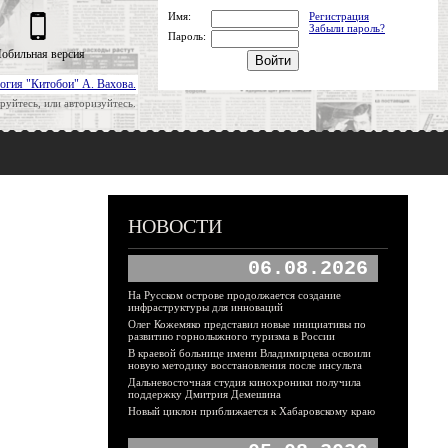
Имя:
Регистрация
Забыли пароль?
Пароль:
обильная версия
огия "Китобои" А. Вахова.
руйтесь, или авторизуйтесь.
НОВОСТИ
06.08.2026
На Русском острове продолжается создание
инфраструктуры для инноваций
Олег Кожемяко представил новые инициативы по
развитию горнолыжного туризма в России
В краевой больнице имени Владимирцева освоили
новую методику восстановления после инсульта
Дальневосточная студия кинохроники получила
поддержку Дмитрия Демешина
Новый циклон приближается к Хабаровскому краю