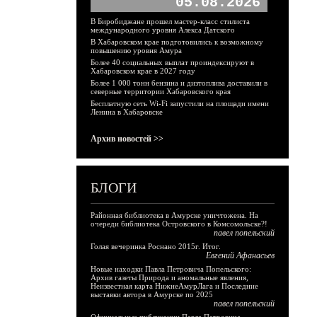
05.08.2026
В Биробиджане прошел мастер-класс стилиста
международного уровня Алекса Датского
В Хабаровском крае подготовились к возможному
повышению уровня Амура
Более 40 социальных выплат проиндексируют в
Хабаровском крае в 2027 году
Более 1 000 тонн бензина и дизтоплива доставили в
северные территории Хабаровского края
Бесплатную сеть Wi-Fi запустили на площади имени
Ленина в Хабаровске
Архив новостей >>
БЛОГИ
Районная библиотека в Амурске уничтожена. На
очереди библиотека Островского в Комсомольске?!
павел попельский
Голая вечеринка Роснано 2015г. Итог.
Евгений Афанасьев
Новые находки Павла Петровича Попельского:
Архив газеты Природа и аномальные явления,
Неизвестная карта НижнеАмурЛага и Последние
выставки автора в Амурске по 2025
павел попельский