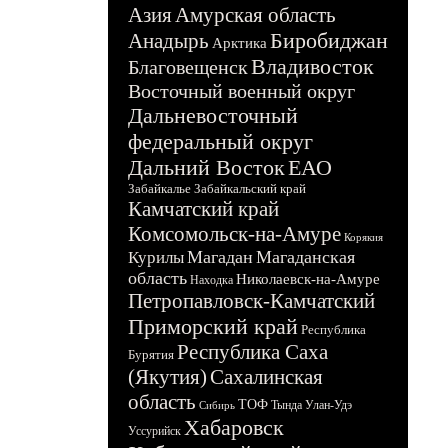
Азия
Амурская область
Биробиджан
Анадырь
Арктика
Владивосток
Благовещенск
Восточный военный округ
Дальневосточный
федеральный округ
Дальний Восток
ЕАО
Забайкалье
Забайкальский край
Камчатский край
Комсомольск-на-Амуре
Корякия
Магадан
Магаданская
Курилы
область
Николаевск-на-Амуре
Находка
Петропавловск-Камчатский
Приморский край
Республика
Республика Саха
Бурятия
(Якутия)
Сахалинская
область
ТОФ
Тында
Улан-Удэ
Сибирь
Хабаровск
Уссурийск