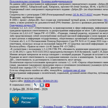
Пользовательское соглашение
,
Политика конфиденциальности
На данном сайте распространяется информация электронного периодического издания «Дебри-Д
редакции: 680032, Хабаровский край, Хабаровск, проспект 60-летия Октября, 88-46, т./ф.8421
Редакционный совет электронного периодического издания «Дебри-ДВ» (на общественных нач
Егорова
Свидетельство о регистрации СМИ (Регистрационный номер)
ЭЛ № ФС77-45537
выдано Федера
Федерация, зарубежные страны.
В 2006 г. проект «Дебри-ДВ» был создан как электронный частный архив, в соответствии с
ФЗ 
книги, а также рукописи по дальневосточной (РФ) тематике. Доступ к архивным документам явля
Гражданского кодекса РФ
.
Согласно ч.2. п.3. ст.17 «Ответственность за правонарушения в сфере информации, информац
гражданско-правовую ответственность за распространение информации не несет. Сайт и редакци
Согласно пп.3,4,6 ст.57 Закона РФ «О СМИ», «Редакция, главный редактор, журналист не несут
либо представляющих собой злоупотребление свободой массовой информации и (или) правами ж
в пресс-релизах и информация государственных, общественных организаций и объединений), кот
Согласно абз.3, п.13 Постановления Пленума Верховного Суда РФ №16 от 15 июня 2010 года 
ответчиком, поскольку исходя из положений Закона РФ «О средствах массовой информации» не 
Воспользуйтесь «Правом на ответ» (ст.46 Закона РФ «О СМИ»).
«В соответствии с положением ч.3 ст.196 ГПК РФ, обязанность компенсации морального вреда п
от 22.08.2012 г. (дело №33-5325/2012) председательствующего И.И.Куликовой, судей С.И.Дор
Мнения авторов материалов не всегда совпадают с позицией редакции. Редакция не вступает в п
Редакция не несет ответственность за содержание внешних ссылок и комментариев. За них отве
ДВ», ответственность за достоверность и наполняемость несут авторы.
Политические опросы/голосования проводятся согласно ч.2. ст.46 «Опросы общественного мнени
(лица), заказавшее (заказавших) проведение опроса и оплатившее (оплативших) указанную публик
Часовой пояс сервера UTC+11 (AEST), фактически +8 мск.
Если вы обнаружили ошибки на сайте, пожалуйста,
сообщите нам об этом
.
Распространение информации о политической, социальной, духовной жизни общества, публикац
СМИ не получает субсидий.
Адреса сайта:
DEBRI-DV.COM
,
DEBRI-DV.RU
.
В социальных сетях:
© Дебри-ДВ, 20.04.2006 - 2026