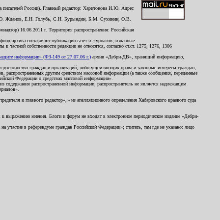
 писателей России). Главный редактор: Харитонова И.Ю. Адрес
Ю. Жданов, Е.Н. Голубь, С.Н. Бурындин, Б.М. Сухинин, О.В.
надзор) 16.06.2011 г. Территория распространения: Российская
й фонд архива составляют публикации газет и журналов, изданные
к частной собственности редакции не относятся, согласно ст.ст. 1275, 1276, 1306
щите информации» (ФЗ-149 от 27.07.06 г.)
архив «Дебри-ДВ», хранящий информацию,
ь и достоинство граждан и организаций, либо ущемляющих права и законные интересы граждан,
ов, распространенных другим средством массовой информации (а также сообщения, переданные
сийской Федерации о средствах массовой информации».
из содержания распространенной информации, распространитель не является надлежащим
ериалов».
редителя и главного редактор», - из апелляционного определения Хабаровского краевого суда
ны к выражению мнения. Блоги и форум не входят в электронное периодическое издание «Дебри-
а участие в референдуме граждан Российской Федерации»; считать, там где не указано: лицо