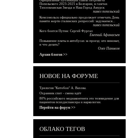
Официальные публикации Павла Петровича
Попельского 2023-2025 в Болгарии, в газетах
Тихоокеанская Звезда и Наш Город Амурск
павел попельский
Комсомольск официально продолжает отмечать День
памяти жертв сталинских репрессий: задумаемся...
павел попельский
Кого боится Путин: Сергей Фургал
Евгений Афанасьев
Повышение платы в автобусах за проезд: кто виноват,
и что делать?
Олег Паньков
Архив блогов >>
НОВОЕ НА ФОРУМЕ
Трилогия "Китобои" А. Вахова.
Охранник спит - смена идёт
80% российского медиаконтента это телевидение для
пациентов психдиспансера и наркологии.
Перейти на форум >>
ОБЛАКО ТЕГОВ