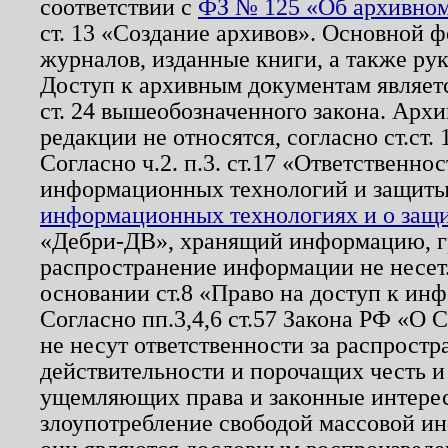
соответствии с
ФЗ № 125 «Об архивном
ст. 13 «Создание архивов». Основной ф
журналов, изданные книги, а также ру
Доступ к архивным документам являетс
ст. 24 вышеобозначенного закона. Арх
редакции не относятся, согласно ст.ст. 
Согласно ч.2. п.3. ст.17 «Ответственн
информационных технологий и защит
информационных технологиях и о защит
«Дебри-ДВ», хранящий информацию, гр
распространение информации не несет.
основании ст.8 «Право на доступ к ин
Согласно пп.3,4,6 ст.57 Закона РФ «О
не несут ответственности за распрост
действительности и порочащих честь и
ущемляющих права и законные интере
злоупотребление свободой массовой ин