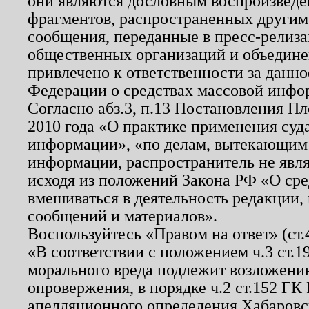
они являются дословным воспроизведе
фрагментов, распространенных другим
сообщения, переданные в пресс-релиза
общественных организаций и объединен
привлечено к ответственности за данн
Федерации о средствах массовой инфо
Согласно абз.3, п.13 Постановления П
2010 года «О практике применения суд
информации», «по делам, вытекающим
информации, распространитель не явл
исходя из положений Закона РФ «О ср
вмешиваться в деятельность редакции, 
сообщений и материалов».
Воспользуйтесь «Правом на ответ» (ст
«В соответствии с положением ч.3 ст.
морального вреда подлежит возложению
опровержения, в порядке ч.2 ст.152 ГК 
апелляционного определения Хабаровско