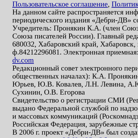
Пользовательское соглашение
,
Политик
На данном сайте распространяется ин
периодического издания «Дебри-ДВ» с
Учредитель: Пронякин К.А. (член Союз
Союза писателей России). Главный ред
680032, Хабаровский край, Хабаровск, п
ф.84212296081. Электронная приемная
dv.com
Редакционный совет электронного пер
общественных началах): К.А. Проняки
Юрьев, Ю.В. Ковалев, Л.Н. Левина, А.
Сухинин, О.В. Егорова
Свидетельство о регистрации СМИ (Р
выдано Федеральной службой по надзо
и массовых коммуникаций (Роскомнадзо
Российская Федерация, зарубежные ст
В 2006 г. проект «Дебри-ДВ» был созда