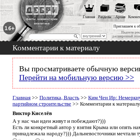
Главная
Разделы
Архив
Коммен
Приглашаем к о
Надоела рек
расширенный пои
Комментарии к материалу
Вы просматриваете обычную версию
Перейти на мобильную версию >>
Главная
>>
Политика, Власть
>>
Ким Чен Ир: Немеркну
партийном строительстве
>> Комментарии к материал
Виктор Киселёв
А у нас чьи идеи живут и побеждают?)))
Есть ли конкретный автор у взятия Крыма или опять на
принадлежала народу?))) Дальневосточники мечтали ту