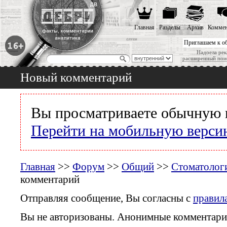
Главная
Разделы
Архив
Коммен
Приглашаем к о
Надоела рек
расширенный пои
Новый комментарий
Вы просматриваете обычную 
Перейти на мобильную верси
Главная
>>
Форум
>>
Общий
>>
Стоматологи
комментарий
Отправляя сообщение, Вы согласны с
правил
Вы не авторизованы. Анонимные комментари