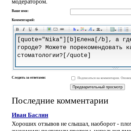
модератором.
Ваше имя:
Комментарий:
-
-
-
-
-
-
-
-
-
-
-
-
-
-
-
-
-
-
-
-
-
-
-
-
-
-
-
-
-
-
-
-
-
-
-
-
Следить за ответами:
Подписаться на комментарии. Оповещ
-
-
-
-
-
-
-
-
-
Последние комментарии
Иван Баслин
Хороших отзывов не слышал, наоборот - плох
знакомому поставили протезы, используя в