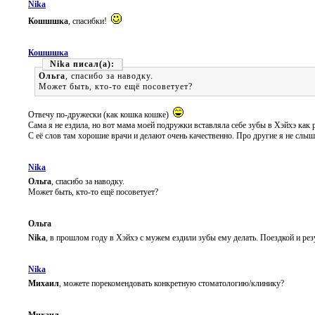
Nika
Кошшшка
, спасибки!
Кошшшка
Nika
Ольга
, спасибо за наводку.
Может быть, кто-то ещё посоветует?
Отвечу по-дружески (как кошка кошке)
Сама я не ездила, но вот мама моей подружки вставляла себе зубы в Хэйхэ как р
С её слов там хорошие врачи и делают очень качественно. Про другие я не слыш
Nika
Ольга
, спасибо за наводку.
Может быть, кто-то ещё посоветует?
Ольга
Nika
, в прошлом году в Хэйхэ с мужем ездили зубы ему делать. Поездкой и ре
Nika
Михаил
, можете порекомендовать конкретную стоматологию/клинику?
Михаил