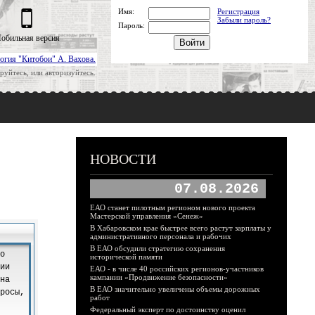
Имя:
Регистрация
Забыли пароль?
Пароль:
обильная версия
огия "Китобои" А. Вахова.
руйтесь, или авторизуйтесь.
НОВОСТИ
07.08.2026
ЕАО станет пилотным регионом нового проекта
Мастерской управления «Сенеж»
В Хабаровском крае быстрее всего растут зарплаты у
административного персонала и рабочих
В ЕАО обсудили стратегию сохранения
исторической памяти
ЕАО - в числе 40 российских регионов-участников
кампании «Продвижение безопасности»
В ЕАО значительно увеличены объемы дорожных
работ
Федеральный эксперт по достоинству оценил