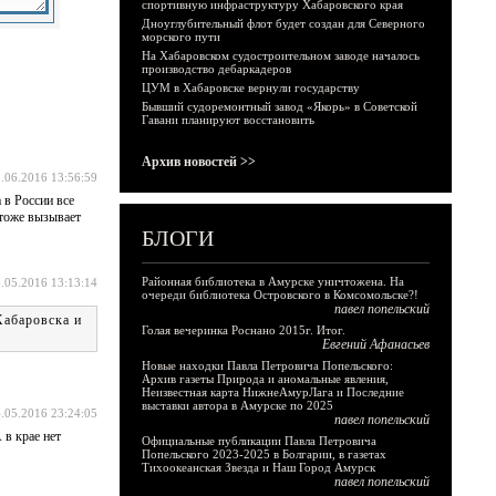
спортивную инфраструктуру Хабаровского края
Дноуглубительный флот будет создан для Северного
морского пути
На Хабаровском судостроительном заводе началось
производство дебаркадеров
ЦУМ в Хабаровске вернули государству
Бывший судоремонтный завод «Якорь» в Советской
Гавани планируют восстановить
Архив новостей >>
.06.2016 13:56:59
 в России все
 тоже вызывает
БЛОГИ
Районная библиотека в Амурске уничтожена. На
.05.2016 13:13:14
очереди библиотека Островского в Комсомольске?!
павел попельский
Хабаровска и
Голая вечеринка Роснано 2015г. Итог.
Евгений Афанасьев
Новые находки Павла Петровича Попельского:
Архив газеты Природа и аномальные явления,
Неизвестная карта НижнеАмурЛага и Последние
выставки автора в Амурске по 2025
.05.2016 23:24:05
павел попельский
в крае нет
Официальные публикации Павла Петровича
Попельского 2023-2025 в Болгарии, в газетах
Тихоокеанская Звезда и Наш Город Амурск
павел попельский