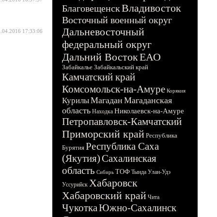
Владивосток
Благовещенск
Восточный военный округ
Дальневосточный
.04.2016 17:33:06
федеральный округ
Дальний Восток
ЕАО
Забайкалье
Забайкальский край
Камчатский край
Комсомольск-на-Амуре
Корякия
Магадан
Магаданская
Курилы
область
Николаевск-на-Амуре
Находка
Петропавловск-Камчатский
Приморский край
Республика
Республика Саха
Бурятия
(Якутия)
Сахалинская
область
ТОФ
Тында
Улан-Удэ
Сибирь
Хабаровск
Уссурийск
Хабаровский край
Чита
Чукотка
Южно-Сахалинск