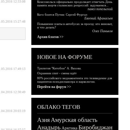
.05.2016 12:33:08
Комсомольск официально продолжает отмечать День
памяти жертв сталинских репрессий: задумаемся...
павел попельский
Кого боится Путин: Сергей Фургал
Евгений Афанасьев
.05.2016 15:27:48
Повышение платы в автобусах за проезд: кто виноват,
и что делать?
Олег Паньков
Архив блогов >>
НОВОЕ НА ФОРУМЕ
Трилогия "Китобои" А. Вахова.
.05.2016 17:49:13
Охранник спит - смена идёт
80% российского медиаконтента это телевидение для
пациентов психдиспансера и наркологии.
Перейти на форум >>
.04.2016 12:30:49
ОБЛАКО ТЕГОВ
.04.2016 20:03:19
Азия
Амурская область
Биробиджан
Анадырь
Арктика
.04.2016 16:37:57