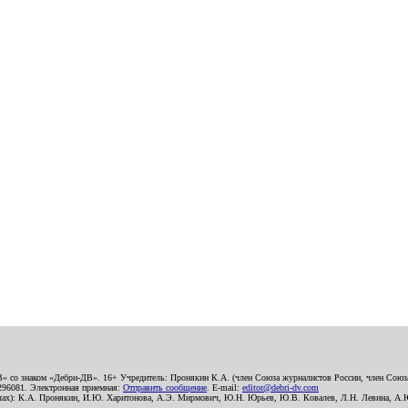
В» со знаком «Дебри-ДВ». 16+ Учредитель: Пронякин К.А. (член Союза журналистов России, член Союза
2296081. Электронная приемная:
Отправить сообщение
. E-mail:
editor@debri-dv.com
алах): К.А. Пронякин, И.Ю. Харитонова, А.Э. Мирмович, Ю.Н. Юрьев, Ю.В. Ковалев, Л.Н. Левина, А.