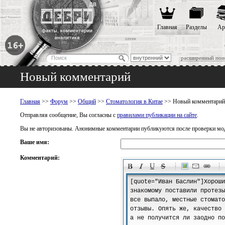
Главная
Разделы
Ар
расширенный пои
Новый комментарий
Главная
>>
Форум
>>
Общий
>>
Стоматология в Китае
>> Новый комментарий
Отправляя сообщение, Вы согласны с
правилами публикации на сайте
.
Вы не авторизованы. Анонимные комментарии публикуются после проверки мо
Ваше имя:
Комментарий:
-
-
-
-
-
-
-
-
-
-
-
-
-
-
-
-