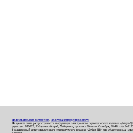
Пользовательское соглашение
,
Политика конфиденциальности
На данном сайте распространяется информация электронного периодического издания «Дебри-Д
редакции: 680032, Хабаровский край, Хабаровск, проспект 60-летия Октября, 88-46, т./ф.8421
Редакционный совет электронного периодического издания «Дебри-ДВ» (на общественных нач
Егорова