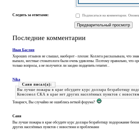
-
-
-
-
-
-
-
-
Следить за ответами:
Подписаться на комментарии. Оповещ
-
-
-
-
-
-
Последние комментарии
Иван Баслин
Хороших отзывов не слышал, наоборот - плохие. Коллега рассказывала, что зн
выпало, местные стоматологи были очень удивлены. Поэтому правильно, что ор
только вопросы, а не получится ли заодно подцепить гепатит...
Nika
Саня
Вы лучше пожары в крае обсудите курс доллара безработицу под
Комсомол СКА в крае нет других населённых пунктов с новостя
Товарисч, Вы случайно не ошиблись веткой форума?
Саня
Вы лучше пожары в крае обсудите курс доллара безработицу подорожание бенз
других населённых пунктов с новостями и проблемами