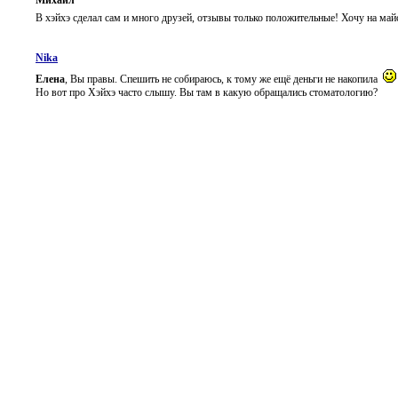
В хэйхэ сделал сам и много друзей, отзывы только положительные! Хочу на май
Nika
Елена
, Вы правы. Спешить не собираюсь, к тому же ещё деньги не накопила
Но вот про Хэйхэ часто слышу. Вы там в какую обращались стоматологию?