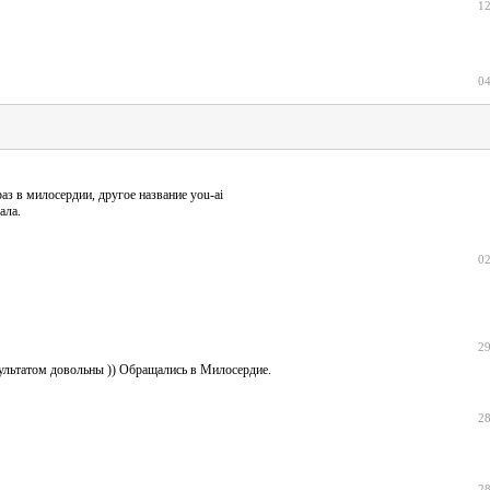
12
04
аз в милосердии, другое название you-ai
ала.
02
29
зультатом довольны )) Обращались в Милосердие.
28
28