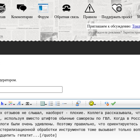
хив
Комментарии
Форум
Обратная связь
Правила
Поддержать проект
М
Приглашаем к обсуждению:
Трил
Надоела реклама? Зарегистри
ск
дератором.
-
-
-
-
-
-
-
-
-
-
-
-
-
-
-
-
-
-
-
-
-
-
-
-
-
-
-
-
-
-
-
-