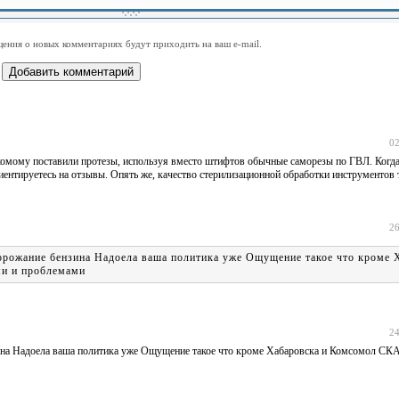
-
-
-
-
-
-
-
-
-
-
-
-
-
-
-
-
ения о новых комментариях будут приходить на ваш e-mail.
-
-
-
-
-
-
-
-
-
-
-
-
02
акомому поставили протезы, используя вместо штифтов обычные саморезы по ГВЛ. Когда
иентируетесь на отзывы. Опять же, качество стерилизационной обработки инструментов
26
орожание бензина Надоела ваша политика уже Ощущение такое что кроме 
ми и проблемами
24
ина Надоела ваша политика уже Ощущение такое что кроме Хабаровска и Комсомол СКА 