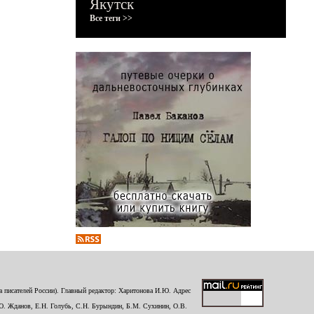
Якутск
Все теги >>
 писателей России). Главный редактор: Харитонова И.Ю. Адрес
Ю. Жданов, Е.Н. Голубь, С.Н. Бурындин, Б.М. Сухинин, О.В.