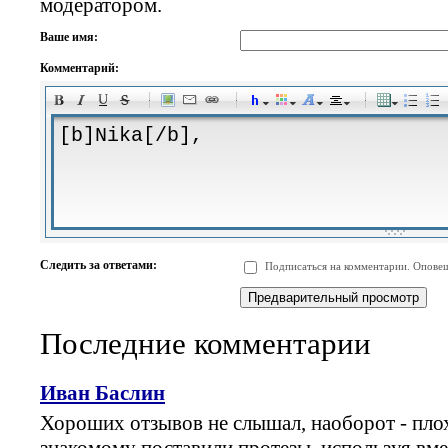
модератором.
Ваше имя:
Комментарий:
-
-
-
-
-
-
-
-
-
-
-
-
-
-
-
-
-
-
-
-
-
-
-
-
-
-
-
-
-
-
-
-
-
-
-
-
Следить за ответами:
Подписаться на комментарии. Оповещ
-
-
-
-
-
-
-
-
-
Последние комментарии
Иван Баслин
Хороших отзывов не слышал, наоборот - плох
знакомому поставили протезы, используя в