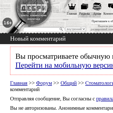
Главная
Разделы
Архив
Коммен
Приглашаем к о
Надоела рек
расширенный пои
Новый комментарий
Вы просматриваете обычную 
Перейти на мобильную верси
Главная
>>
Форум
>>
Общий
>>
Стоматологи
комментарий
Отправляя сообщение, Вы согласны с
правил
Вы не авторизованы. Анонимные комментари