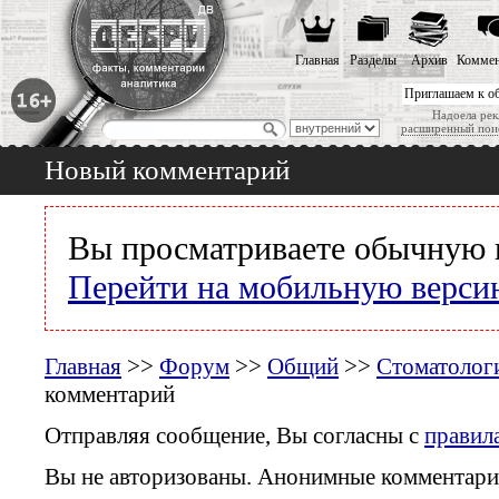
Главная
Разделы
Архив
Коммен
Приглашаем к о
Надоела рек
расширенный пои
Новый комментарий
Вы просматриваете обычную 
Перейти на мобильную верси
Главная
>>
Форум
>>
Общий
>>
Стоматологи
комментарий
Отправляя сообщение, Вы согласны с
правил
Вы не авторизованы. Анонимные комментари