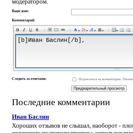
модератором.
Ваше имя:
Комментарий:
-
-
-
-
-
-
-
-
-
-
-
-
-
-
-
-
-
-
-
-
-
-
-
-
-
-
-
-
-
-
-
-
-
-
-
-
Следить за ответами:
Подписаться на комментарии. Оповещ
-
-
-
-
-
-
-
-
-
Последние комментарии
Иван Баслин
Хороших отзывов не слышал, наоборот - плох
знакомому поставили протезы, используя в