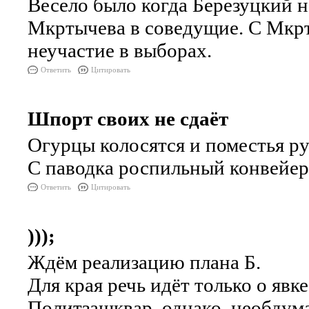
Весело было когда Березуцкий 
Мкртычева в соведущие. С Мкрт
неучастие в выборах.
Ответить
Цитировать
Шпорт своих не сдаёт
Огурцы колосятся и поместья ру
С паводка роспильный конвейер 
Ответить
Цитировать
)));
Ждём реализацию плана Б.
Для края речь идёт только о явк
Политзашквар, однако, необдума