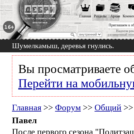
Главная
Разделы
Архив
Коммен
Приглашаем к о
Надоела рек
расширенный пои
Шумелкамыш, деревья гнулись.
Вы просматриваете о
Перейти на мобильну
Главная
>>
Форум
>>
Общий
>>
Павел
После первого сезона "Политза