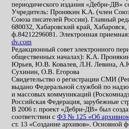
периодического издания «Дебри-ДВ» с
Учредитель: Пронякин К.А. (член Союз
Союза писателей России). Главный ред
680032, Хабаровский край, Хабаровск, п
ф.84212296081. Электронная приемная
dv.com
Редакционный совет электронного пер
общественных началах): К.А. Проняки
Юрьев, Ю.В. Ковалев, Л.Н. Левина, А.
Сухинин, О.В. Егорова
Свидетельство о регистрации СМИ (Р
выдано Федеральной службой по надзо
и массовых коммуникаций (Роскомнадзо
Российская Федерация, зарубежные ст
В 2006 г. проект «Дебри-ДВ» был созда
соответствии с
ФЗ № 125 «Об архивном
ст. 13 «Создание архивов». Основной ф