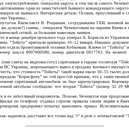
злоупотреблениях генералов округа, в том числе самого Чечеват
 автомашины один из заместителей бывшего командующего округо
ицеров не вымысел. Интересная деталь: Осокин, преуспевший в ст
оны Украины...
 депутатом Киевсовета В. Рощиным, сотрудниками ГАИ, военной 
вы думали?) самим... генералом Чечеватовым на окраине Киева в г
ллической сеткой, за большим навесным замком.
что в конце декабря прошлого года генерал А. Борисов из Управле
ины. “Тойоту” пригнали примерно 10–12 января. Никаких документ
иком отдела бронетанковой техники Бубновым. Ключи от “Тойоты” и 
номер шасси 8007000580, номер двигателя 0017763. На момент 
они сняты на видеокассету) спрятанная в гараже госпиталя “Той
я ВС Украины, запрещающего вывоз и продажу военного имущества),
честь, что стоимость “Тойоты” такой марки около 50–55 тысяч дол
редали “Борисфену” по той простой причине, что у таинственной
емени спрятанный автомобиль не был зарегистрирован, Корчмарч
военной автобазы сообщили, что вторая “Тойота” (номер 32 29 
я и ее заботливый покровитель. Похоже, Чечеватов еще продолжа
байкалья по телефону отдавал строгие приказы своим людям в Ки
рчмарчик предпринял попытку выполнить приказ. Исполнительный
, надеемся, расставит все точки над “i” в деле о чечеватовской “
-------------------------------------------------------