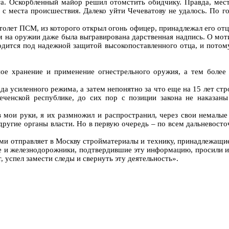
та. Оскорбленный майор решил отомстить обидчику. Правда, мес
 с места происшествия. Далеко уйти Чечеватову не удалось. По г
истолет ПСМ, из которого открыл огонь офицер, принадлежал его 
м на оружии даже была выгравирована дарственная надпись. О моти
дится под надежной защитой высокопоставленного отца, и потому
нное хранение и применение огнестрельного оружия, а тем боле
ода усиленного режима, а затем непонятно за что еще на 15 лет стр
еченской республике, до сих пор с позиции закона не наказан
мои руки, я их размножил и распространил, через свои немалые 
 другие органы власти. Но в первую очередь – по всем дальневост
ми отправляет в Москву стройматериалы и технику, принадлежащие
ые и железнодорожники, подтвердившие эту информацию, просили 
т, успел замести следы и свернуть эту деятельность».