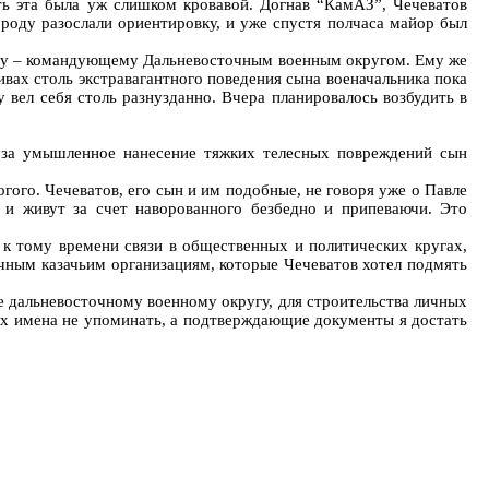
ть эта была уж слишком кровавой. Догнав “КамАЗ”, Чечеватов
ороду разослали ориентировку, и уже спустя полчаса майор был
отцу – командующему Дальневосточным военным округом. Ему же
вах столь экстравагантного поведения сына военачальника пока
 вел себя столь разнузданно. Вчера планировалось возбудить в
е за умышленное нанесение тяжких телесных повреждений сын
огого. Чечеватов, его сын и им подобные, не говоря уже о Павле
ы и живут за счет наворованного безбедно и припеваючи. Это
к тому времени связи в общественных и политических кругах,
очным казачьим организациям, которые Чечеватов хотел подмять
 дальневосточному военному округу, для строительства личных
их имена не упоминать, а подтверждающие документы я достать