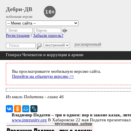
Дебри-ДВ
мобильная версия
Логин
Пароль
Регистрация
/
Забыли пароль?
расширенный
Генерал Чечеватов и коррупция в армии
Вы просматриваете мобильную версию сайта.
Перейти на обычную версию >>
Из книги Податева - глава 46
Владимир Податев – три в одном: вор в законе казак, лит
www.interunity.org
В Хабаровске 22 мая Податев презентовал