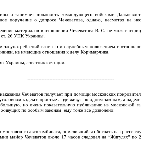
аины и занимает должность командующего войсками Дальневосто
ное поручение о допросе Чечеватова, однако, несмотря на не
еление материалов в отношении Чечеватова В. С. не может отрица
 ст. 26 УПК Украины,
ам злоупотреблений властью и служебным положением в отношени
инники, не имеющие отношения к делу Корчмарчика.
ры Украины, советник юстиции.
-------------------------------------------------------
о наказания Чечеватов получает при помощи московских покровит
уголовном кодексе простые люди живут по одним законам, а наделе
ольшую, но очень показательную публикацию из московской газе
, живущих по особым законам, ему тоже все дозволено:
-го московского автокомбината, осмелившийся обогнать на трассе 
емии майор Чечеватов около 17 часов следовал на “Жигулях” по