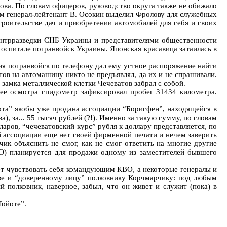
ова. По словам офицеров, руководство округа также не обижало
м генерал-лейтенант В. Осокин выделил Фролову для служебных
роительстве дач и приобретении автомобилей для себя и своих
контрразведки СНБ Украины и представителями общественности
оспитале погранвойск Украины. Японская красавица затаилась в
ния погранвойск по телефону дал ему устное распоряжение найти
ов на автомашину никто не предъявлял, да их и не спрашивали.
замка металлической клетки Чечеватов забрал с собой.
ее осмотра спидометр зафиксировал пробег 31434 километра.
ота” якобы уже продана ассоциации “Борисфен”, находящейся в
 за... 55 тысяч рублей (?!). Именно за такую сумму, по словам
ларов, “чечеватовский курс” рубля к доллару представляется, по
 ассоциации еще нет своей фирменной печати и нечем заверить
ик объяснить не смог, как не смог ответить на многие другие
МО) планируется для продажи одному из заместителей бывшего
ет чувствовать себя командующим КВО, а некоторые генералы и
еве и “доверенному лицу” полковнику Корчмарчику: под любым
 полковник, наверное, забыл, что он живет и служит (пока) в
Тойоте”.