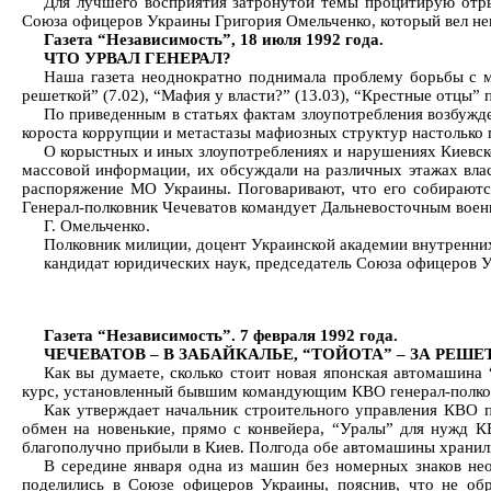
Для лучшего восприятия затронутой темы процитирую отры
Союза офицеров Украины Григория Омельченко, который вел не
Газета “Независимость”, 18 июля 1992 года.
ЧТО УРВАЛ ГЕНЕРАЛ?
Наша газета неоднократно поднимала проблему борьбы с ма
решеткой” (7.02), “Мафия у власти?” (13.03), “Крестные отцы” п
По приведенным в статьях фактам злоупотребления возбужде
короста коррупции и метастазы мафиозных структур настолько
О корыстных и иных злоупотреблениях и нарушениях Киевско
массовой информации, их обсуждали на различных этажах вла
распоряжение МО Украины. Поговаривают, что его собираются
Генерал-полковник Чечеватов командует Дальневосточным военн
Г. Омельченко.
Полковник милиции, доцент Украинской академии внутренних
кандидат юридических наук, председатель Союза офицеров 
Газета “Независимость”. 7 февраля 1992 года.
ЧЕЧЕВАТОВ – В ЗАБАЙКАЛЬЕ, “ТОЙОТА” – ЗА РЕШ
Как вы думаете, сколько стоит новая японская автомашин
курс, установленный бывшим командующим КВО генерал-полко
Как утверждает начальник строительного управления КВО п
обмен на новенькие, прямо с конвейера, “Уралы” для нужд К
благополучно прибыли в Киев. Полгода обе автомашины хранилис
В середине января одна из машин без номерных знаков не
поделились в Союзе офицеров Украины, пояснив, что не обр