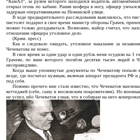
“КамАЗ”, за рулем которого находился водитель автокомбина
открыл огонь по кабине. Ранив шофера в ногу, офицер умчался
задержан оперативниками на Нежинской улице.
В ходе предварительного расследования выяснилось, что п
пистолет подарил в свое время министр обороны Грачев, приче
можно только догадываться. Возможно, майор считал, что нахо
отношении офицера уголовное дело.
(Крим. пресс)
Как и следовало ожидать, уголовное наказание за незако
Чечеватова не понес.
В свое время за один удар и один рубль меня осудили на 3 г
Грачеве, по вине которого погибли десятки тысяч людей в Ч
несправедливо.
Когда выше упомянутые документы по Чечеватову попали в 
везде, где посчитал нужным, включая аппарат президента РФ и
под себя.
Помимо прочего мне стало известно, что Чечеватов эшелона
коттеджей (себе, сыну и московским покровителям). Но военн
не успел, ибо Чечеватов узнав, что я собираю на него компрома