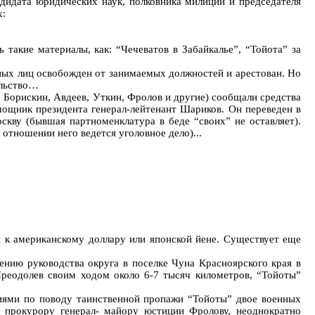
дидата юридических наук, полковника милиции и председателя
х:
акие материалы, как: “Чечеватов в Забайкалье”, “Тойота” за
ных лиц освобожден от занимаемых должностей и арестован. Но
ельство…
 Борискин, Авдеев, Уткин, Фролов и другие) сообщали средства
ощник президента генерал-лейтенант Шариков. Он переведен в
кву (бывшая партноменклатура в беде “своих” не оставляет).
отношении него ведется уголовное дело)...
к американскому доллару или японской йене. Существует еще
нию руководства округа в поселке Чуна Красноярского края в
Преодолев своим ходом около 6-7 тысяч километров, “Тойоты”
ниями по поводу таинственной пропажи “Тойоты” двое военных
т прокурору генерал- майору юстиции Фролову, неоднократно