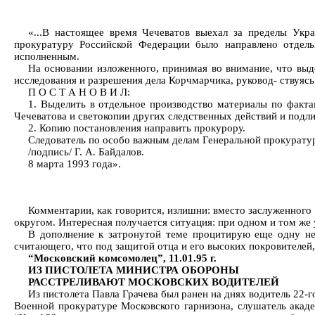
«...В настоящее время Чечеватов выехал за пределы Укр
прокуратуру Российской Федерации было направлено отдель
исполненным.
На основании изложенного, принимая во внимание, что выд
исследования и разрешения дела Корчмарчика, руковод- ствуясь
П О С Т А Н О В И Л:
1. Выделить в отдельное производство материалы по факт
Чечеватова и светокопии других следственных действий и подл
2. Копию постановления направить прокурору.
Следователь по особо важным делам Генеральной прокурату
/подпись/ Г. А. Байдалов.
8 марта 1993 года».
Комментарии, как говорится, излишни: вместо заслуженног
округом. Интересная получается ситуация: при одном и том же 
В дополнение к затронутой теме процитирую еще одну неб
считающего, что под защитой отца и его высоких покровителей
“Московский комсомолец”, 11.01.95 г.
ИЗ ПИСТОЛЕТА МИНИСТРА ОБОРОНЫ
РАССТРЕЛИВАЮТ МОСКОВСКИХ ВОДИТЕЛЕЙ
Из пистолета Павла Грачева был ранен на днях водитель 22
Военной прокуратуре Московского гарнизона, слушатель акад