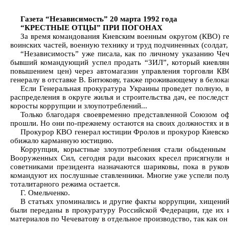
Газета “Независимость” 20 марта 1992 года
“КРЕСТНЫЕ ОТЦЫ” ПРИ ПОГОНАХ
За время командования Киевским военным округом (КВО) ге
воинских частей, военную технику и труд подчиненных (солдат,
“Независимость” уже писала, как по личному указанию Чеч
бывший командующий успел продать “ЗИЛ”, который киевляне
повышением цен) через автомагазин управления торговли КВ
генералу в отставке В. Битюкову, также проживающему в белок
Если Генеральная прокуратура Украины проведет полную, 
распределения в округе жилья и строительства дач, ее послед
коросты коррупции и злоупотреблений...
Только благодаря своевременно представленной Союзом о
прошли. Но они по-прежнему остаются на своих должностях и
Прокурор КВО генерал юстиции Фролов и прокурор Киевского 
обижало карманную юстицию.
Коррупция, корыстные злоупотребления стали обыденным
Вооруженных Сил, сегодня ради высоких кресел присягнули н
советниками президента назначаются шариковы, пока в руко
командуют их послушные ставленники. Многие уже успели получ
тоталитарного режима остается.
Г. Омельченко.
В статьях упоминались и другие факты коррупции, хищений
были переданы в прокуратуру Российской Федерации, где их 
материалов по Чечеватову в отдельное производство, так как о