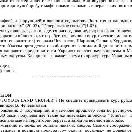
вки из статей доцента Украинской академии внутренних дел, кан
примиримую борьбу с мафиозными кланами в генеральских погона
фией и коррупцией в военном ведомстве. Достаточно напомнить т
ри погонах” (20.03), “Генеральское гнездо”(1.07).
ны уголовные дела и ведется расследование, ряд высокопоставлен
 поразили общество, что требуется срочное хирургическое вмешат
го генералитета (генералы Чечеватов, Шариков, Осокин, Курдаков,
сти. Указом президента освобожден от занимаемой должности пом
 направить представителем Украины по военным вопросам в Мос
ым округом. Как долго – покажет время (в прокуратуре Украины в 
 дел,
Украины.
------------------------------------------------
ЕТКОЙ
а “TOYOTA LAND CRUISER”? Не спешите прикидывать курс рубля 
вником В. Чечеватовым.
олковник Э. Корчмарчик, в мае-июне прошлого года по распоряже
ВО были получены две такие же новенькие японские “Тойоты”. 
ь вначале на территории округа, а затем на военной автобазе.
ожиданно исчезла, не оставив никаких следов. Своими соображе
атились в военную прокуратуру округа, поскольку не доверяю