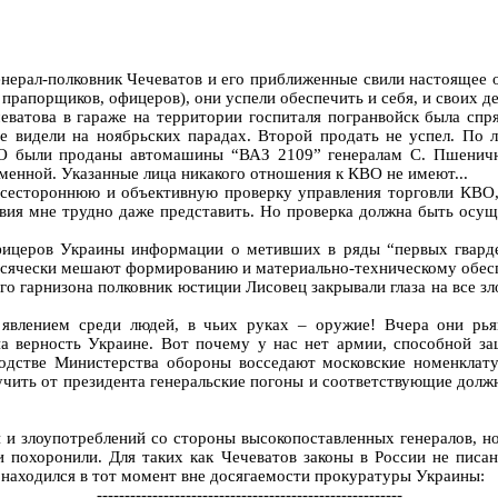
нерал-полковник Чечеватов и его приближенные свили настоящее 
 прапорщиков, офицеров), они успели обеспечить и себя, и своих 
еватова в гараже на территории госпиталя погранвойск была спря
 видели на ноябрьских парадах. Второй продать не успел. По л
О были проданы автомашины “ВАЗ 2109” генералам С. Пшенични
аменной. Указанные лица никакого отношения к КВО не имеют...
всестороннюю и объективную проверку управления торговли КВО,
ствия мне трудно даже представить. Но проверка должна быть осу
фицеров Украины информации о метивших в ряды “первых гварде
 всячески мешают формированию и материально-техническому обес
гарнизона полковник юстиции Лисовец закрывали глаза на все злоу
 явлением среди людей, в чьих руках – оружие! Вчера они рь
а верность Украине. Вот почему у нас нет армии, способной за
водстве Министерства обороны восседают московские номенклату
ить от президента генеральские погоны и соответствующие должн
 и злоупотреблений со стороны высокопоставленных генералов, но
и похоронили. Для таких как Чечеватов законы в России не пис
н находился в тот момент вне досягаемости прокуратуры Украины:
-------------------------------------------------------