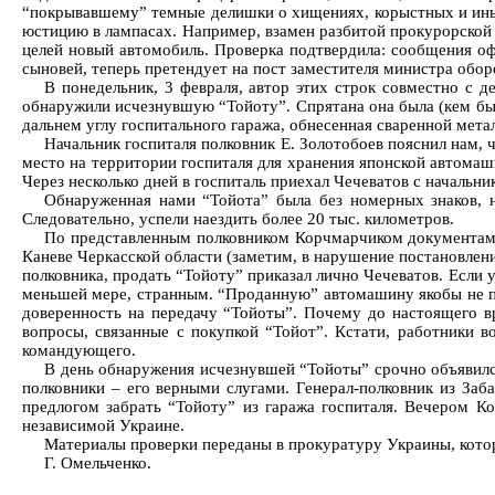
“покрывавшему” темные делишки о хищениях, корыстных и иных 
юстицию в лампасах. Например, взамен разбитой прокурорской
целей новый автомобиль. Проверка подтвердила: сообщения оф
сыновей, теперь претендует на пост заместителя министра обор
В понедельник, 3 февраля, автор этих строк совместно с
обнаружили исчезнувшую “Тойоту”. Спрятана она была (кем бы 
дальнем углу госпитального гаража, обнесенная сваренной мета
Начальник госпиталя полковник Е. Золотобоев пояснил нам, 
место на территории госпиталя для хранения японской автомаш
Через несколько дней в госпиталь приехал Чечеватов с начальн
Обнаруженная нами “Тойота” была без номерных знаков, 
Следовательно, успели наездить более 20 тыс. километров.
По представленным полковником Корчмарчиком документам (
Каневе Черкасской области (заметим, в нарушение постановлени
полковника, продать “Тойоту” приказал лично Чечеватов. Если у
меньшей мере, странным. “Проданную” автомашину якобы не пе
доверенность на передачу “Тойоты”. Почему до настоящего вр
вопросы, связанные с покупкой “Тойот”. Кстати, работники 
командующего.
В день обнаружения исчезнувшей “Тойоты” срочно объявилс
полковники – его верными слугами. Генерал-полковник из За
предлогом забрать “Тойоту” из гаража госпиталя. Вечером Ко
независимой Украине.
Материалы проверки переданы в прокуратуру Украины, которая
Г. Омельченко.