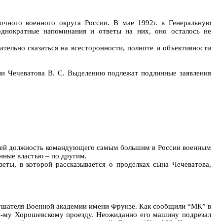
чного военного округа России. В мае 1992г. в Генеральную
однократные напоминания и ответы на них, оно осталось не
тельно сказаться на всесторонности, полноте и объективности
и Чечеватова В. С. Выделению подлежат подлинные заявления
елей должность командующего самым большим в России военным
нные властью – по другим.
ты, в которой рассказывается о проделках сына Чечеватова,
слушателя Военной академии имени Фрунзе. Как сообщили “МК” в
 2-му Хорошевскому проезду. Неожиданно его машину подрезал