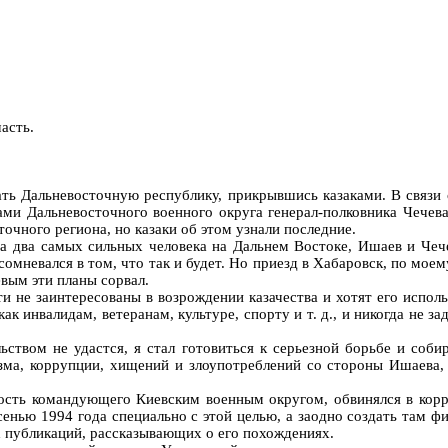
асть.
ать Дальневосточную республику, прикрывшись казаками. В связи 
ми Дальневосточного военного округа генерал-полковника Чечева
точного региона, но казаки об этом узнали последние.
два самых сильных человека на Дальнем Востоке, Ишаев и Чечев
 сомневался в том, что так и будет. Но приезд в Хабаровск, по мо
евым эти планы сорвал.
ти не заинтересованы в возрождении казачества и хотят его исполь
к инвалидам, ветеранам, культуре, спорту и т. д., и никогда не з
ьством не удастся, я стал готовиться к серьезной борьбе и соб
ма, коррупции, хищений и злоупотреблений со стороны Ишаева, 
ость командующего Киевским военным округом, обвинялся в корру
нью 1994 года специально с этой целью, а заодно создать там фи
х публикаций, рассказывающих о его похождениях.