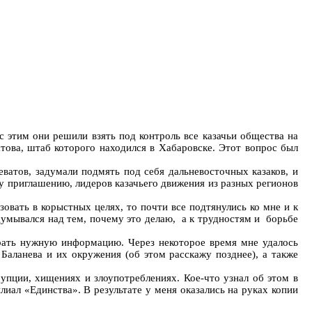
с этим они решили взять под контроль все казачьи общества на
това, штаб которого находился в Хабаровске. Этот вопрос был
атов, задумали подмять под себя дальневосточных казаков, и
ему приглашению, лидеров казачьего движения из разных регионов
зовать в корыстных целях, то почти все подтянулись ко мне и к
адумывался над тем, почему это делаю, а к трудностям и борьбе
ирать нужную информацию. Через некоторое время мне удалось
Баланева и их окружения (об этом расскажу позднее), а также
пции, хищениях и злоупотреблениях. Кое-что узнал об этом в
лиал «Единства». В результате у меня оказались на руках копии