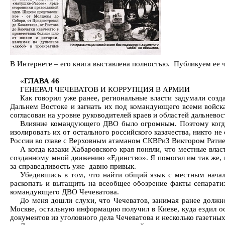
В Интернете – его книга выставлена полностью. Публикуем ее ч
«
ГЛАВА 46
ГЕНЕРАЛ ЧЕЧЕВАТОВ И КОРРУПЦИЯ В АРМИИ
Как говорил уже ранее, региональные власти задумали созд
Дальнем Востоке и загнать их под командующего всеми войска
согласован на уровне руководителей краев и областей дальневос
Влияние командующего ДВО было огромным. Поэтому когда 
изолировать их от остального российского казачества, никто не
России во главе с Верховным атаманом СКВРиЗ Виктором Рати
А когда казаки Хабаровского края поняли, что местные влас
созданному мной движению «Единство». Я помогал им так же, ка
за справедливость уже давно привык.
Убедившись в том, что найти общий язык с местным начал
раскопать и вытащить на всеобщее обозрение факты сепаратиз
командующего ДВО Чечеватова.
До меня дошли слухи, что Чечеватов, занимая ранее должн
Москве, остальную информацию получил в Киеве, куда ездил осе
документов из уголовного дела Чечеватова и несколько газетны