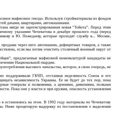
осиное мафиозное гнездо. Используя стройматериалы из фондов
детей дачами, квартирами, автомашинами.
тана нигде не зарегистрированная новая “Тойота”. Перед этим
ичному указанию Чечеватова в декабре прошлого года (перед
кову и Ю. Пожедаеву, которые проходят службу в... Москве,
 продажи через него автомашин, дефицитных товаров, а также
ществлена, если мы хотим очистить столичный военный округ от
йцев”, предлагаемые мафиозной номенклатурой кандидаты не
печению Национальной гвардии.
потребления высокого начальства, которое, в свою очередь, не
яно поддерживали ГКЧП, отстаивая неделимость Союза и его
щищать независимость Украины. Ее не будет до тех пор, пока
рные генералы и полковники, а армиями, дивизиями, полками
ости. Пока они у власти и при оружии, опасность установления
 я остановлюсь на этом. В 1992 году материалы по Чечеватову
аны. Ниже процитирую выдержку из постановления о выделении