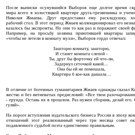
После выписки осунувшийся Выборов еще долгое время ск
мира всего в холостяцкой квартире друга-трезвенника и учено
Николая Жмаева. Друг предоставил ему раскладушку, хол
рабочий стол. В этот период Жмаев коллекционировал его незн
казалось бы экспромты. Но они то как раз и поражают своей ф
Например, на просьбу хозяина приютившей квартиры запи
«чтобы не летели в комнату мухи», Выборов гордо отвечал:
Зашторю комнату, зашторю,
И станет комната слепой -
Ты, друг бы форточку ей что-ли,
Задернул сеточкой какой…
Она бы ей не помешала,
Квартира б кое-как дышала…
В отличие от богемных гуманитариев Жмаев однажды сказал К
жестко и без витиеватых предисловий: «Все твои разочаровани
- ерунда. Оставь их в прошлом. Раз нужен сборник, делай его.
гуляй».
На пороге вступления издательского бизнеса России в эпоху к
отношений этот реализованный через три месяца совет ок
подавленного судьбой поэта единственно правильным.