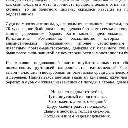
как скончалась его мать, а личность предполагаемого отца, то 
кузнеца, то ли залетного цыгана, скрылась навсегда из п
родственников.
Судя по многочисленным, удаленным от реальности сонетам, р
70-х, сознание Выборова не определяло бытие его семьи в поч
копоти деревянном бараке. Хотя можно предположить, 
Константина Романовича, большинство которых п
анимистическим переживаниям, вполне свойственным
известным поэтам-аристократам, далеким от барачного суще
были всего лишь защитой от неустроенности и монотонности бу
Из мотивов подавляющей части опубликованных его сб
пожелтевших рукописей напрашивается единственный без
вывод - счастлив и востребован он был только среди дальневос
и деревьев. Напитываясь цветами вдали от каменных джунглей 
берегах Амура он оживал независимо от погоды в стране, доме и
Но где-то рядом тот рубеж,
Чуть ощутимый в подсознанье,
Что тяжесть долгих ожиданий
Вдруг сменит радостью надежд.
Давно в лесу, под толщей снежной,
Походный шлем надел подснежник.