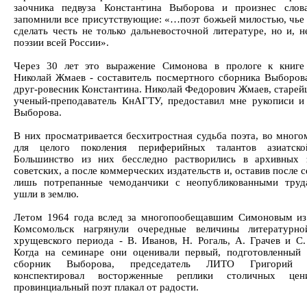
заочника педвуза Константина Выборова и произнес слов
запомнили все присутствующие: «…поэт божьей милостью, чье
сделать честь не только дальневосточной литературе, но и, н
поэзии всей России».
Через 30 лет это выражение Симонова в прологе к книге
Николай Жмаев - составитель посмертного сборника Выборов
друг-ровесник Константина. Николай Федорович Жмаев, старей
ученый-преподаватель КнАГТУ, предоставил мне рукописи и
Выборова.
В них просматривается бесхитростная судьба поэта, во много
для целого поколения периферийных талантов азиатско
Большинство из них бесследно растворились в архивных 
советских, а после коммерческих издательств и, оставив после 
лишь потрепанные чемоданчики с неопубликованными труд
ушли в землю.
Летом 1964 года вслед за многопообещавшим Симоновым и
Комсомольск нагрянули очередные величины литературно
хрущевского периода - В. Иванов, Н. Рогаль, А. Грачев и С.
Когда на семинаре они оценивали первый, подготовленный
сборник Выборова, председатель ЛИТО Григорий Х
конспектировал восторженные реплики столичных цен
провинциальный поэт плакал от радости.