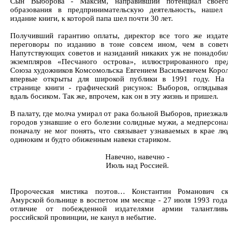
Сын Выборова - Максим, направивший потенциал своег
образования в предпринимательскую деятельность, нашел
издание книги, к которой папа шел почти 30 лет.
Получивший гарантию оплаты, директор все того же издате
переговоры по изданию в тоне совсем ином, чем в совет
Напутствующих советов и назиданий никаких уж не понадобил
экземпляров «Песчаного острова», иллюстрированного пре
Союза художников Комсомольска Евгением Васильевичем Корол
впервые открыты для широкой публики в 1991 году. На 
странице книги - графический рисунок: Выборов, оглядывая
вдаль босиком. Так же, впрочем, как он в эту жизнь и пришел.
В палату, где молча умирал от рака больной Выборов, приезжал
городов узнавшие о его болезни солидные мужи, а медперсонал
поначалу не мог понять, что связывает узнаваемых в крае лю
одиноким и будто обиженным навеки стариком.
Навечно, навечно -
Июль над Россией.
Пророческая мистика поэтов… Константин Романович ск
Амурской больнице в воспетом им месяце - 27 июля 1993 года.
отличие от побежденной издателями армии талантлив
российской провинции, не канул в небытие.