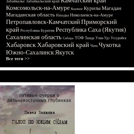
Камчатский край
Забайкалье
Забайкальский край
Комсомольск-на-Амуре
Магадан
Курилы
Корякия
Магаданская область
Николаевск-на-Амуре
Находка
Приморский
Петропавловск-Камчатский
край
Республика Саха (Якутия)
Республика Бурятия
Сахалинская область
ТОФ
Тында
Улан-Удэ
Уссурийск
Сибирь
Хабаровск
Хабаровский край
Чукотка
Чита
Южно-Сахалинск
Якутск
Все теги >>