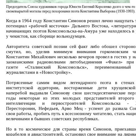
Председатель Союза художников города Юности Евгений Короленко долго о чем-т
свежевырытой могилы перед похоронами поэта Константина Выборова (1930-1993).
Когда в 1964 году Константин Симонов решил лично нащупать 
потенциал «рабочей косточки» Дальнего Востока, «литератур
начинающих поэтов Комсомольска-на-Амура уже находилось в 
у чекистов, как сборище вольнодумцев.
Авторитета советской поэзии сей факт либо обошел стороно
смутил, но, уделив минимум внимания горкомовским чи
Константин Михайлович несколько вечеров провел в гостях у н
заокеанскими радиоволнами литобъединения «Факел» при 
газете «Сталинский Комсомольск», переименованный
журналистами в «Новостройку».
Потрясенные самим видом легендарного поэта в стенах
институтской аудитории, восторженные дети хрущевской
наперебой выдавали Симонову свои шестидесятнические пер
годы некоторые из этих молодых представителей второго
интеллигенции и первостроителей Комсомольска - Х
Пересторонин, Нефедьев, Арво Мец - успеют до развала Со
свои работы, пробить путь к всесоюзному читателю, стать нац
величинами в бывших советских республиках.
Но в то космическое для страны время Симонов, приехавш
корабелов и авиастроителей, остановил свое внимание на лирик