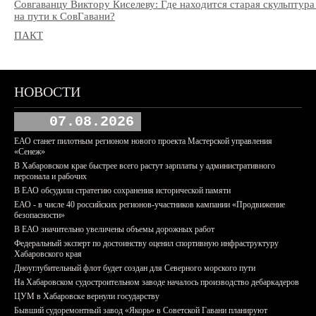
Совгаванцу Виктору Киселеву: Где находится старая скульптура
на пути к СовГавани?
ПАКТ
НОВОСТИ
07.08.2026
ЕАО станет пилотным регионом нового проекта Мастерской управления
«Сенеж»
В Хабаровском крае быстрее всего растут зарплаты у административного
персонала и рабочих
В ЕАО обсудили стратегию сохранения исторической памяти
ЕАО - в числе 40 российских регионов-участников кампании «Продвижение
безопасности»
В ЕАО значительно увеличены объемы дорожных работ
Федеральный эксперт по достоинству оценил спортивную инфраструктуру
Хабаровского края
Дноуглубительный флот будет создан для Северного морского пути
На Хабаровском судостроительном заводе началось производство дебаркадеров
ЦУМ в Хабаровске вернули государству
Бывший судоремонтный завод «Якорь» в Советской Гавани планируют