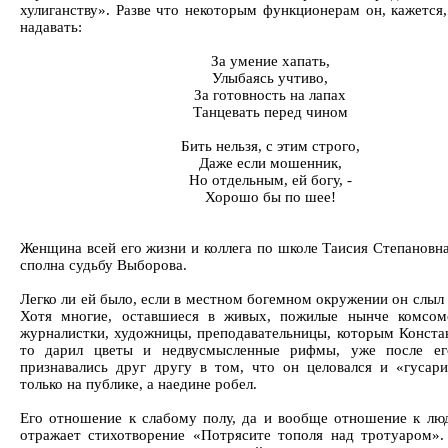
хулиганству». Разве что некоторым функционерам он, кажется,
надавать:
За умение хапать,
Улыбаясь учтиво,
За готовность на лапах
Танцевать перед чином
Бить нельзя, с этим строго,
Даже если мошенник,
Но отдельным, ей богу, -
Хорошо бы по шее!
Женщина всей его жизни и коллега по школе Таисия Степановна
сполна судьбу Выборова.
Легко ли ей было, если в местном богемном окружении он слыл
Хотя многие, оставшиеся в живых, пожилые нынче комсом
журналистки, художницы, преподавательницы, которым Констан
то дарил цветы и недвусмысленные рифмы, уже после ег
признавались друг другу в том, что он целовался и «гусар
только на публике, а наедине робел.
Его отношение к слабому полу, да и вообще отношение к лю
отражает стихотворение «Потрясите тополя над тротуаром».