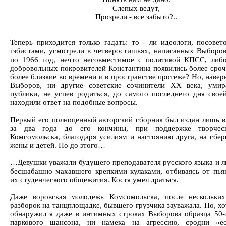
Слепых ведут,
Прозрели - все забыто?..
Теперь приходится только гадать: то - ли идеологи, посовет
гэбистами, усмотрели в четверостишьях, написанных Выборо
по 1966 год, нечто несовместимое с политикой КПСС, либ
добровольных покровителей Константина появились более сроч
более близкие во времени и в пространстве протеже? Но, навер
Выборов, ни другие советские сочинители ХХ века, умир
публики, не успев родиться, до самого последнего дня свое
находили ответ на подобные вопросы.
Первый его полноценный авторский сборник был издан лишь в
за два года до его кончины, при поддержке творчес
Комсомольска, благодаря усилиям и настоянию друга, на сбер
жены и детей. Но до этого…
…Девушки уважали будущего преподавателя русского языка и л
бесшабашно махавшего крепкими кулаками, отбиваясь от пья
их студенческого общежития. Костя умел драться.
Даже воровская молодежь Комсомольска, после нескольки
разборок на танцплощадке, бывшего грузчика зауважала. Но, хо
обнаружил я даже в интимных строках Выборова образца 50-
паркового шансона, ни намека на агрессию, сродни «ес