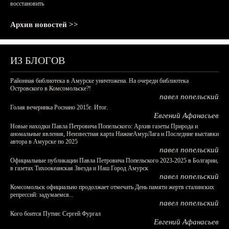
восстановить
Архив новостей >>
ИЗ БЛОГОВ
Районная библиотека в Амурске уничтожена. На очереди библиотека
Островского в Комсомольске?!
павел попельский
Голая вечеринка Роснано 2015г. Итог.
Евгений Афанасьев
Новые находки Павла Петровича Попельского: Архив газеты Природа и
аномальные явления, Неизвестная карта НижнеАмурЛага и Последние выставки
автора в Амурске по 2025
павел попельский
Официальные публикации Павла Петровича Попельского 2023-2025 в Болгарии,
в газетах Тихоокеанская Звезда и Наш Город Амурск
павел попельский
Комсомольск официально продолжает отмечать День памяти жертв сталинских
репрессий: задумаемся...
павел попельский
Кого боится Путин: Сергей Фургал
Евгений Афанасьев