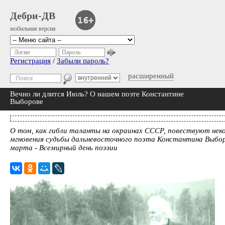
Дебри-ДВ
мобильная версия
Логин
Пароль
Регистрация
/
Забыли пароль?
расширенный
Вечно ли длится Июль? О нашем поэте Константине
Выборове
О том, как гибли таланты на окраинах СССР, повествуют не
мгновения судьбы дальневосточного поэта Константина Выбор
марта - Всемирный день поэзии