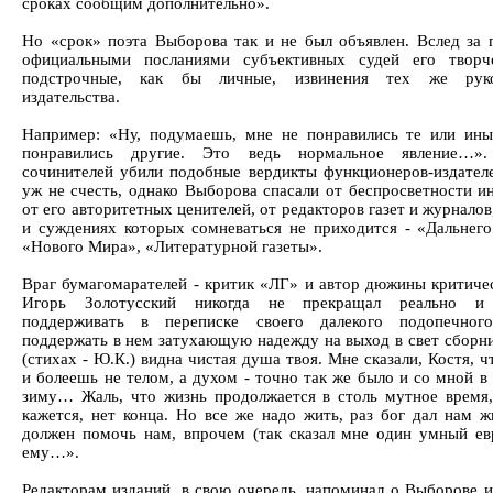
сроках сообщим дополнительно».
Но «срок» поэта Выборова так и не был объявлен. Вслед за
официальными посланиями субъективных судей его творч
подстрочные, как бы личные, извинения тех же руко
издательства.
Например: «Ну, подумаешь, мне не понравились те или ины
понравились другие. Это ведь нормальное явление…».
сочинителей убили подобные вердикты функционеров-издателе
уж не счесть, однако Выборова спасали от беспросветности и
от его авторитетных ценителей, от редакторов газет и журналов
и суждениях которых сомневаться не приходится - «Дальнего
«Нового Мира», «Литературной газеты».
Враг бумагомарателей - критик «ЛГ» и автор дюжины критичес
Игорь Золотусский никогда не прекращал реально и
поддерживать в переписке своего далекого подопечного
поддержать в нем затухающую надежду на выход в свет сборни
(стихах - Ю.К.) видна чистая душа твоя. Мне сказали, Костя, 
и болеешь не телом, а духом - точно так же было и со мной 
зиму… Жаль, что жизнь продолжается в столь мутное время,
кажется, нет конца. Но все же надо жить, раз бог дал нам ж
должен помочь нам, впрочем (так сказал мне один умный ев
ему…».
Редакторам изданий, в свою очередь, напоминал о Выборове 