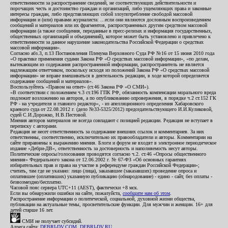
ответственности за распространение сведений, не соответствующих действительности и
порочащих честь и достоинство граждан и организаций, либо ущемляющих права и законные
интересы граждан, либо представляющих собой злоупотребление свободой массовой
информации и (или) правами журналиста: ...если они являются дословным воспроизведением
сообщений и материалов или их фрагментов, распространенных другим средством массовой
информации (а также сообщения, переданные в пресс-релизах и информация государственных,
общественных организаций и объединений), которое может быть установлено и привлечено к
ответственности за данное нарушение законодательства Российской Федерации о средствах
массовой информации».
Согласно абз.3, п.13 Постановления Пленума Верховного Суда РФ №16 от 15 июня 2010 года
«О практике применения судами Закона РФ «О средствах массовой информации», «по делам,
вытекающим из содержания распространенной информации, распространитель не является
надлежащим ответчиком, поскольку исходя из положений Закона РФ «О средствах массовой
информации» не вправе вмешиваться в деятельность редакции, в ходе которой определяется
содержание сообщений и материалов».
Воспользуйтесь «Правом на ответ» (ст.46 Закона РФ «О СМИ»).
«В соответствии с положением ч.3 ст.196 ГПК РФ, обязанность компенсации морального вреда
подлежит возложению на авторов, а по опубликованию опровержения, в порядке ч.2 ст.152 ГК
РФ - на учредителя и главного редактор», - из апелляционного определения Хабаровского
краевого суда от 22.08.2012 г. (дело №33-5325/2012) председательствующего И.И.Куликовой,
судей С.И.Дорожко, Н.В.Пестовой.
Мнения авторов материалов не всегда совпадают с позицией редакции. Редакция не вступает в
переписку с авторами.
Редакция не несет ответственность за содержание внешних ссылок и комментариев. За них
ответственны, соответственно, исключительно их правообладатели и авторы. Комментарии на
сайте приравнены к выражению мнения. Блоги и форум не входят в электронное периодическое
издание «Дебри-ДВ», ответственность за достоверность и наполняемость несут авторы.
Политические опросы/голосования проводятся согласно ч.2. ст.46 «Опросы общественного
мнения» Федерального закона от 12.06.2002 г. № 67-ФЗ «Об основных гарантиях
избирательных прав и права на участие в референдуме граждан Российской Федерации»;
считать, там где не указано: лицо (лица), заказавшее (заказавших) проведение опроса и
оплатившее (оплативших) указанную публикацию (обнародование) - едино - сайт, без оплаты -
безвозмездно/бесплатно.
Часовой пояс сервера UTC+11 (AEST), фактически +8 мск.
Если вы обнаружили ошибки на сайте, пожалуйста,
сообщите нам об этом
.
Распространение информации о политической, социальной, духовной жизни общества,
публикации на актуальные темы, просветительские функции. Для мужчин и женщин. 16+ для
детей старше 16 лет.
СМИ не получает субсидий.
Адреса сайта:
DEBRI-DV.COM
,
DEBRI-DV.RU
.