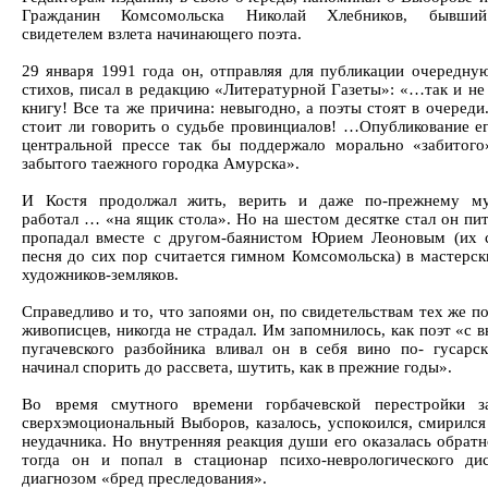
Гражданин Комсомольска Николай Хлебников, бывший
свидетелем взлета начинающего поэта.
29 января 1991 года он, отправляя для публикации очередну
стихов, писал в редакцию «Литературной Газеты»: «…так и не 
книгу! Все та же причина: невыгодно, а поэты стоят в очереди
стоит ли говорить о судьбе провинциалов! …Опубликование ег
центральной прессе так бы поддержало морально «забитого
забытого таежного городка Амурска».
И Костя продолжал жить, верить и даже по-прежнему му
работал … «на ящик стола». Но на шестом десятке стал он пит
пропадал вместе с другом-баянистом Юрием Леоновым (их 
песня до сих пор считается гимном Комсомольска) в мастерск
художников-земляков.
Справедливо и то, что запоями он, по свидетельствам тех же 
живописцев, никогда не страдал. Им запомнилось, как поэт «с
пугачевского разбойника вливал он в себя вино по- гусарск
начинал спорить до рассвета, шутить, как в прежние годы».
Во время смутного времени горбачевской перестройки з
сверхэмоциональный Выборов, казалось, успокоился, смирился
неудачника. Но внутренняя реакция души его оказалась обратн
тогда он и попал в стационар психо-неврологического ди
диагнозом «бред преследования».