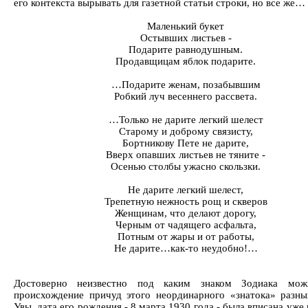
его контекста вырывать для газетной статьи строки, но все же…
Маленький букет
Остывших листьев -
Подарите равнодушным.
Продавщицам яблок подарите.
…Подарите женам, позабывшим
Робкий луч весеннего рассвета.
…Только не дарите легкий шелест
Старому и доброму связисту,
Бортникову Пете не дарите,
Вверх опавших листьев не тяните -
Осенью столбы ужасно скользки.
Не дарите легкий шелест,
Трепетную нежность рощ и скверов
Женщинам, что делают дорогу,
Черным от чадящего асфальта,
Потным от жары и от работы,
Не дарите…как-то неудобно!…
Достоверно неизвестно под каким знаком Зодиака мож
происхождение причуд этого неординарного «знатока» разн
Увы, дата его рождения - 8 марта 1930 года - была вписана уже 