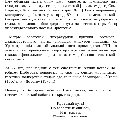
Ему обещали издать книгу! Ему - сироте, не помнящему ни 
отца, но замеченному легендарным тезкой [на самом деле, Сим
Кирилл, а Константин - лит.имя. - врез. Дбр.]. Ему - вчерашнем
мотористу, прибывшему в город Юности по комсомольской 
бесприютного детства, от которого в памяти недобрыми 
отложились лишь побои дяди-опекуна да жестокие игры бесп
железнодорожного поселка Иркутск-2.
…Мэтры советской литературной критики, обсыпав 
дальневосточного лирика сияющей мишурой надежды, ск
Уралом, а обласканный молодой поэт прокладывал ЛЭП скв
закончил вуз, преподавал литературу, и до самой пенсии не тер
ожидая официального приглашения в мир большой советской 
состарился.
За 27 лет, прошедших с тех счастливых летних встреч до 
юбилея Выборова, появились на свет, не считая журнальных
газетных подверсток, только две тоненькие брошюры - «Утрен
(1967 г.) и «Дорога» (1973 г.)
Почему о Выборове забыли? Быть может, не в ту сторо
пессимистический набат его скрытых рифм:
Кровавый путь!
Но горестных ошибок,
И я - как ты,
Понять нам не дано.