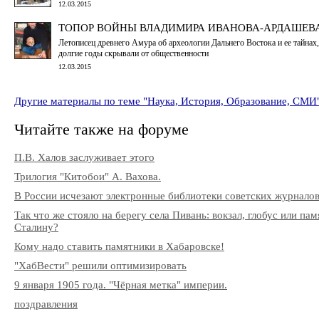
12.03.2015
ТОПОР ВОЙНЫ ВЛАДИМИРА ИВАНОВА-АРДАШЕВ
Летописец древнего Амура об археологии Дальнего Востока и ее тайнах
долгие годы скрывали от общественности
12.03.2015
Другие материалы по теме "Наука, История, Образование, СМИ
Читайте также на форуме
П.В. Халов заслуживает этого
Трилогия "Китобои" А. Вахова.
В России исчезают электронные библиотеки советских журнало
Так что же стояло на берегу села Пивань: вокзал, глобус или па
Сталину?
Кому надо ставить памятники в Хабаровске!
"ХабВести" решили оптимизировать
9 января 1905 года. "Чёрная метка" империи.
поздравления