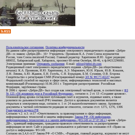
Пользовательское соглашение
,
Политика конфиденциальности
На данном сайте распространяется информация электронного периодического издания «Дебри-
ДВ» со знаком «Дебри-ДВ». 16+ Учредитель: Пронякин К.А. (член Союза журналистов
России, член Союза писателей России). Главный редактор: Харитонова И.Ю. Адрес редакции:
680032, Хабаровский край, Хабаровск, проспект 60-летия Октября, 88-46, т./ф.84212296081.
Электронная приемная:
Отправить сообщение
. E-mail:
editor@debri-dv.com
Редакционный совет электронного периодического издания «Дебри-ДВ» (на общественных
началах): К.А. Пронякин, И.Ю. Харитонова, А.Э. Мирмович, Ю.Н. Юрьев, Ю.В. Ковалев,
Л.Н. Левина, А.Ю. Жданов, Е.Н. Голубь, С.Н. Бурындин, Б.М. Сухинин, О.В. Егорова
Свидетельство о регистрации СМИ (Регистрационный номер)
ЭЛ № ФС77-45537
выдано
Федеральной службой по надзору в сфере связи, информационных технологий и массовых
коммуникаций (Роскомнадзор) 16.06.2011 г. Территория распространения: Российская
Федерация, зарубежные страны.
В 2006 г. проект «Дебри-ДВ» был создан как электронный частный архив, в соответствии с
ФЗ
№ 125 «Об архивном деле в Российской Федерации»
, согласно п. 2 ст. 13 «Создание архивов».
Основной фонд архива составляют публикации газет и журналов, изданные книги, а также
рукописи по дальневосточной (РФ) тематике. Доступ к архивным документам является
открытым в электронном виде, согласно п. 1 ст. 24 вышеобозначенного закона. Архивные
документы к частной собственности редакции не относятся, согласно ст.ст. 1275, 1276, 1306
Гражданского кодекса РФ
.
Согласно ч.2. п.3. ст.17 «Ответственность за правонарушения в сфере информации,
информационных технологий и защиты информации»
Закона РФ «Об информации,
информационных технологиях и о защите информации» (ФЗ-149 от 27.07.06 г.)
архив «Дебри-
ДВ», хранящий информацию, гражданско-правовую ответственность за распространение
информации не несет. Сайт и редакция основываются и работают на основании ст.8 «Право на
доступ к информации» ФЗ-149.
Согласно пп.3,4,6 ст.57 Закона РФ «О СМИ», «Редакция, главный редактор, журналист не несут