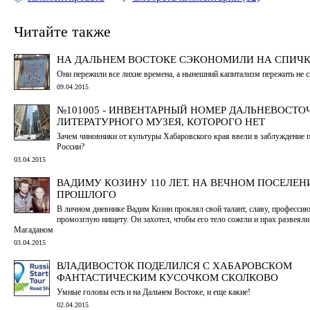
Читайте также
НА ДАЛЬНЕМ ВОСТОКЕ СЭКОНОМИЛИ НА СПИЧ
Они пережили все лихие времена, а нынешний капитализм пережить не 
09.04.2015
№101005 - ИНВЕНТАРНЫЙ НОМЕР ДАЛЬНЕВОСТО
ЛИТЕРАТУРНОГО МУЗЕЯ, КОТОРОГО НЕТ
Зачем чиновники от культуры Хабаровского края ввели в заблуждение 
России?
03.04.2015
ВАДИМУ КОЗИНУ 110 ЛЕТ. НА ВЕЧНОМ ПОСЕЛЕН
ПРОШЛОГО
В личном дневнике Вадим Козин проклял свой талант, славу, професси
промозглую нищету. Он захотел, чтобы его тело сожгли и прах развеяли
Магаданом
03.04.2015
ВЛАДИВОСТОК ПОДЕЛИЛСЯ С ХАБАРОВСКОМ
ФАНТАСТИЧЕСКИМ КУСОЧКОМ СКОЛКОВО
Умные головы есть и на Дальнем Востоке, и еще какие!
02.04.2015