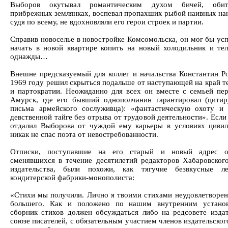
Выборов окутывал романтическим духом бичей, оби
прибрежных землянках, воспевал пропахших рыбой наивных нан
судя по всему, не вдохновляли его герои строек и партии.
Справив новоселье в новостройке Комсомольска, он мог бы усп
начать в новой квартире копить на новый холодильник и тел
однажды…
Внешне предсказуемый для коллег и начальства Константин Р
1969 году решил скрыться подальше от наступающей на край т
и партократии. Неожиданно для всех он вместе с семьей пер
Амурск, где его бывший однополчанин гарантировал (цити
письма армейского сослуживца): «фантастическую охоту и
девственной тайге без отрыва от трудовой деятельности». Если
отдалил Выборова от чуждой ему карьеры в условиях цивил
никак не спас поэта от невостребованности.
Отписки, поступавшие на его старый и новый адрес о
сменявшихся в течение десятилетий редакторов Хабаровског
издательства, были похожи, как тягучие безвкусные л
кондитерской фабрики-монополиста:
«Стихи мы получили. Лично я твоими стихами неудовлетворен
большего. Как и положено по нашим внутренним установ
сборник стихов должен обсуждаться либо на редсовете издат
союзе писателей, с обязательным участием членов издательског