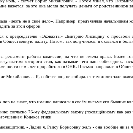
лку ноль, - сетует Борис Михайлович. - Потом узнал, что Тихоми
мне кажется, за это она могла получать деньги от родственников
ала «лезть не в своё дело». Например, предъявляла начальникам 
дить за этой сферой.
лся к председателю «Эковахты» Дмитрию Лисицину с просьбой 
 Общественную палату. Потом, так получилось, я оказался в больн
а регламент работы комиссии, на что не имела права. Более тог
езультатом которого стал, как называет его наш собеседник, пас
же почти семь лет проработала в ОНК. Письмо направили в Общес
рис Михайлович. - Я, собственно, не собирался там долго задержив
пор не знает, что именно написали в своём письме его бывшие кол
ние: согласно 76-му федеральному закону (посвящённому как раз 
арушением Кодекса этики.
возащитник. - Ладно я, Раису Борисовну жаль - она вообще ни за