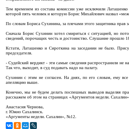
Тем временем из состава комиссии уже исключили Латашенко -
которой пять человек и которую Борис Михайлович назвал «меж
По словам Бориса Сухинина, за плечами этого защитника прав 
Сначала Борис Сухинин хотел смириться с ситуацией, но потом
сведений, порочащих честь и достоинство. Слушание прошло 18 
Кстати, Латашенко и Сироткина на заседании не было. Прису
председателя.
- Судейский вердикт - эти самые сведения распространили не 
Так что, выходит, в суд подавать надо на палату.
Сухинин с этим не согласен. На днях, по его словам, ему вс
апелляцию выше.
Конечно, мы не будем делать поспешных выводов выделяя прав
расскажем об этом на страницах «Аргументов недели. Сахалин»
Анастасия Чернова,
г. Южно Сахалинск.
«Аргументы недели. Сахалин», №12.