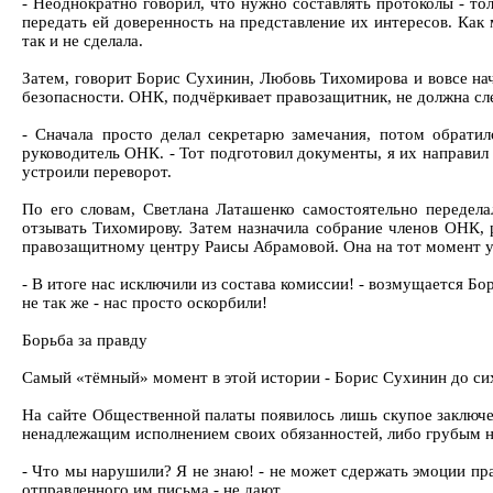
- Неоднократно говорил, что нужно составлять протоколы - то
передать ей доверенность на представление их интересов. Как 
так и не сделала.
Затем, говорит Борис Сухинин, Любовь Тихомирова и вовсе нач
безопасности. ОНК, подчёркивает правозащитник, не должна сле
- Сначала просто делал секретарю замечания, потом обрати
руководитель ОНК. - Тот подготовил документы, я их направил в
устроили переворот.
По его словам, Светлана Латашенко самостоятельно переделал
отзывать Тихомирову. Затем назначила собрание членов ОНК, р
правозащитному центру Раисы Абрамовой. Она на тот момент у
- В итоге нас исключили из состава комиссии! - возмущается Бо
не так же - нас просто оскорбили!
Борьба за правду
Самый «тёмный» момент в этой истории - Борис Сухинин до сих 
На сайте Общественной палаты появилось лишь скупое заключе
ненадлежащим исполнением своих обязанностей, либо грубым н
- Что мы нарушили? Я не знаю! - не может сдержать эмоции пра
отправленного им письма - не дают.