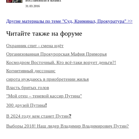
восстановили в копиях
31.03.2016
Другие материалы по теме "Суд, Криминал, Прокуратура" >>
Читайте также на форуме
Охранник спит - смена идёт
Организованная Прокурорская Мафия Приморья
Космодром Восточный. Кто всё-таки ворует деньги?!
Когнитивный диссонанс
сирота нуждаюсь в приобретении жилья
Власть бритых голов
"Мой отец – теневой кассир Путина"
300 друзей Путина❗️
В 2024 году кем станет Путин❓
Выборы 2018! Наш лидер Владимир Владимирович Путин?