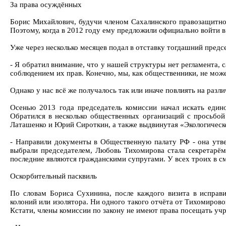
За права осуждённых
Борис Михайлович, будучи членом Сахалинского правозащитно
Поэтому, когда в 2012 году ему предложили официально войти в е
Уже через несколько месяцев подал в отставку тогдашний пред
- Я обратил внимание, что у нашей структуры нет регламента, 
соблюдением их прав. Конечно, мы, как общественники, не може
Однако у нас всё же получалось так или иначе повлиять на раз
Осенью 2013 года председатель комиссии начал искать еди
Обратился в несколько общественных организаций с просьбой 
Латашенко и Юрий Сироткин, а также выдвинутая «Экологическ
- Направили документы в Общественную палату РФ - она утве
выбрали председателем, Любовь Тихомирова стала секретарём 
последние являются гражданскими супругами. У всех троих в см
Оскорбительный пасквиль
По словам Бориса Сухинина, после каждого визита в исправ
колоний или изолятора. Ни одного такого отчёта от Тихомировой
Кстати, члены комиссии по закону не имеют права посещать учр