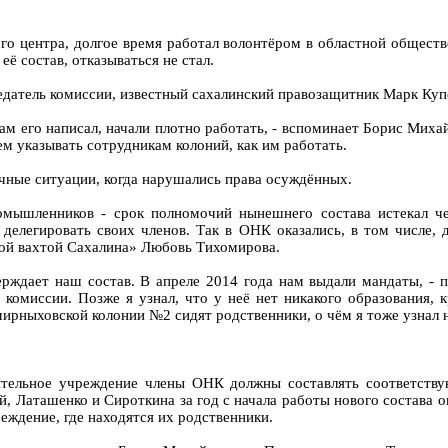
го центра, долгое время работал волонтёром в областной общест
ё состав, отказываться не стал.
седатель комиссии, известный сахалинский правозащитник Марк К
сам его написал, начали плотно работать, - вспоминает Борис Миха
м указывать сотрудникам колоний, как им работать.
личные ситуации, когда нарушались права осуждённых.
номышленников - срок полномочий нынешнего состава истекал ч
делегировать своих членов. Так в ОНК оказались, в том числе,
ой вахтой Сахалина» Любовь Тихомирова.
рждает наш состав. В апреле 2014 года нам выдали мандаты, - п
комиссии. Позже я узнал, что у неё нет никакого образования, 
ирныховской колонии №2 сидят родственники, о чём я тоже узнал н
ительное учреждение члены ОНК должны составлять соответств
, Латашенко и Сироткина за год с начала работы нового состава о
еждение, где находятся их родственники.