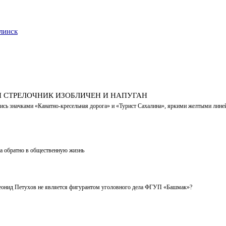
линск
 CТРЕЛОЧНИК ИЗОБЛИЧЕН И НАПУГАН
сь значками «Канатно-кресельная дорога» и «Турист Сахалина», яркими желтыми линейк
а обратно в общественную жизнь
еонид Петухов не является фигурантом уголовного дела ФГУП «Башмак»?