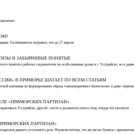
Камчатка»
ОМ?
ании. Гособвинитель поправил, что до 27 апреля
ТИЗЫ И ЗАБЫВЧИВЫЕ ПОНЯТЫЕ
того понятого работал следователем по особо важным делам в г. Уссурийске, но в данн
ССИИ» В ПРИМОРЬЕ ШАТАЕТ ПО ВСЕМ СТАТЬЯМ
тской кампании по формированию образа «закошмаренного бизнесмена» и даже «жертвы
ЕЛЕ «ПРИМОРСКИХ ПАРТИЗАН»
рактики в Уссурийске, другой - место и должность своего отца, откуда тот уволился
«ПРИМОРСКИХ ПАРТИЗАН»
ятидесяти данного уголовного дела. Неужели потому, что на листах бумаги с признател