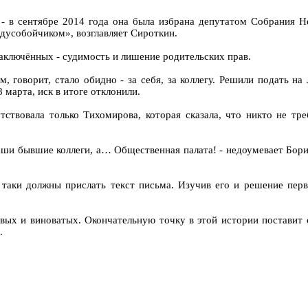
 в сентябре 2014 года она была избрана депутатом Собрания Не
дусобойчиком», возглавляет Сироткин.
заключённых - судимость и лишение родительских прав.
, говорит, стало обидно - за себя, за коллегу. Решили подать н
марта, иск в итоге отклонили.
тствовала только Тихомирова, которая сказала, что никто не тр
наши бывшие коллеги, а… Общественная палата! - недоумевает Бори
е таки должны прислать текст письма. Изучив его и решение пер
ых и виноватых. Окончательную точку в этой истории поставит 
.