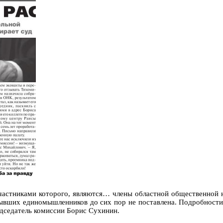
частниками которого, являются… члены областной общественной н
 бывших единомышленников до сих пор не поставлена. Подробност
едседатель комиссии Борис Сухинин.