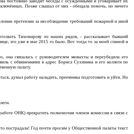
рова постоянно заводит беседы с осуждёнными и уговаривает их
 заключённых. Позже слышал от них - обещала помочь, но ничего
колонии претензии за несоблюдение требований пожарной и иной
отозвать Тихомирову из наших рядов, - рассказывает бывший
ице, это уже в мае 2015 го было. Вот тогда то за моей спиной и
о, она связалась с руководителем эковахты и переубедила его
квиль с обвинениями в адрес Бориса Сухинина и его коллеги по
твенную палату.
аться, думал работу наладить, преемника подготовить и уйти. Но
леги.
работе ОНК) прекратить полномочия членов комиссии в связи с
 что пострадала! Год почти просим у Общественной палаты текст