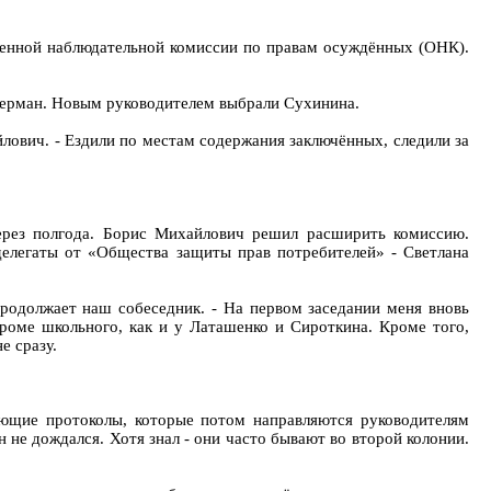
венной наблюдательной комиссии по правам осуждённых (ОНК).
уперман. Новым руководителем выбрали Сухинина.
йлович. - Ездили по местам содержания заключённых, следили за
ерез полгода. Борис Михайлович решил расширить комиссию.
 делегаты от «Общества защиты прав потребителей» - Светлана
родолжает наш собеседник. - На первом заседании меня вновь
кроме школьного, как и у Латашенко и Сироткина. Кроме того,
е сразу.
ующие протоколы, которые потом направляются руководителям
н не дождался. Хотя знал - они часто бывают во второй колонии.