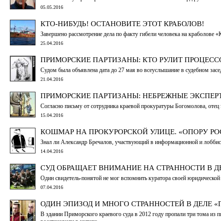
05.05.2016
КТО-НИБУДЬ! ОСТАНОВИТЕ ЭТОТ КРАБОЛОВ!
Завершено рассмотрение дела по факту гибели человека на краболове «
25.04.2016
ПРИМОРСКИЕ ПАРТИЗАНЫ: КТО РУЛИТ ПРОЦЕСС
Судом была объявлена дата до 27 мая во всеуслышание в судебном засед
21.04.2016
ПРИМОРСКИЕ ПАРТИЗАНЫ: НЕБРЕЖНЫЕ ЭКСПЕР
Согласно письму от сотрудника краевой прокуратуры Богомолова, отец э
15.04.2016
КОШМАР НА ПРОКУРОРСКОЙ УЛИЦЕ. «ОПОРУ РО
Знал ли Александр Бречалов, участвующий в информационной и лоббис
14.04.2016
СУД ОБРАЩАЕТ ВНИМАНИЕ НА СТРАННОСТИ В Д
Один свидетель-понятой не мог вспомнить куратора своей юридической п
07.04.2016
ОДИН ЭПИЗОД И МНОГО СТРАННОСТЕЙ В ДЕЛЕ 
В здании Приморского краевого суда в 2012 году пропали три тома из п