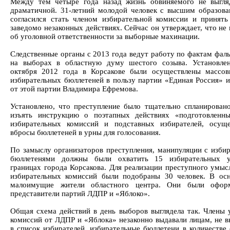
Между тем четыре года назад жизнь обвиняемого не выгля
драматичной. 31-летний молодой человек с высшим образова
согласился стать членом избирательной комиссии и принять
заведомо незаконных действиях. Сейчас он утверждает, что не
об уголовной ответственности за выборные махинации.
Следственные органы с 2013 года ведут работу по фактам фал
на выборах в областную думу шестого созыва. Установле
октября 2012 года в Корсакове были осуществлены массо
избирательных бюллетеней в пользу партии «Единая Россия» и
от этой партии Владимира Ефремова.
Установлено, что преступление было тщательно спланировано
изъять инструкцию о поэтапных действиях «подготовленн
избирательных комиссий и подставных избирателей, осущ
вбросы бюллетеней в урны для голосования.
По замыслу организаторов преступления, манипуляции с изби
бюллетенями должны были охватить 15 избирательных у
границах города Корсакова. Для реализации преступного умысл
избирательных комиссий были подобраны 30 человек. В ос
малоимущие жители областного центра. Они были офор
представители партий ЛДПР и «Яблоко».
Общая схема действий в день выборов выглядела так. Члены 
комиссий от ЛДПР и «Яблока» незаконно выдавали лицам, не 
в список избирателей, избирательные бюллетени в количестве 