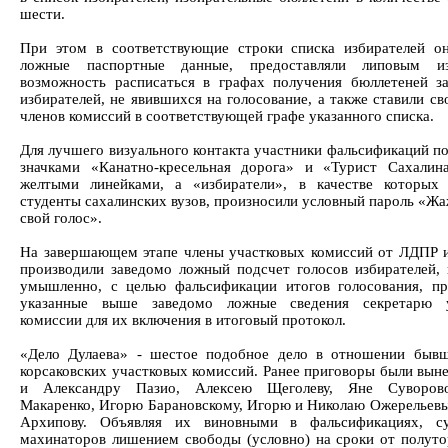
шести.
При этом в соответствующие строки списка избирателей о
ложные паспортные данные, предоставляли липовым из
возможность расписаться в графах получения бюллетеней з
избирателей, не явившихся на голосование, а также ставили с
членов комиссий в соответствующей графе указанного списка.
Для лучшего визуального контакта участники фальсификаций по
значками «Канатно-кресельная дорога» и «Турист Сахалин
желтыми линейками, а «избиратели», в качестве которых
студенты сахалинских вузов, произносили условный пароль «Жа
свой голос».
На завершающем этапе члены участковых комиссий от ЛДПР 
производили заведомо ложный подсчет голосов избирателей, 
умышленно, с целью фальсификации итогов голосования, пр
указанные выше заведомо ложные сведения секретарю у
комиссии для их включения в итоговый протокол.
«Дело Дулаева» - шестое подобное дело в отношении быв
корсаковских участковых комиссий. Ранее приговоры были вын
и Александру Пазио, Алексею Щеголеву, Яне Суворов
Макаренко, Игорю Барановскому, Игорю и Николаю Ожерельев
Архипову. Объявляя их виновными в фальсификациях, су
махинаторов лишением свободы (условно) на сроки от полуто