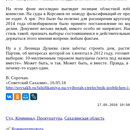
На этом фоне несолидно выглядит позиция областной изб
комиссии. На суды в Корсаков по поводу фальсификаций ее пре
не ездят. А зря. Это было бы полезно для расширения кругозо
2014 года облизбиркомом было принято постановление по ко
делам. Документ весьма вялый, никого особо не напрягает. На
стиль такой: признать выборы состоявшимися и действительным
держаться этого мнения вопреки любым фактам.
Ну а у Леонида Дулаева свои заботы: строить дом, раст
Партия, об интересах которой он хлопотал в 2012 году, готови
выборам. 10-миллионным тиражом выпущена газета под назва
вместе». Может быть, и так. Может быть, и вместе. Правда, в
почему-то ездил один.
В. Сорочан.
«Советский Сахалин», 16.05.16
http://sovsakh.ru/falsifikatsiya-na-vyiborah-ctrelochnik-izoblichen-
17.05.2016 19:58
Суд, Криминал, Прокуратура
,
Сахалинская область
Комментировать