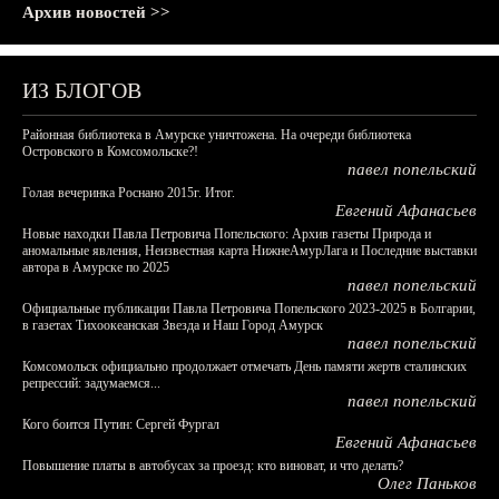
Архив новостей >>
ИЗ БЛОГОВ
Районная библиотека в Амурске уничтожена. На очереди библиотека
Островского в Комсомольске?!
павел попельский
Голая вечеринка Роснано 2015г. Итог.
Евгений Афанасьев
Новые находки Павла Петровича Попельского: Архив газеты Природа и
аномальные явления, Неизвестная карта НижнеАмурЛага и Последние выставки
автора в Амурске по 2025
павел попельский
Официальные публикации Павла Петровича Попельского 2023-2025 в Болгарии,
в газетах Тихоокеанская Звезда и Наш Город Амурск
павел попельский
Комсомольск официально продолжает отмечать День памяти жертв сталинских
репрессий: задумаемся...
павел попельский
Кого боится Путин: Сергей Фургал
Евгений Афанасьев
Повышение платы в автобусах за проезд: кто виноват, и что делать?
Олег Паньков