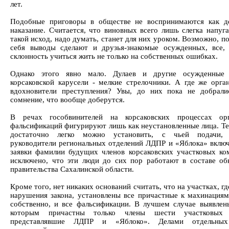
лет.
Подобные приговоры в обществе не воспринимаются как д
наказание. Считается, что виновных всего лишь слегка напуга
такой исход, надо думать, станет для них уроком. Возможно, п
себя выводы сделают и друзья-знакомые осужденных, все,
склонность учиться жить не только на собственных ошибках.
Однако этого явно мало. Дулаев и другие осужденные 
корсаковской карусели - мелкие стрелочники. А где же орга
вдохновители преступления? Увы, до них пока не добрали
сомнение, что вообще доберутся.
В речах гособвинителей на корсаковских процессах орг
фальсификаций фигурируют лишь как неустановленные лица. Те
достаточно легко можно установить, с чьей подачи, 
руководители региональных отделений ЛДПР и «Яблока» включ
заявки фамилии будущих членов корсаковских участковых ко
исключено, что эти люди до сих пор работают в составе об
правительства Сахалинской области.
Кроме того, нет никаких оснований считать, что на участках, г
нарушения закона, установлены все причастные к махинациям 
собственно, и все фальсификации. В лучшем случае выявлен
которым причастны только члены шести участковых 
представлявшие ЛДПР и «Яблоко». Делами отдельны