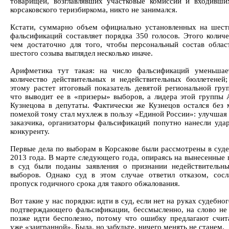
товарищей, возглавлявших участковые комиссии и входивши
корсаковского теризбиркома, никто не занимался.
Кстати, суммарно объем официально установленных на шест
фальсификаций составляет порядка 350 голосов. Этого количе
чем достаточно для того, чтобы персональный состав обла
шестого созыва выглядел несколько иначе.
Арифметика тут такая: на число фальсификаций уменьшае
количество действительных и недействительных бюллетеней;
этому растет итоговый показатель девятой региональной гр
что выводит ее в «призеры» выборов, а лидера этой группы 
Кузнецова в депутаты. Фактически же Кузнецов остался без 
помехой тому стал мухлеж в пользу «Единой России»: улучшая 
заказчика, организаторы фальсификаций попутно нанесли уда
конкуренту.
Первые дела по выборам в Корсакове были рассмотрены в суде
2013 года. В марте следующего года, опираясь на вынесенные 
в суд были поданы заявления о признании недействительн
выборов. Однако суд в этом случае ответил отказом, сос
пропуск годичного срока для такого обжалования.
Вот такие у нас порядки: идти в суд, если нет на руках судебно
подтверждающего фальсификации, бессмысленно, на слово не 
позже идти бесполезно, потому что ошибку предлагают счит
уже «заигранной». Была, но забудьте, ничего менять не станем.