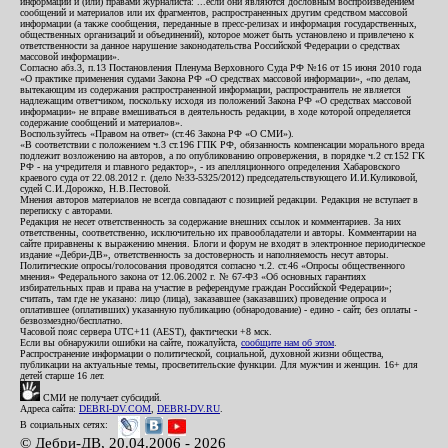
информации и (или) правами журналиста: ...если они являются дословным воспроизведением
сообщений и материалов или их фрагментов, распространенных другим средством массовой
информации (а также сообщения, переданные в пресс-релизах и информация государственных,
общественных организаций и объединений), которое может быть установлено и привлечено к
ответственности за данное нарушение законодательства Российской Федерации о средствах
массовой информации».
Согласно абз.3, п.13 Постановления Пленума Верховного Суда РФ №16 от 15 июня 2010 года
«О практике применения судами Закона РФ «О средствах массовой информации», «по делам,
вытекающим из содержания распространенной информации, распространитель не является
надлежащим ответчиком, поскольку исходя из положений Закона РФ «О средствах массовой
информации» не вправе вмешиваться в деятельность редакции, в ходе которой определяется
содержание сообщений и материалов».
Воспользуйтесь «Правом на ответ» (ст.46 Закона РФ «О СМИ»).
«В соответствии с положением ч.3 ст.196 ГПК РФ, обязанность компенсации морального вреда
подлежит возложению на авторов, а по опубликованию опровержения, в порядке ч.2 ст.152 ГК
РФ - на учредителя и главного редактор», - из апелляционного определения Хабаровского
краевого суда от 22.08.2012 г. (дело №33-5325/2012) председательствующего И.И.Куликовой,
судей С.И.Дорожко, Н.В.Пестовой.
Мнения авторов материалов не всегда совпадают с позицией редакции. Редакция не вступает в
переписку с авторами.
Редакция не несет ответственность за содержание внешних ссылок и комментариев. За них
ответственны, соответственно, исключительно их правообладатели и авторы. Комментарии на
сайте приравнены к выражению мнения. Блоги и форум не входят в электронное периодическое
издание «Дебри-ДВ», ответственность за достоверность и наполняемость несут авторы.
Политические опросы/голосования проводятся согласно ч.2. ст.46 «Опросы общественного
мнения» Федерального закона от 12.06.2002 г. № 67-ФЗ «Об основных гарантиях
избирательных прав и права на участие в референдуме граждан Российской Федерации»;
считать, там где не указано: лицо (лица), заказавшее (заказавших) проведение опроса и
оплатившее (оплативших) указанную публикацию (обнародование) - едино - сайт, без оплаты -
безвозмездно/бесплатно.
Часовой пояс сервера UTC+11 (AEST), фактически +8 мск.
Если вы обнаружили ошибки на сайте, пожалуйста,
сообщите нам об этом
.
Распространение информации о политической, социальной, духовной жизни общества,
публикации на актуальные темы, просветительские функции. Для мужчин и женщин. 16+ для
детей старше 16 лет.
СМИ не получает субсидий.
Адреса сайта:
DEBRI-DV.COM
,
DEBRI-DV.RU
.
В социальных сетях:
© Дебри-ДВ, 20.04.2006 - 2026