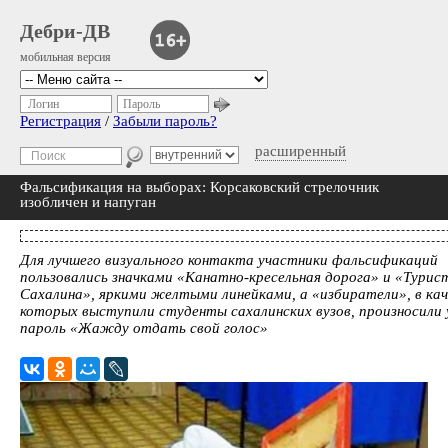
Дебри-ДВ
мобильная версия
Логин
Пароль
Регистрация
/
Забыли пароль?
расширенный
Фальсификация на выборах: Корсаковский cтрелочник
изобличен и напуган
Для лучшего визуального контакта участники фальсификаций
пользовались значками «Канатно-кресельная дорога» и «Турис
Сахалина», яркими желтыми линейками, а «избиратели», в ка
которых выступили студенты сахалинских вузов, произносили 
пароль «Жажду отдать свой голос»