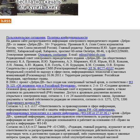
Пользовательское соглашение
,
Политика конфиденциальности
На данном сайте распространяется информация электронного периодического издания «Дебри-
ДВ» со знаком «Дебри-ДВ». 16+ Учредитель: Пронякин К.А. (член Союза журналистов
России, член Союза писателей России). Главный редактор: Харитонова И.Ю. Адрес редакции:
680032, Хабаровский край, Хабаровск, проспект 60-летия Октября, 88-46, т./ф.84212296081.
Электронная приемная:
Отправить сообщение
. E-mail:
editor@debri-dv.com
Редакционный совет электронного периодического издания «Дебри-ДВ» (на общественных
началах): К.А. Пронякин, И.Ю. Харитонова, А.Э. Мирмович, Ю.Н. Юрьев, Ю.В. Ковалев,
Л.Н. Левина, А.Ю. Жданов, Е.Н. Голубь, С.Н. Бурындин, Б.М. Сухинин, О.В. Егорова
Свидетельство о регистрации СМИ (Регистрационный номер)
ЭЛ № ФС77-45537
выдано
Федеральной службой по надзору в сфере связи, информационных технологий и массовых
коммуникаций (Роскомнадзор) 16.06.2011 г. Территория распространения: Российская
Федерация, зарубежные страны.
В 2006 г. проект «Дебри-ДВ» был создан как электронный частный архив, в соответствии с
ФЗ
№ 125 «Об архивном деле в Российской Федерации»
, согласно п. 2 ст. 13 «Создание архивов».
Основной фонд архива составляют публикации газет и журналов, изданные книги, а также
рукописи по дальневосточной (РФ) тематике. Доступ к архивным документам является
открытым в электронном виде, согласно п. 1 ст. 24 вышеобозначенного закона. Архивные
документы к частной собственности редакции не относятся, согласно ст.ст. 1275, 1276, 1306
Гражданского кодекса РФ
.
Согласно ч.2. п.3. ст.17 «Ответственность за правонарушения в сфере информации,
информационных технологий и защиты информации»
Закона РФ «Об информации,
информационных технологиях и о защите информации» (ФЗ-149 от 27.07.06 г.)
архив «Дебри-
ДВ», хранящий информацию, гражданско-правовую ответственность за распространение
информации не несет. Сайт и редакция основываются и работают на основании ст.8 «Право на
доступ к информации» ФЗ-149.
Согласно пп.3,4,6 ст.57 Закона РФ «О СМИ», «Редакция, главный редактор, журналист не несут
ответственности за распространение сведений, не соответствующих действительности и
порочащих честь и достоинство граждан и организаций, либо ущемляющих права и законные
интересы граждан, либо представляющих собой злоупотребление свободой массовой