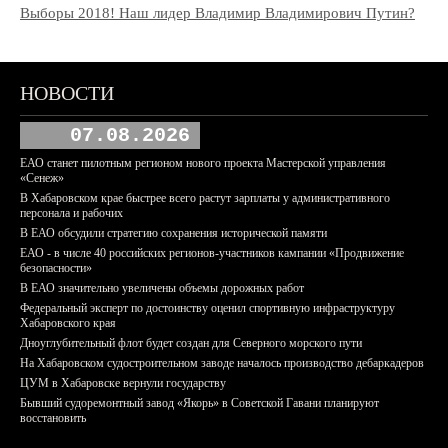
Выборы 2018! Наш лидер Владимир Владимирович Путин?
НОВОСТИ
07.08.2026
ЕАО станет пилотным регионом нового проекта Мастерской управления
«Сенеж»
В Хабаровском крае быстрее всего растут зарплаты у административного
персонала и рабочих
В ЕАО обсудили стратегию сохранения исторической памяти
ЕАО - в числе 40 российских регионов-участников кампании «Продвижение
безопасности»
В ЕАО значительно увеличены объемы дорожных работ
Федеральный эксперт по достоинству оценил спортивную инфраструктуру
Хабаровского края
Дноуглубительный флот будет создан для Северного морского пути
На Хабаровском судостроительном заводе началось производство дебаркадеров
ЦУМ в Хабаровске вернули государству
Бывший судоремонтный завод «Якорь» в Советской Гавани планируют
восстановить