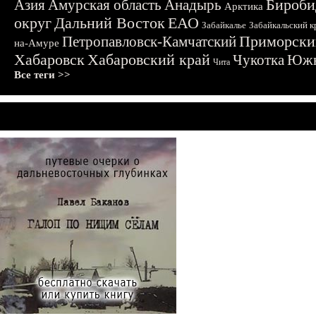
Бироби
Азия
Амурская область
Анадырь
Арктика
округ
Дальний Восток
ЕАО
Забайкалье
Забайкальский к
Приморски
Петропавловск-Камчатский
на-Амуре
Хабаровск
Хабаровский край
Чукотка
Южн
Чита
Все теги >>