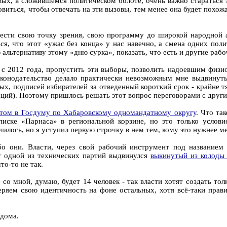
ых, в сложившемся политическом болоте, очень важно стараться 
овиться, чтобы отвечать на эти вызовы, тем менее она будет похожа
нести свою точку зрения, свою программу до широкой народной
я, что этот «ужас без конца» у нас навечно, а смена одних полит
альтернативу этому «дню сурка», показать, что есть и другие раб
 2012 года, пропустить эти выборы, позволить надоевшим физио
аконодательство делало практически невозможным мне выдвину
, подписей избирателей за отведенный короткий срок - крайне тя
аций). Поэтому пришлось решать этот вопрос переговорами с други
атом в Госдуму по Хабаровскому одномандатному округу
. Что та
писке «Парнаса» в региональной корзине, но это только услов
чилось, но я уступил первую строчку в нем тем, кому это нужнее ме
либо они. Власти, через свой рабочий инструмент под название
т одной из технических партий выдвинулся
выкинутый из колоды
то-то не так.
 со мной, думаю, будет 14 человек - так власти хотят создать то
еряем свою идентичность на фоне остальных, хотя всё-таки пр
 дома.