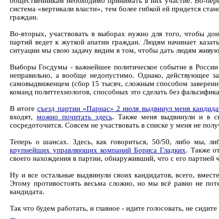
общественникам необходимо принимать в них участие. Во-перв
система «вертикали власти», тем более гибкой ей придется стан
граждан.
Во-вторых, участвовать в выборах нужно для того, чтобы до
партий ведет к жуткой апатии граждан. Людям начинает казатьс
ситуации мы свою задачу видим в том, чтобы дать людям живую 
Выборы Госдумы - важнейшее политическое событие в России с
неправильно, а вообще недопустимо. Однако, действующее з
самовыдвиженцем (сбор 15 тысяч, сложным способом заверенных
команд политтехнологов, способных это сделать без фальсифик
В итоге
съезд партии «Парнас» 2 июля выдвинул меня кандид
входят,
можно почитать здесь
. Также меня выдвинули и в с
сосредоточится. Совсем не участвовать в списке у меня не полу
Теперь о шансах. Здесь, как говориться, 50/50, либо мы, 
крупнейших управляющих компаний Бориса Гладких
. Также о
своего нахождения в партии, обнаруживший, что с его партией ч
Ну и все остальные выдвинули своих кандидатов, всего, вместе
Этому противостоять весьма сложно, но мы всё равно не пот
кандидата.
Так что будем работать, и главное - идите голосовать, не сидите