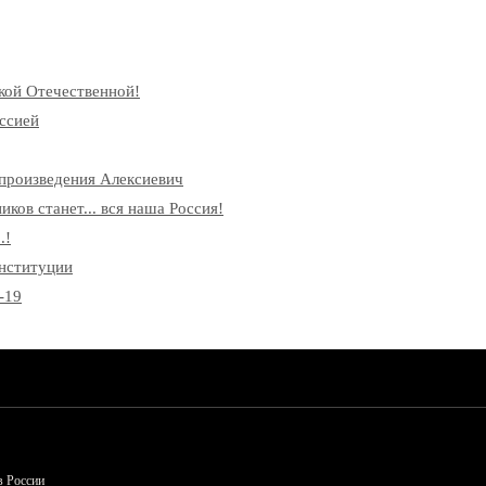
кой Отечественной!
ссией
произведения Алексиевич
ков станет... вся наша Россия!
.!
онституции
-19
в России