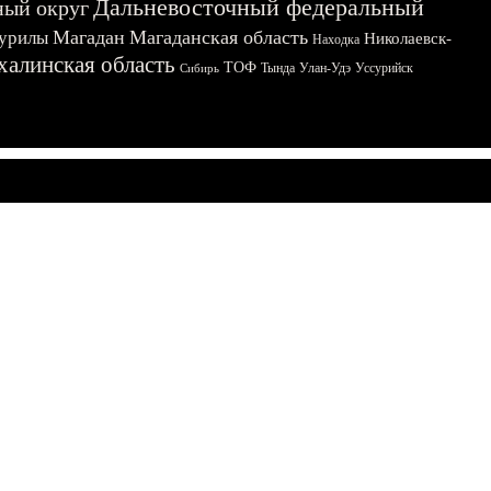
Дальневосточный федеральный
ный округ
Магадан
Магаданская область
урилы
Николаевск-
Находка
халинская область
ТОФ
Тында
Улан-Удэ
Уссурийск
Сибирь