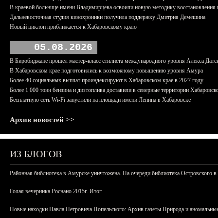
В краевой больнице имени Владимирцева освоили новую методику восстановления п
Дальневосточная студия кинохроники получила поддержку Дмитрия Демешина
Новый циклон приближается к Хабаровскому краю
05.08.2026
В Биробиджане прошел мастер-класс стилиста международного уровня Алекса Датс
В Хабаровском крае подготовились к возможному повышению уровня Амура
Более 40 социальных выплат проиндексируют в Хабаровском крае в 2027 году
Более 1 000 тонн бензина и дизтоплива доставили в северные территории Хабаровск
Бесплатную сеть Wi-Fi запустили на площади имени Ленина в Хабаровске
Архив новостей >>
ИЗ БЛОГОВ
Районная библиотека в Амурске уничтожена. На очереди библиотека Островского в
Голая вечеринка Роснано 2015г. Итог.
Новые находки Павла Петровича Попельского: Архив газеты Природа и аномальные