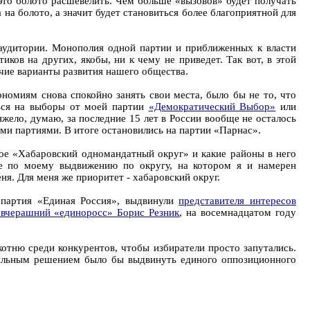
это болото расшевелить. Чем больше «вызовов» будет получать
 на болото, а значит будет становиться более благоприятной для
 аудитории. Монополия одной партии и приближенных к власти
иков на других, якобы, ни к чему не приведет. Так вот, в этой
очие варианты развития нашего общества.
номиям снова спокойно занять свои места, было бы не то, что
ться на выборы от моей партии
«Демократический Выбор»
или
жело, думаю, за последние 15 лет в России вообще не осталось
ми партиями. В итоге остановились на партии «Парнас».
кое «Хабаровский одномандатный округ» и какие районы в него
ие по моему выдвижению по округу, на котором я и намерен
ня. Для меня же приоритет - хабаровский округ.
м партия «Единая Россия», выдвинули
представителя интересов
 вчерашний «единоросс» Борис Резник
, на восемнадцатом году
лкотню среди конкурентов, чтобы избиратели просто запутались.
авильным решением было бы выдвинуть единого оппозиционного