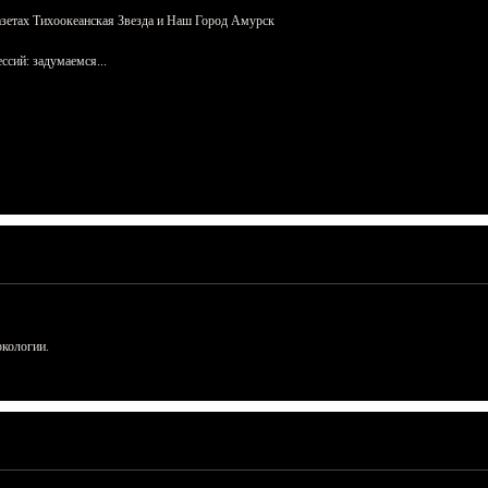
азетах Тихоокеанская Звезда и Наш Город Амурск
сий: задумаемся...
ркологии.