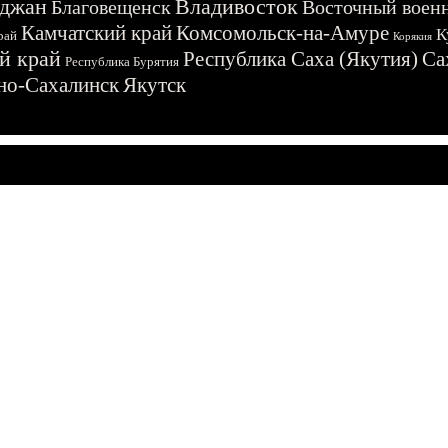
джан
Владивосток
Благовещенск
Восточный воен
Камчатский край
Комсомольск-на-Амуре
К
рай
Корякия
й край
Республика Саха (Якутия)
Са
Республика Бурятия
о-Сахалинск
Якутск