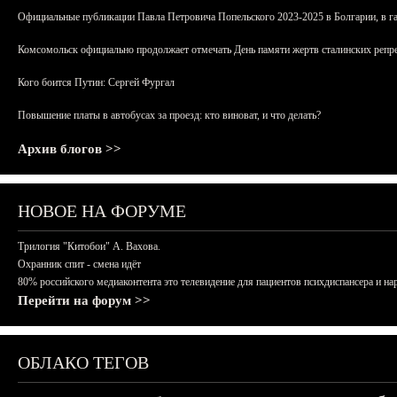
Официальные публикации Павла Петровича Попельского 2023-2025 в Болгарии, в г
Комсомольск официально продолжает отмечать День памяти жертв сталинских репрес
Кого боится Путин: Сергей Фургал
Повышение платы в автобусах за проезд: кто виноват, и что делать?
Архив блогов >>
НОВОЕ НА ФОРУМЕ
Трилогия "Китобои" А. Вахова.
Охранник спит - смена идёт
80% российского медиаконтента это телевидение для пациентов психдиспансера и на
Перейти на форум >>
ОБЛАКО ТЕГОВ