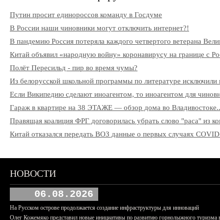
Путин просит единороссов команду в Госдуме
В России наши чиновники могут отключить интернет?!
В пандемию Россия потеряла каждого четвертого ветерана Вели
Китай объявил «народную войну» коронавирусу на границе с Ро
Полёт Пересильд - пир во время чумы?
Из белорусской школьной программы по литературе исключили 
Если Википедию сделают иноагентом, то иноагентом для чиновни
Гараж в квартире на 38 ЭТАЖЕ — обзор дома во Владивостоке..
Правящая коалиция ФРГ договорилась убрать слово "раса" из к
Китай отказался передать ВОЗ данные о первых случаях COVID
НОВОСТИ
06.08.2026
На Русском острове продолжается создание инфраструктуры для инноваций
Олег Кожемяко представил новые инициативы по развитию горнолыжного туризма 