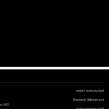
павел попельский
Евгений Афанасьев
по 2025
павел попельский