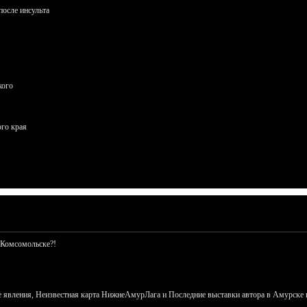
осле инсульта
кого
ого края
 Комсомольске?!
 явления, Неизвестная карта НижнеАмурЛага и Последние выставки автора в Амурске 