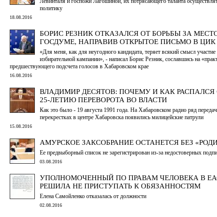
Левинталя и госпожи Лагошиной, их потрясающего таланта осуществля
политику
18.08.2016
БОРИС РЕЗНИК ОТКАЗАЛСЯ ОТ БОРЬБЫ ЗА МЕСТ
ГОСДУМЕ, НАПРАВИВ ОТКРЫТОЕ ПИСЬМО В ЦИК
«Для меня, как для неугодного кандидата, теряет всякий смысл участи
избирательной кампании», - написал Борис Резник, сославшись на «прак
предшествующего подсчета голосов в Хабаровском крае
16.08.2016
ВЛАДИМИР ДЕСЯТОВ: ПОЧЕМУ И КАК РАСПАЛСЯ 
25-ЛЕТИЮ ПЕРЕВОРОТА ВО ВЛАСТИ
Как это было - 19 августа 1991 года. На Хабаровском радио ряд переда
перекрестках в центре Хабаровска появились милицейские патрули
15.08.2016
АМУРСКОЕ ЗАКСОБРАНИЕ ОСТАНЕТСЯ БЕЗ «РОД
Ее предвыборный список не зарегистрирован из-за недостоверных подп
03.08.2016
УПОЛНОМОЧЕННЫЙ ПО ПРАВАМ ЧЕЛОВЕКА В Е
РЕШИЛА НЕ ПРИСТУПАТЬ К ОБЯЗАННОСТЯМ
Елена Самойленко отказалась от должности
02.08.2016