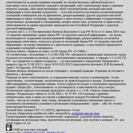
ответственности за распространение сведений, не соответствующих действительности и
порочащих честь и достоинство граждан и организаций, либо ущемляющих права и законные
интересы граждан, либо представляющих собой злоупотребление свободой массовой
информации и (или) правами журналиста: ...если они являются дословным воспроизведением
сообщений и материалов или их фрагментов, распространенных другим средством массовой
информации (а также сообщения, переданные в пресс-релизах и информация государственных,
общественных организаций и объединений), которое может быть установлено и привлечено к
ответственности за данное нарушение законодательства Российской Федерации о средствах
массовой информации».
Согласно абз.3, п.13 Постановления Пленума Верховного Суда РФ №16 от 15 июня 2010 года
«О практике применения судами Закона РФ «О средствах массовой информации», «по делам,
вытекающим из содержания распространенной информации, распространитель не является
надлежащим ответчиком, поскольку исходя из положений Закона РФ «О средствах массовой
информации» не вправе вмешиваться в деятельность редакции, в ходе которой определяется
содержание сообщений и материалов».
Воспользуйтесь «Правом на ответ» (ст.46 Закона РФ «О СМИ»).
«В соответствии с положением ч.3 ст.196 ГПК РФ, обязанность компенсации морального вреда
подлежит возложению на авторов, а по опубликованию опровержения, в порядке ч.2 ст.152 ГК
РФ - на учредителя и главного редактор», - из апелляционного определения Хабаровского
краевого суда от 22.08.2012 г. (дело №33-5325/2012) председательствующего И.И.Куликовой,
судей С.И.Дорожко, Н.В.Пестовой.
Мнения авторов материалов не всегда совпадают с позицией редакции. Редакция не вступает в
переписку с авторами.
Редакция не несет ответственность за содержание внешних ссылок и комментариев. За них
ответственны, соответственно, исключительно их правообладатели и авторы. Комментарии на
сайте приравнены к выражению мнения. Блоги и форум не входят в электронное периодическое
издание «Дебри-ДВ», ответственность за достоверность и наполняемость несут авторы.
Политические опросы/голосования проводятся согласно ч.2. ст.46 «Опросы общественного
мнения» Федерального закона от 12.06.2002 г. № 67-ФЗ «Об основных гарантиях
избирательных прав и права на участие в референдуме граждан Российской Федерации»;
считать, там где не указано: лицо (лица), заказавшее (заказавших) проведение опроса и
оплатившее (оплативших) указанную публикацию (обнародование) - едино - сайт, без оплаты -
безвозмездно/бесплатно.
Часовой пояс сервера UTC+11 (AEST), фактически +8 мск.
Если вы обнаружили ошибки на сайте, пожалуйста,
сообщите нам об этом
.
Распространение информации о политической, социальной, духовной жизни общества,
публикации на актуальные темы, просветительские функции. Для мужчин и женщин. 16+ для
детей старше 16 лет.
СМИ не получает субсидий.
Адреса сайта:
DEBRI-DV.COM
,
DEBRI-DV.RU
.