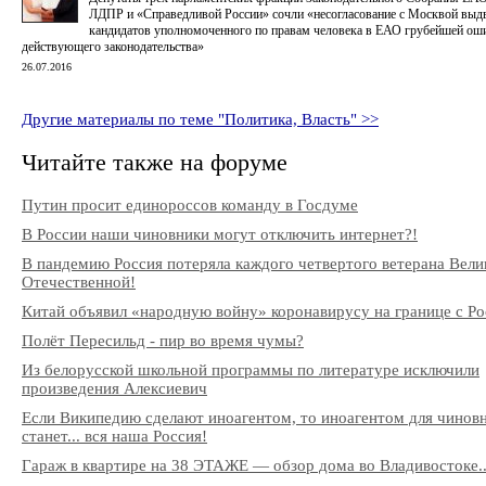
ЛДПР и «Справедливой России» сочли «несогласование с Москвой выд
кандидатов уполномоченного по правам человека в ЕАО грубейшей ош
действующего законодательства»
26.07.2016
Другие материалы по теме "Политика, Власть" >>
Читайте также на форуме
Путин просит единороссов команду в Госдуме
В России наши чиновники могут отключить интернет?!
В пандемию Россия потеряла каждого четвертого ветерана Вели
Отечественной!
Китай объявил «народную войну» коронавирусу на границе с Ро
Полёт Пересильд - пир во время чумы?
Из белорусской школьной программы по литературе исключили
произведения Алексиевич
Если Википедию сделают иноагентом, то иноагентом для чинов
станет... вся наша Россия!
Гараж в квартире на 38 ЭТАЖЕ — обзор дома во Владивостоке..