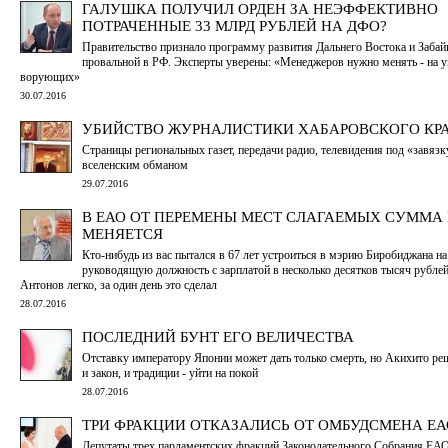
ГАЛУШКА ПОЛУЧИЛ ОРДЕН ЗА НЕЭФФЕКТИВНО
ПОТРАЧЕННЫЕ 33 МЛРД РУБЛЕЙ НА ДФО?
Правительство признало программу развития Дальнего Востока и Забай
провальной в РФ. Эксперты уверены: «Менеджеров нужно менять - на 
ворующих»
30.07.2016
УБИЙСТВО ЖУРНАЛИСТИКИ ХАБАРОВСКОГО КР
Страницы региональных газет, передачи радио, телевидения под «завяз
вселенским обманом
29.07.2016
В ЕАО ОТ ПЕРЕМЕНЫ МЕСТ СЛАГАЕМЫХ СУММА
МЕНЯЕТСЯ
Кто-нибудь из вас пытался в 67 лет устроиться в мэрию Биробиджана на
руководящую должность с зарплатой в несколько десятков тысяч рубле
Антонов легко, за один день это сделал
28.07.2016
ПОСЛЕДНИЙ БУНТ ЕГО ВЕЛИЧЕСТВА
Отставку императору Японии может дать только смерть, но Акихито р
и закон, и традиции - уйти на покой
28.07.2016
ТРИ ФРАКЦИИ ОТКАЗАЛИСЬ ОТ ОМБУДСМЕНА ЕА
Депутаты трех парламентских фракций Законодательного Собрания ЕА