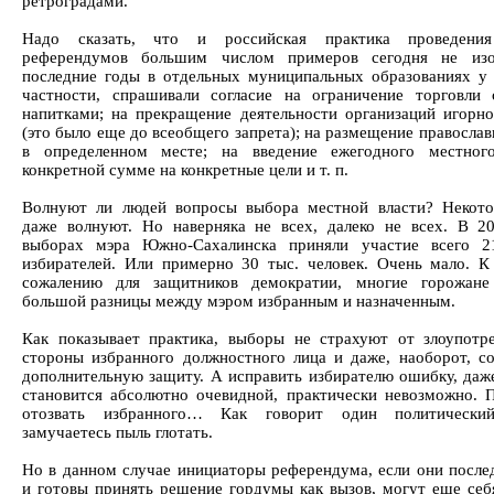
ретроградами.
Надо сказать, что и российская практика проведени
референдумов большим числом примеров сегодня не изо
последние годы в отдельных муниципальных образованиях у 
частности, спрашивали согласие на ограничение торговли
напитками; на прекращение деятельности организаций игорно
(это было еще до всеобщего запрета); на размещение правосла
в определенном месте; на введение ежегодного местног
конкретной сумме на конкретные цели и т. п.
Волнуют ли людей вопросы выбора местной власти? Некот
даже волнуют. Но наверняка не всех, далеко не всех. В 2
выборах мэра Южно-Сахалинска приняли участие всего 21
избирателей. Или примерно 30 тыс. человек. Очень мало. 
сожалению для защитников демократии, многие горожане
большой разницы между мэром избранным и назначенным.
Как показывает практика, выборы не страхуют от злоупотр
стороны избранного должностного лица и даже, наоборот, с
дополнительную защиту. А исправить избирателю ошибку, даже
становится абсолютно очевидной, практически невозможно. 
отозвать избранного… Как говорит один политический
замучаетесь пыль глотать.
Но в данном случае инициаторы референдума, если они после
и готовы принять решение гордумы как вызов, могут еще себя