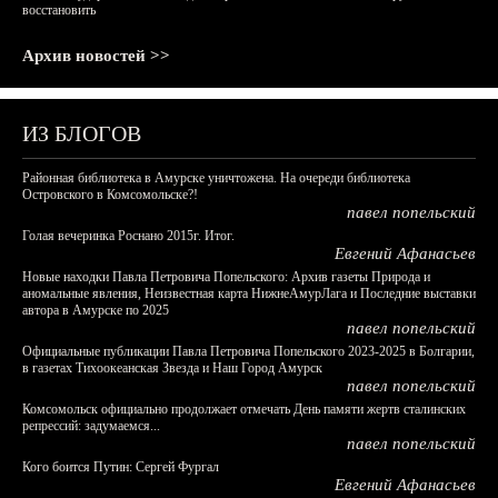
восстановить
Архив новостей >>
ИЗ БЛОГОВ
Районная библиотека в Амурске уничтожена. На очереди библиотека
Островского в Комсомольске?!
павел попельский
Голая вечеринка Роснано 2015г. Итог.
Евгений Афанасьев
Новые находки Павла Петровича Попельского: Архив газеты Природа и
аномальные явления, Неизвестная карта НижнеАмурЛага и Последние выставки
автора в Амурске по 2025
павел попельский
Официальные публикации Павла Петровича Попельского 2023-2025 в Болгарии,
в газетах Тихоокеанская Звезда и Наш Город Амурск
павел попельский
Комсомольск официально продолжает отмечать День памяти жертв сталинских
репрессий: задумаемся...
павел попельский
Кого боится Путин: Сергей Фургал
Евгений Афанасьев