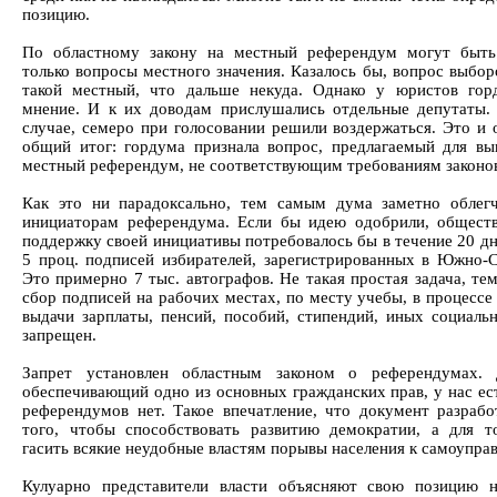
позицию.
По областному закону на местный референдум могут быть
только вопросы местного значения. Казалось бы, вопрос выбор
такой местный, что дальше некуда. Однако у юристов го
мнение. И к их доводам прислушались отдельные депутаты.
случае, семеро при голосовании решили воздержаться. Это и 
общий итог: гордума признала вопрос, предлагаемый для вы
местный референдум, не соответствующим требованиям законо
Как это ни парадоксально, тем самым дума заметно облег
инициаторам референдума. Если бы идею одобрили, общест
поддержку своей инициативы потребовалось бы в течение 20 дн
5 проц. подписей избирателей, зарегистрированных в Южно-С
Это примерно 7 тыс. автографов. Не такая простая задача, те
сбор подписей на рабочих местах, по месту учебы, в процессе
выдачи зарплаты, пенсий, пособий, стипендий, иных социаль
запрещен.
Запрет установлен областным законом о референдумах. Д
обеспечивающий одно из основных гражданских прав, у нас ест
референдумов нет. Такое впечатление, что документ разрабо
того, чтобы способствовать развитию демократии, а для т
гасить всякие неудобные властям порывы населения к самоупра
Кулуарно представители власти объясняют свою позицию 