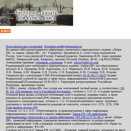
Пользовательское соглашение
,
Политика конфиденциальности
На данном сайте распространяется информация электронного периодического издания «Дебри-
ДВ» со знаком «Дебри-ДВ». 16+ Учредитель: Пронякин К.А. (член Союза журналистов
России, член Союза писателей России). Главный редактор: Харитонова И.Ю. Адрес редакции:
680032, Хабаровский край, Хабаровск, проспект 60-летия Октября, 88-46, т./ф.84212296081.
Электронная приемная:
Отправить сообщение
. E-mail:
editor@debri-dv.com
Редакционный совет электронного периодического издания «Дебри-ДВ» (на общественных
началах): К.А. Пронякин, И.Ю. Харитонова, А.Э. Мирмович, Ю.Н. Юрьев, Ю.В. Ковалев,
Л.Н. Левина, А.Ю. Жданов, Е.Н. Голубь, С.Н. Бурындин, Б.М. Сухинин, О.В. Егорова
Свидетельство о регистрации СМИ (Регистрационный номер)
ЭЛ № ФС77-45537
выдано
Федеральной службой по надзору в сфере связи, информационных технологий и массовых
коммуникаций (Роскомнадзор) 16.06.2011 г. Территория распространения: Российская
Федерация, зарубежные страны.
В 2006 г. проект «Дебри-ДВ» был создан как электронный частный архив, в соответствии с
ФЗ
№ 125 «Об архивном деле в Российской Федерации»
, согласно п. 2 ст. 13 «Создание архивов».
Основной фонд архива составляют публикации газет и журналов, изданные книги, а также
рукописи по дальневосточной (РФ) тематике. Доступ к архивным документам является
открытым в электронном виде, согласно п. 1 ст. 24 вышеобозначенного закона. Архивные
документы к частной собственности редакции не относятся, согласно ст.ст. 1275, 1276, 1306
Гражданского кодекса РФ
.
Согласно ч.2. п.3. ст.17 «Ответственность за правонарушения в сфере информации,
информационных технологий и защиты информации»
Закона РФ «Об информации,
информационных технологиях и о защите информации» (ФЗ-149 от 27.07.06 г.)
архив «Дебри-
ДВ», хранящий информацию, гражданско-правовую ответственность за распространение
информации не несет. Сайт и редакция основываются и работают на основании ст.8 «Право на
доступ к информации» ФЗ-149.
Согласно пп.3,4,6 ст.57 Закона РФ «О СМИ», «Редакция, главный редактор, журналист не несут