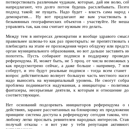
потворствовать различным чудакам, которые, дай им волю, сей
напредлагают, что долго потом будешь расхлебывать. Поэ
подход такой: не пущать. Надо будет - власть сама народ 
демократия… Ну вот предлагают же вам участвовать в 
безымянных географических объектов - участвуйте. Не меша
управлять так, как она считает нужным это делать.
Между тем в интересах демократии и вообще здравого смыс
правильнее шлюзы-то как раз приоткрыть: не препятствовать 
плебисцита на этапе ее прохождения через облдуму или предст
орган муниципального образования, но вот дальше заставить и
попотеть. Пусть собирают подписи в поддержку проведен
референдума. И, может быть, не 5 проц. от числа возможных у
как предусмотрено сейчас, а даже больше - например, 7 или
соберут, и это будут реальные подписи - тогда всем станет 
вопрос действительно волнует большую часть местного насел
надо выносить на муниципальный уровень. Не смогут собрат
проблема поднимается надуманная, а инициаторы - политик
фантазеры, несерьезные деятели, к которым и отношение д
соответствующее.
Нет оснований подозревать инициаторов референдума о 
действиях, заранее рассчитанных на блокировку их предложени
принципе система доступа к референдуму сегодня такова, что
любому легко прослыть ревнителем народных интересов. Став
получай отказы - и вот уже у тебя репутация активног