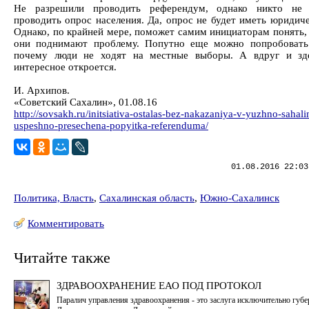
Не разрешили проводить референдум, однако никто не 
проводить опрос населения. Да, опрос не будет иметь юридиче
Однако, по крайней мере, поможет самим инициаторам понять,
они поднимают проблему. Попутно еще можно попробовать
почему люди не ходят на местные выборы. А вдруг и зде
интересное откроется.
И. Архипов.
«Советский Сахалин», 01.08.16
http://sovsakh.ru/initsiativa-ostalas-bez-nakazaniya-v-yuzhno-sahali
uspeshno-presechena-popyitka-referenduma/
01.08.2016 22:03
Политика, Власть
,
Сахалинская область
,
Южно-Сахалинск
Комментировать
Читайте также
ЗДРАВООХРАНЕНИЕ ЕАО ПОД ПРОТОКОЛ
Паралич управления здравоохранения - это заслуга исключительно губе