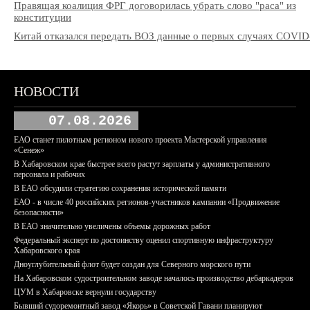
Правящая коалиция ФРГ договорилась убрать слово "раса" из
конституции
Китай отказался передать ВОЗ данные о первых случаях COVID
НОВОСТИ
07.08.2026
ЕАО станет пилотным регионом нового проекта Мастерской управления
«Сенеж»
В Хабаровском крае быстрее всего растут зарплаты у административного
персонала и рабочих
В ЕАО обсудили стратегию сохранения исторической памяти
ЕАО - в числе 40 российских регионов-участников кампании «Продвижение
безопасности»
В ЕАО значительно увеличены объемы дорожных работ
Федеральный эксперт по достоинству оценил спортивную инфраструктуру
Хабаровского края
Дноуглубительный флот будет создан для Северного морского пути
На Хабаровском судостроительном заводе началось производство дебаркадеров
ЦУМ в Хабаровске вернули государству
Бывший судоремонтный завод «Якорь» в Советской Гавани планируют