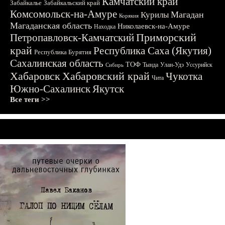
Камчатский край
Забайкалье
Забайкальский край
Комсомольск-на-Амуре
Магадан
Курилы
Корякия
Магаданская область
Николаевск-на-Амуре
Находка
Приморский
Петропавловск-Камчатский
край
Республика Саха (Якутия)
Республика Бурятия
Сахалинская область
ТОФ
Тында
Улан-Удэ
Уссурийск
Сибирь
Хабаровск
Хабаровский край
Чукотка
Чита
Южно-Сахалинск
Якутск
Все теги >>