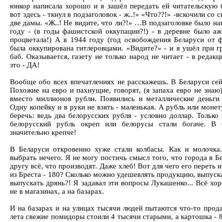
юнкор написала хорошо и я зашёл передать ей читательскую 
вот здесь - ткнул в подзаголовок - ж..!» «Что??!» -вскочили со 
две дамы. «Ж..! Не видите, что ли?!» …В подзаголовке было на
году - (в годы фашистской оккупации?!) - в деревне было аж 
процветала!) А в 1944 году (год освобождения Беларуси от 
была оккупирована гитлеровцами. «Видите?» - и я ушёл при 
баб. Оказывается, газету не только народ не читает - в редак
это - ДА!
Вообще обо всех впечатлениях не расскажешь. В Беларуси сей
Похожие на евро и пахнущие, говорят, (я запаха евро не знаю)
вместо миллионов рубли. Появились и металлические деньги 
Одну копейку и в руки не взять - маленькая. А рубль или монет
беречь: ведь два белорусских рубля - условно доллар. Только 
белорусский рубль окреп или белорусы стали богаче. В
значительно крепче!
В Беларуси откровенно хуже стали колбасы. Как и молочка.
выбрать нечего. Я не могу постичь смысл того, что города в Б
другу всё, что производят. Даже хлеб! Вот для чего его переть 
из Бреста - 180? Сколько можно удешевлять продукцию, выпуск
выпускать дрянь?! Я задавал эти вопросы Лукашенко... Всё хо
не в магазинах, а на базарах.
И на базарах и на улицах тысячи людей пытаются что-то прода
лета свежие помидоры стоили 4 тысячи старыми, а картошка - 8