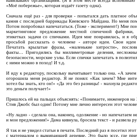
навязывают организациям. (Я в этом месте всегда вспоминаю
«Моё побережье», которая издаёт газету одна).
Сначала ещё раз - для проверки - попытался дать платное объ
камня с последней баррикады Киевского Майдана. Но меня по
Потом попробовал напечататься. (Тоже - эксперимент!) Мне по
маркетинговое предложение местной спичечной фабрики,
этикетках задачи со спичками. Идея мне понравилась, и я обр
просьбой рассказать о человеке - авторе идеи. Свои идеи
Печатать крылатые фразы, «маленькие хитрости», посло
факты… Пригодились бы миллиметровые деления, несложные
безопасности, морские узлы. Если спички запечатать в полиэтиле
с ними можно в поход! И т.д.
И иду к редактору, поскольку вычитывает только она. «А заче
огорошила меня редактор. Я не понял: «Как зачем? Мне инте
хотел бы знать, кто он!» «Да это без разницы! - махнула редакто
это деньги получает!»
Пришлось ей на пальцах объяснять: «Понимаете, инженеров на 
Стив Джобс был один! Потому мне лично интересен этот челове
«Ну ладно - сделала она, наконец, одолжение - но напечатаем н
и мои предложения!» Дама кивнула, бросила текст - и развела ру
Я так и не увидел статьи в печати. Последний раз я посетил этот
с материалом о вымирающей деревне. Это было эссе, где при