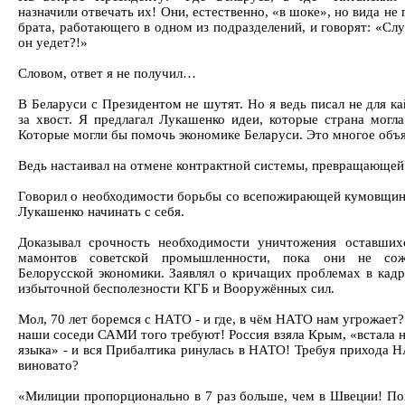
назначили отвечать их! Они, естественно, «в шоке», но вида н
брата, работающего в одном из подразделений, и говорят: «Сл
он уедет?!»
Словом, ответ я не получил…
В Беларуси с Президентом не шутят. Но я ведь писал не для к
за хвост. Я предлагал Лукашенко идеи, которые страна могла
Которые могли бы помочь экономике Беларуси. Это многое объя
Ведь настаивал на отмене контрактной системы, превращающей 
Говорил о необходимости борьбы со всепожирающей кумовщино
Лукашенко начинать с себя.
Доказывал срочность необходимости уничтожения оставших
мамонтов советской промышленности, пока они не со
Белорусской экономики. Заявлял о кричащих проблемах в кадр
избыточной бесполезности КГБ и Вооружённых сил.
Мол, 70 лет боремся с НАТО - и где, в чём НАТО нам угрожает
наши соседи САМИ того требуют! Россия взяла Крым, «встала н
языка» - и вся Прибалтика ринулась в НАТО! Требуя прихода
виновато?
«Милиции пропорционально в 7 раз больше, чем в Швеции! По