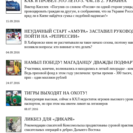
КАК Я ПРОВЁЛ ЭТО ЛЕТО-3. ЧАСТЬ 2. УКРАИНА
Виктор Киселев: «Погуляв со словом «Россия» по одной стороне улицы
провоцировать граждан на другую, в соображении, что на Украине Росси
вряд ли в Киеве найдётся сумка с подобной надписью!»
15.09.2016
НЕУДАЧНЫЙ СТАРТ «АМУРА» ЗАСТАВИЛ РУКОВО
ПОЙТИ НА «РЕПРЕССИИ»
В Хабаровске явно не рассчитывали на такое начало сезона, поэтому на
возникли вопросы: кто виноват и что делать?
04.09.2016
НАМЫЛ ПОБЕДУ! МАГАДАНЦУ ДВАЖДЫ ПОДФАР
Участники, конечно, волновались и находились в легкой лихорадке - ко
Ведь призовой фонд в этом году увеличили: третья премия - 300 тысяч, 
приз - один миллион рублей
24.07.2016
ТИГРЫ ВЫХОДЯТ НА ОХОТУ!
Конкуренция высокая, сейчас в КХЛ недостаток игроков высокого уров
паспортом, но при этом мы имеем лимит на легионеров
08.07.2016
ЛИКБЕЗ ДЛЯ «ДИКАРЯ»
Рекомендации спасателей Комсомольска продиктованы суровой практик
спасательных операций в дебрях Дальнего Востока