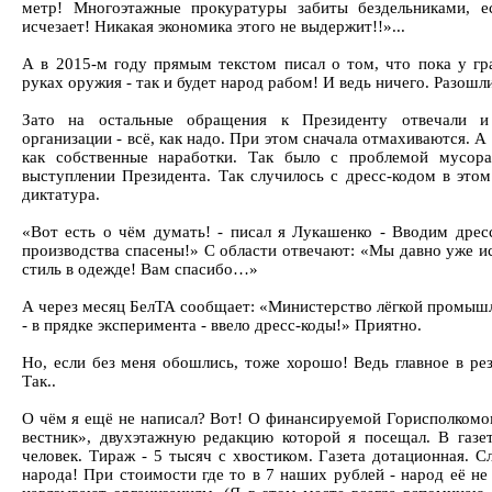
метр! Многоэтажные прокуратуры забиты бездельниками, е
исчезает! Никакая экономика этого не выдержит!!»...
А в 2015-м году прямым текстом писал о том, что пока у гр
руках оружия - так и будет народ рабом! И ведь ничего. Разошл
Зато на остальные обращения к Президенту отвечали и
организации - всё, как надо. При этом сначала отмахиваются. 
как собственные наработки. Так было с проблемой мусор
выступлении Президента. Так случилось с дресс-кодом в этом
диктатура.
«Вот есть о чём думать! - писал я Лукашенко - Вводим дрес
производства спасены!» С области отвечают: «Мы давно уже и
стиль в одежде! Вам спасибо…»
А через месяц БелТА сообщает: «Министерство лёгкой промыш
- в прядке эксперимента - ввело дресс-коды!» Приятно.
Но, если без меня обошлись, тоже хорошо! Ведь главное в рез
Так..
О чём я ещё не написал? Вот! О финансируемой Горисполкомо
вестник», двухэтажную редакцию которой я посещал. В газе
человек. Тираж - 5 тысяч с хвостиком. Газета дотационная. С
народа! При стоимости где то в 7 наших рублей - народ её не