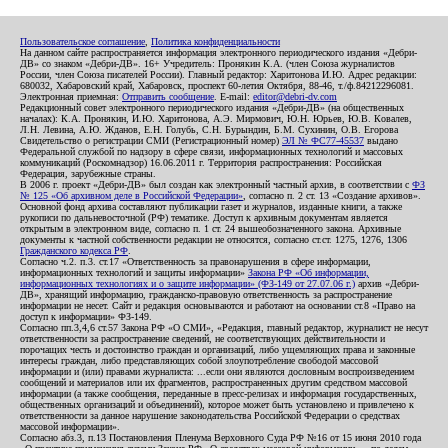
Пользовательское соглашение
,
Политика конфиденциальности
На данном сайте распространяется информация электронного периодического издания «Дебри-
ДВ» со знаком «Дебри-ДВ». 16+ Учредитель: Пронякин К.А. (член Союза журналистов
России, член Союза писателей России). Главный редактор: Харитонова И.Ю. Адрес редакции:
680032, Хабаровский край, Хабаровск, проспект 60-летия Октября, 88-46, т./ф.84212296081.
Электронная приемная:
Отправить сообщение
. E-mail:
editor@debri-dv.com
Редакционный совет электронного периодического издания «Дебри-ДВ» (на общественных
началах): К.А. Пронякин, И.Ю. Харитонова, А.Э. Мирмович, Ю.Н. Юрьев, Ю.В. Ковалев,
Л.Н. Левина, А.Ю. Жданов, Е.Н. Голубь, С.Н. Бурындин, Б.М. Сухинин, О.В. Егорова
Свидетельство о регистрации СМИ (Регистрационный номер)
ЭЛ № ФС77-45537
выдано
Федеральной службой по надзору в сфере связи, информационных технологий и массовых
коммуникаций (Роскомнадзор) 16.06.2011 г. Территория распространения: Российская
Федерация, зарубежные страны.
В 2006 г. проект «Дебри-ДВ» был создан как электронный частный архив, в соответствии с
ФЗ
№ 125 «Об архивном деле в Российской Федерации»
, согласно п. 2 ст. 13 «Создание архивов».
Основной фонд архива составляют публикации газет и журналов, изданные книги, а также
рукописи по дальневосточной (РФ) тематике. Доступ к архивным документам является
открытым в электронном виде, согласно п. 1 ст. 24 вышеобозначенного закона. Архивные
документы к частной собственности редакции не относятся, согласно ст.ст. 1275, 1276, 1306
Гражданского кодекса РФ
.
Согласно ч.2. п.3. ст.17 «Ответственность за правонарушения в сфере информации,
информационных технологий и защиты информации»
Закона РФ «Об информации,
информационных технологиях и о защите информации» (ФЗ-149 от 27.07.06 г.)
архив «Дебри-
ДВ», хранящий информацию, гражданско-правовую ответственность за распространение
информации не несет. Сайт и редакция основываются и работают на основании ст.8 «Право на
доступ к информации» ФЗ-149.
Согласно пп.3,4,6 ст.57 Закона РФ «О СМИ», «Редакция, главный редактор, журналист не несут
ответственности за распространение сведений, не соответствующих действительности и
порочащих честь и достоинство граждан и организаций, либо ущемляющих права и законные
интересы граждан, либо представляющих собой злоупотребление свободой массовой
информации и (или) правами журналиста: ...если они являются дословным воспроизведением
сообщений и материалов или их фрагментов, распространенных другим средством массовой
информации (а также сообщения, переданные в пресс-релизах и информация государственных,
общественных организаций и объединений), которое может быть установлено и привлечено к
ответственности за данное нарушение законодательства Российской Федерации о средствах
массовой информации».
Согласно абз.3, п.13 Постановления Пленума Верховного Суда РФ №16 от 15 июня 2010 года