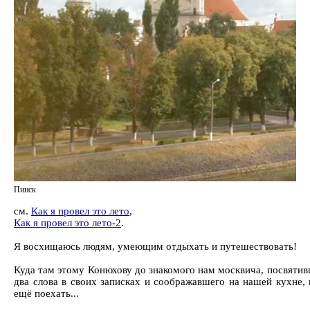
Пинск
см.
Как я провел это лето
,
Как я провел это лето-2
.
Я восхищаюсь людям, умеющим отдыхать и путешествовать!
Куда там этому Конюхову до знакомого нам москвича, посвяти
два слова в своих записках и соображавшего на нашей кухне, 
ещё поехать...