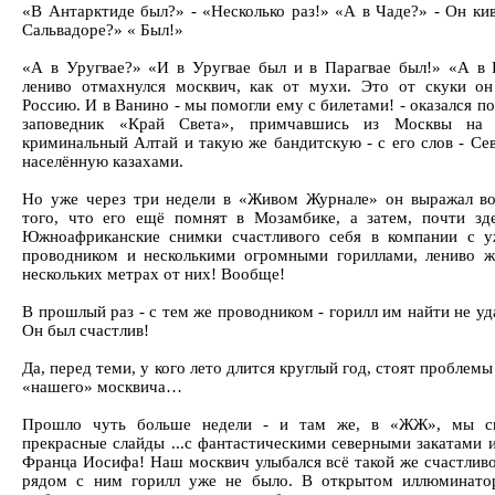
«В Антарктиде был?» - «Несколько раз!» «А в Чаде?» - Он кив
Сальвадоре?» « Был!»
«А в Уругвае?» «И в Уругвае был и в Парагвае был!» «А в 
лениво отмахнулся москвич, как от мухи. Это от скуки он
Россию. И в Ванино - мы помогли ему с билетами! - оказался по
заповедник «Край Света», примчавшись из Москвы на
криминальный Алтай и такую же бандитскую - с его слов - С
населённую казахами.
Но уже через три недели в «Живом Журнале» он выражал во
того, что его ещё помнят в Мозамбике, а затем, почти зде
Южноафриканские снимки счастливого себя в компании с 
проводником и несколькими огромными гориллами, лениво 
нескольких метрах от них! Вообще!
В прошлый раз - с тем же проводником - горилл им найти не у
Он был счастлив!
Да, перед теми, у кого лето длится круглый год, стоят проблемы
«нашего» москвича…
Прошло чуть больше недели - и там же, в «ЖЖ», мы сн
прекрасные слайды ...с фантастическими северными закатами 
Франца Иосифа! Наш москвич улыбался всё такой же счастливо
рядом с ним горилл уже не было. В открытом иллюминато