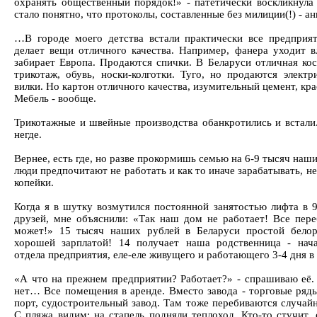
охранять общественный порядок!» - патетически воскликнула
стало понятно, что протоколы, составленные без милиции(!) - а
…В городе моего детства встали практически все предприят
делает вещи отличного качества. Например, фанера уходит в
забирает Европа. Продаются спички. В Беларуси отличная кос
трикотаж, обувь, носки-колготки. Туго, но продаются электр
вилки. Но картон отличного качества, изумительный цемент, крас
Мебель - вообще.
Трикотажные и швейные производства обанкротились и встали
негде.
Вернее, есть где, но разве прокормишь семью на 6-9 тысяч на
люди предпочитают не работать и как то иначе зарабатывать, н
копейки.
Когда я в шутку возмутился постоянной занятостью лифта в 
друзей, мне объяснили: «Так наш дом не работает! Все пере
может!» 15 тысяч наших рублей в Беларуси простой белор
хорошей зарплатой! 14 получает наша родственница - нача
отдела предприятия, еле-еле живущего и работающего 3-4 дня в
«А что на прежнем предприятии? Работает?» - спрашиваю её. 
нет… Все помещения в аренде. Вместо завода - торговые ря
порт, судостроительный завод. Там тоже перебиваются случай
С пляжа видим: на стапель подняли теплоход. Кто-то стучит, 