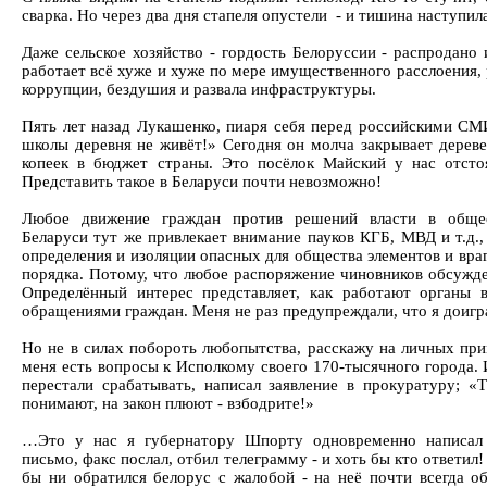
сварка. Но через два дня стапеля опустели - и тишина наступила
Даже сельское хозяйство - гордость Белоруссии - распродано
работает всё хуже и хуже по мере имущественного расслоения,
коррупции, бездушия и развала инфраструктуры.
Пять лет назад Лукашенко, пиаря себя перед российскими СМИ
школы деревня не живёт!» Сегодня он молча закрывает дерев
копеек в бюджет страны. Это посёлок Майский у нас отстоя
Представить такое в Беларуси почти невозможно!
Любое движение граждан против решений власти в общес
Беларуси тут же привлекает внимание пауков КГБ, МВД и т.д.
определения и изоляции опасных для общества элементов и вра
порядка. Потому, что любое распоряжение чиновников обсужд
Определённый интерес представляет, как работают органы в
обращениями граждан. Меня не раз предупреждали, что я дои
Но не в силах побороть любопытства, расскажу на личных пр
меня есть вопросы к Исполкому своего 170-тысячного города. 
перестали срабатывать, написал заявление в прокуратуру; «Т
понимают, на закон плюют - взбодрите!»
…Это у нас я губернатору Шпорту одновременно написал 
письмо, факс послал, отбил телеграмму - и хоть бы кто ответил!
бы ни обратился белорус с жалобой - на неё почти всегда об