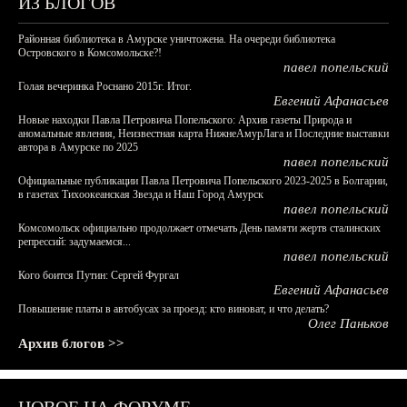
ИЗ БЛОГОВ
Районная библиотека в Амурске уничтожена. На очереди библиотека
Островского в Комсомольске?!
павел попельский
Голая вечеринка Роснано 2015г. Итог.
Евгений Афанасьев
Новые находки Павла Петровича Попельского: Архив газеты Природа и
аномальные явления, Неизвестная карта НижнеАмурЛага и Последние выставки
автора в Амурске по 2025
павел попельский
Официальные публикации Павла Петровича Попельского 2023-2025 в Болгарии,
в газетах Тихоокеанская Звезда и Наш Город Амурск
павел попельский
Комсомольск официально продолжает отмечать День памяти жертв сталинских
репрессий: задумаемся...
павел попельский
Кого боится Путин: Сергей Фургал
Евгений Афанасьев
Повышение платы в автобусах за проезд: кто виноват, и что делать?
Олег Паньков
Архив блогов >>