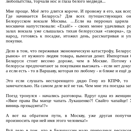
любопытства, торчали нос и глаза белого медведя...
Мне проще. Моё лето длится короче. И провожу я его, как всег
Где начинается Беларусь? Для всех путешествующих он
Белорусском вокзале Москвы. …Если на перронах царила 
москвичи напутствовали: «Ехай!» - своих менее удачливых ро
залах вокзала уже слышалась тихая белорусская «гаворка», г
народ, готовясь к посадке, итожил день, рассматривая и у
покупки.
Дело в том, что переживая экономическую катастрофу, Белару
рынок» от нужного людям товара, вымогая денег. Импортная 
Беларуси стоит весомо дороже, чем в Москве. Потому 
белорусы предпочитают за покупками выезжать - если нет доку
а если есть - то в Варшаву, которая по любому - и ближе и ещё 
Это если слушать нестареющего дядю Гену из КПРФ, то 
замечательно. На самом деле всё не так. Чем мне эта поездка з
Поезд тронулся - начались разговоры. Вдруг одна из женщин
«Якое права Вы маеце чапать Лукашенко?! Свайго чапайце! 
виниць прэзыдэнта!?»
А вот на обратном пути, в Москву, уже другая попутчи
произносить при ней имя этого человека!»
Всё дело в том, что в Белоруссии мало природных ресурсов