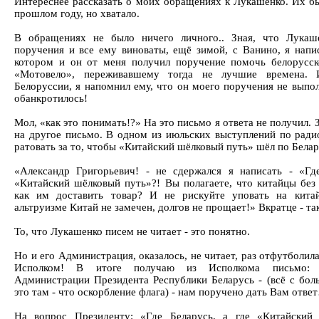
Интереснее рассказать о моих обращениях к Лукашенко. Их б
прошлом году, но хватало.
В обращениях не было ничего личного.. Зная, что Лукаш
поручения и все ему виноваты, ещё зимой, с Ванино, я напи
котором и он от меня получил поручение помочь белорусс
«Мотовело», переживавшему тогда не лучшие времена. 
Белоруссии, я напомнил ему, что он моего поручения не выпо
обанкротилось!
Мол, «как это понимать!?» На это письмо я ответа не получил. 
на другое письмо. В одном из июльских выступлений по ради
ратовать за то, чтобы «Китайский шёлковый путь» шёл по Белару
«Александр Григорьевич! - не сдержался я написать - «Где
«Китайский шёлковый путь»?! Вы полагаете, что китайцы без 
как им доставить товар? И не рискуйте уповать на кита
альтруизме Китай не замечен, долгов не прощает!» Вкратце - та
То, что Лукашенко писем не читает - это понятно.
Но и его Администрация, оказалось, не читает, раз отфутболил
Исполком! В итоге получаю из Исполкома письмо:
Администрации Президента Республики Беларусь - (всё с бол
это там - что оскорбление флага) - нам поручено дать Вам отв
На вопрос Президенту: «Где Беларусь, а где «Китайский