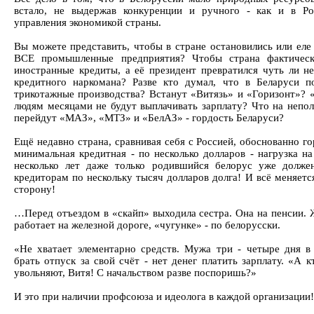
встало, не выдержав конкуренции и ручного - как и в Ро
управления экономикой страны.
Вы можете представить, чтобы в стране остановились или еле
ВСЕ промышленные предприятия? Чтобы страна фактическ
иностранные кредиты, а её президент превратился чуть ли н
кредитного наркомана? Разве кто думал, что в Беларуси 
трикотажные производства? Встанут «Витязь» и «Горизонт»?
людям месяцами не будут выплачивать зарплату? Что на непо
перейдут «МАЗ», «МТЗ» и «БелАЗ» - гордость Беларуси?
Ещё недавно страна, сравнивая себя с Россией, обоснованно го
минимальная кредитная - по несколько долларов - нагрузка на
несколько лет даже только родившийся белорус уже долж
кредиторам по нескольку тысяч долларов долга! И всё меняетс
сторону!
…Перед отъездом в «скайп» выходила сестра. Она на пенсии
работает на железной дороге, «чугунке» - по белорусски.
«Не хватает элементарно средств. Мужа три - четыре дня в
брать отпуск за свой счёт - нет денег платить зарплату. «А к
увольняют, Витя! С начальством разве поспоришь?»
И это при наличии профсоюза и идеолога в каждой организации!