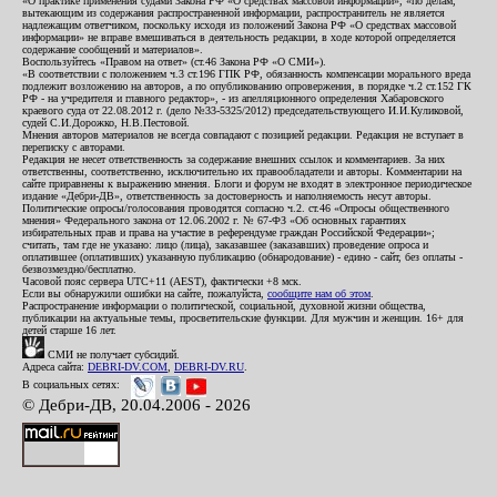
«О практике применения судами Закона РФ «О средствах массовой информации», «по делам,
вытекающим из содержания распространенной информации, распространитель не является
надлежащим ответчиком, поскольку исходя из положений Закона РФ «О средствах массовой
информации» не вправе вмешиваться в деятельность редакции, в ходе которой определяется
содержание сообщений и материалов».
Воспользуйтесь «Правом на ответ» (ст.46 Закона РФ «О СМИ»).
«В соответствии с положением ч.3 ст.196 ГПК РФ, обязанность компенсации морального вреда
подлежит возложению на авторов, а по опубликованию опровержения, в порядке ч.2 ст.152 ГК
РФ - на учредителя и главного редактор», - из апелляционного определения Хабаровского
краевого суда от 22.08.2012 г. (дело №33-5325/2012) председательствующего И.И.Куликовой,
судей С.И.Дорожко, Н.В.Пестовой.
Мнения авторов материалов не всегда совпадают с позицией редакции. Редакция не вступает в
переписку с авторами.
Редакция не несет ответственность за содержание внешних ссылок и комментариев. За них
ответственны, соответственно, исключительно их правообладатели и авторы. Комментарии на
сайте приравнены к выражению мнения. Блоги и форум не входят в электронное периодическое
издание «Дебри-ДВ», ответственность за достоверность и наполняемость несут авторы.
Политические опросы/голосования проводятся согласно ч.2. ст.46 «Опросы общественного
мнения» Федерального закона от 12.06.2002 г. № 67-ФЗ «Об основных гарантиях
избирательных прав и права на участие в референдуме граждан Российской Федерации»;
считать, там где не указано: лицо (лица), заказавшее (заказавших) проведение опроса и
оплатившее (оплативших) указанную публикацию (обнародование) - едино - сайт, без оплаты -
безвозмездно/бесплатно.
Часовой пояс сервера UTC+11 (AEST), фактически +8 мск.
Если вы обнаружили ошибки на сайте, пожалуйста,
сообщите нам об этом
.
Распространение информации о политической, социальной, духовной жизни общества,
публикации на актуальные темы, просветительские функции. Для мужчин и женщин. 16+ для
детей старше 16 лет.
СМИ не получает субсидий.
Адреса сайта:
DEBRI-DV.COM
,
DEBRI-DV.RU
.
В социальных сетях:
© Дебри-ДВ, 20.04.2006 - 2026