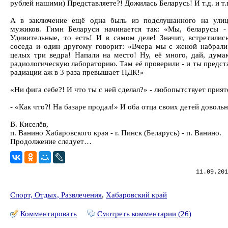
рублей нашими) Представляете?! Дожилась Беларусь! И т.д. и т.
А в заключение ещё одна быль из подслушанного на улиц
мужиков. Гимн Беларуси начинается так: «Мы, беларусы -
Удивительные, то есть! И в самом деле! Значит, встретилис
соседа и один другому говорит: «Вчера мы с женой набрали
целых три ведра! Напали на место! Ну, её много, дай, дума
радиологическую лабораторию. Там её проверили - и ты предст
радиации аж в 3 раза превышает ПДК!»
«Ни фига себе?! И что ты с ней сделал?» - любопытствует прият
- «Как что?! На базаре продал!» И оба отца своих детей довольн
В. Киселёв,
п. Ванино Хабаровского края - г. Пинск (Беларусь) - п. Ванино.
Продолжение следует…
11.09.201
Спорт, Отдых, Развлечения
,
Хабаровский край
Комментировать
Смотреть комментарии (26)