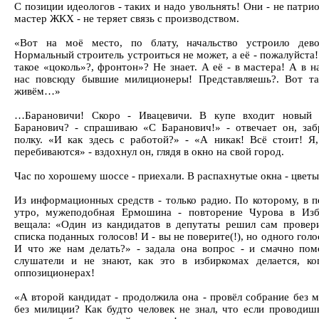
С позиции идеологов - таких и надо увольнять! Они - не патр
мастер ЖКХ - не теряет связь с производством.
«Вот на моё место, по блату, начальство устроило дево
Нормальный строитель устроиться не может, а её - пожалуйста
такое «цоколь»?, фронтон»? Не знает. А её - в мастера! А в 
нас повсюду бывшие милиционеры! Представляешь?. Вот т
живём…»
…Барановичи! Скоро - Ивацевичи. В купе входит новый 
Баранович? - спрашиваю «С Баранович!» - отвечает он, заб
полку. «И как здесь с работой?» - «А никак! Всё стоит! Я,
перебиваются» - вздохнул он, глядя в окно на свой город.
Час по хорошему шоссе - приехали. В распахнутые окна - цветы
Из информационных средств - только радио. По которому, в п
утро, мужеподобная Ермошина - повторение Чурова в Изб
вещала: «Один из кандидатов в депутаты решил сам провери
списка поданных голосов! И - вы не поверите(!), но одного голо
И что же нам делать?» - задала она вопрос - и смачно пом
слушатели и не знают, как это в избиркомах делается, ко
оппозиционерах!
«А второй кандидат - продолжила она - провёл собрание без 
без милиции? Как будто человек не знал, что если проводиш