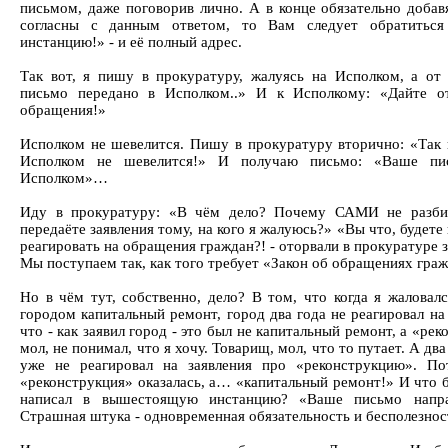
письмом, даже поговорив лично. А в конце обязательно добав
согласны с данным ответом, то Вам следует обратитьс
инстанцию!» - и её полный адрес.
Так вот, я пишу в прокуратуру, жалуясь на Исполком, а от
письмо передано в Исполком..» И к Исполкому: «Дайте о
обращения!»
Исполком не шевелится. Пишу в прокуратуру вторично: «Так
Исполком не шевелится!» И получаю письмо: «Ваше пи
Исполком»…
Иду в прокуратуру: «В чём дело? Почему САМИ не разби
передаёте заявления тому, на кого я жалуюсь?» «Вы что, будете 
реагировать на обращения граждан?! - оторвали в прокуратуре з
Мы поступаем так, как того требует «Закон об обращениях граж
Но в чём тут, собственно, дело? В том, что когда я жаловал
городом капитальный ремонт, город два года не реагировал на
что - как заявил город - это был не капитальный ремонт, а «рек
мол, не понимал, что я хочу. Товарищ, мол, что то путает. А два
уже не реагировал на заявления про «реконструкцию». По
«реконструкция» оказалась, а… «капитальный ремонт!» И что б
написал в вышестоящую инстанцию? «Ваше письмо напра
Страшная штука - одновременная обязательность и бесполезно