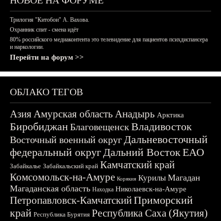
НОВОЕ НА ФОРУМЕ
Трилогия "Китобои" А. Вахова.
Охранник спит - смена идёт
80% российского медиаконтента это телевидение для пациентов психдиспансера
и наркологии.
Перейти на форум >>
ОБЛАКО ТЕГОВ
Азия
Амурская область
Анадырь
Арктика
Биробиджан
Владивосток
Благовещенск
Дальневосточный
Восточный военный округ
федеральный округ
Дальний Восток
ЕАО
Камчатский край
Забайкалье
Забайкальский край
Комсомольск-на-Амуре
Магадан
Курилы
Корякия
Магаданская область
Николаевск-на-Амуре
Находка
Приморский
Петропавловск-Камчатский
край
Республика Саха (Якутия)
Республика Бурятия