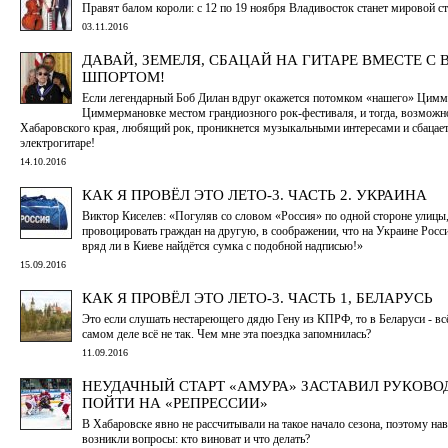
Правят балом короли: с 12 по 19 ноября Владивосток станет мировой с
03.11.2016
ДАВАЙ, ЗЕМЕЛЯ, СБАЦАЙ НА ГИТАРЕ ВМЕСТЕ С
ШПОРТОМ!
Если легендарный Боб Дилан вдруг окажется потомком «нашего» Цимме
Циммермановке местом грандиозного рок-фестиваля, и тогда, возможно
Хабаровского края, любящий рок, проникнется музыкальными интересами и сбацает
электрогитаре!
14.10.2016
КАК Я ПРОВЁЛ ЭТО ЛЕТО-3. ЧАСТЬ 2. УКРАИНА
Виктор Киселев: «Погуляв со словом «Россия» по одной стороне улицы
провоцировать граждан на другую, в соображении, что на Украине Росси
вряд ли в Киеве найдётся сумка с подобной надписью!»
15.09.2016
КАК Я ПРОВЁЛ ЭТО ЛЕТО-3. ЧАСТЬ 1, БЕЛАРУСЬ
Это если слушать нестареющего дядю Гену из КПРФ, то в Беларуси - вс
самом деле всё не так. Чем мне эта поездка запомнилась?
11.09.2016
НЕУДАЧНЫЙ СТАРТ «АМУРА» ЗАСТАВИЛ РУКОВО
ПОЙТИ НА «РЕПРЕССИИ»
В Хабаровске явно не рассчитывали на такое начало сезона, поэтому на
возникли вопросы: кто виноват и что делать?