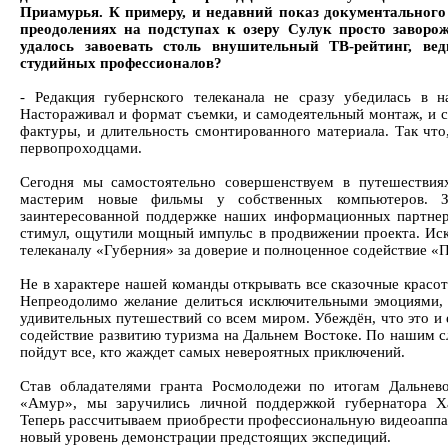
Приамурья. К примеру, и недавний показ документальног
преодолениях на подступах к озеру Сулук просто заворо
удалось завоевать столь внушительный ТВ-рейтинг, вед
студийных профессионалов?
- Редакция губернского телеканала не сразу убедилась в н
Настораживал и формат съемки, и самодеятельный монтаж, и 
фактуры, и длительность смонтированного материала. Так что
первопроходцами.
Сегодня мы самостоятельно совершенствуем в путешествия
мастерим новые фильмы у собственных компьютеров. З
заинтересованной поддержке наших информационных партнер
стимул, ощутили мощный импульс в продвижении проекта. Ис
телеканалу «Губерния» за доверие и полноценное содействие «П
Не в характере нашей команды открывать все сказочные красот
Непреодолимо желание делиться исключительными эмоциями, 
удивительных путешествий со всем миром. Убеждён, что это и 
содействие развитию туризма на Дальнем Востоке. По нашим с
пойдут все, кто жаждет самых невероятных приключений.
Став обладателями гранта Росмолодежи по итогам Дальнев
«Амур», мы заручились личной поддержкой губернатора Ха
Теперь рассчитываем приобрести профессиональную видеоаппа
новый уровень демонстрации предстоящих экспедиций.