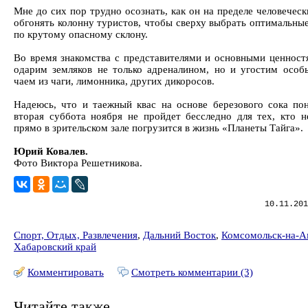
Мне до сих пор трудно осознать, как он на пределе человечес
обгонять колонну туристов, чтобы сверху выбрать оптимальны
по крутому опасному склону.
Во время знакомства с представителями и основными ценност
одарим земляков не только адреналином, но и угостим особ
чаем из чаги, лимонника, других дикоросов.
Надеюсь, что и таежный квас на основе березового сока пон
вторая суббота ноября не пройдет бесследно для тех, кто н
прямо в зрительском зале погрузится в жизнь «Планеты Тайга».
Юрий Ковалев.
Фото Виктора Решетникова.
10.11.201
Спорт, Отдых, Развлечения
,
Дальний Восток
,
Комсомольск-на-А
Хабаровский край
Комментировать
Смотреть комментарии (3)
Читайте также