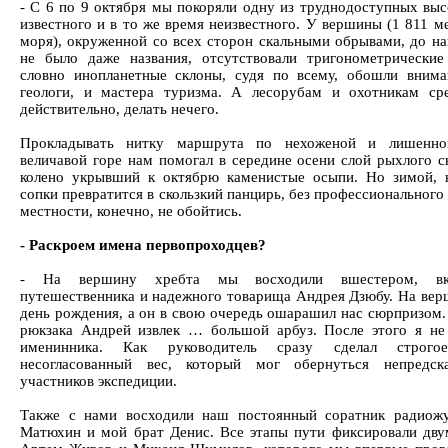
- С 6 по 9 октября мы покоряли одну из труднодоступных выс
известного и в то же время неизвестного. У вершины (1 811 м
моря), окруженной со всех сторон скальными обрывами, до н
не было даже названия, отсутствовали тригонометрические
словно инопланетные склоны, судя по всему, обошли внима
геологи, и мастера туризма. А лесорубам и охотникам сре
действительно, делать нечего.
Прокладывать нитку маршрута по нехоженой и лишенной
величавой горе нам помогал в середине осени слой рыхлого с
колено укрывший к октябрю каменистые осыпи. Но зимой, к
сопки превратится в скользкий панцирь, без профессионального
местности, конечно, не обойтись.
- Раскроем имена первопроходцев?
- На вершину хребта мы восходили вшестером, вк
путешественника и надежного товарища Андрея Дзюбу. На вер
день рождения, а он в свою очередь ошарашил нас сюрпризом. 
рюкзака Андрей извлек … большой арбуз. После этого я не 
именинника. Как руководитель сразу сделал строго
несогласованный вес, который мог обернуться непредск
участников экспедиции.
Также с нами восходили наш постоянный соратник радиож
Матюхин и мой брат Денис. Все этапы пути фиксировали дву