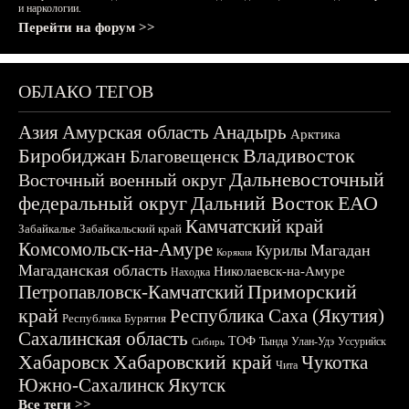
и наркологии.
Перейти на форум >>
ОБЛАКО ТЕГОВ
Азия
Амурская область
Анадырь
Арктика
Биробиджан
Владивосток
Благовещенск
Дальневосточный
Восточный военный округ
федеральный округ
Дальний Восток
ЕАО
Камчатский край
Забайкалье
Забайкальский край
Комсомольск-на-Амуре
Магадан
Курилы
Корякия
Магаданская область
Николаевск-на-Амуре
Находка
Приморский
Петропавловск-Камчатский
край
Республика Саха (Якутия)
Республика Бурятия
Сахалинская область
ТОФ
Тында
Улан-Удэ
Уссурийск
Сибирь
Хабаровск
Хабаровский край
Чукотка
Чита
Южно-Сахалинск
Якутск
Все теги >>