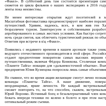
«Факел». В субботний день там состоится презентация са
сюжетов из цикла фильмов о наших экспедициях в 2016 году
ленты пока неизвестны.
Не менее интересные открытия ждут посетителей в хо
Масштабная фотовыставка продемонстрирует наиболее порази
путешествий. Удивим, надеюсь, всех, в ком жив ген Ха
безразличен туризм. Заинтересуем и собственными разработ
апробированного в самых жестких условиях. Как быстро согрет
ночь среди снегов, как облегчить туристический рюкзак по объ
Ответим при встрече в к\ц «Факел».
Появились с недавнего времени в нашем арсенале также уник
ведущего отечественного производителя в этой сфере. Россий
отдают предпочтение покорители самых высоких вершин 
путешественники, включая Фёдора Конюхова. Столичная комп
«Планете Тайга» новации для «дальневосточной обкатки». Вза
предприятия Юлия Кузнецова попросила лишь самые объективн
Но главное, что во время акции желающие смогут лично познак
команды «Планеты Тайга». А наше движение, поверьт
неординарные, яркие личности. Не каждый экстремальны
сможет повторить то, на что способен, скажем, экстремаль
Юрий Воронко. Истинный боец и безальтернативный член ком
бежать впереди техники по колено в болото и при этом наст
оптимальный режим съемки.