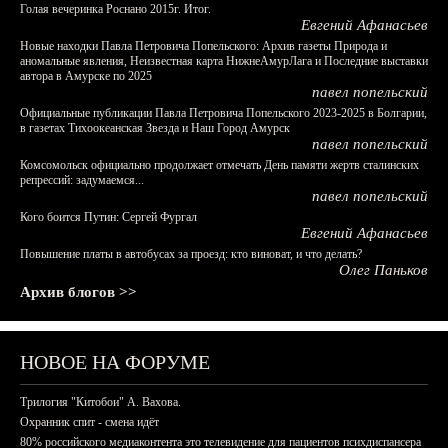
Голая вечеринка Роснано 2015г. Итог.
Евгений Афанасьев
Новые находки Павла Петровича Попельского: Архив газеты Природа и
аномальные явления, Неизвестная карта НижнеАмурЛага и Последние выставки
автора в Амурске по 2025
павел попельский
Официальные публикации Павла Петровича Попельского 2023-2025 в Болгарии,
в газетах Тихоокеанская Звезда и Наш Город Амурск
павел попельский
Комсомольск официально продолжает отмечать День памяти жертв сталинских
репрессий: задумаемся...
павел попельский
Кого боится Путин: Сергей Фургал
Евгений Афанасьев
Повышение платы в автобусах за проезд: кто виноват, и что делать?
Олег Паньков
Архив блогов >>
НОВОЕ НА ФОРУМЕ
Трилогия "Китобои" А. Вахова.
Охранник спит - смена идёт
80% российского медиаконтента это телевидение для пациентов психдиспансера