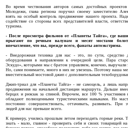
Во время чествования авторов самых достойных проекто
Молодежи, глава региона поручил своему заместителю Але
взять на особый контроль продвижение нашего проекта. Над
содействие со стороны всех представителей власти, ответств
туризма.
- После просмотра фильмов от «Планеты Тайга», где ва
прыгают по речным валунам и месят мостами болото
впечатление, что вы, прежде всего, фанаты автоэкстрима.
- Внедорожная техника для нас - это, по сути, средство 
оборудования в направлении к очередной цели. Пара стар
Эскудо», которыми мы с братом управляем, конечно, выручали 
Но, сами понимаете, много в них не увезешь. Поэтому наша ме
вместительный мостовой джип с дополнительным техоборудова
Джип-триал для «Планеты Тайга» - не самоцель, а лишь нап
продвижения на начальной дистанции маршрута. Дальше вмес
берцах и рюкзак за спиной. Впрочем, все 100 % участников
обладают полноценными туристическими навыками. Но маст
постоянно совершенствовать, оттачивать, развивать. При э
людей для нас превыше всего.
К примеру, учились прошлым летом переходить горные реки. Т
знать - мало, главное - проверить себя и своих товарищей на