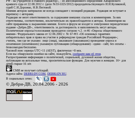
РФ - на учредителя и главного редактор», - из апелляционного определения Хабаровского
краевого суда от 22.08.2012 г. (дело №33-5325/2012) председательствующего И.И.Куликовой,
судей С.И.Дорожко, Н.В.Пестовой.
Мнения авторов материалов не всегда совпадают с позицией редакции. Редакция не вступает в
переписку с авторами.
Редакция не несет ответственность за содержание внешних ссылок и комментариев. За них
ответственны, соответственно, исключительно их правообладатели и авторы. Комментарии на
сайте приравнены к выражению мнения. Блоги и форум не входят в электронное периодическое
издание «Дебри-ДВ», ответственность за достоверность и наполняемость несут авторы.
Политические опросы/голосования проводятся согласно ч.2. ст.46 «Опросы общественного
мнения» Федерального закона от 12.06.2002 г. № 67-ФЗ «Об основных гарантиях
избирательных прав и права на участие в референдуме граждан Российской Федерации»;
считать, там где не указано: лицо (лица), заказавшее (заказавших) проведение опроса и
оплатившее (оплативших) указанную публикацию (обнародование) - едино - сайт, без оплаты -
безвозмездно/бесплатно.
Часовой пояс сервера UTC+11 (AEST), фактически +8 мск.
Если вы обнаружили ошибки на сайте, пожалуйста,
сообщите нам об этом
.
Распространение информации о политической, социальной, духовной жизни общества,
публикации на актуальные темы, просветительские функции. Для мужчин и женщин. 16+ для
детей старше 16 лет.
СМИ не получает субсидий.
Адреса сайта:
DEBRI-DV.COM
,
DEBRI-DV.RU
.
В социальных сетях:
© Дебри-ДВ, 20.04.2006 - 2026