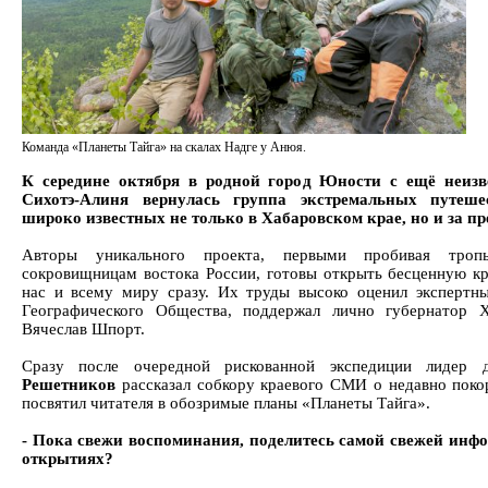
Команда «Планеты Тайга» на скалах Надге у Анюя.
К середине октября в родной город Юности с ещё неиз
Сихотэ-Алиня вернулась группа экстремальных путеше
широко известных не только в Хабаровском крае, но и за пр
Авторы уникального проекта, первыми пробивая тро
сокровищницам востока России, готовы открыть бесценную к
нас и всему миру сразу. Их труды высоко оценил экспертны
Географического Общества, поддержал лично губернатор Х
Вячеслав Шпорт.
Сразу после очередной рискованной экспедиции лидер
Решетников
рассказал собкору краевого СМИ о недавно пок
посвятил читателя в обозримые планы «Планеты Тайга».
- Пока свежи воспоминания, поделитесь самой свежей инф
открытиях?