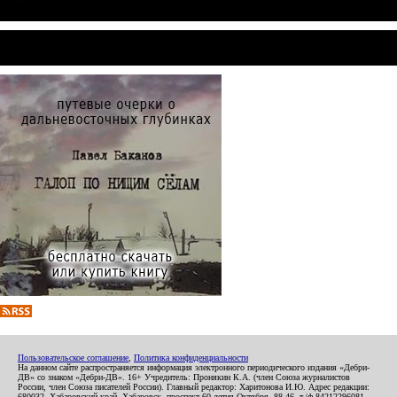
Пользовательское соглашение
,
Политика конфиденциальности
На данном сайте распространяется информация электронного периодического издания «Дебри-
ДВ» со знаком «Дебри-ДВ». 16+ Учредитель: Пронякин К.А. (член Союза журналистов
России, член Союза писателей России). Главный редактор: Харитонова И.Ю. Адрес редакции:
680032, Хабаровский край, Хабаровск, проспект 60-летия Октября, 88-46, т./ф.84212296081.