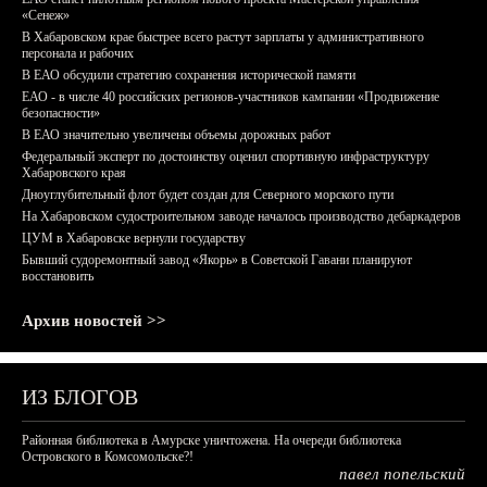
«Сенеж»
В Хабаровском крае быстрее всего растут зарплаты у административного
персонала и рабочих
В ЕАО обсудили стратегию сохранения исторической памяти
ЕАО - в числе 40 российских регионов-участников кампании «Продвижение
безопасности»
В ЕАО значительно увеличены объемы дорожных работ
Федеральный эксперт по достоинству оценил спортивную инфраструктуру
Хабаровского края
Дноуглубительный флот будет создан для Северного морского пути
На Хабаровском судостроительном заводе началось производство дебаркадеров
ЦУМ в Хабаровске вернули государству
Бывший судоремонтный завод «Якорь» в Советской Гавани планируют
восстановить
Архив новостей >>
ИЗ БЛОГОВ
Районная библиотека в Амурске уничтожена. На очереди библиотека
Островского в Комсомольске?!
павел попельский