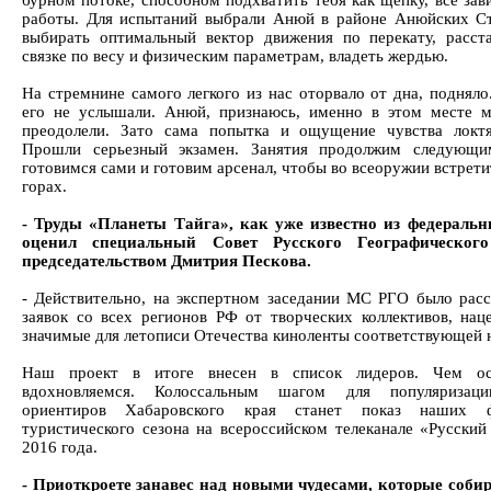
бурном потоке, способном подхватить тебя как щепку, все зав
работы. Для испытаний выбрали Анюй в районе Анюйских Ст
выбирать оптимальный вектор движения по перекату, расста
связке по весу и физическим параметрам, владеть жердью.
На стремнине самого легкого из нас оторвало от дна, поднял
его не услышали. Анюй, признаюсь, именно в этом месте м
преодолели. Зато сама попытка и ощущение чувства локтя
Прошли серьезный экзамен. Занятия продолжим следующи
готовимся сами и готовим арсенал, чтобы во всеоружии встретит
горах.
- Труды «Планеты Тайга», как уже известно из федерал
оценил специальный Совет Русского Географическог
председательством Дмитрия Пескова.
- Действительно, на экспертном заседании МС РГО было рас
заявок со всех регионов РФ от творческих коллективов, нац
значимые для летописи Отечества киноленты соответствующей 
Наш проект в итоге внесен в список лидеров. Чем о
вдохновляемся. Колоссальным шагом для популяризаци
ориентиров Хабаровского края станет показ наших ф
туристического сезона на всероссийском телеканале «Русский
2016 года.
- Приоткроете занавес над новыми чудесами, которые собир