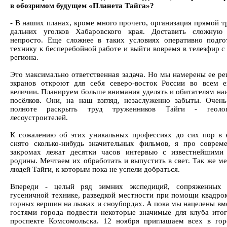
в обозримом будущем «Планета Тайга»?
- В наших планах, кроме много прочего, организация прямой т
дальних уголков Хабаровского края. Доставить сложную
непросто. Еще сложнее в таких условиях оперативно подго
технику к бесперебойной работе и выйти вовремя в телеэфир с
региона.
Это максимально ответственная задача. Но мы намерены ее ре
экранов откроют для себя северо-восток России во всем 
величии. Планируем больше внимания уделять и обитателям на
посёлков. Они, на наш взгляд, незаслуженно забыты. Очень
полноте раскрыть труд труженников Тайги - геолого
лесоустроителей.
К сожалению об этих уникальных профессиях до сих пор в 
снято сколько-нибудь значительных фильмов, я про соврем
закромах лежат десятки часов интервью с известнейшими
родины. Мечтаем их обработать и выпустить в свет. Так же ме
людей Тайги, к которым пока не успели добраться.
Впереди - целый ряд зимних экспедиций, сопряженных
гусеничной технике, разведкой местности при помощи квадрок
горных вершин на лыжах и сноубордах. А пока мы нацелены вме
гостями города подвести некоторые значимые для клуба ито
проспекте Комсомольска. 12 ноября приглашаем всех в гор