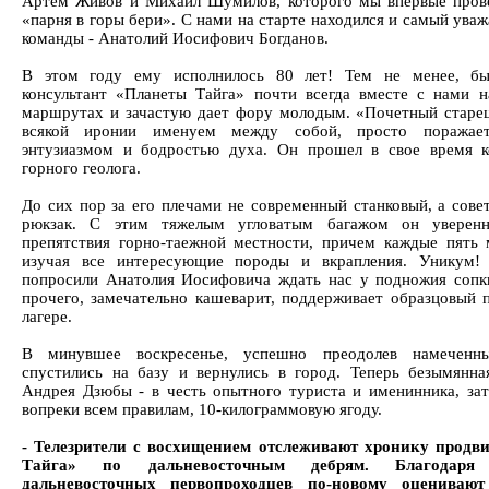
Артем Живов и Михаил Шумилов, которого мы впервые пров
«парня в горы бери». С нами на старте находился и самый ува
команды - Анатолий Иосифович Богданов.
В этом году ему исполнилось 80 лет! Тем не менее, бы
консультант «Планеты Тайга» почти всегда вместе с нами 
маршрутах и зачастую дает фору молодым. «Почетный старец
всякой иронии именуем между собой, просто поражает
энтузиазмом и бодростью духа. Он прошел в свое время к
горного геолога.
До сих пор за его плечами не современный станковый, а сове
рюкзак. С этим тяжелым угловатым багажом он уверен
препятствия горно-таежной местности, причем каждые пять 
изучая все интересующие породы и вкрапления. Уникум!
попросили Анатолия Иосифовича ждать нас у подножия сопки
прочего, замечательно кашеварит, поддерживает образцовый 
лагере.
В минувшее воскресенье, успешно преодолев намечен
спустились на базу и вернулись в город. Теперь безымянна
Андрея Дзюбы - в честь опытного туриста и именинника, за
вопреки всем правилам, 10-килограммовую ягоду.
- Телезрители с восхищением отслеживают хронику прод
Тайга» по дальневосточным дебрям. Благодар
дальневосточных первопроходцев по-новому оцениваю