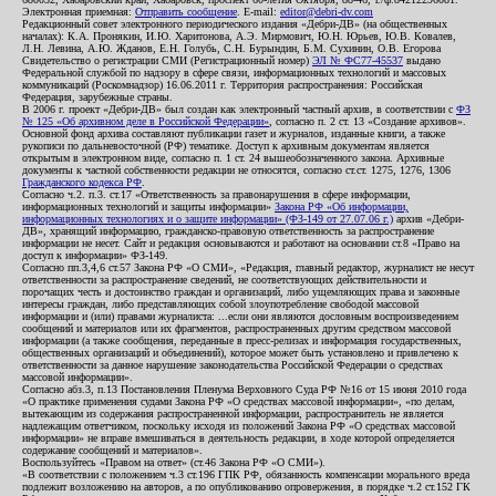
Электронная приемная:
Отправить сообщение
. E-mail:
editor@debri-dv.com
Редакционный совет электронного периодического издания «Дебри-ДВ» (на общественных
началах): К.А. Пронякин, И.Ю. Харитонова, А.Э. Мирмович, Ю.Н. Юрьев, Ю.В. Ковалев,
Л.Н. Левина, А.Ю. Жданов, Е.Н. Голубь, С.Н. Бурындин, Б.М. Сухинин, О.В. Егорова
Свидетельство о регистрации СМИ (Регистрационный номер)
ЭЛ № ФС77-45537
выдано
Федеральной службой по надзору в сфере связи, информационных технологий и массовых
коммуникаций (Роскомнадзор) 16.06.2011 г. Территория распространения: Российская
Федерация, зарубежные страны.
В 2006 г. проект «Дебри-ДВ» был создан как электронный частный архив, в соответствии с
ФЗ
№ 125 «Об архивном деле в Российской Федерации»
, согласно п. 2 ст. 13 «Создание архивов».
Основной фонд архива составляют публикации газет и журналов, изданные книги, а также
рукописи по дальневосточной (РФ) тематике. Доступ к архивным документам является
открытым в электронном виде, согласно п. 1 ст. 24 вышеобозначенного закона. Архивные
документы к частной собственности редакции не относятся, согласно ст.ст. 1275, 1276, 1306
Гражданского кодекса РФ
.
Согласно ч.2. п.3. ст.17 «Ответственность за правонарушения в сфере информации,
информационных технологий и защиты информации»
Закона РФ «Об информации,
информационных технологиях и о защите информации» (ФЗ-149 от 27.07.06 г.)
архив «Дебри-
ДВ», хранящий информацию, гражданско-правовую ответственность за распространение
информации не несет. Сайт и редакция основываются и работают на основании ст.8 «Право на
доступ к информации» ФЗ-149.
Согласно пп.3,4,6 ст.57 Закона РФ «О СМИ», «Редакция, главный редактор, журналист не несут
ответственности за распространение сведений, не соответствующих действительности и
порочащих честь и достоинство граждан и организаций, либо ущемляющих права и законные
интересы граждан, либо представляющих собой злоупотребление свободой массовой
информации и (или) правами журналиста: ...если они являются дословным воспроизведением
сообщений и материалов или их фрагментов, распространенных другим средством массовой
информации (а также сообщения, переданные в пресс-релизах и информация государственных,
общественных организаций и объединений), которое может быть установлено и привлечено к
ответственности за данное нарушение законодательства Российской Федерации о средствах
массовой информации».
Согласно абз.3, п.13 Постановления Пленума Верховного Суда РФ №16 от 15 июня 2010 года
«О практике применения судами Закона РФ «О средствах массовой информации», «по делам,
вытекающим из содержания распространенной информации, распространитель не является
надлежащим ответчиком, поскольку исходя из положений Закона РФ «О средствах массовой
информации» не вправе вмешиваться в деятельность редакции, в ходе которой определяется
содержание сообщений и материалов».
Воспользуйтесь «Правом на ответ» (ст.46 Закона РФ «О СМИ»).
«В соответствии с положением ч.3 ст.196 ГПК РФ, обязанность компенсации морального вреда
подлежит возложению на авторов, а по опубликованию опровержения, в порядке ч.2 ст.152 ГК