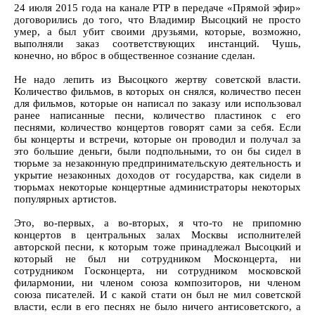
24 июля 2015 года на канале РТР в передаче «Прямой эфир»
договорились до того, что Владимир Высоцкий не просто
умер, а был убит своими друзьями, которые, возможно,
выполняли заказ соответствующих инстанций. Чушь,
конечно, но вброс в общественное сознание сделан.
Не надо лепить из Высоцкого жертву советской власти.
Количество фильмов, в которых он снялся, количество песен
для фильмов, которые он написал по заказу или использовал
ранее написанные песни, количество пластинок с его
песнями, количество концертов говорят сами за себя. Если
бы концерты и встречи, которые он проводил и получал за
это большие деньги, были подпольными, то он бы сидел в
тюрьме за незаконную предпринимательскую деятельность и
укрытие незаконных доходов от государства, как сидели в
тюрьмах некоторые концертные администраторы некоторых
популярных артистов.
Это, во-первых, а во-вторых, я что-то не припомню
концертов в центральных залах Москвы исполнителей
авторской песни, к которым тоже принадлежал Высоцкий и
который не был ни сотрудником Москонцерта, ни
сотрудником Госконцерта, ни сотрудником московской
филармонии, ни членом союза композиторов, ни членом
союза писателей. И с какой стати он был не мил советской
власти, если в его песнях не было ничего антисоветского, а