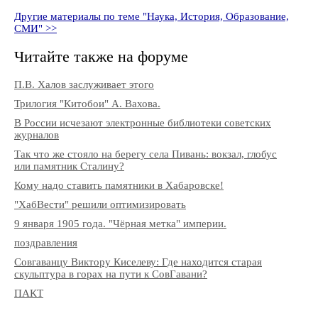
Другие материалы по теме "Наука, История, Образование,
СМИ" >>
Читайте также на форуме
П.В. Халов заслуживает этого
Трилогия "Китобои" А. Вахова.
В России исчезают электронные библиотеки советских
журналов
Так что же стояло на берегу села Пивань: вокзал, глобус
или памятник Сталину?
Кому надо ставить памятники в Хабаровске!
"ХабВести" решили оптимизировать
9 января 1905 года. "Чёрная метка" империи.
поздравления
Совгаванцу Виктору Киселеву: Где находится старая
скульптура в горах на пути к СовГавани?
ПАКТ