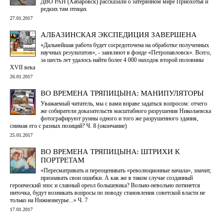
ДВО РАН (Хабаровск) рассказали о затерянном мире Приохотья и
редких там птицах
27.01.2017
АЛБАЗИНСКАЯ ЭКСПЕДИЦИЯ ЗАВЕРШЕНА
«Дальнейшая работа будет сосредоточена на обработке полученных
научных результатов», - заявляют в фонде «Петропавловск». Всего,
за шесть лет удалось найти более 4 000 находок второй половины
XVII века
26.01.2017
ВО ВРЕМЕНА ТРЯПИЦЫНА: МАНИПУЛЯТОРЫ
Уважаемый читатель, мы с вами вправе задаться вопросом: отчего
же собиратели доказательств масштабного разрушения Николаевска
фотографируют руины одного и того же разрушенного здания,
снимая его с разных позиций? Ч. 8 (окончание)
25.01.2017
ВО ВРЕМЕНА ТРЯПИЦЫНА: ШТРИХИ К
ПОРТРЕТАМ
«Пересматривать и переоценивать «революционные начала», значит,
признавать свои ошибки. А как же в таком случае созданный
героический эпос и славный ореол большевика? Вольно-невольно потянется
ниточка, будут возникать вопросы по поводу становления советской власти не
только на Нижнеамурье...» Ч. 7
17.01.2017