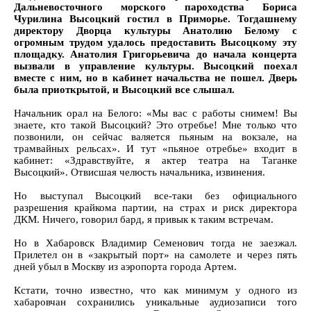
Дальневосточного морского пароходства Бориса
Чурилина Высоцкий гостил в Приморье. Тогдашнему
директору Дворца культуры Анатолию Белому с
огромным трудом удалось предоставить Высоцкому эту
площадку. Анатолия Григорьевича до начала концерта
вызвали в управление культуры. Высоцкий поехал
вместе с ним, но в кабинет начальства не пошел. Дверь
была приоткрытой, и Высоцкий все слышал.
Начальник орал на Белого: «Мы вас с работы снимем! Вы
знаете, кто такой Высоцкий? Это отребье! Мне только что
позвонили, он сейчас валяется пьяным на вокзале, на
трамвайных рельсах». И тут «пьяное отребье» входит в
кабинет: «Здравствуйте, я актер театра на Таганке
Высоцкий». Отвисшая челюсть начальника, извинения.
Но выступал Высоцкий все-таки без официального
разрешения крайкома партии, на страх и риск директора
ДКМ. Ничего, говорил бард, я привык к таким встречам.
Но в Хабаровск Владимир Семенович тогда не заезжал.
Прилетел он в «закрытый порт» на самолете и через пять
дней убыл в Москву из аэропорта города Артем.
Кстати, точно известно, что как минимум у одного из
хабаровчан сохранились уникальные аудиозаписи того