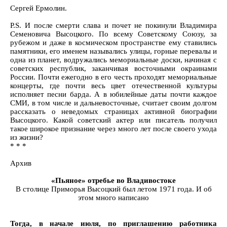
Сергей Ермолин.
P.S. И после смерти слава и почет не покинули Владимира
Семеновича Высоцкого. По всему Советскому Союзу, за
рубежом и даже в космическом пространстве ему ставились
памятники, его именем назывались улицы, горные перевалы и
одна из планет, водружались мемориальные доски, начиная с
советских республик, заканчивая восточными окраинами
России. Почти ежегодно в его честь проходят мемориальные
концерты, где почти весь цвет отечественной культуры
исполняет песни барда. А в юбилейные даты почти каждое
СМИ, в том числе и дальневосточные, считает своим долгом
рассказать о неведомых страницах активной биографии
Высоцкого. Какой советский актер или писатель получил
такое широкое признание через много лет после своего ухода
из жизни?
* * *
Архив
«Пьяное» отребье во Владивостоке
В столице Приморья Высоцкий был летом 1971 года. И об
этом много написано
Тогда, в начале июля, по приглашению работника