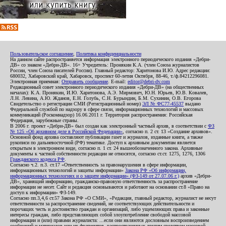
Пользовательское соглашение
,
Политика конфиденциальности
На данном сайте распространяется информация электронного периодического издания «Дебри-
ДВ» со знаком «Дебри-ДВ». 16+ Учредитель: Пронякин К.А. (член Союза журналистов
России, член Союза писателей России). Главный редактор: Харитонова И.Ю. Адрес редакции:
680032, Хабаровский край, Хабаровск, проспект 60-летия Октября, 88-46, т./ф.84212296081.
Электронная приемная:
Отправить сообщение
. E-mail:
editor@debri-dv.com
Редакционный совет электронного периодического издания «Дебри-ДВ» (на общественных
началах): К.А. Пронякин, И.Ю. Харитонова, А.Э. Мирмович, Ю.Н. Юрьев, Ю.В. Ковалев,
Л.Н. Левина, А.Ю. Жданов, Е.Н. Голубь, С.Н. Бурындин, Б.М. Сухинин, О.В. Егорова
Свидетельство о регистрации СМИ (Регистрационный номер)
ЭЛ № ФС77-45537
выдано
Федеральной службой по надзору в сфере связи, информационных технологий и массовых
коммуникаций (Роскомнадзор) 16.06.2011 г. Территория распространения: Российская
Федерация, зарубежные страны.
В 2006 г. проект «Дебри-ДВ» был создан как электронный частный архив, в соответствии с
ФЗ
№ 125 «Об архивном деле в Российской Федерации»
, согласно п. 2 ст. 13 «Создание архивов».
Основной фонд архива составляют публикации газет и журналов, изданные книги, а также
рукописи по дальневосточной (РФ) тематике. Доступ к архивным документам является
открытым в электронном виде, согласно п. 1 ст. 24 вышеобозначенного закона. Архивные
документы к частной собственности редакции не относятся, согласно ст.ст. 1275, 1276, 1306
Гражданского кодекса РФ
.
Согласно ч.2. п.3. ст.17 «Ответственность за правонарушения в сфере информации,
информационных технологий и защиты информации»
Закона РФ «Об информации,
информационных технологиях и о защите информации» (ФЗ-149 от 27.07.06 г.)
архив «Дебри-
ДВ», хранящий информацию, гражданско-правовую ответственность за распространение
информации не несет. Сайт и редакция основываются и работают на основании ст.8 «Право на
доступ к информации» ФЗ-149.
Согласно пп.3,4,6 ст.57 Закона РФ «О СМИ», «Редакция, главный редактор, журналист не несут
ответственности за распространение сведений, не соответствующих действительности и
порочащих честь и достоинство граждан и организаций, либо ущемляющих права и законные
интересы граждан, либо представляющих собой злоупотребление свободой массовой
информации и (или) правами журналиста: ...если они являются дословным воспроизведением
сообщений и материалов или их фрагментов, распространенных другим средством массовой