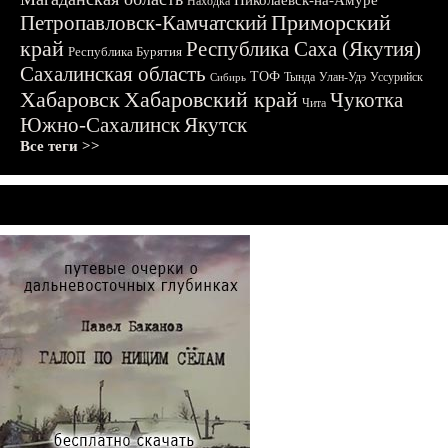
Николаевск-на-Амуре
Находка
Приморский
Петропавловск-Камчатский
край
Республика Саха (Якутия)
Республика Бурятия
Сахалинская область
ТОФ
Тында
Улан-Удэ
Уссурийск
Сибирь
Хабаровск
Хабаровский край
Чукотка
Чита
Южно-Сахалинск
Якутск
Все теги >>