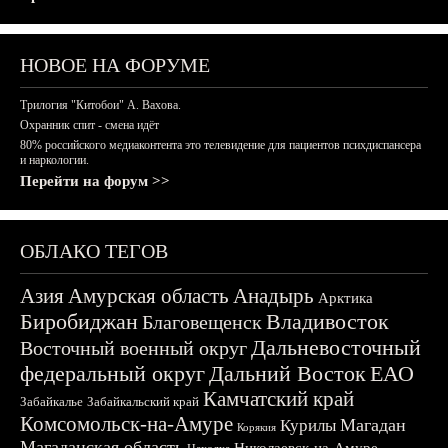
НОВОЕ НА ФОРУМЕ
Трилогия "Китобои" А. Вахова.
Охранник спит - смена идёт
80% российского медиаконтента это телевидение для пациентов психдиспансера
и наркологии.
Перейти на форум >>
ОБЛАКО ТЕГОВ
Азия
Амурская область
Анадырь
Арктика
Биробиджан
Владивосток
Благовещенск
Дальневосточный
Восточный военный округ
федеральный округ
Дальний Восток
ЕАО
Камчатский край
Забайкалье
Забайкальский край
Комсомольск-на-Амуре
Магадан
Курилы
Корякия
Магаданская область