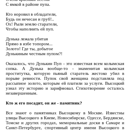
С ямкой в районе пупа.
Кто норовил в обладатели,
Будь он нечесан и груб!..
Ох! Рыли землю старатели,
Чтобы наполнить ей пуп.
Дунька лежала убитая
Прямо в избе топором...
Золото! Где ты, добытое
Дунькиным честным пупом?!
Оказалось, что Дунькин Пуп - это известная всем колымская
сопка. А Дунька вообще-то - знаменитая колымская
проститутка, которую пьяный старатель жестоко убил в
порыве ревности. Пупок свой женщина подставляла под
рассыпное золото, которым ей платили за услуги. Высоцкий
узнал эту историю и зарифмовал. Стихотворение осталось
незавершенным.
Кто ж его посадит, он же - памятник?
Все знают о памятниках Высоцкому в Москве. Известны
улицы Высоцкого в Киеве, Новосибирске, Одессе, Бердянске,
Томске и других городах, мемориальные доски в Самаре и
Санкт-Петербурге, спортивный центр имени Высоцкого в