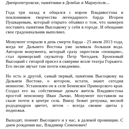
Днепропетровске, памятники в Домбае и Мариуполе...
Года три назад я общался с мэром Владивостока и
поклонником творчества легендарного барда Игорем
Пушкаревым, который открыто объявил о том, что намерен
поставить памятник Высоцкому у себя в городе. И обещание
свое градоначальник выполнил.
Монумент открыли в день смерти барда - 25 июля 2013 года,
когда юг Дальнего Востока уже заливала большая вода.
Автором монумента, который сразу окрестили «поющим»,
стал приморский скульптор Петр Чегодаев. Бронзовый
Высоцкий с гитарой присел в скверике возле театра Горького.
Его песни звучат там почти ежедневно.
Но есть и другой, самый первый, памятник Высоцкому на
Дальнем Востоке, о котором, кстати, знают сегодня
немногие. Установлен он в селе Беневское Приморского края.
Создал его на собственные деньги житель Владивостока
простой пенсионер Иван Лычко. Монумент поставили на
скале почти в центре села. Внизу бежит речушка, весной
рододендрон цветет, летом - всегда свежие цветы у
подножья.
Выходят, помнят Высоцкого и у нас, в далекой провинции. С
днем рождения вас, Владимир Семенович!