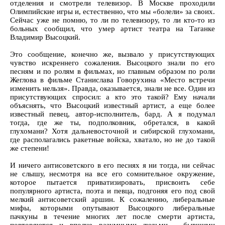
отделения и смотрели телевизор. В Москве проходили
Олимпийские игры и, естественно, что мы «болели» за своих.
Сейчас уже не помню, то ли по телевизору, то ли кто-то из
больных сообщил, что умер артист театра на Таганке
Владимир Высоцкий.
Это сообщение, конечно же, вызвало у присутствующих
чувство искреннего сожаления. Высоцкого знали по его
песням и по ролям в фильмах, но главным образом по роли
Жеглова в фильме Станислава Говорухина «Место встречи
изменить нельзя». Правда, оказывается, знали не все. Один из
присутствующих спросил: а кто это такой? Ему начали
объяснять, что Высоцкий известный артист, а еще более
известный певец, автор-исполнитель, бард. А я подумал
тогда, где же ты, подполковник, обретался, в какой
глухомани? Хотя дальневосточной и сибирской глухомани,
где располагались ракетные войска, хватало, но не до такой
же степени!
И ничего антисоветского в его песнях я ни тогда, ни сейчас
не слышу, несмотря на все его сомнительное окружение,
которое пытается приватизировать, присвоить себе
популярного артиста, поэта и певца, подгоняя его под свой
мелкий антисоветский аршин. К сожалению, либеральные
мифы, которыми опутывают Высоцкого либеральные
пачкуны в течение многих лет после смерти артиста,