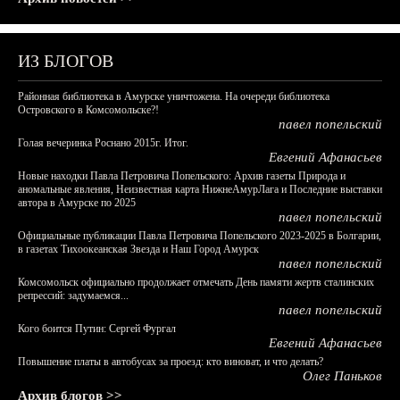
ИЗ БЛОГОВ
Районная библиотека в Амурске уничтожена. На очереди библиотека
Островского в Комсомольске?!
павел попельский
Голая вечеринка Роснано 2015г. Итог.
Евгений Афанасьев
Новые находки Павла Петровича Попельского: Архив газеты Природа и
аномальные явления, Неизвестная карта НижнеАмурЛага и Последние выставки
автора в Амурске по 2025
павел попельский
Официальные публикации Павла Петровича Попельского 2023-2025 в Болгарии,
в газетах Тихоокеанская Звезда и Наш Город Амурск
павел попельский
Комсомольск официально продолжает отмечать День памяти жертв сталинских
репрессий: задумаемся...
павел попельский
Кого боится Путин: Сергей Фургал
Евгений Афанасьев
Повышение платы в автобусах за проезд: кто виноват, и что делать?
Олег Паньков
Архив блогов >>