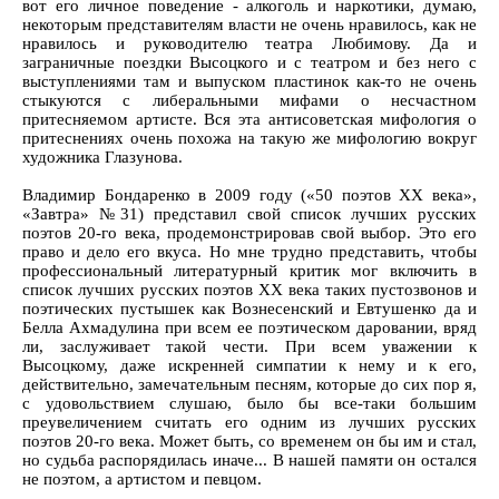
вот его личное поведение - алкоголь и наркотики, думаю,
некоторым представителям власти не очень нравилось, как не
нравилось и руководителю театра Любимову. Да и
заграничные поездки Высоцкого и с театром и без него с
выступлениями там и выпуском пластинок как-то не очень
стыкуются с либеральными мифами о несчастном
притесняемом артисте. Вся эта антисоветская мифология о
притеснениях очень похожа на такую же мифологию вокруг
художника Глазунова.
Владимир Бондаренко в 2009 году («50 поэтов ХХ века»,
«Завтра» №31) представил свой список лучших русских
поэтов 20-го века, продемонстрировав свой выбор. Это его
право и дело его вкуса. Но мне трудно представить, чтобы
профессиональный литературный критик мог включить в
список лучших русских поэтов ХХ века таких пустозвонов и
поэтических пустышек как Вознесенский и Евтушенко да и
Белла Ахмадулина при всем ее поэтическом даровании, вряд
ли, заслуживает такой чести. При всем уважении к
Высоцкому, даже искренней симпатии к нему и к его,
действительно, замечательным песням, которые до сих пор я,
с удовольствием слушаю, было бы все-таки большим
преувеличением считать его одним из лучших русских
поэтов 20-го века. Может быть, со временем он бы им и стал,
но судьба распорядилась иначе... В нашей памяти он остался
не поэтом, а артистом и певцом.