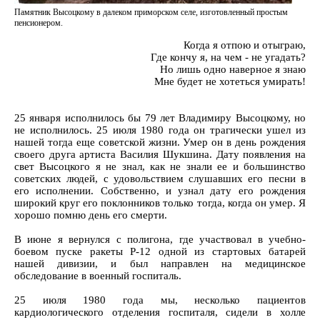
Памятник Высоцкому в далеком приморском селе, изготовленный простым
пенсионером.
Когда я отпою и отыграю,
Где кончу я, на чем - не угадать?
Но лишь одно наверное я знаю
Мне будет не хотеться умирать!
25 января исполнилось бы 79 лет Владимиру Высоцкому, но
не исполнилось. 25 июля 1980 года он трагически ушел из
нашей тогда еще советской жизни. Умер он в день рождения
своего друга артиста Василия Шукшина. Дату появления на
свет Высоцкого я не знал, как не знали ее и большинство
советских людей, с удовольствием слушавших его песни в
его исполнении. Собственно, и узнал дату его рождения
широкий круг его поклонников только тогда, когда он умер. Я
хорошо помню день его смерти.
В июне я вернулся с полигона, где участвовал в учебно-
боевом пуске ракеты Р-12 одной из стартовых батарей
нашей дивизии, и был направлен на медицинское
обследование в военный госпиталь.
25 июля 1980 года мы, несколько пациентов
кардиологического отделения госпиталя, сидели в холле