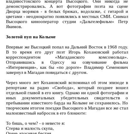
владивостокского концерта Высоцкого. Они никогда не
демонстрировались. А вот фотографии поэта на сцене
Дворца моряков - в белых брюках, водолазке, с гитарой и
цветами - неоднократно появлялись в местных СМИ. Снимал
Высоцкого кинооператор студии «Дальтелефильм» Петр
Якимов.
Золотой пуп на Колыме
Впервые же Высоцкий попал на Дальний Восток в 1968 году.
В то время его друг поэт Игорь Кохановский работал
корреспондентом «Магаданского комсомольца».
Отправившись в Одессу на озвучивание фильма
«Интервенция», как бы «по дороге» Владимир Семенович
завернул в Магадан повидаться с другом.
Через много лет Кохановский вспоминал об этом эпизоде в
репортаже на радио «Свобода», который позднее вошел
отдельной главой в его книгу. Однако ни одной фотографии и
иных документальных убедительных свидетельств о
пребывании известного барда на Колыме не сохранилось. Но
творческим итогом поездки Высоцкого в Магадан все же стал
малоизвестный набросок в его блокноте:
То бишь, о чем? - о невесте я:
Стерва и малость скупа,
Очень красивая бестия