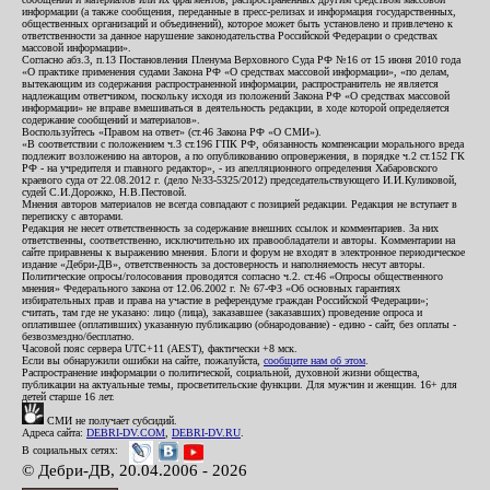
информации (а также сообщения, переданные в пресс-релизах и информация государственных,
общественных организаций и объединений), которое может быть установлено и привлечено к
ответственности за данное нарушение законодательства Российской Федерации о средствах
массовой информации».
Согласно абз.3, п.13 Постановления Пленума Верховного Суда РФ №16 от 15 июня 2010 года
«О практике применения судами Закона РФ «О средствах массовой информации», «по делам,
вытекающим из содержания распространенной информации, распространитель не является
надлежащим ответчиком, поскольку исходя из положений Закона РФ «О средствах массовой
информации» не вправе вмешиваться в деятельность редакции, в ходе которой определяется
содержание сообщений и материалов».
Воспользуйтесь «Правом на ответ» (ст.46 Закона РФ «О СМИ»).
«В соответствии с положением ч.3 ст.196 ГПК РФ, обязанность компенсации морального вреда
подлежит возложению на авторов, а по опубликованию опровержения, в порядке ч.2 ст.152 ГК
РФ - на учредителя и главного редактор», - из апелляционного определения Хабаровского
краевого суда от 22.08.2012 г. (дело №33-5325/2012) председательствующего И.И.Куликовой,
судей С.И.Дорожко, Н.В.Пестовой.
Мнения авторов материалов не всегда совпадают с позицией редакции. Редакция не вступает в
переписку с авторами.
Редакция не несет ответственность за содержание внешних ссылок и комментариев. За них
ответственны, соответственно, исключительно их правообладатели и авторы. Комментарии на
сайте приравнены к выражению мнения. Блоги и форум не входят в электронное периодическое
издание «Дебри-ДВ», ответственность за достоверность и наполняемость несут авторы.
Политические опросы/голосования проводятся согласно ч.2. ст.46 «Опросы общественного
мнения» Федерального закона от 12.06.2002 г. № 67-ФЗ «Об основных гарантиях
избирательных прав и права на участие в референдуме граждан Российской Федерации»;
считать, там где не указано: лицо (лица), заказавшее (заказавших) проведение опроса и
оплатившее (оплативших) указанную публикацию (обнародование) - едино - сайт, без оплаты -
безвозмездно/бесплатно.
Часовой пояс сервера UTC+11 (AEST), фактически +8 мск.
Если вы обнаружили ошибки на сайте, пожалуйста,
сообщите нам об этом
.
Распространение информации о политической, социальной, духовной жизни общества,
публикации на актуальные темы, просветительские функции. Для мужчин и женщин. 16+ для
детей старше 16 лет.
СМИ не получает субсидий.
Адреса сайта:
DEBRI-DV.COM
,
DEBRI-DV.RU
.
В социальных сетях:
© Дебри-ДВ, 20.04.2006 - 2026