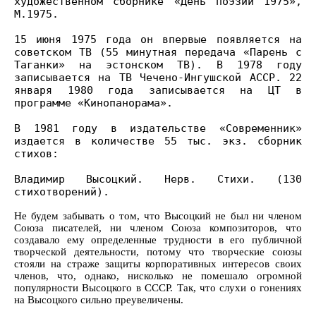
художественном сборнике «День поэзии 1975»,
М.1975.
15 июня 1975 года он впервые появляется на
советском ТВ (55 минутная передача «Парень с
Таганки» на эстонском ТВ). В 1978 году
записывается на ТВ Чечено-Ингушской АССР. 22
января 1980 года записывается на ЦТ в
программе «Кинопанорама».
В 1981 году в издательстве «Современник»
издается в количестве 55 тыс. экз. сборник
стихов:
Владимир Высоцкий. Нерв. Стихи. (130
стихотворений).
Не будем забывать о том, что Высоцкий не был ни членом
Союза писателей, ни членом Союза композиторов, что
создавало ему определенные трудности в его публичной
творческой деятельности, потому что творческие союзы
стояли на страже защиты корпоративных интересов своих
членов, что, однако, нисколько не помешало огромной
популярности Высоцкого в СССР. Так, что слухи о гонениях
на Высоцкого сильно преувеличены.