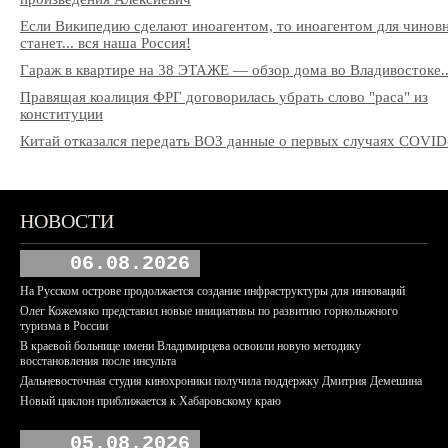
Если Википедию сделают иноагентом, то иноагентом для чинов
станет... вся наша Россия!
Гараж в квартире на 38 ЭТАЖЕ — обзор дома во Владивостоке..
Правящая коалиция ФРГ договорилась убрать слово "раса" из
конституции
Китай отказался передать ВОЗ данные о первых случаях COVID
НОВОСТИ
06.08.2026
На Русском острове продолжается создание инфраструктуры для инноваций
Олег Кожемяко представил новые инициативы по развитию горнолыжного
туризма в России
В краевой больнице имени Владимирцева освоили новую методику
восстановления после инсульта
Дальневосточная студия кинохроники получила поддержку Дмитрия Демешина
Новый циклон приближается к Хабаровскому краю
05.08.2026