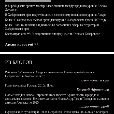
В Биробиджане прошел мастер-класс стилиста международного уровня Алекса
Датского
В Хабаровском крае подготовились к возможному повышению уровня Амура
Более 40 социальных выплат проиндексируют в Хабаровском крае в 2027 году
Более 1 000 тонн бензина и дизтоплива доставили в северные территории
Хабаровского края
Бесплатную сеть Wi-Fi запустили на площади имени Ленина в Хабаровске
Архив новостей >>
ИЗ БЛОГОВ
Районная библиотека в Амурске уничтожена. На очереди библиотека
Островского в Комсомольске?!
павел попельский
Голая вечеринка Роснано 2015г. Итог.
Евгений Афанасьев
Новые находки Павла Петровича Попельского: Архив газеты Природа и
аномальные явления, Неизвестная карта НижнеАмурЛага и Последние выставки
автора в Амурске по 2025
павел попельский
Официальные публикации Павла Петровича Попельского 2023-2025 в Болгарии,