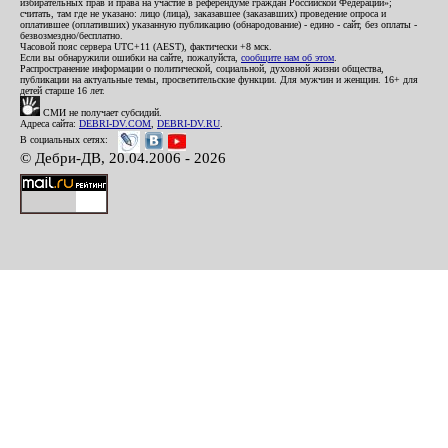
избирательных прав и права на участие в референдуме граждан Российской Федерации»;
считать, там где не указано: лицо (лица), заказавшее (заказавших) проведение опроса и
оплатившее (оплативших) указанную публикацию (обнародование) - едино - сайт, без оплаты -
безвозмездно/бесплатно.
Часовой пояс сервера UTC+11 (AEST), фактически +8 мск.
Если вы обнаружили ошибки на сайте, пожалуйста,
сообщите нам об этом
.
Распространение информации о политической, социальной, духовной жизни общества,
публикации на актуальные темы, просветительские функции. Для мужчин и женщин. 16+ для
детей старше 16 лет.
СМИ не получает субсидий.
Адреса сайта:
DEBRI-DV.COM
,
DEBRI-DV.RU
.
В социальных сетях:
© Дебри-ДВ, 20.04.2006 - 2026