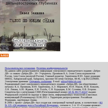
Пользовательское соглашение
,
Политика конфиденциальности
На данном сайте распространяется информация электронного периодического издания «Дебри-
ДВ» со знаком «Дебри-ДВ». 16+ Учредитель: Пронякин К.А. (член Союза журналистов
России, член Союза писателей России). Главный редактор: Харитонова И.Ю. Адрес редакции:
680032, Хабаровский край, Хабаровск, проспект 60-летия Октября, 88-46, т./ф.84212296081.
Электронная приемная:
Отправить сообщение
. E-mail:
editor@debri-dv.com
Редакционный совет электронного периодического издания «Дебри-ДВ» (на общественных
началах): К.А. Пронякин, И.Ю. Харитонова, А.Э. Мирмович, Ю.Н. Юрьев, Ю.В. Ковалев,
Л.Н. Левина, А.Ю. Жданов, Е.Н. Голубь, С.Н. Бурындин, Б.М. Сухинин, О.В. Егорова
Свидетельство о регистрации СМИ (Регистрационный номер)
ЭЛ № ФС77-45537
выдано
Федеральной службой по надзору в сфере связи, информационных технологий и массовых
коммуникаций (Роскомнадзор) 16.06.2011 г. Территория распространения: Российская
Федерация, зарубежные страны.
В 2006 г. проект «Дебри-ДВ» был создан как электронный частный архив, в соответствии с
ФЗ
№ 125 «Об архивном деле в Российской Федерации»
, согласно п. 2 ст. 13 «Создание архивов».
Основной фонд архива составляют публикации газет и журналов, изданные книги, а также