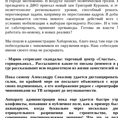
В городе неспокойно. В воздухе пахнет политической грозой. 
президента в ДФО приехал новый зам Григорий Куранов, и э
политтехнолог регионального уровня, способный решат
переговорные задачи, например по перестановке кадров. В доба
выстраивается система некоего «контроля действий всех 
условиях мобилизации к выборам президента России». И к тем,
ее саботировать, применят оргвыводы. Готовы ли власти 
работать по-новому, в новых реалиях?
Мы пошли в администрацию Хабаровска, благо вход там еще св
побеседовали с чиновником их окружения мэра. Наш собеседни
имени своего пока не раскрывать.
- Мэрию сотрясают скандалы: торговый центр «Счастье»,
горвороканал... Рассылаются какие-то письма (имеются в 
где рассказывают всю подноготную из жизни заместителей м
Пока самому Александру Соколову удается дистанцировать
склок, по крайней мере он посылает объясняться с жур
своих подчиненных, а его изображение рядом с «проштра
чиновниками на ТВ затирают до неузнаваемости.
Аппарату администрации пока еще удается быстро утр
конфликты, попавшие в публичное поле, как к примеру был
аквапарком, когда буквально через несколько дн
отрицательного разрешения на строительство, при
совершенно противоположное решение! Что это за пол