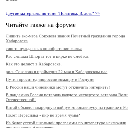
Другие материалы по теме "Политика, Власть" >>
Читайте также на форуме
Лишить экс-мэра Соколова звания Почетный гражданин города
Хабаровска
сирота нуждаюсь в приобретении жилья
Кто слышал Шпорта тот в цирке не смеётся.
Как это делают в Хабаровске.
роль Соколова в праймериз 22 мая в Хабаровском рае
Путин просит единороссов команду в Госдуме
В России наши чиновники могут отключить интернет?!
В пандемию Россия потеряла каждого четвертого ветерана Вели
Отечественной!
Китай объявил «народную войну» коронавирусу на границе с Ро
Полёт Пересильд - пир во время чумы?
Из белорусской школьной программы по литературе исключили
произведения Алексиевич