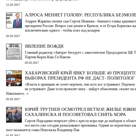
12.03.2017
АЛРОСА МЕНЯЕТ ГОЛОВУ: РЕСПУБЛИКА БЕЗМОЛ
Андрея Жаркова сменит сын Сергея Иванова - бывшего главы админис
президента России. Вопрос уже решен в Кремле, и от Егора Борисова ж
исключительно одного - чтобы взял под козырек
03.03.2017
ЯВЛЕНИЕ ВОЖДЯ
Главный редактор «Завтра» беседует с заместителем Председателя ЦК 
Партии Кореи Ким Ги Намом
03.03.2017
ХАБАРОВСКИЙ КРАЙ ЯВКУ БОЛЬШЕ 40 ПРОЦЕНТ
ВЫБОРАХ ПРЕЗИДЕНТА РФ НЕ ДАСТ- ПОЛИТОЛОГ
«Власть в принципе не хочет перемен, там всех все устраивает. Перемен 
не устраивает. Даже если провалят явку - найдут объяснения, свалят на
Навального...»
03.03.2017
ЮРИЙ ТРУТНЕВ ОСМОТРЕЛ ВЕТХОЕ ЖИЛЬЕ ЮЖН
САХАЛИНСКА И ПОСОВЕТОВАЛ СНЯТЬ МЭРА
Сергея Надсадина попросят уйти с кресла мэра еще до выборов в облас
его место уже сегодня разыскивают преемника. Одним из вероятных ка
пост называется глава Невельска Владимир Пак
02.03.2017