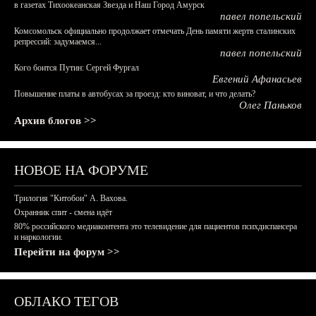
в газетах Тихоокеанская Звезда и Наш Город Амурск
павел попельский
Комсомольск официально продолжает отмечать День памяти жертв сталинских
репрессий: задумаемся...
павел попельский
Кого боится Путин: Сергей Фургал
Евгений Афанасьев
Повышение платы в автобусах за проезд: кто виноват, и что делать?
Олег Паньков
Архив блогов >>
НОВОЕ НА ФОРУМЕ
Трилогия "Китобои" А. Вахова.
Охранник спит - смена идёт
80% российского медиаконтента это телевидение для пациентов психдиспансера
и наркологии.
Перейти на форум >>
ОБЛАКО ТЕГОВ