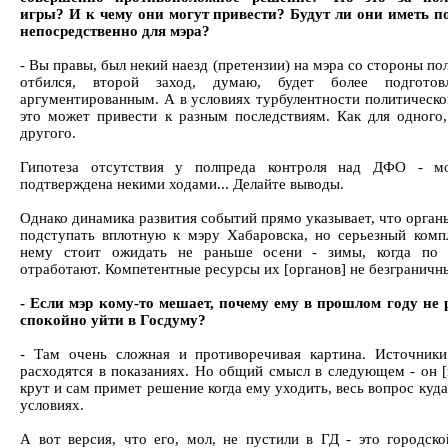
игры? И к чему они могут привести? Будут ли они иметь п
непосредственно для мэра?
- Вы правы, был некий наезд (претензии) на мэра со стороны по
отбился, второй заход, думаю, будет более подгото
аргументированным. А в условиях турбулентности политическо
это может привести к разным последствиям. Как для одного,
другого.
Гипотеза отсутствия у полпреда контроля над ДФО - м
подтверждена некими ходами... Делайте выводы.
Однако динамика развития событий прямо указывает, что орган
подступать вплотную к мэру Хабаровска, но серьезный комп
нему стоит ожидать не раньше осени - зимы, когда по
отработают. Компетентные ресурсы их [органов] не безграничны
- Если мэр кому-то мешает, почему ему в прошлом году не
спокойно уйти в Госдуму?
- Там очень сложная и противоречивая картина. Источники
расходятся в показаниях. Но общий смысл в следующем - он [
крут и сам примет решение когда ему уходить, весь вопрос куда
условиях.
А вот версия, что его, мол, не пустили в ГД - это городско