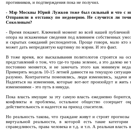
противников, и подтверждения пока не получил.
- Мэр Москвы Юрий Лужков тоже был сильный и что с ним
Отправили в отставку по недоверию. Не случится ли точ
Соколовым?
- Время покажет. Ключевой момент во всей нашей публичной 
опора на искаженные сведения под влиянием собственных умо
и скрытых ожиданий респондентов. Проще говоря, мало кто 
может дать непредвзятую картинку по мэрии. И это факт.
В тоже время, все высказывания политологов строятся на ос
представлений о том, что где-то трава зеленее, а это далеко не 
постоянно меняется, и не замечать этого как минимум неда
Примерять модель 10-15 летней давности на текущую ситуацию
разумно. Контрагенты поменялись, люди изменились, задачи и
Надеяться на изменения, которые вот-вот произойдут и жить
изменениями - это путь в никуда.
Пока власть имущие за эту самую власть ежедневно борются,
конфликты и проблемы, остальное общество созерцает о
действительность и надеется на приход спасителя.
Но реальность такова, что граждане живут и строят прогнозы 
виртуальной реальности, в которой есть такие категории 
справедливость, права человека и т.д. и т.п. А реальная власть 