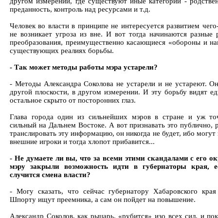
другом измерении, где существуют иные категории - родствен
преданность, контроль над ресурсами и т.д.
Человек во власти в принципе не интересуется развитием чего
не возникает угроза из вне. И вот тогда начинаются разные
преобразования, преимущественно касающиеся «обороны и на
существующих реалиях борьбы.
- Так может методы работы мэра устарели?
- Методы Александра Соколова не устарели и не устареют. Он
другой плоскости, в другом измерении. И эту борьбу видят ед
остальное скрыто от посторонних глаз.
Глава города один из сильнейших мэров в стране и уж т
сильный на Дальнем Востоке. А вот признавать это публично, 
транслировать эту информацию, он никогда не будет, ибо могут
внешние игроки и тогда хлопот прибавится...
- Не думаете ли вы, что за всеми этими скандалами с его о
мэру закрыли возможность идти в губернаторы края, е
случится смена власти?
- Могу сказать, что сейчас губернатору Хабаровского края
Шпорту ищут преемника, а сам он пойдет на повышение.
Александр Соколов, как рыцарь, «рубится» изо всех сил, и по