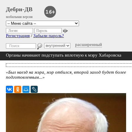
Дебри-ДВ
мобильная версия
Логин
Пароль
Регистрация
/
Забыли пароль?
расширенный
Органы начинают подступать вплотную к мэру Хабаровска
«Был наезд на мэра, мэр отбился, второй заход будет более
подготовленным...»