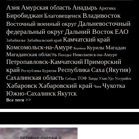
Азия
Амурская область
Анадырь
Арктика
Биробиджан
Владивосток
Благовещенск
Дальневосточный
Восточный военный округ
федеральный округ
Дальний Восток
ЕАО
Камчатский край
Забайкалье
Забайкальский край
Комсомольск-на-Амуре
Магадан
Курилы
Корякия
Магаданская область
Николаевск-на-Амуре
Находка
Приморский
Петропавловск-Камчатский
край
Республика Саха (Якутия)
Республика Бурятия
Сахалинская область
ТОФ
Тында
Улан-Удэ
Уссурийск
Сибирь
Хабаровск
Хабаровский край
Чукотка
Чита
Южно-Сахалинск
Якутск
Все теги >>