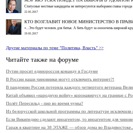
Статусные местные кандидаты не интересуются выборами главы города
22.05.2017
КТО ВОЗГЛАВИТ НОВОЕ МИНИСТЕРСТВО В ПРАВ
«...Это будет человек для битья. А бить будут за ооооочень широкий кру
19.05.2017
Другие материалы по теме "Политика, Власть" >>
Читайте также на форуме
Путин просит единороссов команду в Госдуме
В России наши чиновники могут отключить интернет?!
В пандемию Россия потеряла каждого четвертого ветерана Вели
Китай объявил «народную войну» коронавирусу на границе с Ро
Полёт Пересильд - пир во время чумы?
Из белорусской школьной программы по литературе исключили 
Если Википедию сделают иноагентом, то иноагентом для чиновни
Гараж в квартире на 38 ЭТАЖЕ — обзор дома во Владивостоке..