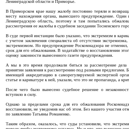
Ленинградской области и Приморье.
В Приморском крае нашу жалобу постоянно теряли и возвращал
месту нахождения органа, вынесшего предупреждение. Один и
Ленинградскую область, поэтому и там попытались обжалова
рассмотрения ее жалобы в судебном заседании Тосненского горо
В суде первой инстанции было указано, что экстремизм в карик
с учетом заключения специалиста об отсутствии экстремизма, 
экстремизмом. Но предупреждение Роскомнадзора не отменил, 
срок для его обжалования. В ходатайстве о восстановлении этог
оценку законности вынесенного газете предупреждения.
А мы в это время продолжали биться за рассмотрение дела 
принятии заявления к рассмотрению под разными предлогами. Бы
имеющей аккредитацию в саморегулируемой экспертной орган
статье и карикатуре к ней, указали, что это не пропаганда, а 
После чего было вынесено судебное решение о незаконност
вступило в силу.
Однако за пределами срока для его обжалования Роскомнадз
восстановили, не уведомив нас об этом. Без нашего участия о
по заявлению Татьяны Романенко.
Таким образом, оказалось, что суды установили, что экстрем
поводу якобы экстремизма осталось. Ну и что, что вынесено он