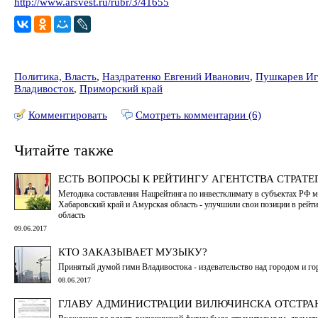
http://www.arsvest.ru/rubr/3/41655
Политика, Власть
,
Наздратенко Евгений Иванович
,
Пушкарев Иг
Владивосток
,
Приморский край
Комментировать
Смотреть комментарии (6)
Читайте также
ЕСТЬ ВОПРОСЫ К РЕЙТИНГУ АГЕНТСТВА СТРАТ
Методика составления Нацрейтинга по инвестклимату в субъектах РФ м
Хабаровский край и Амурская область - улучшили свои позиции в рейти
область
09.06.2017
КТО ЗАКАЗЫВАЕТ МУЗЫКУ?
Принятый думой гимн Владивостока - издевательство над городом и го
08.06.2017
ГЛАВУ АДМИНИСТРАЦИИ ВИЛЮЧИНСКА ОТСТРАН