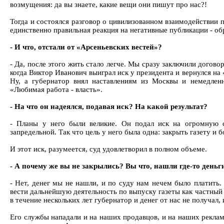
возмущения: да вы знаете, какие вещи они пишут про нас?!
Тогда и состоялся разговор о цивилизованном взаимодействии 
единственно правильная реакция на негативные публикации - об
- И что, отстали от «Арсеньевских вестей»?
- Да, после этого жить стало легче. Мы сразу заключили догово
когда Виктор Иванович выиграл иск у президента и вернулся на
Ну, а губернатор внял наставлениям из Москвы и немедленн
«Любимая работа - власть».
- На что он надеялся, подавая иск? На какой результат?
- Планы у него были великие. Он подал иск на огромную 
запредельной. Так что цель у него была одна: закрыть газету и б
И этот иск, разумеется, суд удовлетворил в полном объеме.
- А почему же вы не закрылись? Вы что, нашли где-то деньг
- Нет, денег мы не нашли, и по суду нам нечем было платить.
вести дальнейшую деятельность по выпуску газеты как частный
в течение нескольких лет губернатор и денег от нас не получал,
Его службы нападали и на наших продавцов, и на наших реклам