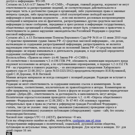
доступ к информации» ФЗ-149.
Согласно пп.3,4,6 ст.57 Закона РФ «О СМИ», «Редакция, главный редактор, журналист не несут
ответственности за распространение сведений, не соответствующих действительности и
порочащих честь и достоинство граждан и организаций, либо ущемляющих права и законные
интересы граждан, либо представляющих собой злоупотребление свободой массовой
информации и (или) правами журналиста: ...если они являются дословным воспроизведением
сообщений и материалов или их фрагментов, распространенных другим средством массовой
информации (а также сообщения, переданные в пресс-релизах и информация государственных,
общественных организаций и объединений), которое может быть установлено и привлечено к
ответственности за данное нарушение законодательства Российской Федерации о средствах
массовой информации».
Согласно абз.3, п.13 Постановления Пленума Верховного Суда РФ №16 от 15 июня 2010 года
«О практике применения судами Закона РФ «О средствах массовой информации», «по делам,
вытекающим из содержания распространенной информации, распространитель не является
надлежащим ответчиком, поскольку исходя из положений Закона РФ «О средствах массовой
информации» не вправе вмешиваться в деятельность редакции, в ходе которой определяется
содержание сообщений и материалов».
Воспользуйтесь «Правом на ответ» (ст.46 Закона РФ «О СМИ»).
«В соответствии с положением ч.3 ст.196 ГПК РФ, обязанность компенсации морального вреда
подлежит возложению на авторов, а по опубликованию опровержения, в порядке ч.2 ст.152 ГК
РФ - на учредителя и главного редактор», - из апелляционного определения Хабаровского
краевого суда от 22.08.2012 г. (дело №33-5325/2012) председательствующего И.И.Куликовой,
судей С.И.Дорожко, Н.В.Пестовой.
Мнения авторов материалов не всегда совпадают с позицией редакции. Редакция не вступает в
переписку с авторами.
Редакция не несет ответственность за содержание внешних ссылок и комментариев. За них
ответственны, соответственно, исключительно их правообладатели и авторы. Комментарии на
сайте приравнены к выражению мнения. Блоги и форум не входят в электронное периодическое
издание «Дебри-ДВ», ответственность за достоверность и наполняемость несут авторы.
Политические опросы/голосования проводятся согласно ч.2. ст.46 «Опросы общественного
мнения» Федерального закона от 12.06.2002 г. № 67-ФЗ «Об основных гарантиях
избирательных прав и права на участие в референдуме граждан Российской Федерации»;
считать, там где не указано: лицо (лица), заказавшее (заказавших) проведение опроса и
оплатившее (оплативших) указанную публикацию (обнародование) - едино - сайт, без оплаты -
безвозмездно/бесплатно.
Часовой пояс сервера UTC+11 (AEST), фактически +8 мск.
Если вы обнаружили ошибки на сайте, пожалуйста,
сообщите нам об этом
.
Распространение информации о политической, социальной, духовной жизни общества,
публикации на актуальные темы, просветительские функции. Для мужчин и женщин. 16+ для
детей старше 16 лет.