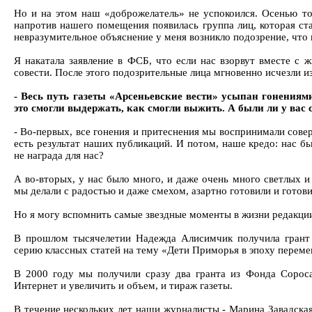
Но и на этом наш «доброжелатель» не успокоился. Осенью то
напротив нашего помещения появилась группа лиц, которая ста
невразумительное объяснение у меня возникло подозрение, что н
Я накатала заявление в ФСБ, что если нас взорвут вместе с 
совести. После этого подозрительные лица мгновенно исчезли из
- Весь путь газеты «Арсеньевские вести» усыпан гонениями
это смогли выдержать, как смогли выжить. А были ли у вас 
- Во-первых, все гонения и притеснения мы воспринимали сове
есть результат наших публикаций. И потом, наше кредо: нас бь
не награда для нас?
А во-вторых, у нас было много, и даже очень много светлых 
мы делали с радостью и даже смехом, азартно готовили и готов
Но я могу вспомнить самые звездные моменты в жизни редакци
В прошлом тысячелетии Надежда Алисимчик получила грант 
серию классных статей на тему «Дети Приморья в эпоху переме
В 2000 году мы получили сразу два гранта из Фонда Сороса
Интернет и увеличить и объем, и тираж газеты.
В течение нескольких лет наши журналисты - Марина Завадска