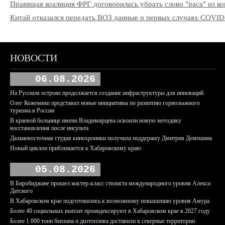
Правящая коалиция ФРГ договорилась убрать слово "раса" из к
Китай отказался передать ВОЗ данные о первых случаях COVID
НОВОСТИ
06.08.2026
На Русском острове продолжается создание инфраструктуры для инноваций
Олег Кожемяко представил новые инициативы по развитию горнолыжного
туризма в России
В краевой больнице имени Владимирцева освоили новую методику
восстановления после инсульта
Дальневосточная студия кинохроники получила поддержку Дмитрия Демешина
Новый циклон приближается к Хабаровскому краю
05.08.2026
В Биробиджане прошел мастер-класс стилиста международного уровня Алекса
Датского
В Хабаровском крае подготовились к возможному повышению уровня Амура
Более 40 социальных выплат проиндексируют в Хабаровском крае в 2027 году
Более 1 000 тонн бензина и дизтоплива доставили в северные территории