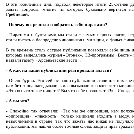
В эти юбилейные дни, подводя некоторые итоги 25-летней д
задать вопросы, многие из которых буквально вертятся н
Гребневой
.
- Почему вы решили изобразить себя пиратами?
- Пиратами и бунтарями мы стали с самых первых шагов, пе
стали писать о беспределе чиновников и милиции, о фальсифика
В те времена столь острые публикации позволяли себе лишь 
которых выделялись журнал «Огонек», ТВ-программы «Вести» 
назвали газету «Арсеньевские вести».
- А как на ваши публикации реагировали власти?
- Очень бурно. Это сейчас наши публикации стали для них внез
нам без конца наведывались или вызывали «на ковер» то милиц
«Это вы что такое пишете? Вы что себе позволяете?!» - Иногда 
- А вы что?
- Спокойно так отвечали: «Так мы же оппозиция, нам положе
«оппозиция», «гласность» только начинали входить в моду, 
незыблемыми в стране, так что зажать нас никак не получало
публикаций, мы нашли более точные слова: защита прав граждан