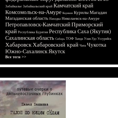
Камчатский край
Забайкалье
Забайкальский край
Комсомольск-на-Амуре
Магадан
Курилы
Корякия
Магаданская область
Николаевск-на-Амуре
Находка
Приморский
Петропавловск-Камчатский
край
Республика Саха (Якутия)
Республика Бурятия
Сахалинская область
ТОФ
Тында
Улан-Удэ
Уссурийск
Сибирь
Хабаровск
Хабаровский край
Чукотка
Чита
Южно-Сахалинск
Якутск
Все теги >>