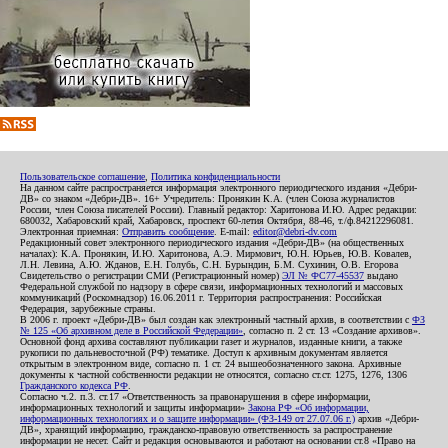
Пользовательское соглашение
,
Политика конфиденциальности
На данном сайте распространяется информация электронного периодического издания «Дебри-
ДВ» со знаком «Дебри-ДВ». 16+ Учредитель: Пронякин К.А. (член Союза журналистов
России, член Союза писателей России). Главный редактор: Харитонова И.Ю. Адрес редакции:
680032, Хабаровский край, Хабаровск, проспект 60-летия Октября, 88-46, т./ф.84212296081.
Электронная приемная:
Отправить сообщение
. E-mail:
editor@debri-dv.com
Редакционный совет электронного периодического издания «Дебри-ДВ» (на общественных
началах): К.А. Пронякин, И.Ю. Харитонова, А.Э. Мирмович, Ю.Н. Юрьев, Ю.В. Ковалев,
Л.Н. Левина, А.Ю. Жданов, Е.Н. Голубь, С.Н. Бурындин, Б.М. Сухинин, О.В. Егорова
Свидетельство о регистрации СМИ (Регистрационный номер)
ЭЛ № ФС77-45537
выдано
Федеральной службой по надзору в сфере связи, информационных технологий и массовых
коммуникаций (Роскомнадзор) 16.06.2011 г. Территория распространения: Российская
Федерация, зарубежные страны.
В 2006 г. проект «Дебри-ДВ» был создан как электронный частный архив, в соответствии с
ФЗ
№ 125 «Об архивном деле в Российской Федерации»
, согласно п. 2 ст. 13 «Создание архивов».
Основной фонд архива составляют публикации газет и журналов, изданные книги, а также
рукописи по дальневосточной (РФ) тематике. Доступ к архивным документам является
открытым в электронном виде, согласно п. 1 ст. 24 вышеобозначенного закона. Архивные
документы к частной собственности редакции не относятся, согласно ст.ст. 1275, 1276, 1306
Гражданского кодекса РФ
.
Согласно ч.2. п.3. ст.17 «Ответственность за правонарушения в сфере информации,
информационных технологий и защиты информации»
Закона РФ «Об информации,
информационных технологиях и о защите информации» (ФЗ-149 от 27.07.06 г.)
архив «Дебри-
ДВ», хранящий информацию, гражданско-правовую ответственность за распространение
информации не несет. Сайт и редакция основываются и работают на основании ст.8 «Право на