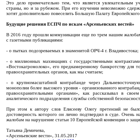
Это дело примечательно тем, что является увлекательным 
страны, но и за рубежом. При его изучении невозможно сдерж
хотят дополнительно повеселить Большую Палату Европейского 
Будущие решения ЕСПЧ по искам «Арсеньевских вестей»
В 2016 году прошли коммуникации еще по трем нашим жалобам 
с газетными публикациями:
- о пытках подозреваемых в знаменитой ОРЧ-4 г. Владивостока;
- о миллионных махинациях с государственными контрак
«Востокагромолоко», его преднамеренному банкротству для то
правоохранительных органов, как мы считаем;
- о крупномасштабной контрабанде через Дальневосточну
монополии более высокого уровня - организованного контрабан
правоохранительными органами», как рассказывал в своем
аналитического подразделения службы собственной безопаснос
При этом к автору слов Елисееву Олегу претензий не было
достоверность которого он лично подтвердил в суде. Очень 
жалобам на нарушение статьи 10 Европейской конвенции о защи
Татьяна Демичева,
«Арсеньевские вести», 31.05.2017