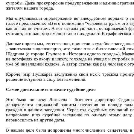
сугробы. Даже прокурорские предупреждения и административ
жителям нашего города.
Мы опубликовали опровержение во внесудебном порядке о то
газете предложение: «В его понимании “человек за рулем это зву
как он так не считает. А вот остальную часть оспариваемой ф
считают, что наш мэр именно так о них думает. В графическом в
Данные опроса мы, естественно, принесли в судебное заседани
- зачитывала энциклопедию, что такое тля с биологической то
Щедрина (о городе Глупове в «Истории одного города»), Мая
на портфелях ко входу в школу, гололеда на улицах и сугробах в
уже об инвалидной коляске. А автор статьи как раз человек с
Короче, мэр Пушкарев заслуженно свой иск с треском проигр
решение вступило в силу без изменений.
Самое длительное и тяжелое судебное дело
Это было по иску Логачева - бывшего директора Седанкин
департамента социальной защиты населения по поводу ряд
граждан в данном заведении. Через год судебных слушаний п
непрерывно шло судебное заседание по одному этому делу. 
переносились на другие даты.
В нашем деле были допрошены многочисленные свидетели, в т