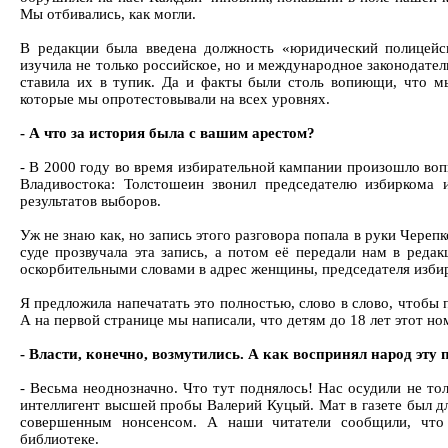
Мы отбивались, как могли.
В редакции была введена должность «юридический полицейск
изучила не только российское, но и международное законодател
ставила их в тупик. Да и факты были столь вопиющи, что м
которые мы опротестовывали на всех уровнях.
- А что за история была с вашим арестом?
- В 2000 году во время избирательной кампании произошло воп
Владивостока: Толстошеин звонил председателю избиркома 
результатов выборов.
Уж не знаю как, но запись этого разговора попала в руки Черепко
суде прозвучала эта запись, а потом её передали нам в реда
оскорбительными словами в адрес женщины, председателя изби
Я предложила напечатать это полностью, слово в слово, чтобы п
А на первой странице мы написали, что детям до 18 лет этот но
- Власти, конечно, возмутились. А как воспринял народ эту
- Весьма неоднозначно. Что тут поднялось! Нас осудили не то
интеллигент высшей пробы Валерий Куцый. Мат в газете был д
совершенным нонсенсом. А наши читатели сообщили, что
библиотеке.