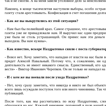
так и не смогли. А на меня завели уголовное дело за неисполнен
Наконец, в конце тысячелетия наступили выборы, особо острая
газету стали арестовывать. Конфискация в счет погашения долга
- Как же вы выкрутились из этой ситуации?
- Нам был бы полнейший крах. Самое страшное, что арестовыва
газеты уже не принадлежали нам. И выручил нас один предпр
уже была не столь устрашающей. Он принес нам эти деньги и
выходила. Вы нам нужны».
- Как известно, вскоре Наздратенко сняли с поста губернат
- Вовсе нет. Хочу заметить, что нападки от власти на нас были вс
придет Алексей Навальный. Потому что, к сожалению, ни од
деятельность не имеет никакого смысла. Единственный, кто а
вести» - Виктор Иванович Черепков. Он не только не нападал на
- И с кем же вы воевали после ухода Наздратенко?
- Нет, хочу сразу заметить, что никогда и никто не был объе
всего лишь осуждали поступок того или иного чиновника. Так чт
публикаций.
После того, как мы рассчитались по иску Наздратенко, сло
обрушился на нас. Каждый чиновник, попавший в поле нашей к