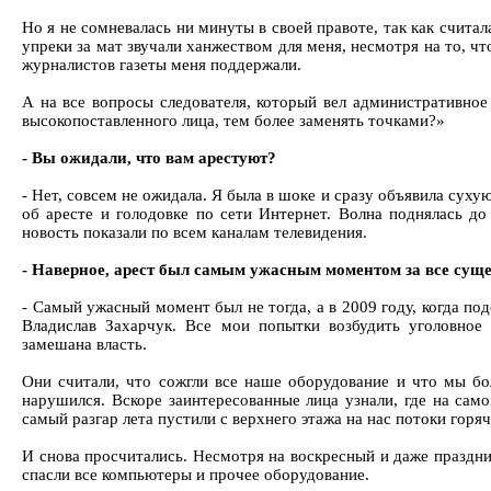
Но я не сомневалась ни минуты в своей правоте, так как счита
упреки за мат звучали ханжеством для меня, несмотря на то, ч
журналистов газеты меня поддержали.
А на все вопросы следователя, который вел административное 
высокопоставленного лица, тем более заменять точками?»
- Вы ожидали, что вам арестуют?
- Нет, совсем не ожидала. Я была в шоке и сразу объявила сух
об аресте и голодовке по сети Интернет. Волна поднялась до
новость показали по всем каналам телевидения.
- Наверное, арест был самым ужасным моментом за все сущ
- Самый ужасный момент был не тогда, а в 2009 году, когда п
Владислав Захарчук. Все мои попытки возбудить уголовное
замешана власть.
Они считали, что сожгли все наше оборудование и что мы бо
нарушился. Вскоре заинтересованные лица узнали, где на сам
самый разгар лета пустили с верхнего этажа на нас потоки горя
И снова просчитались. Несмотря на воскресный и даже праздни
спасли все компьютеры и прочее оборудование.