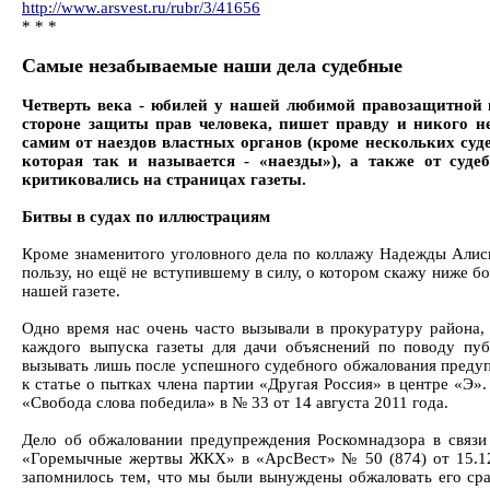
http://www.arsvest.ru/rubr/3/41656
* * *
Самые незабываемые наши дела судебные
Четверть века - юбилей у нашей любимой правозащитной г
стороне защиты прав человека, пишет правду и никого не
самим от наездов властных органов (кроме нескольких суд
которая так и называется - «наезды»), а также от суд
критиковались на страницах газеты.
Битвы в судах по иллюстрациям
Кроме знаменитого уголовного дела по коллажу Надежды Алис
пользу, но ещё не вступившему в силу, о котором скажу ниже б
нашей газете.
Одно время нас очень часто вызывали в прокуратуру района, 
каждого выпуска газеты для дачи объяснений по поводу пуб
вызывать лишь после успешного судебного обжалования предуп
к статье о пытках члена партии «Другая Россия» в центре «Э
«Свобода слова победила» в № 33 от 14 августа 2011 года.
Дело об обжаловании предупреждения Роскомнадзора в связи
«Горемычные жертвы ЖКХ» в «АрсВест» № 50 (874) от 15.12.2
запомнилось тем, что мы были вынуждены обжаловать его сра