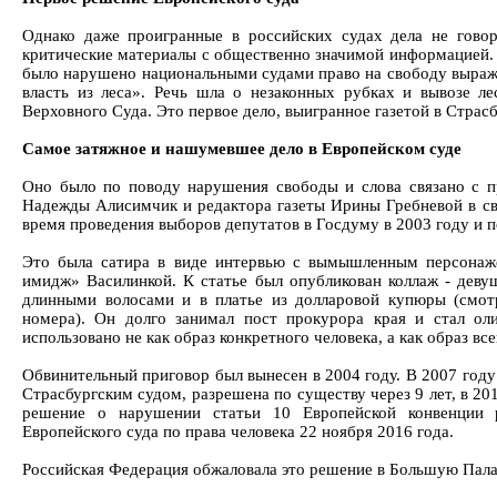
Однако даже проигранные в российских судах дела не говор
критические материалы с общественно значимой информацией. 
было нарушено национальными судами право на свободу выраж
власть из леса». Речь шла о незаконных рубках и вывозе л
Верховного Суда. Это первое дело, выигранное газетой в Страсб
Самое затяжное и нашумевшее дело в Европейском суде
Оно было по поводу нарушения свободы и слова связано с п
Надежды Алисимчик и редактора газеты Ирины Гребневой в св
время проведения выборов депутатов в Госдуму в 2003 году и 
Это была сатира в виде интервью с вымышленным персонаже
имидж» Василинкой. К статье был опубликован коллаж - деву
длинными волосами и в платье из долларовой купюры (смот
номера). Он долго занимал пост прокурора края и стал ол
использовано не как образ конкретного человека, а как образ вс
Обвинительный приговор был вынесен в 2004 году. В 2007 год
Страсбургским судом, разрешена по существу через 9 лет, в 20
решение о нарушении статьи 10 Европейской конвенции 
Европейского суда по права человека 22 ноября 2016 года.
Российская Федерация обжаловала это решение в Большую Палату