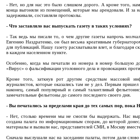
- Нет, но для нас это было слишком дорого. А кроме того, на
конца выгоняли из помещений, которые мы арендовали. И за н
задерживали, составляли протоколы.
- Что заставляло вас выпускать газету в таких условиях?
- Так ведь мы писали то, о чем другие газеты напрочь молч
Евгению Наздратенко, он был весьма креативным губернаторо
для публикаций. Нашу газету расхватывали влет, и благодаря с
в каждом населенном пункте.
Особенно, когда мы печатали из номера в номер большую д
«Вирус» о фальсификации уголовного дела и провокациях проти
Кроме того, заткнув рот другим средствам массовой ин
журналистов, которые оказались там не у дел. Первым пришел
наконец, самый популярный и самый талантливый фельетонис
замечательные фельетоны до самого последнего своего дня.
- Вы печатались за пределами края до тех самых пор, пока 
- Нет, столько времени мы не смогли бы выдержать. Нас вы
создана палата по информационным спорам, до которой донес
материалы и вызвали нас, представителей СМИ, в Москву вмест
Сначала выслушали нас на заседании палаты, потом дали слово