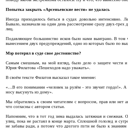
Попытка закрыть «Арсеньевские вести» не удалась
Иногда приходилось биться в судах довольно интенсивно. Ле
Бывало, назначали на один день рассмотрение сразу двух-трех 
лиц.
Подавляющее большинство исков было нами выиграно. В том чи
вынесением двух предупреждений, одно из которых было по в
Мэр потерял в суде свое достоинство?
Самым смешным, на мой взгляд, было дело о защите чести и
Юрия Филатова «Пешеходов надо уважать».
В своём тексте Филатов высказал такое мнение:
«…В его понимании «человек за рулём - это звучит гордо!». А
носу высунуть из дому».
Мы обратились к своим читателям с вопросом, прав или нет 
что согласны с автором статьи.
Напомним, что в тот год зима выдалась затяжная и снежная. О
улиц, пока не растаял в конце марта. Сплошной гололед и суг
не забавы ради, а потому что другого пути не было к знаниям