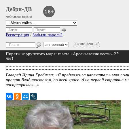
Дебри-ДВ
мобильная версия
Логин
Пароль
Регистрация
/
Забыли пароль?
расширенный
Пираты коррупского моря: газете «Арсеньевские вести» 25
лет!
Главред Ирина Гребнева: «Я предложила напечатать это полно
правит Владивостоком, во всей красе. А на первой странице 
воспрещается...»