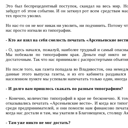
Это был беспрецедентный поступок, скандал на весь мир. Но
забудут об этом событии. И он заткнул рот всем средствам ма
тех просто уволил.
Но нас-то он не мог никак ни уволить, ни подчинить. Потому 
нас просто изгнали из типографии.
- Кто же взял на себя смелость печатать «Арсеньевские вест
- О, здесь начался, пожалуй, наиболее трудный и самый опасн
Мы побежали по типографиям края. Деньги ещё никто не 
достаточным. Так что нас принимали с распростертыми объятиям
Но после того, как газета попадала во Владивосток, она немед
данные этого выпуска газеты, и из его кабинета раздавалс
населенном пункте мы успевали напечатать только один, иногда 
- И долго вам пришлось скакать по разным типографиям?
- Конечно, количество типографий в крае не бесконечно. К т
отказывались печатать «Арсеньевские вести». И когда все тип
среди предпринимателей, и они помогли нам финансово печатат
когда нас достали и там, мы укатили в Благовещенск, столицу А
- Там уже никто не мог достать?