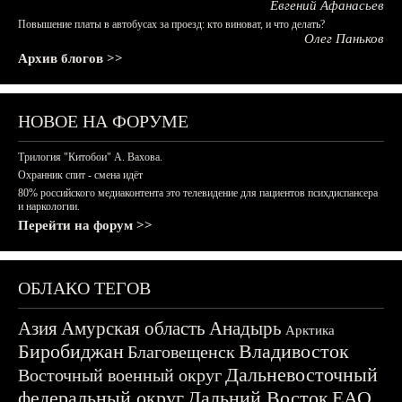
Евгений Афанасьев
Повышение платы в автобусах за проезд: кто виноват, и что делать?
Олег Паньков
Архив блогов >>
НОВОЕ НА ФОРУМЕ
Трилогия "Китобои" А. Вахова.
Охранник спит - смена идёт
80% российского медиаконтента это телевидение для пациентов психдиспансера
и наркологии.
Перейти на форум >>
ОБЛАКО ТЕГОВ
Азия
Амурская область
Анадырь
Арктика
Биробиджан
Владивосток
Благовещенск
Дальневосточный
Восточный военный округ
федеральный округ
Дальний Восток
ЕАО