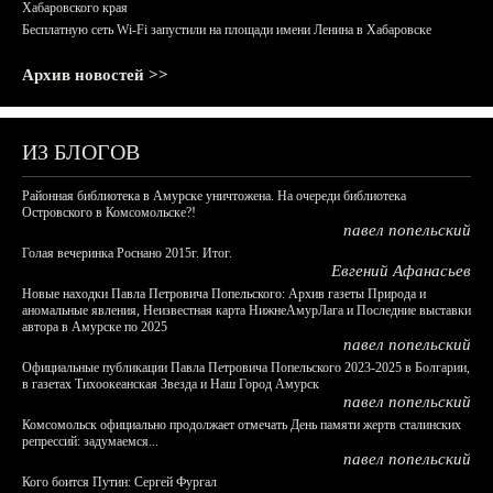
Хабаровского края
Бесплатную сеть Wi-Fi запустили на площади имени Ленина в Хабаровске
Архив новостей >>
ИЗ БЛОГОВ
Районная библиотека в Амурске уничтожена. На очереди библиотека
Островского в Комсомольске?!
павел попельский
Голая вечеринка Роснано 2015г. Итог.
Евгений Афанасьев
Новые находки Павла Петровича Попельского: Архив газеты Природа и
аномальные явления, Неизвестная карта НижнеАмурЛага и Последние выставки
автора в Амурске по 2025
павел попельский
Официальные публикации Павла Петровича Попельского 2023-2025 в Болгарии,
в газетах Тихоокеанская Звезда и Наш Город Амурск
павел попельский
Комсомольск официально продолжает отмечать День памяти жертв сталинских
репрессий: задумаемся...
павел попельский
Кого боится Путин: Сергей Фургал