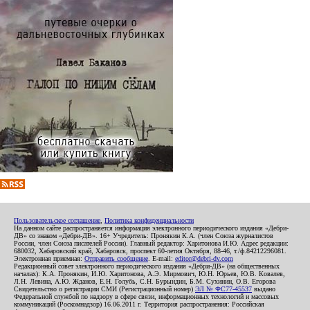
Пользовательское соглашение
,
Политика конфиденциальности
На данном сайте распространяется информация электронного периодического издания «Дебри-
ДВ» со знаком «Дебри-ДВ». 16+ Учредитель: Пронякин К.А. (член Союза журналистов
России, член Союза писателей России). Главный редактор: Харитонова И.Ю. Адрес редакции:
680032, Хабаровский край, Хабаровск, проспект 60-летия Октября, 88-46, т./ф.84212296081.
Электронная приемная:
Отправить сообщение
. E-mail:
editor@debri-dv.com
Редакционный совет электронного периодического издания «Дебри-ДВ» (на общественных
началах): К.А. Пронякин, И.Ю. Харитонова, А.Э. Мирмович, Ю.Н. Юрьев, Ю.В. Ковалев,
Л.Н. Левина, А.Ю. Жданов, Е.Н. Голубь, С.Н. Бурындин, Б.М. Сухинин, О.В. Егорова
Свидетельство о регистрации СМИ (Регистрационный номер)
ЭЛ № ФС77-45537
выдано
Федеральной службой по надзору в сфере связи, информационных технологий и массовых
коммуникаций (Роскомнадзор) 16.06.2011 г. Территория распространения: Российская