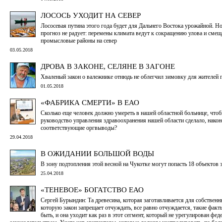
ЛОСОСЬ УХОДИТ НА СЕВЕР
Лососевая путина этого года будет для Дальнего Востока урожайной. Н
прогноз не радует: перемены климата ведут к сокращению улова и сме
промысловые районы на север
03.05.2018
ДРОВА В ЗАКОНЕ, СЕЛЯНЕ В ЗАГОНЕ
Хваленый закон о валежнике отнюдь не облегчил зимовку для жителей 
01.05.2018
«ФАБРИКА СМЕРТИ» В ЕАО
Сколько еще человек должно умереть в нашей областной больнице, что
руководство управления здравоохранения нашей области сделало, након
соответствующие оргвыводы?
29.04.2018
В ОЖИДАНИИ БОЛЬШОЙ ВОДЫ
В зону подтопления этой весной на Чукотке могут попасть 18 объектов
25.04.2018
«ТЕНЕВОЕ» БОГАТСТВО ЕАО
Сергей Бурындин: Та древесина, которая заготавливается для собственн
которую закон запрещает отчуждать, все равно отчуждается, такие фак
быть, и она уходит как раз в этот сегмент, который не урегулирован фе