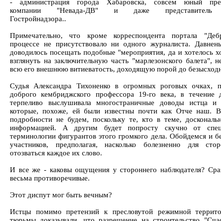
- администрация города Хабаровска, совсем юный пред
компании "Невада-ДВ" и даже представитель 
Гостройнадзора..
Примечательно, что кроме корреспондента портала "Деб
процессе не присутствовало ни одного журналиста. Давнен
доводилось посещать подобные "мероприятия, да и хотелось хо
взглянуть на заключительную часть "марлезонского балета", н
всю его внешнюю витиеватость, доходящую порой до безысход
Судья Александра Тихоненко в огромных роговых очках, 
доброго кембриджского профессора 19-го века, в течение 
терпеливо выслушивала многостраничные доводы истца и 
которые, похоже, ей были известны почти как Отче наш. В
подробности не будем, поскольку те, кто в теме, доскональ
информацией. А другим будет попросту скучно от спец
терминологии фигурантов этого громкого дела. Обойдемся и б
участников, предполагая, насколько болезненно для сто
отозваться каждое их слово.
И все же - каковы ощущения у стороннего наблюдателя? Сраз
весьма противоречивые.
Этот диспут мог быть вечным?
Истцы помимо претензий к пресловутой режимной террито
тюрьмы доказывали, что разрешение на строительство "Сча