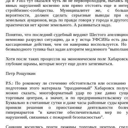
Да и УИП тут оказался чуть ли не первопроходцем, пытаясь п
явных нарушений косвенно или прямо отстоять еще и инте
стройбизнес-сообщества. Муниципалитет же, с боль
вероятности, должен сделать серьезные выводы при ор
земельных аукционов, ведь по правде говоря у города и другог
практически нет кроме земельного. А развиваться надо.
Понятно, что последний судебный вердикт Шестого апелляцио
немножко разрулил ситуацию, да и у истца УФСИНа есть два
кассационные действия, чем он наверняка воспользуется. Но 
безвыходного тупика был задан алгоритм медленного "выползан
Хотя после таких процессов на экономическом поле Хабаровск
глубокие шрамы, которые могут еще долго затягиваться.
Петр Рощупкин
P.S.: По роковому ли стечению обстоятельств или осознанно
подготовки этого материала "праздничный" Хабаровск получ
можно сказать, многоформатный удар по уже давно сущ
торговым центрам, а значит, и по предпринимательскому с
Буквально в считанные сутки и даже часы районные суды краев
приняли решения о приостановке деятельности боле
гипермаркетов "в качестве обеспечительных мер по у
нарушений, связанных с пожарной безопасностью".
Санкции коснулись почти дюжины торговых центров, сред