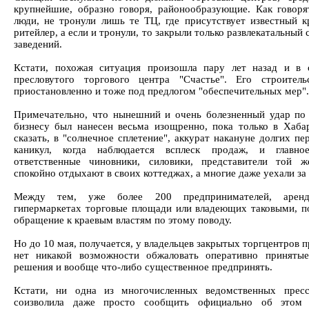
крупнейшие, образно говоря, районообразующие. Как говор
люди, не тронули лишь те ТЦ, где присутствует известный 
ритейлер, а если и тронули, то закрыли только развлекатальный 
заведений.
Кстати, похожая ситуация произошла пару лет назад и в
пресловутого торгового центра "Счастье". Его строител
приостановленно и тоже под предлогом "обеспечительных мер".
Примечательно, что нынешний и очень болезненный удар по
бизнесу был нанесен весьма изощренно, пока только в Хабар
сказать, в "солнечное сплетение", аккурат накануне долгих п
каникул, когда наблюдается всплеск продаж, и главно
ответственные чиновники, силовики, представители той 
спокойно отдыхают в своих коттеджах, а многие даже уехали за 
Между тем, уже более 200 предпринимателей, арен
гипермаркетах торговые площади или владеющих таковыми, п
обращение к краевым властям по этому поводу.
Но до 10 мая, получается, у владельцев закрытых торгцентров 
нет никакой возможности обжаловать оперативно приняты
решения и вообще что-либо существенное предпринять.
Кстати, ни одна из многочисленных ведомственных пресс
соизволила даже просто сообщить официально об этом 