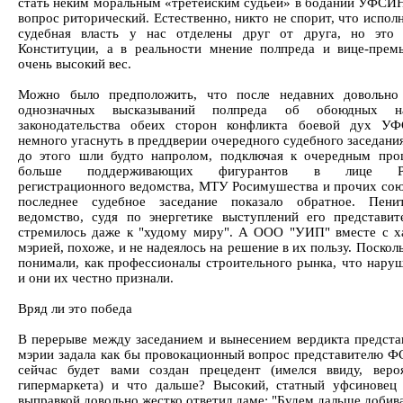
стать неким моральным «третейским судьей» в бодании УФСИ
вопрос риторический. Естественно, никто не спорит, что испол
судебная власть у нас отделены друг от друга, но это 
Конституции, а в реальности мнение полпреда и вице-прем
очень высокий вес.
Можно было предположить, что после недавних довольно
однозначных высказываний полпреда об обоюдных н
законодательства обеих сторон конфликта боевой дух У
немного угаснуть в преддверии очередного судебного заседани
до этого шли будто напролом, подключая к очередным про
больше поддерживающих фигурантов в лице Рос
регистрационного ведомства, МТУ Росимушества и прочих сою
последнее судебное заседание показало обратное. Пенит
ведомство, судя по энергетике выступлений его представит
стремилось даже к "худому миру". А ООО "УИП" вместе с х
мэрией, похоже, и не надеялось на решение в их пользу. Поско
понимали, как профессионалы строительного рынка, что нару
и они их честно признали.
Вряд ли это победа
В перерыве между заседанием и вынесением вердикта предста
мэрии задала как бы провокационный вопрос представителю Ф
сейчас будет вами создан прецедент (имелся ввиду, веро
гипермаркета) и что дальше? Высокий, статный уфсиновец
выправкой довольно жестко ответил даме: "Будем дальше добив