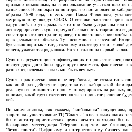
признано незаконным, да и использование участков шло не п
назначению. Неоднократно повторяли о постановлении хабаров
образца 1998 года, то есть еще Павла Филиппова, установ
метровую зону вокруг СИЗО. Ответчики частично признава
нарушений, но утверждали, что они были устранены или не
антитеррористическую и прочую безопасность тюремного ведом
снос торгового центра не приведет к восстановлению якобы 
прав режимного объекта. Тут вспомнили и соседний Владив
буквально впритык к следственному изолятору стоит жилой дом
ничего, уживаются рядышком. Но это только на первый взгляд.
Судя по аргументации конфликтующих сторон, этот специали
диспут двух достойных друг друга ведомств, фактически го
разных отраслевых языках, мог быть вечным.
Судья практически никого не перебивала, не вязала словесно
как иной раз действуют представители хабаровской Фемиды
реальную возможность сторонам конкурировать на равных, но,
понимая, какой груз ответственности за принятое решение буде
ней.
По моим личным, так скажем, "глобальным" ощущениям, п
запрета на существование ТЦ "Счастье" в нескольких шагах от
бы в антитеррористических целях чем-то походила бы на
блокировку мессенджера Telegram под тем же благовидн
"безопасности". Цифровому и интернетовскому бизнесу нан