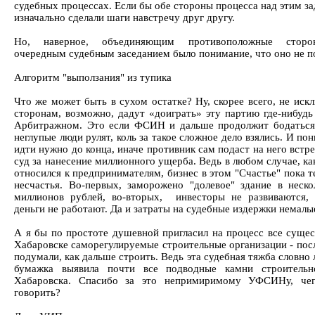
судебных процессах. Если бы обе стороны процесса над этим з
изначально сделали шаги навстречу друг другу.
Но, наверное, объединяющим противоположные стор
очередным судебным заседанием было понимание, что оно не п
Алгоритм "выползания" из тупика
Что же может быть в сухом остатке? Ну, скорее всего, не иск
сторонам, возможно, дадут «доиграть» эту партию где-нибуд
Арбитражном. Это если ФСИН и дальше продолжит бодаться
неглупые люди рулят, коль за такое сложное дело взялись. И по
идти нужно до конца, иначе противник сам подаст на него встр
суд за нанесение миллионного ущерба. Ведь в любом случае, ка
относился к предпринимателям, бизнес в этом "Счастье" пока 
несчастья. Во-первых, заморожено "долевое" здание в неско
миллионов рублей, во-вторых, инвесторы не развиваются,
деньги не работают. Да и затраты на судебные издержки немалы
А я бы по простоте душевной пригласил на процесс все суще
Хабаровске саморегулируемые строительные организации - пос
подумали, как дальше строить. Ведь эта судебная тяжба словно
бумажка выявила почти все подводные камни строительн
Хабаровска. Спасибо за это непримиримому УФСИНу, че
говорить?