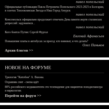
павел попельский
Официальные публикации Павла Петровича Попельского 2023-2025 в Болгарии,
в газетах Тихоокеанская Звезда и Наш Город Амурск
павел попельский
Комсомольск официально продолжает отмечать День памяти жертв сталинских
репрессий: задумаемся...
павел попельский
Кого боится Путин: Сергей Фургал
Евгений Афанасьев
Повышение платы в автобусах за проезд: кто виноват, и что делать?
Олег Паньков
Архив блогов >>
НОВОЕ НА ФОРУМЕ
Трилогия "Китобои" А. Вахова.
Охранник спит - смена идёт
80% российского медиаконтента это телевидение для пациентов психдиспансера
и наркологии.
Перейти на форум >>