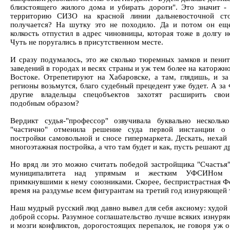
близстоящего жилого дома и убирать дороги". Это значит -
территорию СИЗО на красной линии дальневосточной сто
получается? На шутку это не походило. Да и потом он ещ
колкость отпустил в адрес чиновницы, которая тоже в долгу н
Чуть не поругались в присутственном месте.
И сразу подумалось, это же сколько тюремных замков и пени
заведений в городах и весях страны и уж тем более на каторж
Востоке. Отрепетируют на Хабаровске, а там, глядишь, и за
регионы возьмутся, благо судебный прецедент уже будет. А з
другие владельцы спецобъектов захотят расширить свои
подобным образом?
Вердикт судья-"профессор" озвучивала буквально нескольк
"частично" отменила решение суда первой инстанции о 
постройки самовольной и сносе гипермаркета. Дескать, нехай 
многоэтажная постройка, а что там будет и как, пусть решают 
Но вряд ли это можно считать победой застройщика "Счастья"
муниципалитета над упрямым и жестким УФСИНом 
примкнувшими к нему союзниками. Скорее, беспристрастная Ф
время на раздумье всем фигурантам на третий год изнуряюще
Наш мудрый русский люд давно вывел для себя аксиому: худой
доброй ссоры. Разумное соглашательство лучше всяких изнур
и мозги конфликтов, дорогостоящих перепалок, не говоря уж о