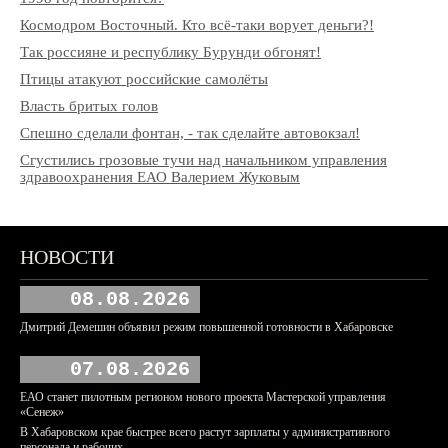
Космодром Восточный. Кто всё-таки ворует деньги?!
Так россияне и республику Бурунди обгонят!
Птицы атакуют российские самолёты
Власть бритых голов
Спешно сделали фонтан, - так сделайте автовокзал!
Сгустились грозовые тучи над начальником управления
здравоохранения ЕАО Валерием Жуковым
НОВОСТИ
08.08.2026
Дмитрий Демешин объявил режим повышенной готовности в Хабаровске
07.08.2026
ЕАО станет пилотным регионом нового проекта Мастерской управления
«Сенеж»
В Хабаровском крае быстрее всего растут зарплаты у административного
персонала и рабочих