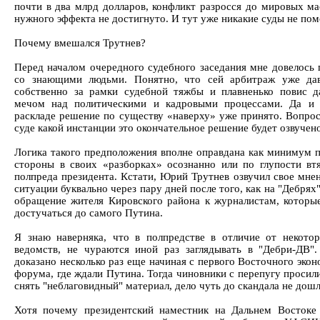
почти в два млрд долларов, конфликт разросся до мировых ма
нужного эффекта не достигнуто. И тут уже никакие суды не пом
Почему вмешался Трутнев?
Перед началом очередного судебного заседания мне довелось 
со знающими людьми. Понятно, что сей арбитраж уже да
собственно за рамки судебной тяжбы и плавненько повис 
мечом над политическими и кадровыми процессами. Да и 
раскладе решение по существу «наверху» уже принято. Вопрос 
суде какой инстанции это окончательное решение будет озвучено
Логика такого предположения вполне оправдана как минимум п
стороны в своих «разборках» осознанно или по глупости вт
полпреда президента. Кстати, Юрий Трутнев озвучил свое мнен
ситуации буквально через пару дней после того, как на "Дебрях
обращение жителя Кировского района к журналистам, которы
достучаться до самого Путина.
Я знаю наверняка, что в полпредстве в отличие от некото
ведомств, не чураются иной раз заглядывать в "Дебри-ДВ"
доказано несколько раз еще начиная с первого Восточного эко
форума, где ждали Путина. Тогда чиновники с перепугу просил
снять "неблаговидный" материал, дело чуть до скандала не дошл
Хотя почему президентский наместник на Дальнем Востоке