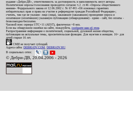
издание «Дебри-ДВ», ответственность за достоверность и наполняемость несут авторы.
Политические опросы/голосования проводятся согласно ч.2. ст.46 «Опросы общественного
мнения» Федерального закона от 12.06.2002 г. № 67-ФЗ «Об основных гарантиях
избирательных прав и права на участие в референдуме граждан Российской Федерации»;
считать, там где не указано: лицо (лица), заказавшее (заказавших) проведение опроса и
оплатившее (оплативших) указанную публикацию (обнародование) - едино - сайт, без оплаты -
безвозмездно/бесплатно.
Часовой пояс сервера UTC+11 (AEST), фактически +8 мск.
Если вы обнаружили ошибки на сайте, пожалуйста,
сообщите нам об этом
.
Распространение информации о политической, социальной, духовной жизни общества,
публикации на актуальные темы, просветительские функции. Для мужчин и женщин. 16+ для
детей старше 16 лет.
СМИ не получает субсидий.
Адреса сайта:
DEBRI-DV.COM
,
DEBRI-DV.RU
.
В социальных сетях:
© Дебри-ДВ, 20.04.2006 - 2026