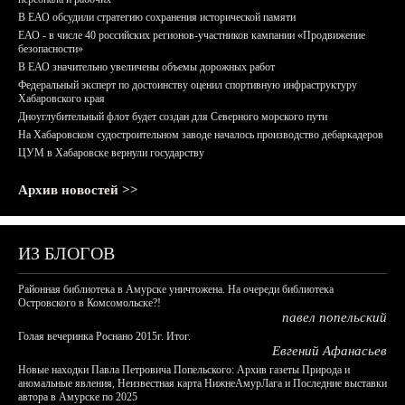
В ЕАО обсудили стратегию сохранения исторической памяти
ЕАО - в числе 40 российских регионов-участников кампании «Продвижение
безопасности»
В ЕАО значительно увеличены объемы дорожных работ
Федеральный эксперт по достоинству оценил спортивную инфраструктуру
Хабаровского края
Дноуглубительный флот будет создан для Северного морского пути
На Хабаровском судостроительном заводе началось производство дебаркадеров
ЦУМ в Хабаровске вернули государству
Архив новостей >>
ИЗ БЛОГОВ
Районная библиотека в Амурске уничтожена. На очереди библиотека
Островского в Комсомольске?!
павел попельский
Голая вечеринка Роснано 2015г. Итог.
Евгений Афанасьев
Новые находки Павла Петровича Попельского: Архив газеты Природа и
аномальные явления, Неизвестная карта НижнеАмурЛага и Последние выставки
автора в Амурске по 2025