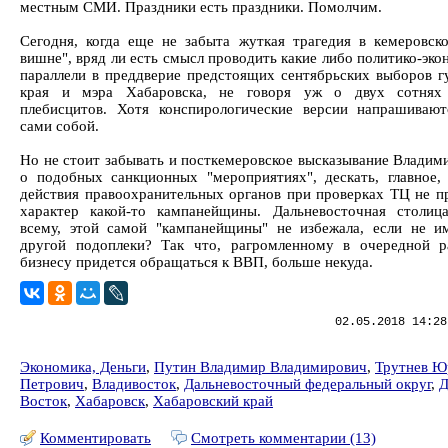
местным СМИ. Праздники есть праздники. Помолчим.
Сегодня, когда еще не забыта жуткая трагедия в кемеровск
вишне", вряд ли есть смысл проводить какие либо политико-эк
параллели в преддверие предстоящих сентябрьских выборов г
края и мэра Хабаровска, не говоря уж о двух сотнях
плебисцитов. Хотя конспирологические версии напрашиваю
сами собой.
Но не стоит забывать и посткемеровское высказывание Владим
о подобных санкционных "мероприятиях", дескать, главное,
действия правоохранительных органов при проверках ТЦ не п
характер какой-то кампанейщины. Дальневосточная столиц
всему, этой самой "кампанейщины" не избежала, если не и
другой подоплеки? Так что, рагромленному в очередной 
бизнесу придется обращаться к ВВП, больше некуда.
02.05.2018 14:28
Экономика, Деньги
,
Путин Владимир Владимирович
,
Трутнев Ю
Петрович
,
Владивосток
,
Дальневосточный федеральный округ
,
Д
Восток
,
Хабаровск
,
Хабаровский край
Комментировать
Смотреть комментарии (13)