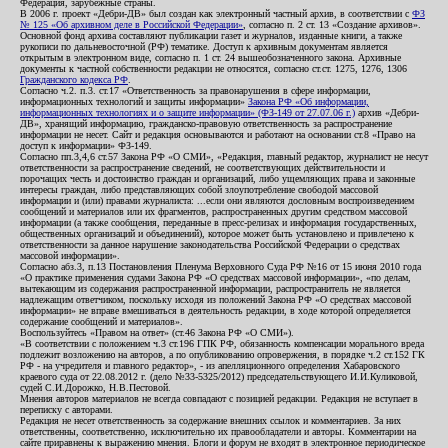
Федерация, зарубежные страны.
В 2006 г. проект «Дебри-ДВ» был создан как электронный частный архив, в соответствии с
ФЗ
№ 125 «Об архивном деле в Российской Федерации»
, согласно п. 2 ст. 13 «Создание архивов».
Основной фонд архива составляют публикации газет и журналов, изданные книги, а также
рукописи по дальневосточной (РФ) тематике. Доступ к архивным документам является
открытым в электронном виде, согласно п. 1 ст. 24 вышеобозначенного закона. Архивные
документы к частной собственности редакции не относятся, согласно ст.ст. 1275, 1276, 1306
Гражданского кодекса РФ
.
Согласно ч.2. п.3. ст.17 «Ответственность за правонарушения в сфере информации,
информационных технологий и защиты информации»
Закона РФ «Об информации,
информационных технологиях и о защите информации» (ФЗ-149 от 27.07.06 г.)
архив «Дебри-
ДВ», хранящий информацию, гражданско-правовую ответственность за распространение
информации не несет. Сайт и редакция основываются и работают на основании ст.8 «Право на
доступ к информации» ФЗ-149.
Согласно пп.3,4,6 ст.57 Закона РФ «О СМИ», «Редакция, главный редактор, журналист не несут
ответственности за распространение сведений, не соответствующих действительности и
порочащих честь и достоинство граждан и организаций, либо ущемляющих права и законные
интересы граждан, либо представляющих собой злоупотребление свободой массовой
информации и (или) правами журналиста: ...если они являются дословным воспроизведением
сообщений и материалов или их фрагментов, распространенных другим средством массовой
информации (а также сообщения, переданные в пресс-релизах и информация государственных,
общественных организаций и объединений), которое может быть установлено и привлечено к
ответственности за данное нарушение законодательства Российской Федерации о средствах
массовой информации».
Согласно абз.3, п.13 Постановления Пленума Верховного Суда РФ №16 от 15 июня 2010 года
«О практике применения судами Закона РФ «О средствах массовой информации», «по делам,
вытекающим из содержания распространенной информации, распространитель не является
надлежащим ответчиком, поскольку исходя из положений Закона РФ «О средствах массовой
информации» не вправе вмешиваться в деятельность редакции, в ходе которой определяется
содержание сообщений и материалов».
Воспользуйтесь «Правом на ответ» (ст.46 Закона РФ «О СМИ»).
«В соответствии с положением ч.3 ст.196 ГПК РФ, обязанность компенсации морального вреда
подлежит возложению на авторов, а по опубликованию опровержения, в порядке ч.2 ст.152 ГК
РФ - на учредителя и главного редактор», - из апелляционного определения Хабаровского
краевого суда от 22.08.2012 г. (дело №33-5325/2012) председательствующего И.И.Куликовой,
судей С.И.Дорожко, Н.В.Пестовой.
Мнения авторов материалов не всегда совпадают с позицией редакции. Редакция не вступает в
переписку с авторами.
Редакция не несет ответственность за содержание внешних ссылок и комментариев. За них
ответственны, соответственно, исключительно их правообладатели и авторы. Комментарии на
сайте приравнены к выражению мнения. Блоги и форум не входят в электронное периодическое