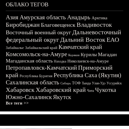
ОБЛАКО ТЕГОВ
Азия
Амурская область
Анадырь
Арктика
Биробиджан
Владивосток
Благовещенск
Дальневосточный
Восточный военный округ
федеральный округ
Дальний Восток
ЕАО
Камчатский край
Забайкалье
Забайкальский край
Комсомольск-на-Амуре
Магадан
Курилы
Корякия
Магаданская область
Николаевск-на-Амуре
Находка
Приморский
Петропавловск-Камчатский
край
Республика Саха (Якутия)
Республика Бурятия
Сахалинская область
ТОФ
Тында
Улан-Удэ
Уссурийск
Сибирь
Хабаровск
Хабаровский край
Чукотка
Чита
Южно-Сахалинск
Якутск
Все теги >>