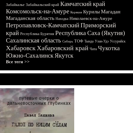
Камчатский край
Забайкалье
Забайкальский край
Комсомольск-на-Амуре
Магадан
Курилы
Корякия
Магаданская область
Николаевск-на-Амуре
Находка
Приморский
Петропавловск-Камчатский
край
Республика Саха (Якутия)
Республика Бурятия
Сахалинская область
ТОФ
Тында
Улан-Удэ
Уссурийск
Сибирь
Хабаровск
Хабаровский край
Чукотка
Чита
Южно-Сахалинск
Якутск
Все теги >>