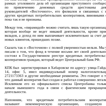
рамках уголовного дела об организации преступного сообщес
по привлечению денежных средств арестованы дев
руководителей «Восточного», его филиалов и связанных с 
других кредитных потребительских кооперативов, виновными 
пока так и не признаны.
Между тем, «пирамидой» можно считать лишь такую организац
которая вообще не ведет никакой деятельности, кроме при
вкладов, а доход по ним выплачивает исключительно за счет д
новых клиентов, пришедших позже.
Сказать так о «Восточном» с полной уверенностью нельзя. Мы
писали о том, что фонд в течение восьми лет своей деятельн
состоял в Государственном реестре кредитных потребительс
кооперативов граждан, который ведет Центральный банк РФ.
КПК был зарегистрирован в Хабаровске по адресу: улица Гайд
14, офис 5, имел индивидуальный номер налогоплательщ
2721173363 и другие необходимые реквизиты. Это говорит о т
что данный кооператив был создан и работал совершенно легал
Исключили его из официального списка Центробанка тольк
начале нынешнего года в связи с фактическим прекращен
деятельности.
Напомним, что кредитным потребительским кооперати
называют некоммерческую организацию, созданную