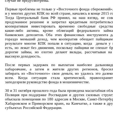
случае не предусмотрены.
Первые проблемы не только у «Восточного фонда сбережений»,
и у многих других КПК по всей стране, начались в конце 2015 г
Тогда Центральный банк РФ принял, на наш взгляд, не сов
продуманное решение и запретил кредитным потребительс
кооперативам инвестировать временно свободные средств
какие-либо активы, кроме облигаций федерального займ
банковских депозитов. Оба этих финансовых инструмента д
гораздо меньший доход, чем кооператив обещает пайщикам
результате многие КПК попали в ситуацию, когда деньги у 
есть, но лежат без движения, поскольку пайщики не спешат б
дорогие займы, но охотно делают вклады, рассчитывая на
высокую доходность.
После первых задержек по выплатам наиболее дальновид
хабаровчане, а затем и жители других регионов, бросил
забирать из «Восточного» свои деньги, но удалось это далек
всем. Когда ситуация стала критической, правоохранит
заподозрили руководство фонда в мошенничестве.
30 и 31 октября прошлого года была проведена масштабная обл
Полиция при поддержке Росгвардии и других силовых структ
обыскала помещения по 180 адресам в Москве, Санкт-Петербур
Хабаровском и Приморском краях, на Камчатке, а также в дру
субъектах Российской Федерации.