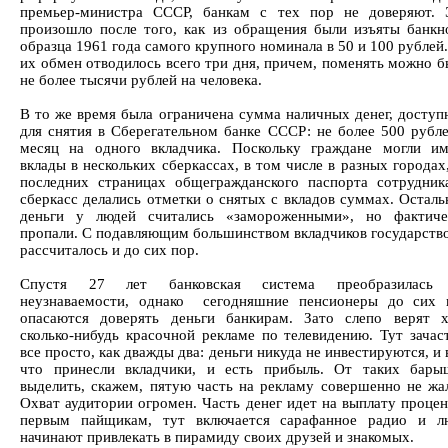
премьер-министра СССР, банкам с тех пор не доверяют. 
произошло после того, как из обращения были изъяты банкн
образца 1961 года самого крупного номинала в 50 и 100 рублей
их обмен отводилось всего три дня, причем, поменять можно 
не более тысячи рублей на человека.
В то же время была ограничена сумма наличных денег, доступ
для снятия в Сберегательном банке СССР: не более 500 рубле
месяц на одного вкладчика. Поскольку граждане могли им
вклады в нескольких сберкассах, в том числе в разных городах
последних страницах общегражданского паспорта сотрудник
сберкасс делались отметки о снятых с вкладов суммах. Остал
деньги у людей считались «замороженными», но фактиче
пропали. С подавляющим большинством вкладчиков государство
рассчиталось и до сих пор.
Спустя 27 лет банковская система преобразилась
неузнаваемости, однако сегодняшние пенсионеры до сих 
опасаются доверять деньги банкирам. Зато слепо верят х
сколько-нибудь красочной рекламе по телевидению. Тут зачас
все просто, как дважды два: деньги никуда не инвестируются, и 
что принесли вкладчики, и есть прибыль. От таких бары
выделить, скажем, пятую часть на рекламу совершенно не жал
Охват аудитории огромен. Часть денег идет на выплату проце
первым пайщикам, тут включается сарафанное радио и л
начинают привлекать в пирамиду своих друзей и знакомых.