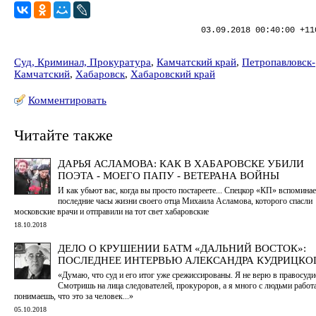
03.09.2018 00:40:00 +11
Суд, Криминал, Прокуратура
,
Камчатский край
,
Петропавловск-
Камчатский
,
Хабаровск
,
Хабаровский край
Комментировать
Читайте также
ДАРЬЯ АСЛАМОВА: КАК В ХАБАРОВСКЕ УБИЛИ
ПОЭТА - МОЕГО ПАПУ - ВЕТЕРАНА ВОЙНЫ
И как убьют вас, когда вы просто постареете... Спецкор «КП» вспоминае
последние часы жизни своего отца Михаила Асламова, которого спасли
московские врачи и отправили на тот свет хабаровские
18.10.2018
ДЕЛО О КРУШЕНИИ БАТМ «ДАЛЬНИЙ ВОСТОК»:
ПОСЛЕДНЕЕ ИНТЕРВЬЮ АЛЕКСАНДРА КУДРИЦКО
«Думаю, что суд и его итог уже срежиссированы. Я не верю в правосуди
Смотришь на лица следователей, прокуроров, а я много с людьми работа
понимаешь, что это за человек...»
05.10.2018