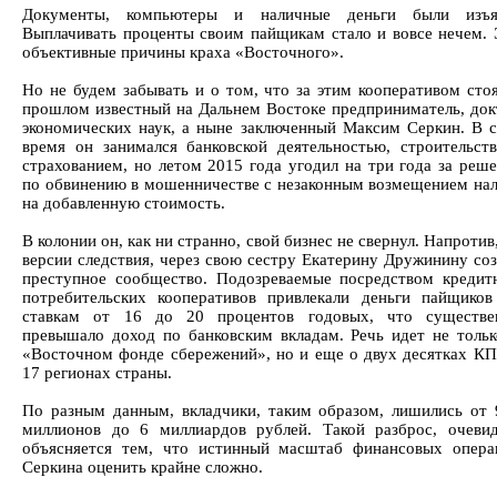
Документы, компьютеры и наличные деньги были изъя
Выплачивать проценты своим пайщикам стало и вовсе нечем. 
объективные причины краха «Восточного».
Но не будем забывать и о том, что за этим кооперативом сто
прошлом известный на Дальнем Востоке предприниматель, док
экономических наук, а ныне заключенный Максим Серкин. В с
время он занимался банковской деятельностью, строительств
страхованием, но летом 2015 года угодил на три года за реш
по обвинению в мошенничестве с незаконным возмещением нал
на добавленную стоимость.
В колонии он, как ни странно, свой бизнес не свернул. Напротив
версии следствия, через свою сестру Екатерину Дружинину со
преступное сообщество. Подозреваемые посредством кредит
потребительских кооперативов привлекали деньги пайщиков
ставкам от 16 до 20 процентов годовых, что существе
превышало доход по банковским вкладам. Речь идет не тольк
«Восточном фонде сбережений», но и еще о двух десятках КП
17 регионах страны.
По разным данным, вкладчики, таким образом, лишились от 
миллионов до 6 миллиардов рублей. Такой разброс, очевид
объясняется тем, что истинный масштаб финансовых опера
Серкина оценить крайне сложно.