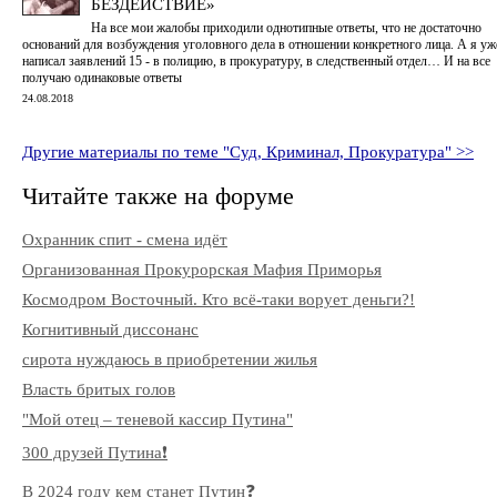
БЕЗДЕЙСТВИЕ»
На все мои жалобы приходили однотипные ответы, что не достаточно
оснований для возбуждения уголовного дела в отношении конкретного лица. А я уж
написал заявлений 15 - в полицию, в прокуратуру, в следственный отдел… И на все
получаю одинаковые ответы
24.08.2018
Другие материалы по теме "Суд, Криминал, Прокуратура" >>
Читайте также на форуме
Охранник спит - смена идёт
Организованная Прокурорская Мафия Приморья
Космодром Восточный. Кто всё-таки ворует деньги?!
Когнитивный диссонанс
сирота нуждаюсь в приобретении жилья
Власть бритых голов
"Мой отец – теневой кассир Путина"
300 друзей Путина❗️
В 2024 году кем станет Путин❓