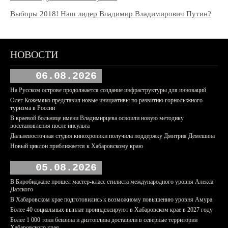
Выборы 2018! Наш лидер Владимир Владимирович Путин?
НОВОСТИ
06.08.2026
На Русском острове продолжается создание инфраструктуры для инноваций
Олег Кожемяко представил новые инициативы по развитию горнолыжного
туризма в России
В краевой больнице имени Владимирцева освоили новую методику
восстановления после инсульта
Дальневосточная студия кинохроники получила поддержку Дмитрия Демешина
Новый циклон приближается к Хабаровскому краю
05.08.2026
В Биробиджане прошел мастер-класс стилиста международного уровня Алекса
Датского
В Хабаровском крае подготовились к возможному повышению уровня Амура
Более 40 социальных выплат проиндексируют в Хабаровском крае в 2027 году
Более 1 000 тонн бензина и дизтоплива доставили в северные территории
Хабаровского края