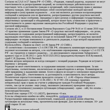
Согласно пп.3,4,6 ст.57 Закона РФ «О СМИ», «Редакция, главный редактор, журналист не несут
ответственности за распространение сведений, не соответствующих действительности и
порочащих честь и достоинство граждан и организаций, либо ущемляющих права и законные
интересы граждан, либо представляющих собой злоупотребление свободой массовой
информации и (или) правами журналиста: ...если они являются дословным воспроизведением
сообщений и материалов или их фрагментов, распространенных другим средством массовой
информации (а также сообщения, переданные в пресс-релизах и информация государственных,
общественных организаций и объединений), которое может быть установлено и привлечено к
ответственности за данное нарушение законодательства Российской Федерации о средствах
массовой информации».
Согласно абз.3, п.13 Постановления Пленума Верховного Суда РФ №16 от 15 июня 2010 года
«О практике применения судами Закона РФ «О средствах массовой информации», «по делам,
вытекающим из содержания распространенной информации, распространитель не является
надлежащим ответчиком, поскольку исходя из положений Закона РФ «О средствах массовой
информации» не вправе вмешиваться в деятельность редакции, в ходе которой определяется
содержание сообщений и материалов».
Воспользуйтесь «Правом на ответ» (ст.46 Закона РФ «О СМИ»).
«В соответствии с положением ч.3 ст.196 ГПК РФ, обязанность компенсации морального вреда
подлежит возложению на авторов, а по опубликованию опровержения, в порядке ч.2 ст.152 ГК
РФ - на учредителя и главного редактор», - из апелляционного определения Хабаровского
краевого суда от 22.08.2012 г. (дело №33-5325/2012) председательствующего И.И.Куликовой,
судей С.И.Дорожко, Н.В.Пестовой.
Мнения авторов материалов не всегда совпадают с позицией редакции. Редакция не вступает в
переписку с авторами.
Редакция не несет ответственность за содержание внешних ссылок и комментариев. За них
ответственны, соответственно, исключительно их правообладатели и авторы. Комментарии на
сайте приравнены к выражению мнения. Блоги и форум не входят в электронное периодическое
издание «Дебри-ДВ», ответственность за достоверность и наполняемость несут авторы.
Политические опросы/голосования проводятся согласно ч.2. ст.46 «Опросы общественного
мнения» Федерального закона от 12.06.2002 г. № 67-ФЗ «Об основных гарантиях
избирательных прав и права на участие в референдуме граждан Российской Федерации»;
считать, там где не указано: лицо (лица), заказавшее (заказавших) проведение опроса и
оплатившее (оплативших) указанную публикацию (обнародование) - едино - сайт, без оплаты -
безвозмездно/бесплатно.
Часовой пояс сервера UTC+11 (AEST), фактически +8 мск.
Если вы обнаружили ошибки на сайте, пожалуйста,
сообщите нам об этом
.
Распространение информации о политической, социальной, духовной жизни общества,
публикации на актуальные темы, просветительские функции. Для мужчин и женщин. 16+ для
детей старше 16 лет.
СМИ не получает субсидий.