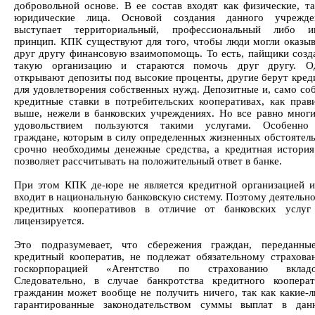
добровольной основе. В ее состав входят как физические, та
юридические лица. Основой создания данного учрежде
выступает территориальный, профессиональный либо и
принцип. КПК существуют для того, чтобы люди могли оказыв
друг другу финансовую взаимопомощь. То есть, пайщики созд
такую организацию и стараются помочь друг другу. О
открывают депозиты под высокие проценты, другие берут кред
для удовлетворения собственных нужд. Депозитные и, само со
кредитные ставки в потребительских кооперативах, как прави
выше, нежели в банковских учреждениях. Но все равно многи
удовольствием пользуются такими услугами. Особенно
граждане, которым в силу определенных жизненных обстоятель
срочно необходимы денежные средства, а кредитная история
позволяет рассчитывать на положительный ответ в банке.
При этом КПК де-юре не является кредитной организацией и
входит в национальную банковскую систему. Поэтому деятельн
кредитных кооперативов в отличие от банковских услуг
лицензируется.
Это подразумевает, что сбережения граждан, переданны
кредитный кооператив, не подлежат обязательному страхова
госкорпорацией «Агентство по страхованию вкладо
Следовательно, в случае банкротства кредитного кооперат
гражданин может вообще не получить ничего, так как какие-л
гарантированные законодательством суммы выплат в дан