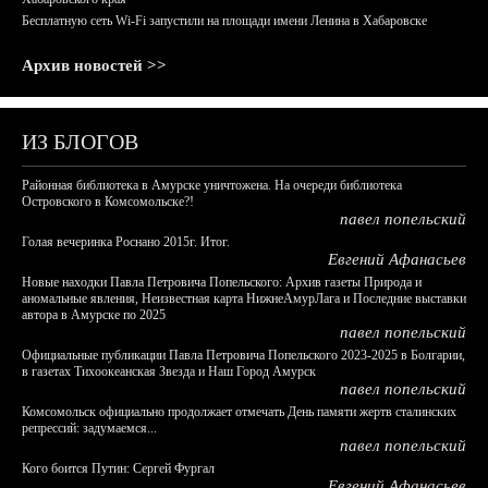
Бесплатную сеть Wi-Fi запустили на площади имени Ленина в Хабаровске
Архив новостей >>
ИЗ БЛОГОВ
Районная библиотека в Амурске уничтожена. На очереди библиотека
Островского в Комсомольске?!
павел попельский
Голая вечеринка Роснано 2015г. Итог.
Евгений Афанасьев
Новые находки Павла Петровича Попельского: Архив газеты Природа и
аномальные явления, Неизвестная карта НижнеАмурЛага и Последние выставки
автора в Амурске по 2025
павел попельский
Официальные публикации Павла Петровича Попельского 2023-2025 в Болгарии,
в газетах Тихоокеанская Звезда и Наш Город Амурск
павел попельский
Комсомольск официально продолжает отмечать День памяти жертв сталинских
репрессий: задумаемся...
павел попельский
Кого боится Путин: Сергей Фургал
Евгений Афанасьев