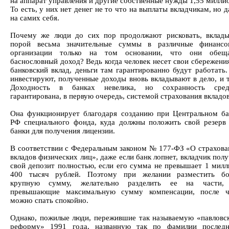
на аппарат управления и другие собственные нужды 1,55 милли
То есть, у них нет денег не то что на выплаты вкладчикам, но 
на самих себя.
Почему же люди до сих пор продолжают рисковать, вклады
порой весьма значительные суммы в различные финансо
организации только на том основании, что они обещ
баснословный доход? Ведь когда человек несет свои сбережени
банковский вклад, деньги там гарантированно будут работать
инвестируют, полученные доходы вновь вкладывают в дело, и т
Доходность в банках невелика, но сохранность сред
гарантирована, в первую очередь, системой страхования вкладов
Она функционирует благодаря созданию при Центральном ба
РФ специального фонда, куда должны положить свой резерв 
банки для получения лицензии.
В соответствии с Федеральным законом № 177-ФЗ «О страхова
вкладов физических лиц», даже если банк лопнет, вкладчик пол
свой депозит полностью, если его сумма не превышает 1 милл
400 тысяч рублей. Поэтому при желании разместить бо
крупную сумму, желательно разделить ее на части,
превышающие максимальную сумму компенсации, после ч
можно спать спокойно.
Однако, пожилые люди, пережившие так называемую «павловс
реформу» 1991 года, названную так по фамилии последн