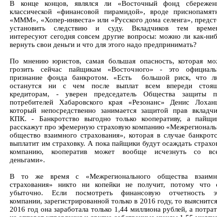
В конце концов, являлся ли «Восточный фонд сбережен
классической «финансовой пирамидой», вроде приснопамят
«МММ», «Хопер-инвеста» или «Русского дома селенга», предст
установить следствию и суду. Вкладчиков тем време
интересуют сегодня совсем другие вопросы: можно ли как-ниб
вернуть свои деньги и что для этого надо предпринимать?
По мнению юристов, самая большая опасность, которая мо
грозить сейчас пайщикам «Восточного» - это официаль
признание фонда банкротом. «Есть большой риск, что л
останутся ни с чем после выплат всем впереди стоя
кредиторам, - уверен председатель Общества защиты п
потребителей Хабаровского края «Резонанс» Денис Лоханц
который непосредственно занимается защитой прав вкладчи
КПК. - Банкротство выгодно только кооперативу, а пайщи
расскажут про эфемерную страховую компанию «Межрегиональ
общество взаимного страхования», которая в случае банкротс
выплатит им страховку. А пока пайщики будут осаждать страх
компанию, кооператив может вообще исчезнуть со вс
деньгами».
В то же время с «Межрегионального общества взаимн
страхования» никто ни копейки не получит, потому что 
убыточно. Если посмотреть финансовую отчетность э
компании, зарегистрированной только в 2016 году, то выяснится
2016 год она заработала только 1,44 миллиона рублей, а потра