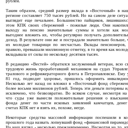
рублей.
Таким образом, средний размер вклада в «Восточный» в на
регионе составляет 750 тысяч рублей. Но на самом деле ситу
выглядит еще печальнее. Большинство пайщиков, лишившихс
этом КПК своих сбережений - пожилые люди. Они накопил
выходу на пенсию значительные суммы и хотели как мо
выгоднее вложить их, чтобы регулярно получать дополнитель
доход. В результате они же и пострадали значительно больше,
их молодые товарищи по несчастью. Вклады пенсионеров, 
правило, превышали миллионную отметку, в то время как моло
вкладывала от силы по нескольку десятков тысяч.
В редакцию «Вестей» обратился заслуженный ветеран, всю с
трудовую жизнь проработавший механиком на судах Управле
тралового и рефрижераторного флота в Петропавловске. Ему 
81 год, подводит здоровье, пришлось оформить инвалиднос
Несколько лет назад он вложил в «Восточный фонд сбережен
более восьми миллионов рублей. Теперь эти деньги потеряны и
исключено, что безвозвратно. Во всяком случае, несмотря на
что суды уже вынесли положительные решения о взыскани
фонда денег по части исковых заявлений камчатцев, денег
счетах КПК нет и взять их, похоже, негде.
Некоторые средства массовой информации поспешили в ко
прошлого года назвать лопнувший фонд «финансовой пирамидо
На наш взгляд - несколько преждевременно. Несмотря на то, ч