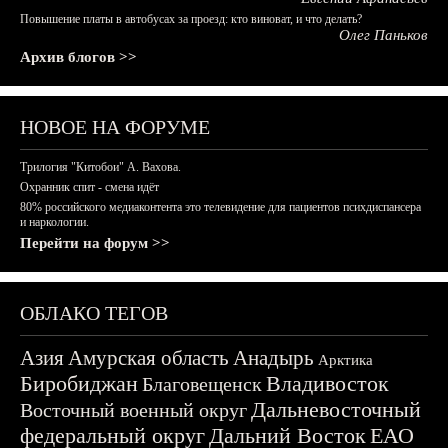
Повышение платы в автобусах за проезд: кто виноват, и что делать?
Олег Паньков
Архив блогов >>
НОВОЕ НА ФОРУМЕ
Трилогия "Китобои" А. Вахова.
Охранник спит - смена идёт
80% российского медиаконтента это телевидение для пациентов психдиспансера
и наркологии.
Перейти на форум >>
ОБЛАКО ТЕГОВ
Азия
Амурская область
Анадырь
Арктика
Биробиджан
Владивосток
Благовещенск
Дальневосточный
Восточный военный округ
федеральный округ
Дальний Восток
ЕАО