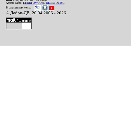
Адреса сайта:
DEBRI-DV.COM
,
DEBRI-DV.RU
.
В социальных сетях:
© Дебри-ДВ, 20.04.2006 - 2026