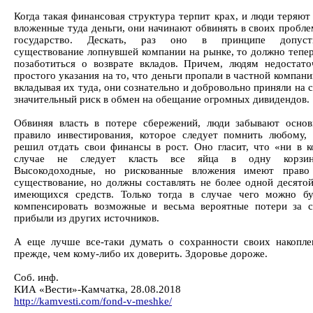
Когда такая финансовая структура терпит крах, и люди теряют
вложенные туда деньги, они начинают обвинять в своих пробл
государство. Дескать, раз оно в принципе допуст
существование лопнувшей компании на рынке, то должно тепер
позаботиться о возврате вкладов. Причем, людям недостато
простого указания на то, что деньги пропали в частной компани
вкладывая их туда, они сознательно и добровольно приняли на 
значительный риск в обмен на обещание огромных дивидендов.
Обвиняя власть в потере сбережений, люди забывают основ
правило инвестирования, которое следует помнить любому, 
решил отдать свои финансы в рост. Оно гласит, что «ни в к
случае не следует класть все яйца в одну корзин
Высокодоходные, но рискованные вложения имеют право
существование, но должны составлять не более одной десятой
имеющихся средств. Только тогда в случае чего можно бу
компенсировать возможные и весьма вероятные потери за с
прибыли из других источников.
А еще лучше все-таки думать о сохранности своих накопле
прежде, чем кому-либо их доверить. Здоровье дороже.
Соб. инф.
КИА «Вести»-Камчатка, 28.08.2018
http://kamvesti.com/fond-v-meshke/