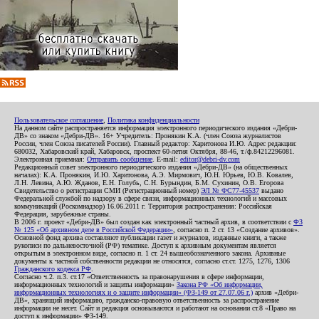
Пользовательское соглашение
,
Политика конфиденциальности
На данном сайте распространяется информация электронного периодического издания «Дебри-
ДВ» со знаком «Дебри-ДВ». 16+ Учредитель: Пронякин К.А. (член Союза журналистов
России, член Союза писателей России). Главный редактор: Харитонова И.Ю. Адрес редакции:
680032, Хабаровский край, Хабаровск, проспект 60-летия Октября, 88-46, т./ф.84212296081.
Электронная приемная:
Отправить сообщение
. E-mail:
editor@debri-dv.com
Редакционный совет электронного периодического издания «Дебри-ДВ» (на общественных
началах): К.А. Пронякин, И.Ю. Харитонова, А.Э. Мирмович, Ю.Н. Юрьев, Ю.В. Ковалев,
Л.Н. Левина, А.Ю. Жданов, Е.Н. Голубь, С.Н. Бурындин, Б.М. Сухинин, О.В. Егорова
Свидетельство о регистрации СМИ (Регистрационный номер)
ЭЛ № ФС77-45537
выдано
Федеральной службой по надзору в сфере связи, информационных технологий и массовых
коммуникаций (Роскомнадзор) 16.06.2011 г. Территория распространения: Российская
Федерация, зарубежные страны.
В 2006 г. проект «Дебри-ДВ» был создан как электронный частный архив, в соответствии с
ФЗ
№ 125 «Об архивном деле в Российской Федерации»
, согласно п. 2 ст. 13 «Создание архивов».
Основной фонд архива составляют публикации газет и журналов, изданные книги, а также
рукописи по дальневосточной (РФ) тематике. Доступ к архивным документам является
открытым в электронном виде, согласно п. 1 ст. 24 вышеобозначенного закона. Архивные
документы к частной собственности редакции не относятся, согласно ст.ст. 1275, 1276, 1306
Гражданского кодекса РФ
.
Согласно ч.2. п.3. ст.17 «Ответственность за правонарушения в сфере информации,
информационных технологий и защиты информации»
Закона РФ «Об информации,
информационных технологиях и о защите информации» (ФЗ-149 от 27.07.06 г.)
архив «Дебри-
ДВ», хранящий информацию, гражданско-правовую ответственность за распространение
информации не несет. Сайт и редакция основываются и работают на основании ст.8 «Право на
доступ к информации» ФЗ-149.