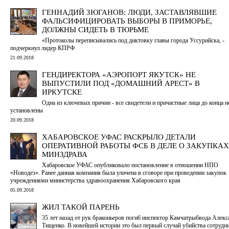
ГЕННАДИЙ ЗЮГАНОВ: ЛЮДИ, ЗАСТАВЛЯВШИЕ
ФАЛЬСИФИЦИРОВАТЬ ВЫБОРЫ В ПРИМОРЬЕ,
ДОЛЖНЫ СИДЕТЬ В ТЮРЬМЕ
«Протоколы переписывались под диктовку главы города Уссурийска, -
подчеркнул лидер КПРФ
21.09.2018
ГЕНДИРЕКТОРА «АЭРОПОРТ ЯКУТСК» НЕ
ВЫПУСТИЛИ ПОД «ДОМАШНИЙ АРЕСТ» В
ИРКУТСКЕ
Одна из ключевых причин - все свидетели и причастные лица до конца н
установлены
20.09.2018
ХАБАРОВСКОЕ УФАС РАСКРЫЛО ДЕТАЛИ
ОПЕРАТИВНОЙ РАБОТЫ ФСБ В ДЕЛЕ О ЗАКУПКАХ
МИНЗДРАВА
Хабаровское УФАС опубликовало постановление в отношении НПО
«Новодез». Ранее данная компания была уличена в сговоре при проведении закупок
учреждениями министерства здравоохранения Хабаровского края
05.09.2018
ЖИЛ ТАКОЙ ПАРЕНЬ
35 лет назад от рук браконьеров погиб инспектор Камчатрыбвода Алекс
Тищенко. В новейшей истории это был первый случай убийства сотрудн