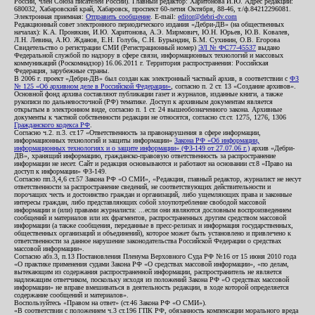
России, член Союза писателей России). Главный редактор: Харитонова И.Ю. Адрес редакции:
680032, Хабаровский край, Хабаровск, проспект 60-летия Октября, 88-46, т./ф.84212296081.
Электронная приемная:
Отправить сообщение
. E-mail:
editor@debri-dv.com
Редакционный совет электронного периодического издания «Дебри-ДВ» (на общественных
началах): К.А. Пронякин, И.Ю. Харитонова, А.Э. Мирмович, Ю.Н. Юрьев, Ю.В. Ковалев,
Л.Н. Левина, А.Ю. Жданов, Е.Н. Голубь, С.Н. Бурындин, Б.М. Сухинин, О.В. Егорова
Свидетельство о регистрации СМИ (Регистрационный номер)
ЭЛ № ФС77-45537
выдано
Федеральной службой по надзору в сфере связи, информационных технологий и массовых
коммуникаций (Роскомнадзор) 16.06.2011 г. Территория распространения: Российская
Федерация, зарубежные страны.
В 2006 г. проект «Дебри-ДВ» был создан как электронный частный архив, в соответствии с
ФЗ
№ 125 «Об архивном деле в Российской Федерации»
, согласно п. 2 ст. 13 «Создание архивов».
Основной фонд архива составляют публикации газет и журналов, изданные книги, а также
рукописи по дальневосточной (РФ) тематике. Доступ к архивным документам является
открытым в электронном виде, согласно п. 1 ст. 24 вышеобозначенного закона. Архивные
документы к частной собственности редакции не относятся, согласно ст.ст. 1275, 1276, 1306
Гражданского кодекса РФ
.
Согласно ч.2. п.3. ст.17 «Ответственность за правонарушения в сфере информации,
информационных технологий и защиты информации»
Закона РФ «Об информации,
информационных технологиях и о защите информации» (ФЗ-149 от 27.07.06 г.)
архив «Дебри-
ДВ», хранящий информацию, гражданско-правовую ответственность за распространение
информации не несет. Сайт и редакция основываются и работают на основании ст.8 «Право на
доступ к информации» ФЗ-149.
Согласно пп.3,4,6 ст.57 Закона РФ «О СМИ», «Редакция, главный редактор, журналист не несут
ответственности за распространение сведений, не соответствующих действительности и
порочащих честь и достоинство граждан и организаций, либо ущемляющих права и законные
интересы граждан, либо представляющих собой злоупотребление свободой массовой
информации и (или) правами журналиста: ...если они являются дословным воспроизведением
сообщений и материалов или их фрагментов, распространенных другим средством массовой
информации (а также сообщения, переданные в пресс-релизах и информация государственных,
общественных организаций и объединений), которое может быть установлено и привлечено к
ответственности за данное нарушение законодательства Российской Федерации о средствах
массовой информации».
Согласно абз.3, п.13 Постановления Пленума Верховного Суда РФ №16 от 15 июня 2010 года
«О практике применения судами Закона РФ «О средствах массовой информации», «по делам,
вытекающим из содержания распространенной информации, распространитель не является
надлежащим ответчиком, поскольку исходя из положений Закона РФ «О средствах массовой
информации» не вправе вмешиваться в деятельность редакции, в ходе которой определяется
содержание сообщений и материалов».
Воспользуйтесь «Правом на ответ» (ст.46 Закона РФ «О СМИ»).
«В соответствии с положением ч.3 ст.196 ГПК РФ, обязанность компенсации морального вреда