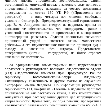
мнению многих опрошенных военнослужащих, удивил
вступивший на минувшей неделе в законную силу приговор,
определивший офицеру наказание за четыре доказанных
преступления по статье 160 УК РФ («Присвоение или
растрата») — в виде четырех лет лишения свободы...
условно и без штрафа. Председательствующий гарнизонного
суда В. А. Андрусов, как следует из вердикта, принял во
внимание те обстоятельства, что «подсудимый ранее к
уголовной ответственности не привлекался и в содеянном
чистосердечно раскаялся. Леденев полностью возместил
причиненный ущерб и является отцом малолетнего
ребенка,... а его имущественное положение приводит суд к
выводу о наказании без штрафа. Представитель
потерпевшего (читай — государство) на более строгом
наказании не настаивал».
За официальными комментариями наш корреспондент
обратился к руководителю военного следственного отдела
(СО) Следственного комитета при Прокуратуре РФ по
гарнизону Комсомольска-на-Амуре Владимиру
Симиницкому. Выяснились и другие факты из служебной
биографии Романа Леденева. По информации руководства
гарнизонного СО, начфин из «Таежки» в недавнем прошлом
привлекался не как растратчик казны, а как компетентный
консультант при расследовании других дел коррупционной
направленности. Кроме того, ни одна ревизия, проверявшая
неоднократно деятельность помощника командира в/ч 22452