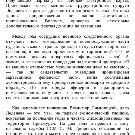
получающих зарплату на личные электронные карты.
Проверялась также законность трудоустройства супруги
Леденева на разные должности в воинских частях. Но пока
данные предположения не нашли достаточных
подтверждений. Впрочем, проверка по некоторым
дополнительным фактам до конца не завершена.
Между тем сотрудник военного следственного органа
отмечает: пока командование и военнослужащие части
судачили, в каких странах проводят отпуск семьи «простых»
начфинов, в военную прокуратуру и гарнизонный СО не
поступало никаких конкретных официальных жалоб. А
значит, и не возникало повода для надлежащей проверки. «Я
на машины стоимостью меньше миллиона даже не смотрю»,
— так по свидетельству очевидцев иронизировал
зарвавшийся финансист части, когда сослуживцы
демонстрировали ему приобретенные иномарки «народного
образца». Но эти обиды офицеров и прапорщиков,
осмысливающих цену авто и золотые эксклюзивные часы
своего «финика», как говорится, к делу не пришьешь.
Как напоминает полковник Владимир Симиницкий, дело
Леденева — это, увы, не первый экономический гнойник,
вскрытый за последние годы в частях, дислоцированных на
территории Приамурья. На два года отправлен в зону
начальник службы ГСМ С. М. Грищенко, сбывавший на
сторону сотни тонн мазута, предназначенного для местной