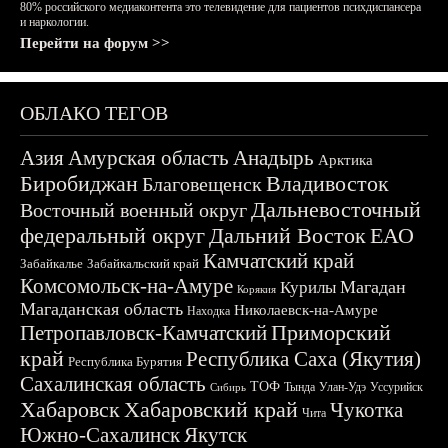
80% российского медиаконтента это телевидение для пациентов психдиспансера
и наркологии.
Перейти на форум >>
ОБЛАКО ТЕГОВ
Азия
Амурская область
Анадырь
Арктика
Биробиджан
Владивосток
Благовещенск
Дальневосточный
Восточный военный округ
федеральный округ
Дальний Восток
ЕАО
Камчатский край
Забайкалье
Забайкальский край
Комсомольск-на-Амуре
Магадан
Курилы
Корякия
Магаданская область
Николаевск-на-Амуре
Находка
Приморский
Петропавловск-Камчатский
край
Республика Саха (Якутия)
Республика Бурятия
Сахалинская область
ТОФ
Тында
Улан-Удэ
Уссурийск
Сибирь
Хабаровск
Хабаровский край
Чукотка
Чита
Южно-Сахалинск
Якутск