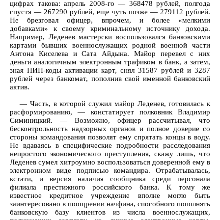
цифрах такова: апрель 2008-го — 368478 рублей, полгода
спустя — 267290 рублей, еще чуть позже — 279112 рублей.
Не брезговал офицер, впрочем, и более «мелкими
добавками» к своему криминальному источнику дохода.
Например, Леденев мастерски воспользовался банковскими
картами бывших военнослужащих родной военной части
Антона Киселева и Сата Айдына. Майор перевел с них
деньги аналогичным электронным трафиком в банк, а затем,
зная ПИН-коды активации карт, снял 31587 рублей и 3287
рублей через банкомат, пополнив свой именной банковский
актив.
— Часть, в которой служил майор Леденев, готовилась к
расформированию, — констатирует полковник Владимир
Симиницкий. — Возможно, офицер рассчитывал, что
бесконтрольность надзорных органов и полное доверие со
стороны командования позволят ему спрятать концы в воду.
Не вдаваясь в специфические подробности расследования
непростого экономического преступления, скажу лишь, что
Леденев сумел хитроумно воспользоваться доверенной ему в
электронном виде подписью командира. Отрабатывалась,
кстати, и версия наличия сообщника среди персонала
филиала престижного российского банка. К тому же
известное кредитное учреждение вполне могло быть
заинтересовано в поощрении начфина, способного пополнять
банковскую базу клиентов из числа военнослужащих,