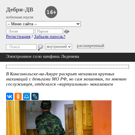
Дебри-ДВ
мобильная версия
Логин
Пароль
Регистрация
/
Забыли пароль?
расширенный
Электронное соло начфина Леденева
В Комсомольске-на-Амуре раскрыт механизм крупных
махинаций с деньгами МО РФ, но сам мошенник, по мнению
сослуживцев, отделался «виртуальным» наказанием