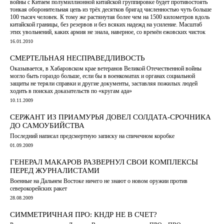
войны с Китаем полумиллионной китайской группировке будет противостоять
тонкая оборонительная цепь из трёх десятков бригад численностью чуть больше
100 тысяч человек. К тому же растянутая более чем на 1500 километров вдоль
китайской границы, без резервов и без всяких надежд на усиление. Масштаб
этих увольнений, каких армия не знала, наверное, со времён ежовских чисток
16.01.2010
СМЕРТЕЛЬНАЯ НЕСПРАВЕДЛИВОСТЬ
Оказывается, в Хабаровском крае ветеранов Великой Отечественной войны
могло быть гораздо больше, если бы в военкоматах и органах социальной
защиты не теряли справки и другие документы, заставляя пожилых людей
ходить в поисках доказательств по «кругам ада»
10.11.2009
СЕРЖАНТ ИЗ ПРИАМУРЬЯ ДОВЕЛ СОЛДАТА-СРОЧНИКА
ДО САМОУБИЙСТВА
Последний написал предсмертную записку на спичечном коробке
01.09.2009
ГЕНЕРАЛ МАКАРОВ РАЗВЕРНУЛ СВОИ КОМПЛЕКСЫ
ПЕРЕД ЖУРНАЛИСТАМИ
Военные на Дальнем Востоке ничего не знают о новом оружии против
северокорейских ракет
28.08.2009
СИММЕТРИЧНАЯ ПРО: КНДР НЕ В СЧЕТ?