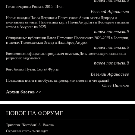
павел попельский
Голая вечеринка Роснано 2015г. Итог.
Евгений Афанасьев
Новые находки Павла Петровича Попельского: Архив газеты Природа и
аномальные явления, Неизвестная карта НижнеАмурЛага и Последние выставки
автора в Амурске по 2025
павел попельский
Официальные публикации Павла Петровича Попельского 2023-2025 в Болгарии,
в газетах Тихоокеанская Звезда и Наш Город Амурск
павел попельский
Комсомольск официально продолжает отмечать День памяти жертв сталинских
репрессий: задумаемся...
павел попельский
Кого боится Путин: Сергей Фургал
Евгений Афанасьев
Повышение платы в автобусах за проезд: кто виноват, и что делать?
Олег Паньков
Архив блогов >>
НОВОЕ НА ФОРУМЕ
Трилогия "Китобои" А. Вахова.
Охранник спит - смена идёт