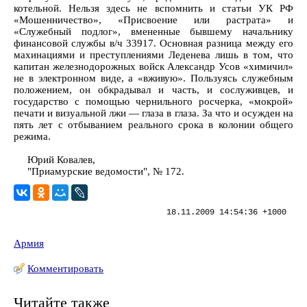
котельной. Нельзя здесь не вспомнить и статьи УК РФ
«Мошенничество», «Присвоение или растрата» и
«Служебный подлог», вмененные бывшему начальнику
финансовой службы в/ч 33917. Основная разница между его
махинациями и преступлениями Леденева лишь в том, что
капитан железнодорожных войск Александр Усов «химичил»
не в электронном виде, а «вживую». Пользуясь служебным
положением, он обкрадывал и часть, и сослуживцев, и
государство с помощью чернильного росчерка, «мокрой»
печати и визуальной лжи — глаза в глаза. За что и осужден на
пять лет с отбыванием реального срока в колонии общего
режима.
Юрий Ковалев,
"Приамурские ведомости", № 172.
18.11.2009 14:54:36 +1000
Армия
Комментировать
Читайте также