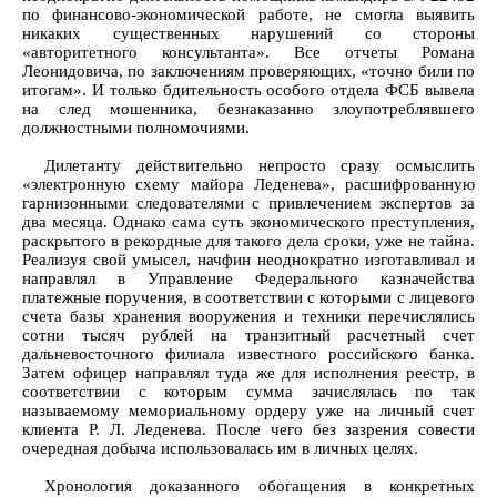
по финансово-экономической работе, не смогла выявить
никаких существенных нарушений со стороны
«авторитетного консультанта». Все отчеты Романа
Леонидовича, по заключениям проверяющих, «точно били по
итогам». И только бдительность особого отдела ФСБ вывела
на след мошенника, безнаказанно злоупотреблявшего
должностными полномочиями.
Дилетанту действительно непросто сразу осмыслить
«электронную схему майора Леденева», расшифрованную
гарнизонными следователями с привлечением экспертов за
два месяца. Однако сама суть экономического преступления,
раскрытого в рекордные для такого дела сроки, уже не тайна.
Реализуя свой умысел, начфин неоднократно изготавливал и
направлял в Управление Федерального казначейства
платежные поручения, в соответствии с которыми с лицевого
счета базы хранения вооружения и техники перечислялись
сотни тысяч рублей на транзитный расчетный счет
дальневосточного филиала известного российского банка.
Затем офицер направлял туда же для исполнения реестр, в
соответствии с которым сумма зачислялась по так
называемому мемориальному ордеру уже на личный счет
клиента Р. Л. Леденева. После чего без зазрения совести
очередная добыча использовалась им в личных целях.
Хронология доказанного обогащения в конкретных