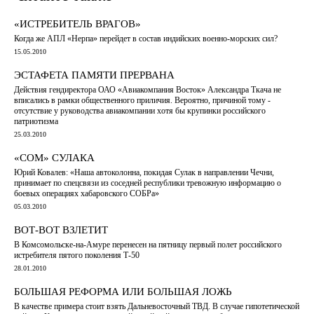
«ИСТРЕБИТЕЛЬ ВРАГОВ»
Когда же АПЛ «Нерпа» перейдет в состав индийских военно-морских сил?
15.05.2010
ЭСТАФЕТА ПАМЯТИ ПРЕРВАНА
Действия гендиректора ОАО «Авиакомпания Восток» Александра Ткача не
вписались в рамки общественного приличия. Вероятно, причиной тому -
отсутствие у руководства авиакомпании хотя бы крупинки российского
патриотизма
25.03.2010
«СОМ» СУЛАКА
Юрий Ковалев: «Наша автоколонна, покидая Сулак в направлении Чечни,
принимает по спецсвязи из соседней республики тревожную информацию о
боевых операциях хабаровского СОБРа»
05.03.2010
ВОТ-ВОТ ВЗЛЕТИТ
В Комсомольске-на-Амуре перенесен на пятницу первый полет российского
истребителя пятого поколения Т-50
28.01.2010
БОЛЬШАЯ РЕФОРМА ИЛИ БОЛЬШАЯ ЛОЖЬ
В качестве примера стоит взять Дальневосточный ТВД. В случае гипотетической