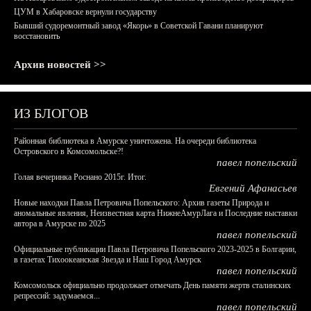
ЦУМ в Хабаровске вернули государству
Бывший судоремонтный завод «Якорь» в Советской Гавани планируют
восстановить
Архив новостей >>
ИЗ БЛОГОВ
Районная библиотека в Амурске уничтожена. На очереди библиотека
Островского в Комсомольске?!
павел попельский
Голая вечеринка Роснано 2015г. Итог.
Евгений Афанасьев
Новые находки Павла Петровича Попельского: Архив газеты Природа и
аномальные явления, Неизвестная карта НижнеАмурЛага и Последние выставки
автора в Амурске по 2025
павел попельский
Официальные публикации Павла Петровича Попельского 2023-2025 в Болгарии,
в газетах Тихоокеанская Звезда и Наш Город Амурск
павел попельский
Комсомольск официально продолжает отмечать День памяти жертв сталинских
репрессий: задумаемся...
павел попельский