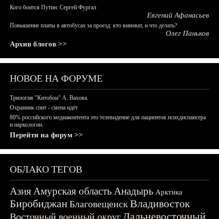
Кого боится Путин: Сергей Фургал
Евгений Афанасьев
Повышение платы в автобусах за проезд: кто виноват, и что делать?
Олег Паньков
Архив блогов >>
НОВОЕ НА ФОРУМЕ
Трилогия "Китобои" А. Вахова.
Охранник спит - смена идёт
80% российского медиаконтента это телевидение для пациентов психдиспансера
и наркологии.
Перейти на форум >>
ОБЛАКО ТЕГОВ
Азия
Амурская область
Анадырь
Арктика
Биробиджан
Владивосток
Благовещенск
Дальневосточный
Восточный военный округ