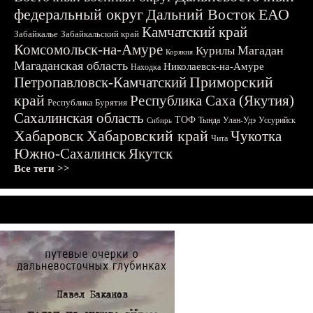
федеральный округ
Дальний Восток
ЕАО
Камчатский край
Забайкалье
Забайкальский край
Комсомольск-на-Амуре
Магадан
Курилы
Корякия
Магаданская область
Николаевск-на-Амуре
Находка
Приморский
Петропавловск-Камчатский
край
Республика Саха (Якутия)
Республика Бурятия
Сахалинская область
ТОФ
Тында
Улан-Удэ
Уссурийск
Сибирь
Хабаровск
Хабаровский край
Чукотка
Чита
Южно-Сахалинск
Якутск
Все теги >>