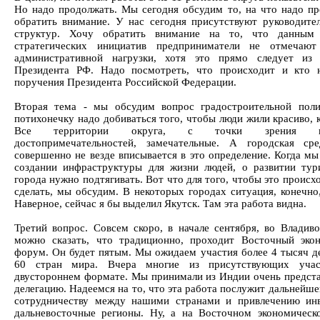
Но надо продолжать. Мы сегодня обсудим то, на что надо пр
обратить внимание. У нас сегодня присутствуют руководите
структур. Хочу обратить внимание на то, что данным 
стратегических инициатив предприниматели не отмечают
административной нагрузки, хотя это прямо следует из 
Президента РФ. Надо посмотреть, что происходит и кто 
поручения Президента Российской Федерации.
Вторая тема - мы обсудим вопрос градостроительной пол
потихонечку надо добиваться того, чтобы люди жили красиво, 
Все территории округа, с точки зрения пр
достопримечательностей, замечательные. А городская ср
совершенно не везде вписывается в это определение. Когда мы
создании инфраструктуры для жизни людей, о развитии тур
города нужно подтягивать. Вот что для того, чтобы это происх
сделать, мы обсудим. В некоторых городах ситуация, конечно,
Наверное, сейчас я бы выделил Якутск. Там эта работа видна.
Третий вопрос. Совсем скоро, в начале сентября, во Владиво
можно сказать, что традиционно, проходит Восточный эко
форум. Он будет пятым. Мы ожидаем участия более 4 тысяч де
60 стран мира. Вчера многие из присутствующих учас
двустороннем формате. Мы принимали из Индии очень предст
делегацию. Надеемся на то, что эта работа послужит дальнейш
сотрудничеству между нашими странами и привлечению ин
дальневосточные регионы. Ну, а на Восточном экономичес