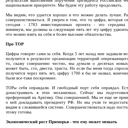
результатам выполнения поручения президента Российской Ф
национальном приоритете. Мы будем эту работу продолжать.
Мы видим, что удается хорошо и что можно делать лучше. Ра
совершенствоваться. Я уверен в том, что та цифра, которая с
сегодня - 1783 инвестиционных проекта - это середина 
минимум, мы должны за следующие пять лет эту цифру удвоить
что можно взять на себя и более высокие обязательства.
Про ТОР
Цифры говорят сами за себя. Когда 5 лет назад мне задавали в
получится в результате организации территорий опережающего
то, скажу совершенно честно, мы думали о десятках новых
может быть, сто, двести, триста. Но если бы меня тогда спроси
получится через пять лет, цифру 1700 я бы не назвал, конечн
были все-таки поскромнее.
ТОРы себя оправдали. И свободный порт себя оправдал. Ес
донастраивать в этих механизмах. Сейчас мы подготовил
преференций на Арктику. Она совершенней. Мы ее еще не прин
о ней докладывать президенту РФ. Но мы учли те недостатк
видим в сложившейся системе. Совершенствоваться надо посто
этому готовы.
Экономический рост Приморья - что ему может мешать