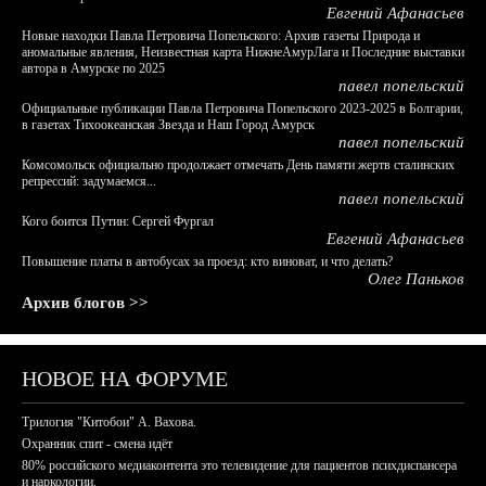
Евгений Афанасьев
Новые находки Павла Петровича Попельского: Архив газеты Природа и
аномальные явления, Неизвестная карта НижнеАмурЛага и Последние выставки
автора в Амурске по 2025
павел попельский
Официальные публикации Павла Петровича Попельского 2023-2025 в Болгарии,
в газетах Тихоокеанская Звезда и Наш Город Амурск
павел попельский
Комсомольск официально продолжает отмечать День памяти жертв сталинских
репрессий: задумаемся...
павел попельский
Кого боится Путин: Сергей Фургал
Евгений Афанасьев
Повышение платы в автобусах за проезд: кто виноват, и что делать?
Олег Паньков
Архив блогов >>
НОВОЕ НА ФОРУМЕ
Трилогия "Китобои" А. Вахова.
Охранник спит - смена идёт
80% российского медиаконтента это телевидение для пациентов психдиспансера
и наркологии.