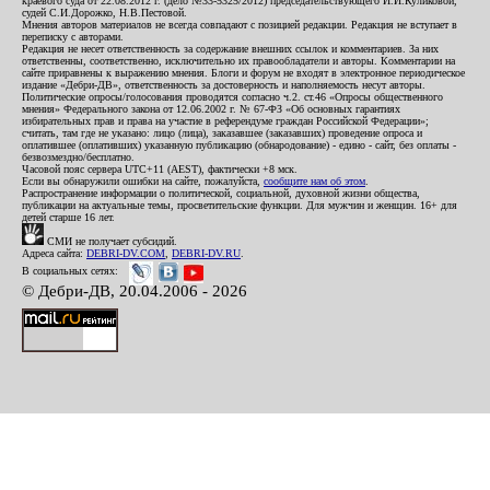
краевого суда от 22.08.2012 г. (дело №33-5325/2012) председательствующего И.И.Куликовой,
судей С.И.Дорожко, Н.В.Пестовой.
Мнения авторов материалов не всегда совпадают с позицией редакции. Редакция не вступает в
переписку с авторами.
Редакция не несет ответственность за содержание внешних ссылок и комментариев. За них
ответственны, соответственно, исключительно их правообладатели и авторы. Комментарии на
сайте приравнены к выражению мнения. Блоги и форум не входят в электронное периодическое
издание «Дебри-ДВ», ответственность за достоверность и наполняемость несут авторы.
Политические опросы/голосования проводятся согласно ч.2. ст.46 «Опросы общественного
мнения» Федерального закона от 12.06.2002 г. № 67-ФЗ «Об основных гарантиях
избирательных прав и права на участие в референдуме граждан Российской Федерации»;
считать, там где не указано: лицо (лица), заказавшее (заказавших) проведение опроса и
оплатившее (оплативших) указанную публикацию (обнародование) - едино - сайт, без оплаты -
безвозмездно/бесплатно.
Часовой пояс сервера UTC+11 (AEST), фактически +8 мск.
Если вы обнаружили ошибки на сайте, пожалуйста,
сообщите нам об этом
.
Распространение информации о политической, социальной, духовной жизни общества,
публикации на актуальные темы, просветительские функции. Для мужчин и женщин. 16+ для
детей старше 16 лет.
СМИ не получает субсидий.
Адреса сайта:
DEBRI-DV.COM
,
DEBRI-DV.RU
.
В социальных сетях:
© Дебри-ДВ, 20.04.2006 - 2026