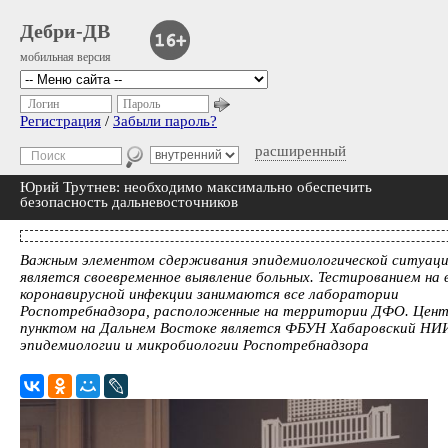
Дебри-ДВ
мобильная версия
Логин
Пароль
Регистрация
/
Забыли пароль?
расширенный
Юрий Трутнев: необходимо максимально обеспечить
безопасность дальневосточников
Важным элементом сдерживания эпидемиологической ситуац
является своевременное выявление больных. Тестированием на 
коронавирусной инфекции занимаются все лаборатории
Роспотребнадзора, расположенные на территории ДФО. Цен
пунктом на Дальнем Востоке является ФБУН Хабаровский НИ
эпидемиологии и микробиологии Роспотребнадзора