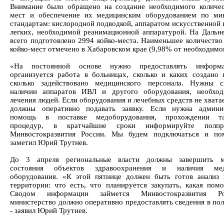
Внимание было обращено на создание необходимого количес
мест и обеспечение их медицинским оборудованием по ми
стандартам: кислородной подводкой, аппаратом искусственной 
легких, необходимой реанимационной аппаратурой. На Дальн
всего подготовлено 2994 койко-места. Наименьшее количество
койко-мест отмечено в Хабаровском крае (9,98% от необходимог
«На постоянной основе нужно предоставлять информ
организуется работа в больницах, сколько и каких создано к
сколько задействовано медицинского персонала. Нужны с
наличии аппаратов ИВЛ и другого оборудования, необход
лечения людей. Если оборудования и лечебных средств не хвата
должны оперативно подавать заявку. Если нужна админис
помощь в поставке медоборудования, прохождении т
процедур, в кратчайшие сроки информируйте полпр
Минвостокразвития России. Мы будем подключаться и пом
заметил Юрий Трутнев.
До 3 апреля региональные власти должны завершить м
состояния объектов здравоохранения и наличия мед
оборудования. «К этой пятнице должен быть готов анализ
территории: что есть, что планируется закупать, какая пом
Сводом информации займется Минвостокразвития Р
министерство должно оперативно предоставлять сведения в пол
- заявил Юрий Трутнев.