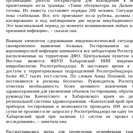
организацию работы обсерваторов для нахождения в н
прилетающих из-за границы. «Такие обсерваторы на Дальн
готовы. Их емкость составляет порядка 200 человек. Ситуаци
пока стабильная. Все, кто приезжают из-за рубежа, должны 
изолированно и под наблюдением две недели инкубационног
Это максимальный период до момента возникновения любых к
признаков инфекции», – сказала она.
Важным элементом сдерживания эпидемиологической ситуаци
своевременное выявление больных. Тестированием на 
коронавирусной инфекции занимаются все лаборатории Роспотр
расположенные на территории ДФО. Центральным пунктом 
Востоке является ФБУН Хабаровский НИИ эпидеми
микробиологии Роспотребнадзора. В настоящее время в 
доступе у территориальных подразделений Роспотребнадзора
более 40,7 тысяч тест-систем. По словам Анны Поповой, те
поставляются в регионы бесплатно. Руководитель Роспот
отметила необходимость более активного вовлечения 
здравоохранения для увеличения объемов тестирования, обрати
руководства Камчатского и Хабаровского краев на дея
региональной системы здравоохранения. «Камчатский край при
приборов тестирования и возможности проводить 600 иссл
сутки не произвел и не запросил у Роспотребнадзора ни одну те
Хабаровский край при наличии 12 систем не провел 
исследования», – заметила она.
Рассматривались меры для проведения дезинфекции тра