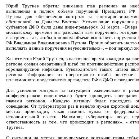
Юрий Трутнев обратил внимание глав регионов на необ
выполнения в полном объеме поручений Президента РФ 
Путина для обеспечения контроля за санитарно-эпидемио
обстановкой на Дальнем Востоке. Уточняющие поручения р
субъектов ДФО были даны вице-премьером 31 марта. «Вчера 
московскому времени мы разослали вам поручения, которые
выстроены так, чтобы в полном объеме выполнить поручения 
РФ Владимира Владимировича Путина. Прошу обратить на это 
выполнять данные поручения неукоснительно», – подчеркнул он
Как отметил Юрий Трутнев, в настоящее время в каждом дальн
регионе создан оперативный штаб по противодействию распр
коронавирусной инфекции. Руководителем такого штаба явля
региона. Информация от оперативного штаба поступает 
полномочного представителя президента РФ в ДФО в ежедневн
Для усиления контроля за ситуацией еженедельно в режи
конференц-связи вице-премьер будет проводить совещани
главами регионов. «Каждую пятницу будет проходить оп
совещание. От губернаторов раз в неделю нужен короткий докл
местах происходит, какая помощь нужна от федеральны
исполнительной власти. Напомню, губернаторы несут пер
ответственность за тем, что происходит в регионах», - от
Трутнев.
О ситуации на местах вице-премьеру доложили главы субъ