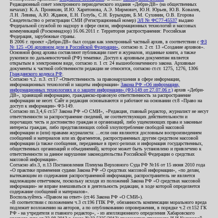
Редакционный совет электронного периодического издания «Дебри-ДВ» (на общественных
началах): К.А. Пронякин, И.Ю. Харитонова, А.Э. Мирмович, Ю.Н. Юрьев, Ю.В. Ковалев,
Л.Н. Левина, А.Ю. Жданов, Е.Н. Голубь, С.Н. Бурындин, Б.М. Сухинин, О.В. Егорова
Свидетельство о регистрации СМИ (Регистрационный номер)
ЭЛ № ФС77-45537
выдано
Федеральной службой по надзору в сфере связи, информационных технологий и массовых
коммуникаций (Роскомнадзор) 16.06.2011 г. Территория распространения: Российская
Федерация, зарубежные страны.
В 2006 г. проект «Дебри-ДВ» был создан как электронный частный архив, в соответствии с
ФЗ
№ 125 «Об архивном деле в Российской Федерации»
, согласно п. 2 ст. 13 «Создание архивов».
Основной фонд архива составляют публикации газет и журналов, изданные книги, а также
рукописи по дальневосточной (РФ) тематике. Доступ к архивным документам является
открытым в электронном виде, согласно п. 1 ст. 24 вышеобозначенного закона. Архивные
документы к частной собственности редакции не относятся, согласно ст.ст. 1275, 1276, 1306
Гражданского кодекса РФ
.
Согласно ч.2. п.3. ст.17 «Ответственность за правонарушения в сфере информации,
информационных технологий и защиты информации»
Закона РФ «Об информации,
информационных технологиях и о защите информации» (ФЗ-149 от 27.07.06 г.)
архив «Дебри-
ДВ», хранящий информацию, гражданско-правовую ответственность за распространение
информации не несет. Сайт и редакция основываются и работают на основании ст.8 «Право на
доступ к информации» ФЗ-149.
Согласно пп.3,4,6 ст.57 Закона РФ «О СМИ», «Редакция, главный редактор, журналист не несут
ответственности за распространение сведений, не соответствующих действительности и
порочащих честь и достоинство граждан и организаций, либо ущемляющих права и законные
интересы граждан, либо представляющих собой злоупотребление свободой массовой
информации и (или) правами журналиста: ...если они являются дословным воспроизведением
сообщений и материалов или их фрагментов, распространенных другим средством массовой
информации (а также сообщения, переданные в пресс-релизах и информация государственных,
общественных организаций и объединений), которое может быть установлено и привлечено к
ответственности за данное нарушение законодательства Российской Федерации о средствах
массовой информации».
Согласно абз.3, п.13 Постановления Пленума Верховного Суда РФ №16 от 15 июня 2010 года
«О практике применения судами Закона РФ «О средствах массовой информации», «по делам,
вытекающим из содержания распространенной информации, распространитель не является
надлежащим ответчиком, поскольку исходя из положений Закона РФ «О средствах массовой
информации» не вправе вмешиваться в деятельность редакции, в ходе которой определяется
содержание сообщений и материалов».
Воспользуйтесь «Правом на ответ» (ст.46 Закона РФ «О СМИ»).
«В соответствии с положением ч.3 ст.196 ГПК РФ, обязанность компенсации морального вреда
подлежит возложению на авторов, а по опубликованию опровержения, в порядке ч.2 ст.152 ГК
РФ - на учредителя и главного редактор», - из апелляционного определения Хабаровского