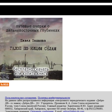
Пользовательское соглашение
,
Политика конфиденциальности
На данном сайте распространяется информация электронного периодического издания «Дебри-
ДВ» со знаком «Дебри-ДВ». 16+ Учредитель: Пронякин К.А. (член Союза журналистов
России, член Союза писателей России). Главный редактор: Харитонова И.Ю. Адрес редакции:
680032, Хабаровский край, Хабаровск, проспект 60-летия Октября, 88-46, т./ф.84212296081.
Электронная приемная:
Отправить сообщение
. E-mail:
editor@debri-dv.com