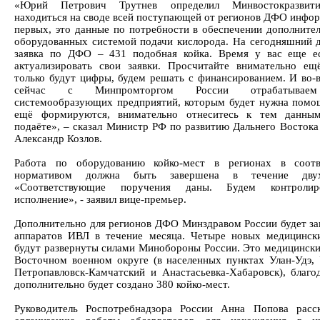
«Юрий Петрович Трутнев определил Минвостокразвит
находиться на своде всей поступающей от регионов ДФО инфор
первых, это данные по потребности в обеспечении дополнител
оборудованных системой подачи кислорода. На сегодняшний 
заявка по ДФО – 431 подобная койка. Время у вас еще е
актуализировать свои заявки. Просчитайте внимательно ещ
только будут цифры, будем решать с финансированием. И во-
сейчас с Минпромторгом России отрабатывае
системообразующих предприятий, которым будет нужна помо
ещё формируются, внимательно отнеситесь к тем данным
подаёте», – сказал Министр РФ по развитию Дальнего Востока
Александр Козлов.
Работа по оборудованию койко-мест в регионах в соотв
нормативом должна быть завершена в течение двух
«Соответствующие поручения даны. Будем контроли
исполнение», - заявил вице-премьер.
Дополнительно для регионов ДФО Минздравом России будет за
аппаратов ИВЛ в течение месяца. Четыре новых медицинск
будут развернуты силами Минобороны России. Это медицински
Восточном военном округе (в населенных пунктах Улан-Удэ, 
Петропавловск-Камчатский и Анастасьевка-Хабаровск), благо
дополнительно будет создано 380 койко-мест.
Руководитель Роспотребнадзора России Анна Попова расс