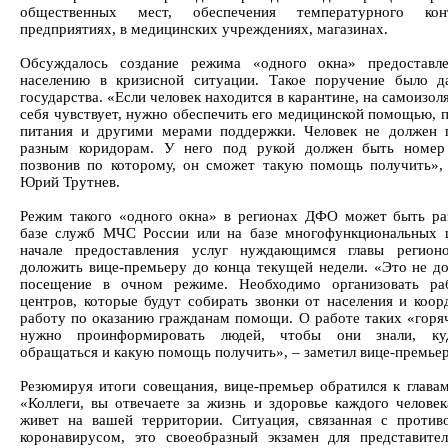
общественных мест, обеспечения температурного ко
предприятиях, в медицинских учреждениях, магазинах.
Обсуждалось создание режима «одного окна» предоставле
населению в кризисной ситуации. Такое поручение было д
государства. «Если человек находится в карантине, на самоизол
себя чувствует, нужно обеспечить его медицинской помощью, 
питания и другими мерами поддержки. Человек не должен 
разным коридорам. У него под рукой должен быть номер 
позвонив по которому, он сможет такую помощь получить»,
Юрий Трутнев.
Режим такого «одного окна» в регионах ДФО может быть ра
базе служб МЧС России или на базе многофункциональных 
начале предоставления услуг нуждающимся главы регион
доложить вице-премьеру до конца текущей недели. «Это не д
посещение в очном режиме. Необходимо организовать раб
центров, которые будут собирать звонки от населения и коор
работу по оказанию гражданам помощи. О работе таких «горя
нужно проинформировать людей, чтобы они знали, к
обращаться и какую помощь получить», – заметил вице-премьер
Резюмируя итоги совещания, вице-премьер обратился к главам
«Коллеги, вы отвечаете за жизнь и здоровье каждого человек
живет на вашей территории. Ситуация, связанная с против
коронавирусом, это своеобразный экзамен для представител