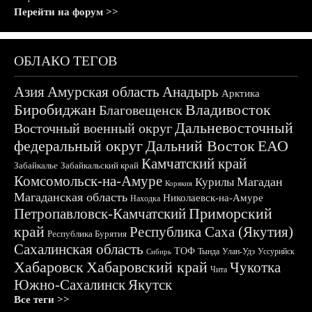
Перейти на форум >>
ОБЛАКО ТЕГОВ
Азия
Амурская область
Анадырь
Арктика
Биробиджан
Владивосток
Благовещенск
Дальневосточный
Восточный военный округ
федеральный округ
Дальний Восток
ЕАО
Камчатский край
Забайкалье
Забайкальский край
Комсомольск-на-Амуре
Магадан
Курилы
Корякия
Магаданская область
Николаевск-на-Амуре
Находка
Приморский
Петропавловск-Камчатский
край
Республика Саха (Якутия)
Республика Бурятия
Сахалинская область
ТОФ
Тында
Улан-Удэ
Уссурийск
Сибирь
Хабаровск
Хабаровский край
Чукотка
Чита
Южно-Сахалинск
Якутск
Все теги >>