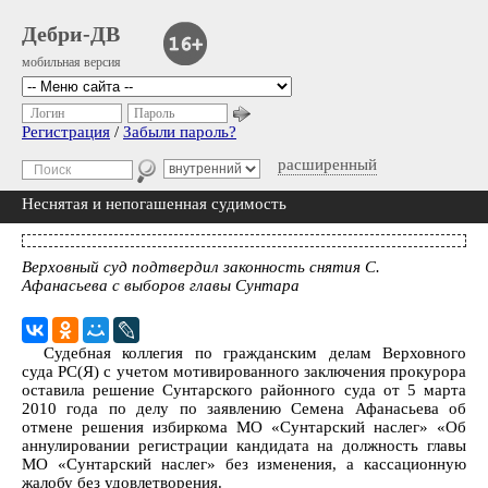
Дебри-ДВ
мобильная версия
Логин
Пароль
Регистрация
/
Забыли пароль?
расширенный
Неснятая и непогашенная судимость
Верховный суд подтвердил законность снятия С.
Афанасьева с выборов главы Сунтара
Судебная коллегия по гражданским делам Верховного
суда РС(Я) с учетом мотивированного заключения прокурора
оставила решение Сунтарского районного суда от 5 марта
2010 года по делу по заявлению Семена Афанасьева об
отмене решения избиркома МО «Сунтарский наслег» «Об
аннулировании регистрации кандидата на должность главы
МО «Сунтарский наслег» без изменения, а кассационную
жалобу без удовлетворения.