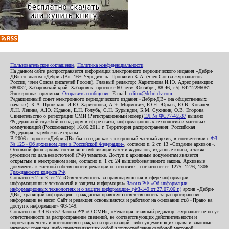
Пользовательское соглашение
,
Политика конфиденциальности
На данном сайте распространяется информация электронного периодического издания «Дебри-
ДВ» со знаком «Дебри-ДВ». 16+ Учредитель: Пронякин К.А. (член Союза журналистов
России, член Союза писателей России). Главный редактор: Харитонова И.Ю. Адрес редакции:
680032, Хабаровский край, Хабаровск, проспект 60-летия Октября, 88-46, т./ф.84212296081.
Электронная приемная:
Отправить сообщение
. E-mail:
editor@debri-dv.com
Редакционный совет электронного периодического издания «Дебри-ДВ» (на общественных
началах): К.А. Пронякин, И.Ю. Харитонова, А.Э. Мирмович, Ю.Н. Юрьев, Ю.В. Ковалев,
Л.Н. Левина, А.Ю. Жданов, Е.Н. Голубь, С.Н. Бурындин, Б.М. Сухинин, О.В. Егорова
Свидетельство о регистрации СМИ (Регистрационный номер)
ЭЛ № ФС77-45537
выдано
Федеральной службой по надзору в сфере связи, информационных технологий и массовых
коммуникаций (Роскомнадзор) 16.06.2011 г. Территория распространения: Российская
Федерация, зарубежные страны.
В 2006 г. проект «Дебри-ДВ» был создан как электронный частный архив, в соответствии с
ФЗ
№ 125 «Об архивном деле в Российской Федерации»
, согласно п. 2 ст. 13 «Создание архивов».
Основной фонд архива составляют публикации газет и журналов, изданные книги, а также
рукописи по дальневосточной (РФ) тематике. Доступ к архивным документам является
открытым в электронном виде, согласно п. 1 ст. 24 вышеобозначенного закона. Архивные
документы к частной собственности редакции не относятся, согласно ст.ст. 1275, 1276, 1306
Гражданского кодекса РФ
.
Согласно ч.2. п.3. ст.17 «Ответственность за правонарушения в сфере информации,
информационных технологий и защиты информации»
Закона РФ «Об информации,
информационных технологиях и о защите информации» (ФЗ-149 от 27.07.06 г.)
архив «Дебри-
ДВ», хранящий информацию, гражданско-правовую ответственность за распространение
информации не несет. Сайт и редакция основываются и работают на основании ст.8 «Право на
доступ к информации» ФЗ-149.
Согласно пп.3,4,6 ст.57 Закона РФ «О СМИ», «Редакция, главный редактор, журналист не несут
ответственности за распространение сведений, не соответствующих действительности и
порочащих честь и достоинство граждан и организаций, либо ущемляющих права и законные
интересы граждан, либо представляющих собой злоупотребление свободой массовой