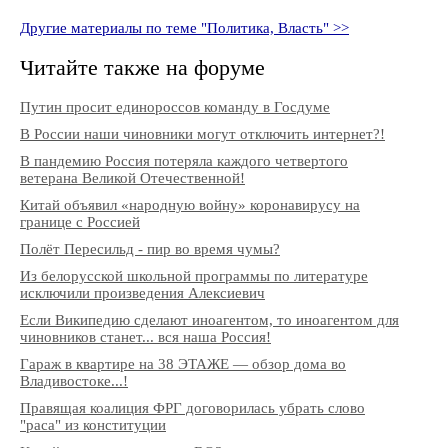
Другие материалы по теме "Политика, Власть" >>
Читайте также на форуме
Путин просит единороссов команду в Госдуме
В России наши чиновники могут отключить интернет?!
В пандемию Россия потеряла каждого четвертого
ветерана Великой Отечественной!
Китай объявил «народную войну» коронавирусу на
границе с Россией
Полёт Пересильд - пир во время чумы?
Из белорусской школьной программы по литературе
исключили произведения Алексиевич
Если Википедию сделают иноагентом, то иноагентом для
чиновников станет... вся наша Россия!
Гараж в квартире на 38 ЭТАЖЕ — обзор дома во
Владивостоке...!
Правящая коалиция ФРГ договорилась убрать слово
"раса" из конституции