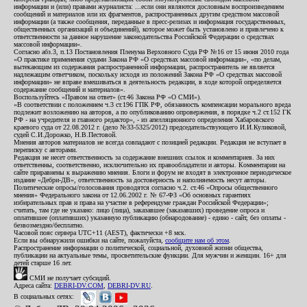
информации и (или) правами журналиста: ...если они являются дословным воспроизведением
сообщений и материалов или их фрагментов, распространенных другим средством массовой
информации (а также сообщения, переданные в пресс-релизах и информация государственных,
общественных организаций и объединений), которое может быть установлено и привлечено к
ответственности за данное нарушение законодательства Российской Федерации о средствах
массовой информации».
Согласно абз.3, п.13 Постановления Пленума Верховного Суда РФ №16 от 15 июня 2010 года
«О практике применения судами Закона РФ «О средствах массовой информации», «по делам,
вытекающим из содержания распространенной информации, распространитель не является
надлежащим ответчиком, поскольку исходя из положений Закона РФ «О средствах массовой
информации» не вправе вмешиваться в деятельность редакции, в ходе которой определяется
содержание сообщений и материалов».
Воспользуйтесь «Правом на ответ» (ст.46 Закона РФ «О СМИ»).
«В соответствии с положением ч.3 ст.196 ГПК РФ, обязанность компенсации морального вреда
подлежит возложению на авторов, а по опубликованию опровержения, в порядке ч.2 ст.152 ГК
РФ - на учредителя и главного редактор», - из апелляционного определения Хабаровского
краевого суда от 22.08.2012 г. (дело №33-5325/2012) председательствующего И.И.Куликовой,
судей С.И.Дорожко, Н.В.Пестовой.
Мнения авторов материалов не всегда совпадают с позицией редакции. Редакция не вступает в
переписку с авторами.
Редакция не несет ответственность за содержание внешних ссылок и комментариев. За них
ответственны, соответственно, исключительно их правообладатели и авторы. Комментарии на
сайте приравнены к выражению мнения. Блоги и форум не входят в электронное периодическое
издание «Дебри-ДВ», ответственность за достоверность и наполняемость несут авторы.
Политические опросы/голосования проводятся согласно ч.2. ст.46 «Опросы общественного
мнения» Федерального закона от 12.06.2002 г. № 67-ФЗ «Об основных гарантиях
избирательных прав и права на участие в референдуме граждан Российской Федерации»;
считать, там где не указано: лицо (лица), заказавшее (заказавших) проведение опроса и
оплатившее (оплативших) указанную публикацию (обнародование) - едино - сайт, без оплаты -
безвозмездно/бесплатно.
Часовой пояс сервера UTC+11 (AEST), фактически +8 мск.
Если вы обнаружили ошибки на сайте, пожалуйста,
сообщите нам об этом
.
Распространение информации о политической, социальной, духовной жизни общества,
публикации на актуальные темы, просветительские функции. Для мужчин и женщин. 16+ для
детей старше 16 лет.
СМИ не получает субсидий.
Адреса сайта:
DEBRI-DV.COM
,
DEBRI-DV.RU
.
В социальных сетях: