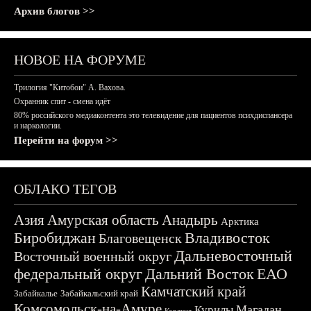
Архив блогов >>
НОВОЕ НА ФОРУМЕ
Трилогия "Китобои" А. Вахова.
Охранник спит - смена идёт
80% российского медиаконтента это телевидение для пациентов психдиспансера
и наркологии.
Перейти на форум >>
ОБЛАКО ТЕГОВ
Азия
Амурская область
Анадырь
Арктика
Биробиджан
Владивосток
Благовещенск
Дальневосточный
Восточный военный округ
федеральный округ
Дальний Восток
ЕАО
Камчатский край
Забайкалье
Забайкальский край
Комсомольск-на-Амуре
Магадан
Курилы