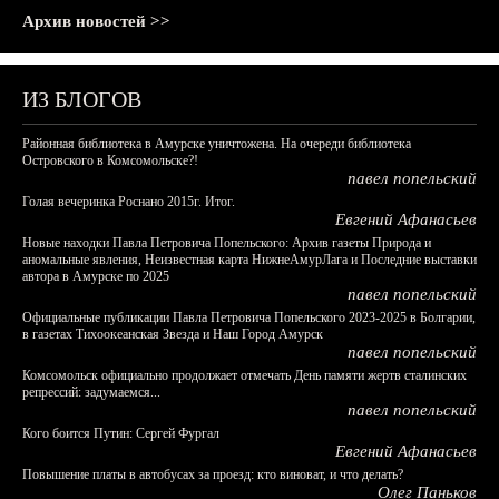
Архив новостей >>
ИЗ БЛОГОВ
Районная библиотека в Амурске уничтожена. На очереди библиотека
Островского в Комсомольске?!
павел попельский
Голая вечеринка Роснано 2015г. Итог.
Евгений Афанасьев
Новые находки Павла Петровича Попельского: Архив газеты Природа и
аномальные явления, Неизвестная карта НижнеАмурЛага и Последние выставки
автора в Амурске по 2025
павел попельский
Официальные публикации Павла Петровича Попельского 2023-2025 в Болгарии,
в газетах Тихоокеанская Звезда и Наш Город Амурск
павел попельский
Комсомольск официально продолжает отмечать День памяти жертв сталинских
репрессий: задумаемся...
павел попельский
Кого боится Путин: Сергей Фургал
Евгений Афанасьев
Повышение платы в автобусах за проезд: кто виноват, и что делать?
Олег Паньков