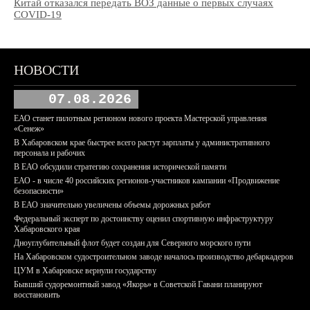
Китай отказался передать ВОЗ данные о первых случаях
COVID-19
НОВОСТИ
07.08.2026
ЕАО станет пилотным регионом нового проекта Мастерской управления
«Сенеж»
В Хабаровском крае быстрее всего растут зарплаты у административного
персонала и рабочих
В ЕАО обсудили стратегию сохранения исторической памяти
ЕАО - в числе 40 российских регионов-участников кампании «Продвижение
безопасности»
В ЕАО значительно увеличены объемы дорожных работ
Федеральный эксперт по достоинству оценил спортивную инфраструктуру
Хабаровского края
Дноуглубительный флот будет создан для Северного морского пути
На Хабаровском судостроительном заводе началось производство дебаркадеров
ЦУМ в Хабаровске вернули государству
Бывший судоремонтный завод «Якорь» в Советской Гавани планируют
восстановить