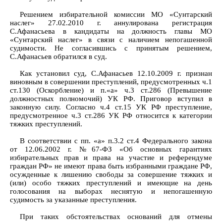
Решением избирательной комиссии МО «Сунтарский
наслег» 27.02.2010 г. аннулирована регистрация
С.Афанасьева в кандидаты на должность главы МО
«Сунтарский наслег» в связи с наличием непогашенной
судимости. Не согласившись с принятым решением,
С.Афанасьев обратился в суд.
Как установил суд, С.Афанасьев 12.10.2009 г. признан
виновным в совершении преступлений, предусмотренных ч.1
ст.130 (Оскорбление) и п.«а» ч.3 ст.286 (Превышение
должностных полномочий) УК РФ. Приговор вступил в
законную силу. Согласно ч.4 ст.15 УК РФ преступление,
предусмотренное ч.3 ст.286 УК РФ относится к категории
тяжких преступлений.
В соответствии с пп. «а» п.3.2 ст.4 Федерального закона
от 12.06.2002 г. №67-ФЗ «Об основных гарантиях
избирательных прав и права на участие и референдуме
граждан РФ» не имеют права быть избранными граждане РФ,
осужденные к лишению свободы за совершение тяжких и
(или) особо тяжких преступлений и имеющие на день
голосования на выборах неснятую и непогашенную
судимость за указанные преступления.
При таких обстоятельствах оснований для отмены