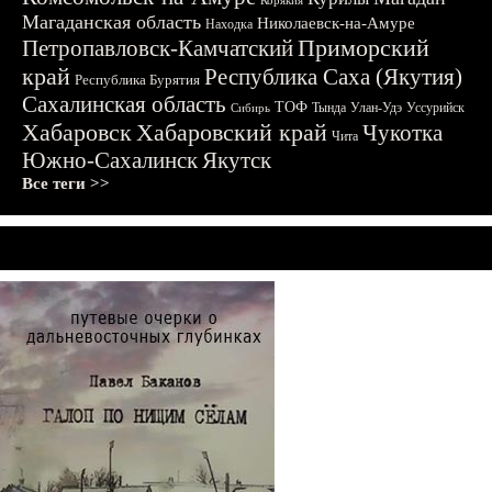
Корякия
Магаданская область
Николаевск-на-Амуре
Находка
Приморский
Петропавловск-Камчатский
край
Республика Саха (Якутия)
Республика Бурятия
Сахалинская область
ТОФ
Тында
Улан-Удэ
Уссурийск
Сибирь
Хабаровск
Хабаровский край
Чукотка
Чита
Южно-Сахалинск
Якутск
Все теги >>