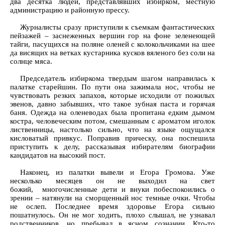
два десятка людей, представлявших избирком, местную
администрацию и районную прессу.
Журналисты сразу приступили к съемкам фантастических
пейзажей – заснеженных вершин гор на фоне зеленеющей
тайги, пасущихся на поляне оленей с колокольчиками на шее
да висящих на ветках кустарника кусков вяленого без соли на
солнце мяса.
Председатель избиркома твердым шагом направилась к
палатке старейшин. По пути она зажимала нос, чтобы не
чувствовать резких запахов, которые исходили от пожилых
эвенов, давно забывших, что такое зубная паста и горячая
баня. Одежда на оленеводах была пропитана едким дымом
костра, человеческим потом, смешанным с ароматом иголок
лиственницы, настолько сильно, что на языке ощущался
кисловатый привкус. Поправив прическу, она поспешила
приступить к делу, рассказывая избирателям биографии
кандидатов на высокий пост.
Наконец, из палатки вывели и Егора Громова. Уже
несколько месяцев он не выходил на свет
божий, многочисленные дети и внуки побеспокоились о
зрении – натянули на сморщенный нос темные очки. Чтобы
не ослеп. Последнее время здоровье Егора сильно
пошатнулось. Он не мог ходить, плохо слышал, не узнавал
родственников, но пребывал в ясном сознании. Кто-то