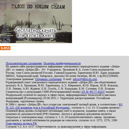
Пользовательское соглашение
,
Политика конфиденциальности
На данном сайте распространяется информация электронного периодического издания «Дебри-
ДВ» со знаком «Дебри-ДВ». 16+ Учредитель: Пронякин К.А. (член Союза журналистов
России, член Союза писателей России). Главный редактор: Харитонова И.Ю. Адрес редакции:
680032, Хабаровский край, Хабаровск, проспект 60-летия Октября, 88-46, т./ф.84212296081.
Электронная приемная:
Отправить сообщение
. E-mail:
editor@debri-dv.com
Редакционный совет электронного периодического издания «Дебри-ДВ» (на общественных
началах): К.А. Пронякин, И.Ю. Харитонова, А.Э. Мирмович, Ю.Н. Юрьев, Ю.В. Ковалев,
Л.Н. Левина, А.Ю. Жданов, Е.Н. Голубь, С.Н. Бурындин, Б.М. Сухинин, О.В. Егорова
Свидетельство о регистрации СМИ (Регистрационный номер)
ЭЛ № ФС77-45537
выдано
Федеральной службой по надзору в сфере связи, информационных технологий и массовых
коммуникаций (Роскомнадзор) 16.06.2011 г. Территория распространения: Российская
Федерация, зарубежные страны.
В 2006 г. проект «Дебри-ДВ» был создан как электронный частный архив, в соответствии с
ФЗ
№ 125 «Об архивном деле в Российской Федерации»
, согласно п. 2 ст. 13 «Создание архивов».
Основной фонд архива составляют публикации газет и журналов, изданные книги, а также
рукописи по дальневосточной (РФ) тематике. Доступ к архивным документам является
открытым в электронном виде, согласно п. 1 ст. 24 вышеобозначенного закона. Архивные
документы к частной собственности редакции не относятся, согласно ст.ст. 1275, 1276, 1306
Гражданского кодекса РФ
.
Согласно ч.2. п.3. ст.17 «Ответственность за правонарушения в сфере информации,