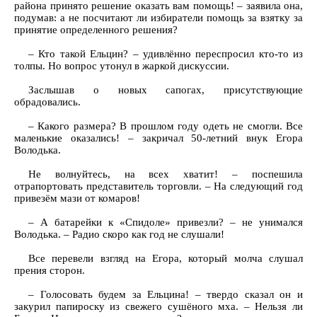
района принято решение оказать вам помощь! – заявила она,
подумав: а не посчитают ли избиратели помощь за взятку за
принятие определенного решения?
– Кто такой Ельцин? – удивлённо переспросил кто-то из
толпы. Но вопрос утонул в жаркой дискуссии.
Заслышав о новых сапогах, присутствующие
обрадовались.
– Какого размера? В прошлом году одеть не смогли. Все
маленькие оказались! – закричал 50-летний внук Егора
Володька.
Не волнуйтесь, на всех хватит! – поспешила
отрапортовать представитель торговли. – На следующий год
привезём мази от комаров!
– А батарейки к «Спидоле» привезли? – не унимался
Володька. – Радио скоро как год не слушали!
Все перевели взгляд на Егора, который молча слушал
прения сторон.
– Голосовать будем за Ельцина! – твердо сказал он и
закурил папироску из свежего сушёного мха. – Нельзя ли