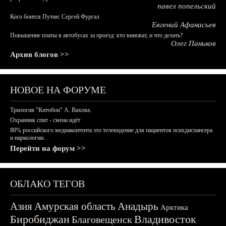
павел попельский
Кого боится Путин: Сергей Фургал
Евгений Афанасьев
Повышение платы в автобусах за проезд: кто виноват, и что делать?
Олег Паньков
Архив блогов >>
НОВОЕ НА ФОРУМЕ
Трилогия "Китобои" А. Вахова.
Охранник спит - смена идёт
80% российского медиаконтента это телевидение для пациентов психдиспансера
и наркологии.
Перейти на форум >>
ОБЛАКО ТЕГОВ
Азия
Амурская область
Анадырь
Арктика
Биробиджан
Владивосток
Благовещенск