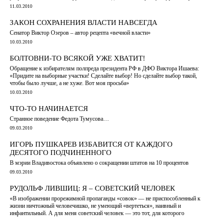
11.03.2010
ЗАКОН СОХРАНЕНИЯ ВЛАСТИ НАВСЕГДА
Сенатор Виктор Озеров – автор рецепта «вечной власти»
10.03.2010
БОЛТОВНИ-ТО ВСЯКОЙ УЖЕ ХВАТИТ!
Обращение к избирателям полпреда президента РФ в ДФО Виктора Ишаева:
«Придите на выборные участки! Сделайте выбор! Но сделайте выбор такой,
чтобы было лучше, а не хуже. Вот моя просьба»
10.03.2010
ЧТО-ТО НАЧИНАЕТСЯ
Странное поведение Федота Тумусова…
09.03.2010
ИГОРЬ ПУШКАРЕВ ИЗБАВИТСЯ ОТ КАЖДОГО
ДЕСЯТОГО ПОДЧИНЕННОГО
В мэрии Владивостока объявлено о сокращении штатов на 10 процентов
09.03.2010
РУДОЛЬФ ЛИВШИЦ: Я – СОВЕТСКИЙ ЧЕЛОВЕК
«В изображении прорежимной пропаганды «совок» ― не приспособленный к
жизни ничтожный человечишко, не умеющий «вертеться», наивный и
инфантильный. А для меня советский человек ― это тот, для которого