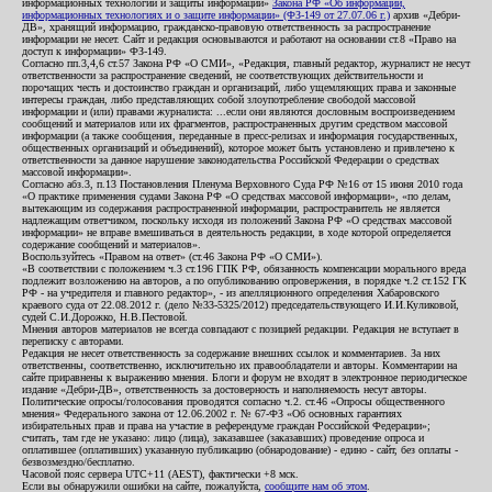
информационных технологий и защиты информации»
Закона РФ «Об информации,
информационных технологиях и о защите информации» (ФЗ-149 от 27.07.06 г.)
архив «Дебри-
ДВ», хранящий информацию, гражданско-правовую ответственность за распространение
информации не несет. Сайт и редакция основываются и работают на основании ст.8 «Право на
доступ к информации» ФЗ-149.
Согласно пп.3,4,6 ст.57 Закона РФ «О СМИ», «Редакция, главный редактор, журналист не несут
ответственности за распространение сведений, не соответствующих действительности и
порочащих честь и достоинство граждан и организаций, либо ущемляющих права и законные
интересы граждан, либо представляющих собой злоупотребление свободой массовой
информации и (или) правами журналиста: ...если они являются дословным воспроизведением
сообщений и материалов или их фрагментов, распространенных другим средством массовой
информации (а также сообщения, переданные в пресс-релизах и информация государственных,
общественных организаций и объединений), которое может быть установлено и привлечено к
ответственности за данное нарушение законодательства Российской Федерации о средствах
массовой информации».
Согласно абз.3, п.13 Постановления Пленума Верховного Суда РФ №16 от 15 июня 2010 года
«О практике применения судами Закона РФ «О средствах массовой информации», «по делам,
вытекающим из содержания распространенной информации, распространитель не является
надлежащим ответчиком, поскольку исходя из положений Закона РФ «О средствах массовой
информации» не вправе вмешиваться в деятельность редакции, в ходе которой определяется
содержание сообщений и материалов».
Воспользуйтесь «Правом на ответ» (ст.46 Закона РФ «О СМИ»).
«В соответствии с положением ч.3 ст.196 ГПК РФ, обязанность компенсации морального вреда
подлежит возложению на авторов, а по опубликованию опровержения, в порядке ч.2 ст.152 ГК
РФ - на учредителя и главного редактор», - из апелляционного определения Хабаровского
краевого суда от 22.08.2012 г. (дело №33-5325/2012) председательствующего И.И.Куликовой,
судей С.И.Дорожко, Н.В.Пестовой.
Мнения авторов материалов не всегда совпадают с позицией редакции. Редакция не вступает в
переписку с авторами.
Редакция не несет ответственность за содержание внешних ссылок и комментариев. За них
ответственны, соответственно, исключительно их правообладатели и авторы. Комментарии на
сайте приравнены к выражению мнения. Блоги и форум не входят в электронное периодическое
издание «Дебри-ДВ», ответственность за достоверность и наполняемость несут авторы.
Политические опросы/голосования проводятся согласно ч.2. ст.46 «Опросы общественного
мнения» Федерального закона от 12.06.2002 г. № 67-ФЗ «Об основных гарантиях
избирательных прав и права на участие в референдуме граждан Российской Федерации»;
считать, там где не указано: лицо (лица), заказавшее (заказавших) проведение опроса и
оплатившее (оплативших) указанную публикацию (обнародование) - едино - сайт, без оплаты -
безвозмездно/бесплатно.
Часовой пояс сервера UTC+11 (AEST), фактически +8 мск.
Если вы обнаружили ошибки на сайте, пожалуйста,
сообщите нам об этом
.