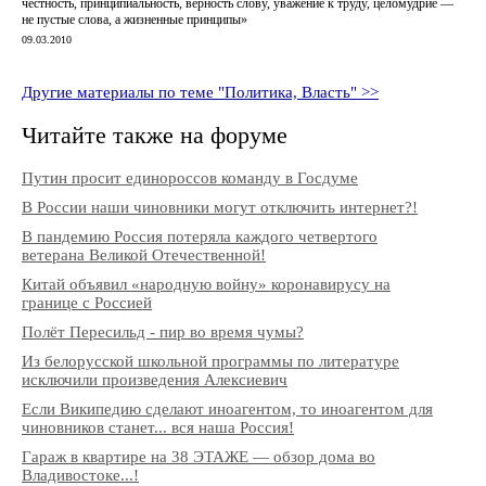
честность, принципиальность, верность слову, уважение к труду, целомудрие ―
не пустые слова, а жизненные принципы»
09.03.2010
Другие материалы по теме "Политика, Власть" >>
Читайте также на форуме
Путин просит единороссов команду в Госдуме
В России наши чиновники могут отключить интернет?!
В пандемию Россия потеряла каждого четвертого
ветерана Великой Отечественной!
Китай объявил «народную войну» коронавирусу на
границе с Россией
Полёт Пересильд - пир во время чумы?
Из белорусской школьной программы по литературе
исключили произведения Алексиевич
Если Википедию сделают иноагентом, то иноагентом для
чиновников станет... вся наша Россия!
Гараж в квартире на 38 ЭТАЖЕ — обзор дома во
Владивостоке...!