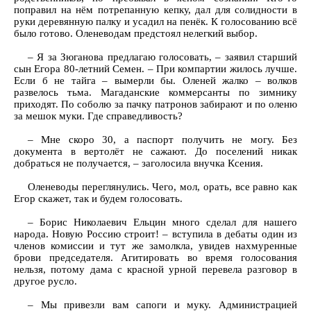
поправил на нём потрепанную кепку, дал для солидности в
руки деревянную палку и усадил на пенёк. К голосованию всё
было готово. Оленеводам предстоял нелегкий выбор.
– Я за Зюганова предлагаю голосовать, – заявил старший
сын Егора 80-летний Семен. – При компартии жилось лучше.
Если б не тайга – вымерли бы. Оленей жалко – волков
развелось тьма. Магаданские коммерсанты по зимнику
приходят. По соболю за пачку патронов забирают и по оленю
за мешок муки. Где справедливость?
– Мне скоро 30, а паспорт получить не могу. Без
документа в вертолёт не сажают. До поселений никак
добраться не получается, – заголосила внучка Ксения.
Оленеводы переглянулись. Чего, мол, орать, все равно как
Егор скажет, так и будем голосовать.
– Борис Николаевич Ельцин много сделал для нашего
народа. Новую Россию строит! – вступила в дебаты один из
членов комиссии и тут же замолкла, увидев нахмуренные
брови председателя. Агитировать во время голосования
нельзя, потому дама с красной урной перевела разговор в
другое русло.
– Мы привезли вам сапоги и муку. Администрацией