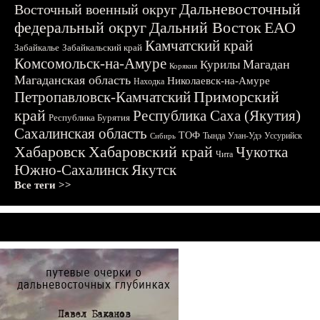
Дальневосточный
Восточный военный округ
федеральный округ
Дальний Восток
ЕАО
Камчатский край
Забайкалье
Забайкальский край
Комсомольск-на-Амуре
Магадан
Курилы
Корякия
Магаданская область
Николаевск-на-Амуре
Находка
Приморский
Петропавловск-Камчатский
край
Республика Саха (Якутия)
Республика Бурятия
Сахалинская область
ТОФ
Тында
Улан-Удэ
Уссурийск
Сибирь
Хабаровск
Хабаровский край
Чукотка
Чита
Южно-Сахалинск
Якутск
Все теги >>