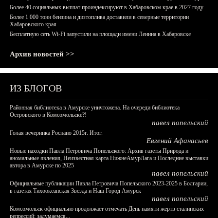
Более 40 социальных выплат проиндексируют в Хабаровском крае в 2027 году
Более 1 000 тонн бензина и дизтоплива доставили в северные территории
Хабаровского края
Бесплатную сеть Wi-Fi запустили на площади имени Ленина в Хабаровске
Архив новостей >>
ИЗ БЛОГОВ
Районная библиотека в Амурске уничтожена. На очереди библиотека
Островского в Комсомольске?!
павел попельский
Голая вечеринка Роснано 2015г. Итог.
Евгений Афанасьев
Новые находки Павла Петровича Попельского: Архив газеты Природа и
аномальные явления, Неизвестная карта НижнеАмурЛага и Последние выставки
автора в Амурске по 2025
павел попельский
Официальные публикации Павла Петровича Попельского 2023-2025 в Болгарии,
в газетах Тихоокеанская Звезда и Наш Город Амурск
павел попельский
Комсомольск официально продолжает отмечать День памяти жертв сталинских
репрессий: задумаемся...