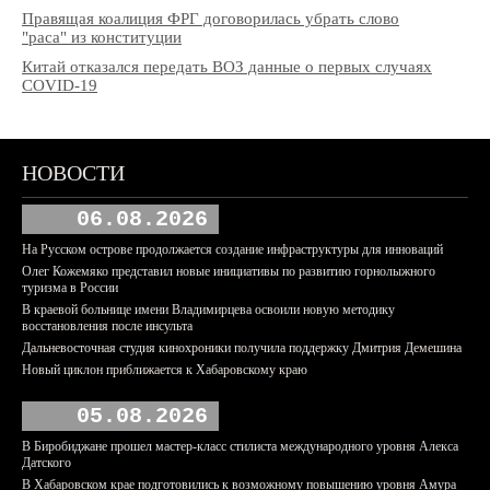
Правящая коалиция ФРГ договорилась убрать слово
"раса" из конституции
Китай отказался передать ВОЗ данные о первых случаях
COVID-19
НОВОСТИ
06.08.2026
На Русском острове продолжается создание инфраструктуры для инноваций
Олег Кожемяко представил новые инициативы по развитию горнолыжного
туризма в России
В краевой больнице имени Владимирцева освоили новую методику
восстановления после инсульта
Дальневосточная студия кинохроники получила поддержку Дмитрия Демешина
Новый циклон приближается к Хабаровскому краю
05.08.2026
В Биробиджане прошел мастер-класс стилиста международного уровня Алекса
Датского
В Хабаровском крае подготовились к возможному повышению уровня Амура