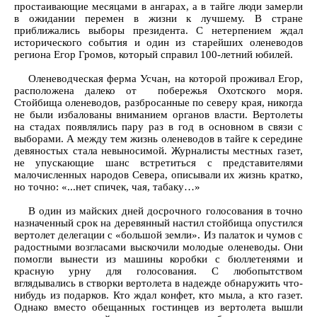
простаивающие месяцами в ангарах, а в тайге люди замерли
в ожидании перемен в жизни к лучшему. В стране
приближались выборы президента. С нетерпением ждал
исторического события и один из старейших оленеводов
региона Егор Громов, который справил 100-летний юбилей.
Оленеводческая ферма Усчан, на которой проживал Егор,
расположена далеко от побережья Охотского моря.
Стойбища оленеводов, разбросанные по северу края, никогда
не были избалованы вниманием органов власти. Вертолеты
на стадах появлялись пару раз в год в основном в связи с
выборами. А между тем жизнь оленеводов в тайге к середине
девяностых стала невыносимой. Журналисты местных газет,
не упускающие шанс встретиться с представителями
малочисленных народов Севера, описывали их жизнь кратко,
но точно: «...нет спичек, чая, табаку…»
В один из майских дней досрочного голосования в точно
назначенный срок на деревянный настил стойбища опустился
вертолет делегации с «большой земли». Из палаток и чумов с
радостными возгласами выскочили молодые оленеводы. Они
помогли вынести из машины коробки с бюллетенями и
красную урну для голосования. С любопытством
вглядывались в створки вертолета в надежде обнаружить что-
нибудь из подарков. Кто ждал конфет, кто мыла, а кто газет.
Однако вместо обещанных гостинцев из вертолета вышли