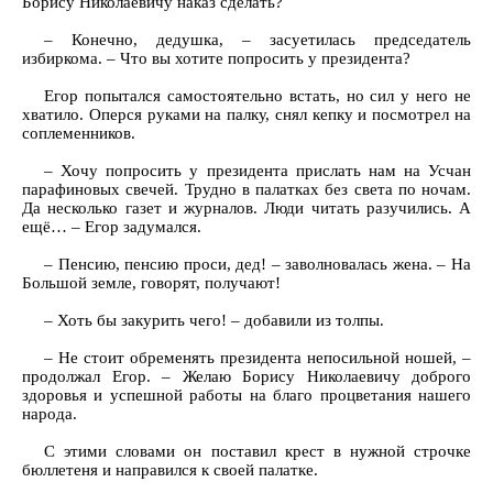
Борису Николаевичу наказ сделать?
– Конечно, дедушка, – засуетилась председатель
избиркома. – Что вы хотите попросить у президента?
Егор попытался самостоятельно встать, но сил у него не
хватило. Оперся руками на палку, снял кепку и посмотрел на
соплеменников.
– Хочу попросить у президента прислать нам на Усчан
парафиновых свечей. Трудно в палатках без света по ночам.
Да несколько газет и журналов. Люди читать разучились. А
ещё… – Егор задумался.
– Пенсию, пенсию проси, дед! – заволновалась жена. – На
Большой земле, говорят, получают!
– Хоть бы закурить чего! – добавили из толпы.
– Не стоит обременять президента непосильной ношей, –
продолжал Егор. – Желаю Борису Николаевичу доброго
здоровья и успешной работы на благо процветания нашего
народа.
С этими словами он поставил крест в нужной строчке
бюллетеня и направился к своей палатке.