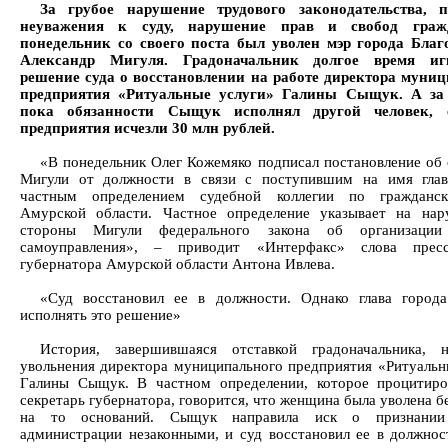
За грубое нарушение трудового законодательства, п
неуважения к суду, нарушение прав и свобод граж
понедельник со своего поста был уволен мэр города Бла
Александр Мигуля. Градоначальник долгое время иг
решение суда о восстановлении на работе директора муни
предприятия «Ритуальные услуги» Галины Сыщук. А за 
пока обязанности Сыщук исполнял другой человек, 
предприятия исчезли 30 млн рублей.
«В понедельник Олег Кожемяко подписал постановление об
Мигули от должности в связи с поступившим на имя глав
частным определением судебной коллегии по гражданс
Амурской области. Частное определение указывает на на
стороны Мигули федерального закона об организации
самоуправления», – приводит «Интерфакс» слова пресс-
губернатора Амурской области Антона Ивлева.
«Суд восстановил ее в должности. Однако глава города
исполнять это решение»
История, завершившаяся отставкой градоначальника, н
увольнения директора муниципального предприятия «Ритуальн
Галины Сыщук. В частном определении, которое процитиро
секретарь губернатора, говорится, что женщина была уволена 
на то оснований. Сыщук направила иск о признании
администрации незаконными, и суд восстановил ее в должнос