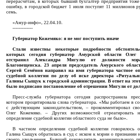
перерасчётам, в которых бывший бухгалтер предприятия тоже
ошибку, в городской бюджет 1 июля поступят 11 миллионов ру
семь.
«Амур-инфо», 22.04.10.
-------------
Губернатор Кожемяко: я не мог поступить иначе
Стали известны некоторые подробности обстоятельс
которых сегодня губернатор Амурской области Олег
отстранил Александра Мигулю от должности мэр
Благовещенска. 23 апреля председатель Амурского облас
Сергей Семёнов направил на имя губернатора частное оп
судебной коллегии по делу об иске директора «Ритуальн
Галины Сыщук к городской администрации. В ответ на это
было подписано постановление об отрешении Мигули от до
Пресс-служба губернатора сегодня распространила прес
котором процитировала слова губернатора. «Мы работаем в со
с действующим законодательством, – прокомментировал св
Олег Кожемяко. – Других возможностей отреагировать н
определение судебной коллегии областного суда не было».
В частном определении судебной коллегии говорилось 
Галина Сыщук обратилась в суд с иском к мэрии о признании 
своего увольнения. Бывший руководитель муниципального п