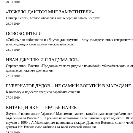
29.04.2010
«ТЯЖЕЛО ДАЮТСЯ МНЕ ЗАМЕСТИТЕЛИ»
Спикер Сергей Хохлов обзавелся лишь первым замом из двух
29.04.2010
ОСВОБОДИТЕЛИ
«Сибирь для сибиряков» и «Якутия для якутян» - лозунги агрессивных сепаратистов
преследующих свои экономические интересы
28.04.2010
ИВАН ДЖУЛЯК: И Я ЗАДУМАЛСЯ...
Справедливой России: «Продолжайте жить рядом с помойкой и убирайтесь хоть иног
дожидаясь пока это сделаем мы»
27.04.2010
ГУБЕРНАТОР ДУДОВ – НЕ САМЫЙ БОГАТЫЙ В МАГАДАНЕ
К вопросу о подсчете среднего заработка северян
27.04.2010
КИТАЕЦ И ЯКУТ - БРАТЬЯ НАВЕК
Якутский националист Афанасий Максимов вместе с китайскими спецслужбами гот
отделению от России? … Арсенала из автоматов Калашникова и даже одного РПК, 
случаю в 1990-е А.Максимовым на военных складах Дальнего Востока, хватит, чт
депутат Ил Тумэна смог отбиться от всей якутской милиции
24.04.2010