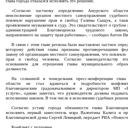
глава города отказался исполнять это решение.
«Согласно частному определению Амурского областн
неисполнение органом местного самоуправления судебног
повлекло нарушение прав и свобод Галины Сыщук, а такж
проявлением неуважения к суду. Это свидетельствует о грубом
администрацией Благовещенска трудового законода
направленного на защиту прав работника», – сообщил Антон Ив
В связи с этим главе региона было выставлено частное опре
которому действия главы признаны противоречащими фед
закону об организации местного самоуправления, что повлекло
прав и свобод человека. Согласно законодательству это
основанием для отрешения главы муниципального образ
должности.
На созванной в понедельник пресс-конференции глава
области не стал вдаваться в подробности конфлик
благовещенским градоначальником и директором МП «Р
услуги», однако заметил, что руководители должны подават
исполнении законов. В том числе в исполнении судебных решен
Согласно уставу города обязанности главы Благовещен
исполнять первый заместитель мэра Валентина Калита и пр
Благовещенской думы Сергей Левицкий, передает РИА «Новост
Конфликт с потерями