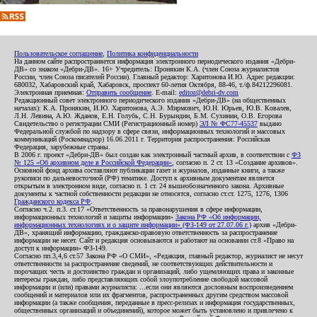
Пользовательское соглашение
,
Политика конфиденциальности
На данном сайте распространяется информация электронного периодического издания «Дебри-
ДВ» со знаком «Дебри-ДВ». 16+ Учредитель: Пронякин К.А. (член Союза журналистов
России, член Союза писателей России). Главный редактор: Харитонова И.Ю. Адрес редакции:
680032, Хабаровский край, Хабаровск, проспект 60-летия Октября, 88-46, т./ф.84212296081.
Электронная приемная:
Отправить сообщение
. E-mail:
editor@debri-dv.com
Редакционный совет электронного периодического издания «Дебри-ДВ» (на общественных
началах): К.А. Пронякин, И.Ю. Харитонова, А.Э. Мирмович, Ю.Н. Юрьев, Ю.В. Ковалев,
Л.Н. Левина, А.Ю. Жданов, Е.Н. Голубь, С.Н. Бурындин, Б.М. Сухинин, О.В. Егорова
Свидетельство о регистрации СМИ (Регистрационный номер)
ЭЛ № ФС77-45537
выдано
Федеральной службой по надзору в сфере связи, информационных технологий и массовых
коммуникаций (Роскомнадзор) 16.06.2011 г. Территория распространения: Российская
Федерация, зарубежные страны.
В 2006 г. проект «Дебри-ДВ» был создан как электронный частный архив, в соответствии с
ФЗ
№ 125 «Об архивном деле в Российской Федерации»
, согласно п. 2 ст. 13 «Создание архивов».
Основной фонд архива составляют публикации газет и журналов, изданные книги, а также
рукописи по дальневосточной (РФ) тематике. Доступ к архивным документам является
открытым в электронном виде, согласно п. 1 ст. 24 вышеобозначенного закона. Архивные
документы к частной собственности редакции не относятся, согласно ст.ст. 1275, 1276, 1306
Гражданского кодекса РФ
.
Согласно ч.2. п.3. ст.17 «Ответственность за правонарушения в сфере информации,
информационных технологий и защиты информации»
Закона РФ «Об информации,
информационных технологиях и о защите информации» (ФЗ-149 от 27.07.06 г.)
архив «Дебри-
ДВ», хранящий информацию, гражданско-правовую ответственность за распространение
информации не несет. Сайт и редакция основываются и работают на основании ст.8 «Право на
доступ к информации» ФЗ-149.
Согласно пп.3,4,6 ст.57 Закона РФ «О СМИ», «Редакция, главный редактор, журналист не несут
ответственности за распространение сведений, не соответствующих действительности и
порочащих честь и достоинство граждан и организаций, либо ущемляющих права и законные
интересы граждан, либо представляющих собой злоупотребление свободой массовой
информации и (или) правами журналиста: ...если они являются дословным воспроизведением
сообщений и материалов или их фрагментов, распространенных другим средством массовой
информации (а также сообщения, переданные в пресс-релизах и информация государственных,
общественных организаций и объединений), которое может быть установлено и привлечено к