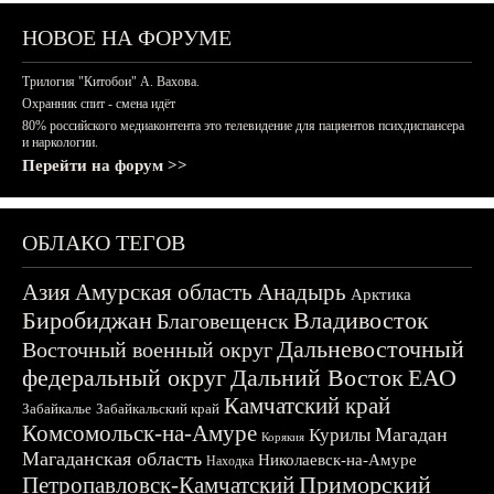
НОВОЕ НА ФОРУМЕ
Трилогия "Китобои" А. Вахова.
Охранник спит - смена идёт
80% российского медиаконтента это телевидение для пациентов психдиспансера
и наркологии.
Перейти на форум >>
ОБЛАКО ТЕГОВ
Азия
Амурская область
Анадырь
Арктика
Биробиджан
Владивосток
Благовещенск
Дальневосточный
Восточный военный округ
федеральный округ
Дальний Восток
ЕАО
Камчатский край
Забайкалье
Забайкальский край
Комсомольск-на-Амуре
Магадан
Курилы
Корякия
Магаданская область
Николаевск-на-Амуре
Находка
Приморский
Петропавловск-Камчатский