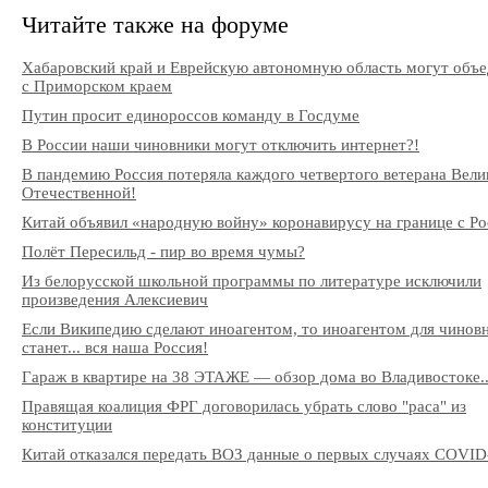
Читайте также на форуме
Хабаровский край и Еврейскую автономную область могут объ
с Приморском краем
Путин просит единороссов команду в Госдуме
В России наши чиновники могут отключить интернет?!
В пандемию Россия потеряла каждого четвертого ветерана Вели
Отечественной!
Китай объявил «народную войну» коронавирусу на границе с Ро
Полёт Пересильд - пир во время чумы?
Из белорусской школьной программы по литературе исключили
произведения Алексиевич
Если Википедию сделают иноагентом, то иноагентом для чинов
станет... вся наша Россия!
Гараж в квартире на 38 ЭТАЖЕ — обзор дома во Владивостоке..
Правящая коалиция ФРГ договорилась убрать слово "раса" из
конституции
Китай отказался передать ВОЗ данные о первых случаях COVID