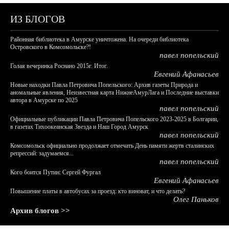
ИЗ БЛОГОВ
Районная библиотека в Амурске уничтожена. На очереди библиотека
Островского в Комсомольске?!
павел попельский
Голая вечеринка Роснано 2015г. Итог.
Евгений Афанасьев
Новые находки Павла Петровича Попельского: Архив газеты Природа и
аномальные явления, Неизвестная карта НижнеАмурЛага и Последние выставки
автора в Амурске по 2025
павел попельский
Официальные публикации Павла Петровича Попельского 2023-2025 в Болгарии,
в газетах Тихоокеанская Звезда и Наш Город Амурск
павел попельский
Комсомольск официально продолжает отмечать День памяти жертв сталинских
репрессий: задумаемся...
павел попельский
Кого боится Путин: Сергей Фургал
Евгений Афанасьев
Повышение платы в автобусах за проезд: кто виноват, и что делать?
Олег Паньков
Архив блогов >>