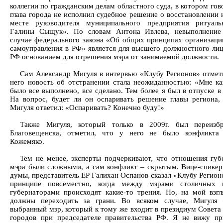
коллегии по гражданским делам областного суда, в котором гов
глава города не исполнил судебное решение о восстановлении 
месте руководителя муниципального предприятия ритуаль
Галины Сыщук». По словам Антона Ивлева, невыполнение
случае федерального закона «Об общих принципах организаци
самоуправления в РФ» является для высшего должностного лиц
РФ основанием для отрешения мэра от занимаемой должности.
Сам Александр Мигуля в интервью «Клубу Регионов» отмети
него новость об отстранении стала неожиданностью: «Мне ка
было все выполнено, все сделано. Тем более я был в отпуске в
На вопрос, будет ли он оспаривать решение главы региона,
Мигуля ответил: «Оспаривать? Конечно буду!»
Также Мигуля, который только в 2009г. был переизб
Благовещенска, отметил, что у него не было конфликта
Кожемяко.
Тем не менее, эксперты подчеркивают, что отношения губ
мэра были сложными, а сам конфликт – скрытым. Вице-спикер
думы, представитель ЕР Галихан Оспанов сказал «Клубу Регион
принципе повсеместно, когда между мэрами столичных 
губернаторами происходят какие-то трения. Но, на мой взгл
должны переходить за грани. Во всяком случае, Мигуля 
выбранный мэр, который к тому же входит в президиум Совета
городов при председателе правительства РФ. Я не вижу п