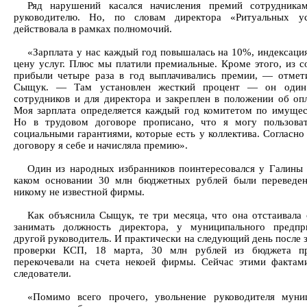
Ряд нарушений касался начисления премий сотрудника
руководителю. Но, по словам директора «Ритуальных ус
действовала в рамках полномочий.
«Зарплата у нас каждый год повышалась на 10%, индексация
цену услуг. Плюс мы платили премиальные. Кроме этого, из с
прибыли четыре раза в год выплачивались премии, — отмет
Сыщук. — Там установлен жесткий процент — он один
сотрудников и для директора и закреплен в положении об опл
Моя зарплата определяется каждый год комитетом по имущес
Но в трудовом договоре прописано, что я могу пользова
социальными гарантиями, которые есть у коллектива. Согласно
договору я себе и начисляла премию».
Один из народных избранников поинтересовался у Галины
каком основании 30 млн бюджетных рублей были переведе
никому не известной фирмы.
Как объяснила Сыщук, те три месяца, что она отстаивала 
занимать должность директора, у муниципального предпр
другой руководитель. И практически на следующий день после 
проверки КСП, 18 марта, 30 млн рублей из бюджета пр
перекочевали на счета некоей фирмы. Сейчас этими фактам
следователи.
«Помимо всего прочего, увольнение руководителя муни