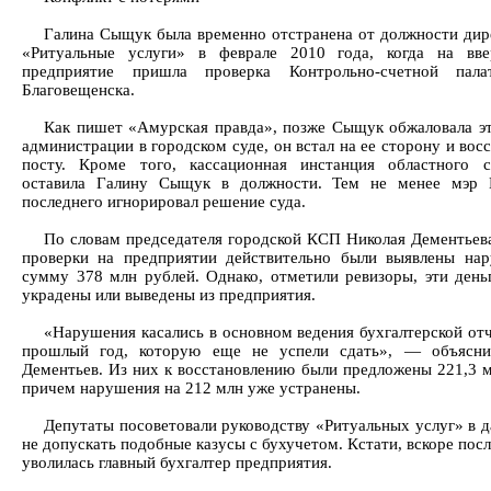
Галина Сыщук была временно отстранена от должности ди
«Ритуальные услуги» в феврале 2010 года, когда на вве
предприятие пришла проверка Контрольно-счетной пал
Благовещенска.
Как пишет «Амурская правда», позже Сыщук обжаловала э
администрации в городском суде, он встал на ее сторону и вос
посту. Кроме того, кассационная инстанция областного 
оставила Галину Сыщук в должности. Тем не менее мэр 
последнего игнорировал решение суда.
По словам председателя городской КСП Николая Дементьева
проверки на предприятии действительно были выявлены на
сумму 378 млн рублей. Однако, отметили ревизоры, эти день
украдены или выведены из предприятия.
«Нарушения касались в основном ведения бухгалтерской отч
прошлый год, которую еще не успели сдать», — объясни
Дементьев. Из них к восстановлению были предложены 221,3 м
причем нарушения на 212 млн уже устранены.
Депутаты посоветовали руководству «Ритуальных услуг» в 
не допускать подобные казусы с бухучетом. Кстати, вскоре пос
уволилась главный бухгалтер предприятия.