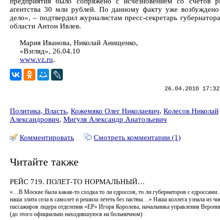
предприятия было сопряжено с исчезновением со счетов р
агентства 30 млн рублей. По данному факту уже возбуждено
дело», – подтвердил журналистам пресс-секретарь губернатор
области Антон Ивлев.
Мария Иванова, Николай Анищенко,
«Взгляд», 26.04.10
www.vz.ru
.
26.04.2010 17:32
Политика, Власть
,
Кожемяко Олег Николаевич
,
Колесов Николай
Александрович
,
Мигуля Александр Анатольевич
Комментировать
Смотреть комментарии (1)
Читайте также
РЕЙС 719. ПОЛЕТ-ТО НОРМАЛЬНЫЙ…
«…В Москве была какая-то сходка то ли едроссов, то ли губернаторов с едроссам
наша элита села в самолет и решила лететь без паствы…» Наша коллега узнала из чи
пассажиров лидера отделения «ЕР» Игоря Королева, начальника управления Верон
(до этого официально находившуюся на больничном)