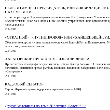
НЕЛЕГИТИМНЫЙ ПРЕДСЕДАТЕЛЬ, ИЛИ ЛИКВИДАЦИЯ ПО-
ПАХОМОВСКИ
«Приговор» в адрес Торгово-промышленной палаты РС(Я) сотрудники Минюста вы
неутешительный. Либо до 1 июня с.г. все «косяки» устраняются, либо организация б
ликвидирована
23.04.2010
«ОТКАТНЫЙ», «ПУТИНПРОВОД» ИЛИ «ХАЙШЕНЬВЕЙ-БРИ
Объявлен конкурс на лучшее название моста через Золотой Рог во Владивостоке. М
не построят, но название важнее
22.04.2010
ХАБАРОВСКИЕ ПРОФСОЮЗЫ ИЗБРАЛИ ЛИДЕРА
Председателем крайпрофобъединения вновь избран Виктор Корякин. Он заядлый с
болельщик, фанатично предан футболу и хоккею, поклонник хабаровской волейбол
«Самородок»
21.04.2010
КАДРОВЫЙ СЕНАТОР
Сергею Дарькину прикомандировали парламентария из МВД
21.04.2010
Другие материалы по теме "Политика, Власть" >>