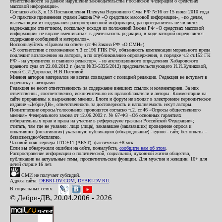
ответственности за данное нарушение законодательства Российской Федерации о средствах
массовой информации».
Согласно абз.3, п.13 Постановления Пленума Верховного Суда РФ №16 от 15 июня 2010 года
«О практике применения судами Закона РФ «О средствах массовой информации», «по делам,
вытекающим из содержания распространенной информации, распространитель не является
надлежащим ответчиком, поскольку исходя из положений Закона РФ «О средствах массовой
информации» не вправе вмешиваться в деятельность редакции, в ходе которой определяется
содержание сообщений и материалов».
Воспользуйтесь «Правом на ответ» (ст.46 Закона РФ «О СМИ»).
«В соответствии с положением ч.3 ст.196 ГПК РФ, обязанность компенсации морального вреда
подлежит возложению на авторов, а по опубликованию опровержения, в порядке ч.2 ст.152 ГК
РФ - на учредителя и главного редактор», - из апелляционного определения Хабаровского
краевого суда от 22.08.2012 г. (дело №33-5325/2012) председательствующего И.И.Куликовой,
судей С.И.Дорожко, Н.В.Пестовой.
Мнения авторов материалов не всегда совпадают с позицией редакции. Редакция не вступает в
переписку с авторами.
Редакция не несет ответственность за содержание внешних ссылок и комментариев. За них
ответственны, соответственно, исключительно их правообладатели и авторы. Комментарии на
сайте приравнены к выражению мнения. Блоги и форум не входят в электронное периодическое
издание «Дебри-ДВ», ответственность за достоверность и наполняемость несут авторы.
Политические опросы/голосования проводятся согласно ч.2. ст.46 «Опросы общественного
мнения» Федерального закона от 12.06.2002 г. № 67-ФЗ «Об основных гарантиях
избирательных прав и права на участие в референдуме граждан Российской Федерации»;
считать, там где не указано: лицо (лица), заказавшее (заказавших) проведение опроса и
оплатившее (оплативших) указанную публикацию (обнародование) - едино - сайт, без оплаты -
безвозмездно/бесплатно.
Часовой пояс сервера UTC+11 (AEST), фактически +8 мск.
Если вы обнаружили ошибки на сайте, пожалуйста,
сообщите нам об этом
.
Распространение информации о политической, социальной, духовной жизни общества,
публикации на актуальные темы, просветительские функции. Для мужчин и женщин. 16+ для
детей старше 16 лет.
СМИ не получает субсидий.
Адреса сайта:
DEBRI-DV.COM
,
DEBRI-DV.RU
.
В социальных сетях:
© Дебри-ДВ, 20.04.2006 - 2026