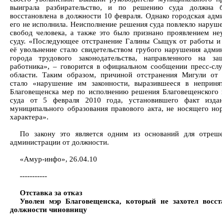
выиграла разбирательство, и по решению суда должна 
восстановлена в должности 10 февраля. Однако городская адм
его не исполнила. Неисполнение решения суда повлекло наруше
свобод человека, а также это было признано проявлением не
суду. «Последующее отстранение Галины Сыщук от работы и
её увольнение стало свидетельством грубого нарушения адми
города трудового законодательства, направленного на з
работника», – говорится в официальном сообщении пресс-сл
области. Таким образом, причиной отстранения Мигули от
стало «нарушение им законности, выразившееся в неприн
Благовещенска мер по исполнению решения Благовещенского 
суда от 5 февраля 2010 года, установившего факт издан
муниципального образования правового акта, не носящего но
характера».
По закону это является одним из оснований для отреш
администрации от должности.
«Амур-инфо», 26.04.10
-----------
Отставка за отказ
Уволен мэр Благовещенска, который не захотел восст
должности чиновницу