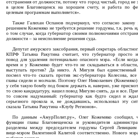
отстранения от должности, потому что город чистый, город не
в целом Благовещенск на хорошем счету, и работа по фе
целевым программам выполняется».
Также Галихан Оспанов подчеркнул, что согласно закону 
решением Кожемяко не требуется решение гордумы, т.к. речь и
о том случае, когда губернатор своими полномочиями отстраня
должности – за неисполнение решения суда.
Депутат амурского заксобрания, первый секретарь областно
КПРФ Татьяна Ракутина считает, что губернатор просто и
повод для удаления потенциально опасного мэра. «Если когда
время и у Кожемяко будет что-то не складываться в области,
выступать против? Да никто. А Мигуля был единственный 
посмел что-то сказать против экс-губернатора Колесова, все
главы сидели и молчали. Поэтому Олег Николаевич (Кожемяко) 
у себя такую бомбу под боком держать и, наверно, уже присмо
то свою кандидатуру, нашел повод Мигулю снять, да и все. Пр
то совсем надуманный: губернатор как будто сидел и ждал
серьезного прокола и, не дождавшись, использовал эту си
сказала Татьяна Ракутина «Клубу Регионов».
По данным «АмурПолит.ру», Олег Кожемяко сообщил, ч
функции главы Благовещенска и руководителя администра
разделены между председателем гордумы Сергей Левицким
вице-мэром Валентиной Калитой соответственно. Нового мэр