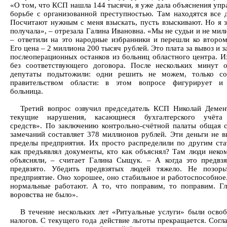
«О том, что КСП нашла 144 тысячи, я уже дала объяснения упр
борьбе с организованной преступностью. Там находятся все 
Посчитают нужным с меня взыскать, пусть взыскивают. Но я з
получала», – отрезала Галина Ивановна. «Мы не судьи и не ми
– ответили на это народные избранники и перешли ко втором
Его цена – 2 миллиона 200 тысяч рублей. Это плата за вывоз и 
послеоперационных останков из больниц областного центра. И
без соответствующего договора. После нескольких минут 
депутаты подытожили: одни решить не можем, только со
правительством области: в этом вопросе фигурирует и 
больница.
Третий вопрос озвучил председатель КСП Николай Демен
текущие нарушения, касающиеся бухгалтерского учёта
средств». По заключению контрольно-счётной палаты общая 
замечаний составляет 378 миллионов рублей. Эти деньги не в
пределы предприятия. Их просто распределили по другим ста
как предъявлял документы, кто как объяснял? Там люди неко
объясняли, – считает Галина Сыщук. – А когда это предвзя
предвзято. Убедить предвзятых людей тяжело. Не позорь
предприятие. Оно хорошее, оно стабильное и работоспособное
нормальные работают. А то, что поправим, то поправим. Гл
воровства не было».
В течение нескольких лет «Ритуальные услуги» были осво
налогов. С текущего года действие льготы прекращается. Согл