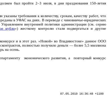
должен был пройти 2–3 июля, в дни празднования 150-летия
казаны требования к количеству, срокам, качеству работ, что
переданы в УФАС на днях. В переводе с чиновничье-юридических
и Управлением внутренней политики администрации (см. серию
ое кубло
») жесткому контролю стали подвергаться и другие
 конкурсе и в этот раз. «Новой» во Владивостоке» данное ООО
госконтрактов, полностью получило деньги — более 5,5 миллиона
рь на осень.
департаменту экономического развития, а повторный конкурс
07.05.2010 16:36:48 +1100