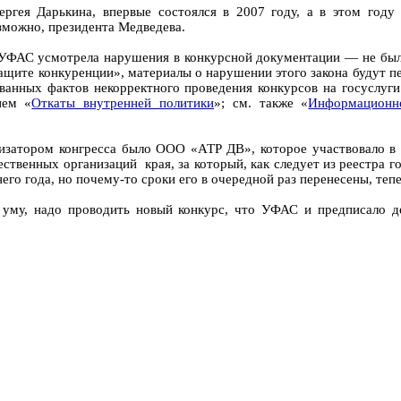
гея Дарькина, впервые состоялся в 2007 году, а в этом году 
зможно, президента Медведева.
УФАС усмотрела нарушения в конкурсной документации — не были у
защите конкуренции», материалы о нарушении этого закона будут 
ванных фактов некорректного проведения конкурсов на госуслуг
ием «
Откаты внутренней политики
»; см. также «
Информационн
анизатором конгресса было ООО «АТР ДВ», которое участвовало в
ственных организаций края, за который, как следует из реестра 
его года, но почему-то сроки его в очередной раз перенесены, тепе
о уму, надо проводить новый конкурс, что УФАС и предписало 