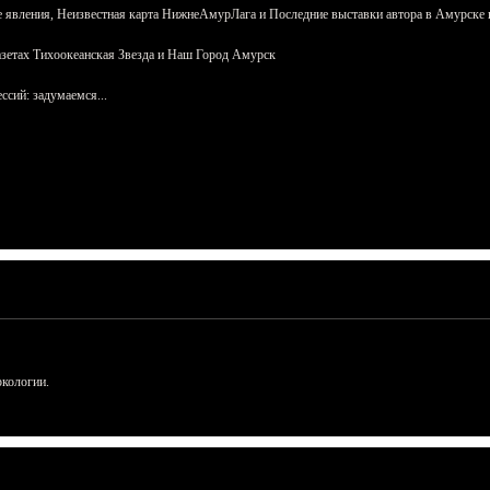
 явления, Неизвестная карта НижнеАмурЛага и Последние выставки автора в Амурске 
азетах Тихоокеанская Звезда и Наш Город Амурск
сий: задумаемся...
ркологии.