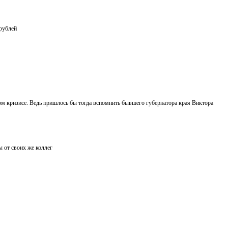
 рублей
м кризисе. Ведь пришлось бы тогда вспомнить бывшего губернатора края Виктора
ы от своих же коллег