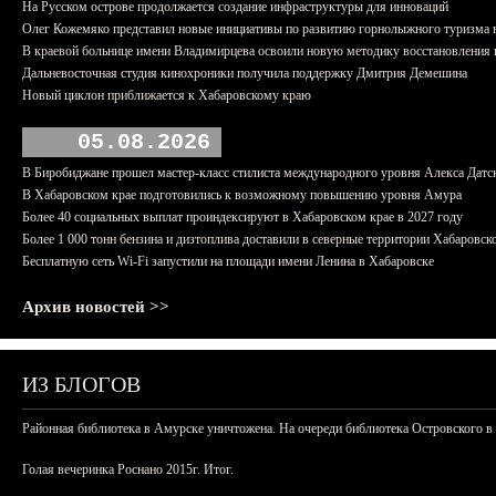
На Русском острове продолжается создание инфраструктуры для инноваций
Олег Кожемяко представил новые инициативы по развитию горнолыжного туризма 
В краевой больнице имени Владимирцева освоили новую методику восстановления п
Дальневосточная студия кинохроники получила поддержку Дмитрия Демешина
Новый циклон приближается к Хабаровскому краю
05.08.2026
В Биробиджане прошел мастер-класс стилиста международного уровня Алекса Датс
В Хабаровском крае подготовились к возможному повышению уровня Амура
Более 40 социальных выплат проиндексируют в Хабаровском крае в 2027 году
Более 1 000 тонн бензина и дизтоплива доставили в северные территории Хабаровск
Бесплатную сеть Wi-Fi запустили на площади имени Ленина в Хабаровске
Архив новостей >>
ИЗ БЛОГОВ
Районная библиотека в Амурске уничтожена. На очереди библиотека Островского в
Голая вечеринка Роснано 2015г. Итог.