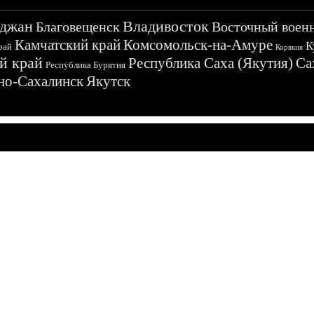
джан
Владивосток
Благовещенск
Восточный воен
Камчатский край
Комсомольск-на-Амуре
К
рай
Корякия
й край
Республика Саха (Якутия)
Са
Республика Бурятия
о-Сахалинск
Якутск