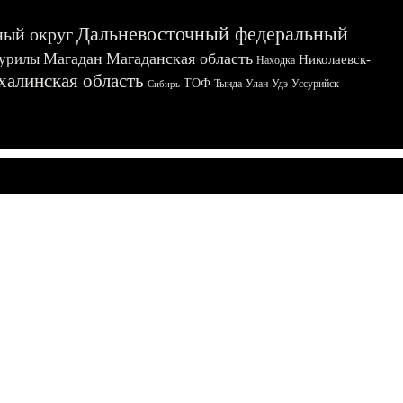
Дальневосточный федеральный
ный округ
Магадан
Магаданская область
урилы
Николаевск-
Находка
халинская область
ТОФ
Тында
Улан-Удэ
Уссурийск
Сибирь