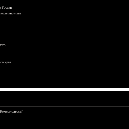
в России
осле инсульта
кого
ого края
 Комсомольске?!