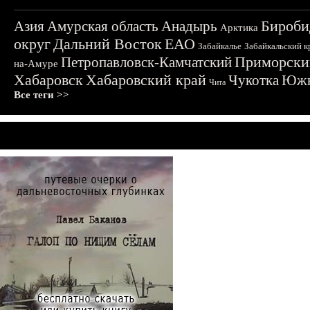
Бироби
Азия
Амурская область
Анадырь
Арктика
округ
Дальний Восток
ЕАО
Забайкалье
Забайкальский к
Приморски
Петропавловск-Камчатский
на-Амуре
Хабаровск
Хабаровский край
Чукотка
Южн
Чита
Все теги >>