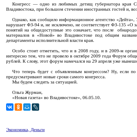
Конгресс — одно из любимых детищ губернатора края Сер
Владивостока, при большом стечении иностранных гостей и, во
Однако, как сообщило информационное агентство «Дейта», 
нарушает ФЗ-94 и, не исключено, не соответствует ФЗ-135 «О 
понятий на общедоступные это означает, что после обнародо
материалов в «Новой» во Владивостоке под общим назван
департаменты исполнительной власти края.
Особо стоит отметить, что и в 2008 году, и в 2009-м орг
интересно тем, что не провело в октябре 2009 года Форум обще
рублей. К слову, этот форум намечался на 29 апреля уже нынешн
Что теперь будет с объявленным конгрессом? Ну, если п
предусматривают новые сроки самого конгресса.
Мы будем следить за ситуацией.
Ольга Журман,
«Новая газета» во Владивостоке», 06.05.10.
Экономика, Деньги