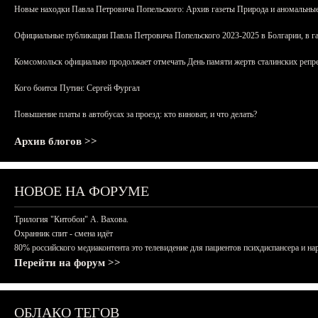
Новые находки Павла Петровича Попельского: Архив газеты Природа и аномальные
Официальные публикации Павла Петровича Попельского 2023-2025 в Болгарии, в г
Комсомольск официально продолжает отмечать День памяти жертв сталинских репрес
Кого боится Путин: Сергей Фургал
Повышение платы в автобусах за проезд: кто виноват, и что делать?
Архив блогов >>
НОВОЕ НА ФОРУМЕ
Трилогия "Китобои" А. Вахова.
Охранник спит - смена идёт
80% российского медиаконтента это телевидение для пациентов психдиспансера и на
Перейти на форум >>
ОБЛАКО ТЕГОВ