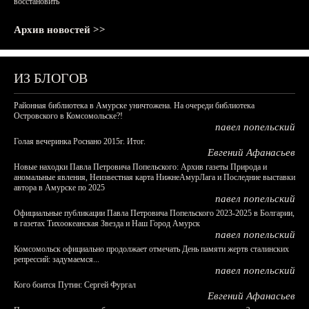
восстановить
Архив новостей >>
ИЗ БЛОГОВ
Районная библиотека в Амурске уничтожена. На очереди библиотека
Островского в Комсомольске?!
павел попельский
Голая вечеринка Роснано 2015г. Итог.
Евгений Афанасьев
Новые находки Павла Петровича Попельского: Архив газеты Природа и
аномальные явления, Неизвестная карта НижнеАмурЛага и Последние выставки
автора в Амурске по 2025
павел попельский
Официальные публикации Павла Петровича Попельского 2023-2025 в Болгарии,
в газетах Тихоокеанская Звезда и Наш Город Амурск
павел попельский
Комсомольск официально продолжает отмечать День памяти жертв сталинских
репрессий: задумаемся...
павел попельский
Кого боится Путин: Сергей Фургал
Евгений Афанасьев