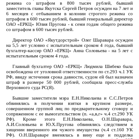
режима со штрафом в 800 тысяч рублей, бывший
заместитель главы Якутска Сергей Петров осужден на 7 лет и
6 месяцев с отбыванием в колонии строгого режима со
штрафом в 600 тысяч рублей, бывший генеральный директор
ОАО «ЕРКЦ» Юлия Пругова - к cеми годам общего режима
со штрафом в 600 тысяч рублей.
Директор ОАО «Якутдорстрой» Олег Шаравара осужден
на 5,5 лет условно с испытательным сроком 4 года, бывший
бухгалтер-кассир ОАО «ЕРКЦ» Анна Соловьева - на 5 лет с
испытательным сроком 4 года.
Главный бухгалтер ОАО «ЕРКЦ» Людмила Шибеко была
освобождена от уголовной ответственности по ст.293 ч.1 УК
РФ, ввиду истечения срока давности, судом ей был назначен
штраф в размере 50 000 рублей, сообщила пресс-служба
Верховного суда РС(Я).
Бывшие заместители мэра Е.Н.Николаева и С.С.Петров
обвинялись в получении взятки в крупном размере,
совершенном группой лиц по предварительному сговору и
сопряженном с ее вымогательством (п. «а,в,г» ч.4 ст.290 УК
РФ). Кроме этого Е.Н.Николаева, О.Н.Шаравара,
А.И.Соловьева и Ю.Х.Пругова обвинялись следствием в
хищении вверенного им чужого имущества (ч.4 ст.160 УК
РФ). О.Н.Шараваре вменялась в вину еще и подделка