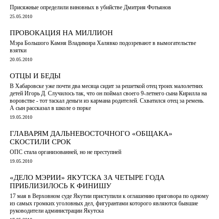
Присяжные определили виновных в убийстве Дмитрия Фотьянов
25.05.2010
ПРОВОКАЦИЯ НА МИЛЛИОН
Мэра Большого Камня Владимира Халявко подозревают в вымогательстве
взятки
20.05.2010
ОТЦЫ И БЕДЫ
В Хабаровске уже почти два месяца сидит за решеткой отец троих малолетних
детей Игорь Д. Случилось так, что он поймал своего 9-летнего сына Кирилла на
воровстве - тот таскал деньги из кармана родителей. Схватился отец за ремень.
А сын рассказал в школе о порке
19.05.2010
ГЛАВАРЯМ ДАЛЬНЕВОСТОЧНОГО «ОБЩАКА»
СКОСТИЛИ СРОК
ОПС стала организованней, но не преступней
19.05.2010
«ДЕЛО МЭРИИ» ЯКУТСКА ЗА ЧЕТЫРЕ ГОДА
ПРИБЛИЗИЛОСЬ К ФИНИШУ
17 мая в Верховном суде Якутии приступили к оглашению приговора по одному
из самых громких уголовных дел, фигурантами которого являются бывшие
руководители администрации Якутска