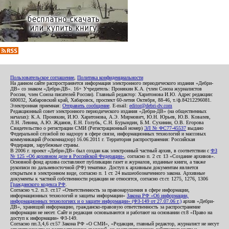
Пользовательское соглашение
,
Политика конфиденциальности
На данном сайте распространяется информация электронного периодического издания «Дебри-
ДВ» со знаком «Дебри-ДВ». 16+ Учредитель: Пронякин К.А. (член Союза журналистов
России, член Союза писателей России). Главный редактор: Харитонова И.Ю. Адрес редакции:
680032, Хабаровский край, Хабаровск, проспект 60-летия Октября, 88-46, т./ф.84212296081.
Электронная приемная:
Отправить сообщение
. E-mail:
editor@debri-dv.com
Редакционный совет электронного периодического издания «Дебри-ДВ» (на общественных
началах): К.А. Пронякин, И.Ю. Харитонова, А.Э. Мирмович, Ю.Н. Юрьев, Ю.В. Ковалев,
Л.Н. Левина, А.Ю. Жданов, Е.Н. Голубь, С.Н. Бурындин, Б.М. Сухинин, О.В. Егорова
Свидетельство о регистрации СМИ (Регистрационный номер)
ЭЛ № ФС77-45537
выдано
Федеральной службой по надзору в сфере связи, информационных технологий и массовых
коммуникаций (Роскомнадзор) 16.06.2011 г. Территория распространения: Российская
Федерация, зарубежные страны.
В 2006 г. проект «Дебри-ДВ» был создан как электронный частный архив, в соответствии с
ФЗ
№ 125 «Об архивном деле в Российской Федерации»
, согласно п. 2 ст. 13 «Создание архивов».
Основной фонд архива составляют публикации газет и журналов, изданные книги, а также
рукописи по дальневосточной (РФ) тематике. Доступ к архивным документам является
открытым в электронном виде, согласно п. 1 ст. 24 вышеобозначенного закона. Архивные
документы к частной собственности редакции не относятся, согласно ст.ст. 1275, 1276, 1306
Гражданского кодекса РФ
.
Согласно ч.2. п.3. ст.17 «Ответственность за правонарушения в сфере информации,
информационных технологий и защиты информации»
Закона РФ «Об информации,
информационных технологиях и о защите информации» (ФЗ-149 от 27.07.06 г.)
архив «Дебри-
ДВ», хранящий информацию, гражданско-правовую ответственность за распространение
информации не несет. Сайт и редакция основываются и работают на основании ст.8 «Право на
доступ к информации» ФЗ-149.
Согласно пп.3,4,6 ст.57 Закона РФ «О СМИ», «Редакция, главный редактор, журналист не несут