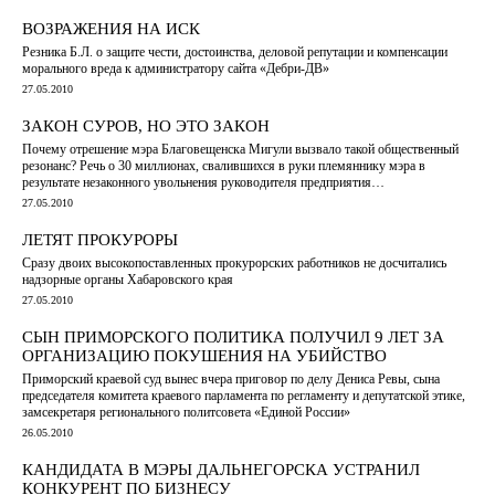
ВОЗРАЖЕНИЯ НА ИСК
Резника Б.Л. о защите чести, достоинства, деловой репутации и компенсации
морального вреда к администратору сайта «Дебри-ДВ»
27.05.2010
ЗАКОН СУРОВ, НО ЭТО ЗАКОН
Почему отрешение мэра Благовещенска Мигули вызвало такой общественный
резонанс? Речь о 30 миллионах, свалившихся в руки племяннику мэра в
результате незаконного увольнения руководителя предприятия…
27.05.2010
ЛЕТЯТ ПРОКУРОРЫ
Сразу двоих высокопоставленных прокурорских работников не досчитались
надзорные органы Хабаровского края
27.05.2010
СЫН ПРИМОРСКОГО ПОЛИТИКА ПОЛУЧИЛ 9 ЛЕТ ЗА
ОРГАНИЗАЦИЮ ПОКУШЕНИЯ НА УБИЙСТВО
Приморский краевой суд вынес вчера приговор по делу Дениса Ревы, сына
председателя комитета краевого парламента по регламенту и депутатской этике,
замсекретаря регионального политсовета «Единой России»
26.05.2010
КАНДИДАТА В МЭРЫ ДАЛЬНЕГОРСКА УСТРАНИЛ
КОНКУРЕНТ ПО БИЗНЕСУ