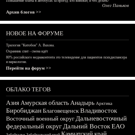
Повышение платы в автобусах за проезд: кто виноват, и что делать?
Олег Паньков
Архив блогов >>
НОВОЕ НА ФОРУМЕ
Трилогия "Китобои" А. Вахова.
Охранник спит - смена идёт
80% российского медиаконтента это телевидение для пациентов психдиспансера
и наркологии.
Перейти на форум >>
ОБЛАКО ТЕГОВ
Азия
Амурская область
Анадырь
Арктика
Биробиджан
Владивосток
Благовещенск
Дальневосточный
Восточный военный округ
федеральный округ
Дальний Восток
ЕАО
Камчатский край
Забайкалье
Забайкальский край