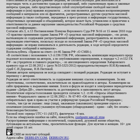
ответственности за распространение сведений, не соответствующих действительности и
порочащих честь и достоинство граждан и организаций, либо ущемляющих права и законные
интересы граждан, либо представляющих собой злоупотребление свободой массовой
информации и (или) правами журналиста: ...если они являются дословным воспроизведением
сообщений и материалов или их фрагментов, распространенных другим средством массовой
информации (а также сообщения, переданные в пресс-релизах и информация государственных,
общественных организаций и объединений), которое может быть установлено и привлечено к
ответственности за данное нарушение законодательства Российской Федерации о средствах
массовой информации».
Согласно абз.3, п.13 Постановления Пленума Верховного Суда РФ №16 от 15 июня 2010 года
«О практике применения судами Закона РФ «О средствах массовой информации», «по делам,
вытекающим из содержания распространенной информации, распространитель не является
надлежащим ответчиком, поскольку исходя из положений Закона РФ «О средствах массовой
информации» не вправе вмешиваться в деятельность редакции, в ходе которой определяется
содержание сообщений и материалов».
Воспользуйтесь «Правом на ответ» (ст.46 Закона РФ «О СМИ»).
«В соответствии с положением ч.3 ст.196 ГПК РФ, обязанность компенсации морального вреда
подлежит возложению на авторов, а по опубликованию опровержения, в порядке ч.2 ст.152 ГК
РФ - на учредителя и главного редактор», - из апелляционного определения Хабаровского
краевого суда от 22.08.2012 г. (дело №33-5325/2012) председательствующего И.И.Куликовой,
судей С.И.Дорожко, Н.В.Пестовой.
Мнения авторов материалов не всегда совпадают с позицией редакции. Редакция не вступает в
переписку с авторами.
Редакция не несет ответственность за содержание внешних ссылок и комментариев. За них
ответственны, соответственно, исключительно их правообладатели и авторы. Комментарии на
сайте приравнены к выражению мнения. Блоги и форум не входят в электронное периодическое
издание «Дебри-ДВ», ответственность за достоверность и наполняемость несут авторы.
Политические опросы/голосования проводятся согласно ч.2. ст.46 «Опросы общественного
мнения» Федерального закона от 12.06.2002 г. № 67-ФЗ «Об основных гарантиях
избирательных прав и права на участие в референдуме граждан Российской Федерации»;
считать, там где не указано: лицо (лица), заказавшее (заказавших) проведение опроса и
оплатившее (оплативших) указанную публикацию (обнародование) - едино - сайт, без оплаты -
безвозмездно/бесплатно.
Часовой пояс сервера UTC+11 (AEST), фактически +8 мск.
Если вы обнаружили ошибки на сайте, пожалуйста,
сообщите нам об этом
.
Распространение информации о политической, социальной, духовной жизни общества,
публикации на актуальные темы, просветительские функции. Для мужчин и женщин. 16+ для
детей старше 16 лет.
СМИ не получает субсидий.
Адреса сайта:
DEBRI-DV.COM
,
DEBRI-DV.RU
.