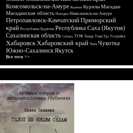
Комсомольск-на-Амуре
Магадан
Курилы
Корякия
Магаданская область
Николаевск-на-Амуре
Находка
Приморский
Петропавловск-Камчатский
край
Республика Саха (Якутия)
Республика Бурятия
Сахалинская область
ТОФ
Тында
Улан-Удэ
Уссурийск
Сибирь
Хабаровск
Хабаровский край
Чукотка
Чита
Южно-Сахалинск
Якутск
Все теги >>