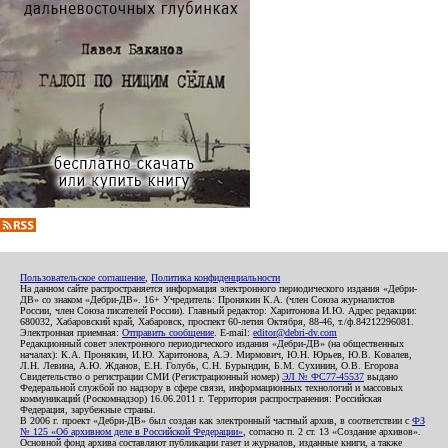
Пользовательское соглашение
,
Политика конфиденциальности
На данном сайте распространяется информация электронного периодического издания «Дебри-
ДВ» со знаком «Дебри-ДВ». 16+ Учредитель: Пронякин К.А. (член Союза журналистов
России, член Союза писателей России). Главный редактор: Харитонова И.Ю. Адрес редакции:
680032, Хабаровский край, Хабаровск, проспект 60-летия Октября, 88-46, т./ф.84212296081.
Электронная приемная:
Отправить сообщение
. E-mail:
editor@debri-dv.com
Редакционный совет электронного периодического издания «Дебри-ДВ» (на общественных
началах): К.А. Пронякин, И.Ю. Харитонова, А.Э. Мирмович, Ю.Н. Юрьев, Ю.В. Ковалев,
Л.Н. Левина, А.Ю. Жданов, Е.Н. Голубь, С.Н. Бурындин, Б.М. Сухинин, О.В. Егорова
Свидетельство о регистрации СМИ (Регистрационный номер)
ЭЛ № ФС77-45537
выдано
Федеральной службой по надзору в сфере связи, информационных технологий и массовых
коммуникаций (Роскомнадзор) 16.06.2011 г. Территория распространения: Российская
Федерация, зарубежные страны.
В 2006 г. проект «Дебри-ДВ» был создан как электронный частный архив, в соответствии с
ФЗ
№ 125 «Об архивном деле в Российской Федерации»
, согласно п. 2 ст. 13 «Создание архивов».
Основной фонд архива составляют публикации газет и журналов, изданные книги, а также