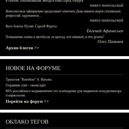
в газетах Тихоокеанская Звезда и Наш Город Амурск
павел попельский
Комсомольск официально продолжает отмечать День памяти жертв сталинских
репрессий: задумаемся...
павел попельский
Кого боится Путин: Сергей Фургал
Евгений Афанасьев
Повышение платы в автобусах за проезд: кто виноват, и что делать?
Олег Паньков
Архив блогов >>
НОВОЕ НА ФОРУМЕ
Трилогия "Китобои" А. Вахова.
Охранник спит - смена идёт
80% российского медиаконтента это телевидение для пациентов психдиспансера
и наркологии.
Перейти на форум >>
ОБЛАКО ТЕГОВ