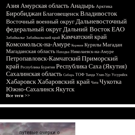
Азия
Амурская область
Анадырь
Арктика
Биробиджан
Владивосток
Благовещенск
Дальневосточный
Восточный военный округ
федеральный округ
Дальний Восток
ЕАО
Камчатский край
Забайкалье
Забайкальский край
Комсомольск-на-Амуре
Магадан
Курилы
Корякия
Магаданская область
Николаевск-на-Амуре
Находка
Приморский
Петропавловск-Камчатский
край
Республика Саха (Якутия)
Республика Бурятия
Сахалинская область
ТОФ
Тында
Улан-Удэ
Уссурийск
Сибирь
Хабаровск
Хабаровский край
Чукотка
Чита
Южно-Сахалинск
Якутск
Все теги >>