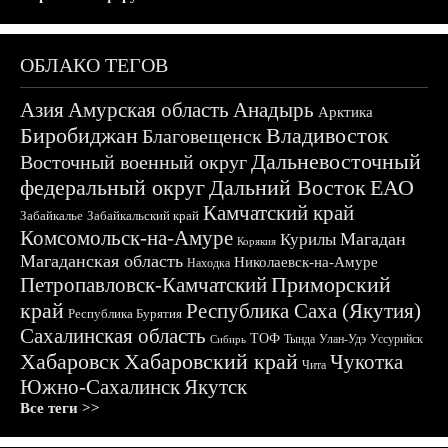
ОБЛАКО ТЕГОВ
Азия
Амурская область
Анадырь
Арктика
Биробиджан
Владивосток
Благовещенск
Дальневосточный
Восточный военный округ
федеральный округ
Дальний Восток
ЕАО
Камчатский край
Забайкалье
Забайкальский край
Комсомольск-на-Амуре
Магадан
Курилы
Корякия
Магаданская область
Николаевск-на-Амуре
Находка
Приморский
Петропавловск-Камчатский
край
Республика Саха (Якутия)
Республика Бурятия
Сахалинская область
ТОФ
Тында
Улан-Удэ
Уссурийск
Сибирь
Хабаровск
Хабаровский край
Чукотка
Чита
Южно-Сахалинск
Якутск
Все теги >>