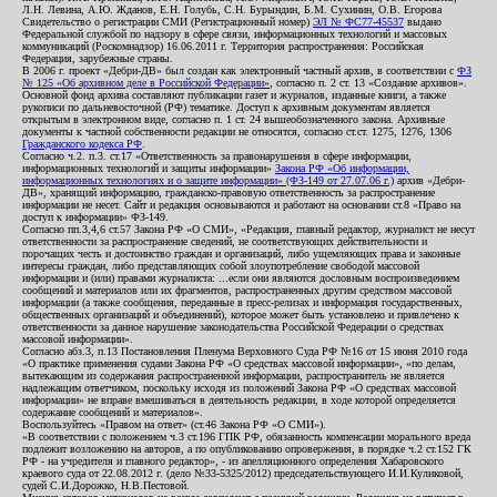
Л.Н. Левина, А.Ю. Жданов, Е.Н. Голубь, С.Н. Бурындин, Б.М. Сухинин, О.В. Егорова
Свидетельство о регистрации СМИ (Регистрационный номер)
ЭЛ № ФС77-45537
выдано
Федеральной службой по надзору в сфере связи, информационных технологий и массовых
коммуникаций (Роскомнадзор) 16.06.2011 г. Территория распространения: Российская
Федерация, зарубежные страны.
В 2006 г. проект «Дебри-ДВ» был создан как электронный частный архив, в соответствии с
ФЗ
№ 125 «Об архивном деле в Российской Федерации»
, согласно п. 2 ст. 13 «Создание архивов».
Основной фонд архива составляют публикации газет и журналов, изданные книги, а также
рукописи по дальневосточной (РФ) тематике. Доступ к архивным документам является
открытым в электронном виде, согласно п. 1 ст. 24 вышеобозначенного закона. Архивные
документы к частной собственности редакции не относятся, согласно ст.ст. 1275, 1276, 1306
Гражданского кодекса РФ
.
Согласно ч.2. п.3. ст.17 «Ответственность за правонарушения в сфере информации,
информационных технологий и защиты информации»
Закона РФ «Об информации,
информационных технологиях и о защите информации» (ФЗ-149 от 27.07.06 г.)
архив «Дебри-
ДВ», хранящий информацию, гражданско-правовую ответственность за распространение
информации не несет. Сайт и редакция основываются и работают на основании ст.8 «Право на
доступ к информации» ФЗ-149.
Согласно пп.3,4,6 ст.57 Закона РФ «О СМИ», «Редакция, главный редактор, журналист не несут
ответственности за распространение сведений, не соответствующих действительности и
порочащих честь и достоинство граждан и организаций, либо ущемляющих права и законные
интересы граждан, либо представляющих собой злоупотребление свободой массовой
информации и (или) правами журналиста: ...если они являются дословным воспроизведением
сообщений и материалов или их фрагментов, распространенных другим средством массовой
информации (а также сообщения, переданные в пресс-релизах и информация государственных,
общественных организаций и объединений), которое может быть установлено и привлечено к
ответственности за данное нарушение законодательства Российской Федерации о средствах
массовой информации».
Согласно абз.3, п.13 Постановления Пленума Верховного Суда РФ №16 от 15 июня 2010 года
«О практике применения судами Закона РФ «О средствах массовой информации», «по делам,
вытекающим из содержания распространенной информации, распространитель не является
надлежащим ответчиком, поскольку исходя из положений Закона РФ «О средствах массовой
информации» не вправе вмешиваться в деятельность редакции, в ходе которой определяется
содержание сообщений и материалов».
Воспользуйтесь «Правом на ответ» (ст.46 Закона РФ «О СМИ»).
«В соответствии с положением ч.3 ст.196 ГПК РФ, обязанность компенсации морального вреда
подлежит возложению на авторов, а по опубликованию опровержения, в порядке ч.2 ст.152 ГК
РФ - на учредителя и главного редактор», - из апелляционного определения Хабаровского
краевого суда от 22.08.2012 г. (дело №33-5325/2012) председательствующего И.И.Куликовой,
судей С.И.Дорожко, Н.В.Пестовой.