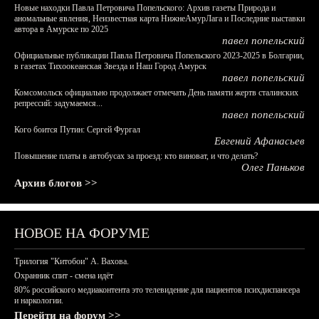
Новые находки Павла Петровича Попельского: Архив газеты Природа и
аномальные явления, Неизвестная карта НижнеАмурЛага и Последние выставки
автора в Амурске по 2025
павел попельский
Официальные публикации Павла Петровича Попельского 2023-2025 в Болгарии,
в газетах Тихоокеанская Звезда и Наш Город Амурск
павел попельский
Комсомольск официально продолжает отмечать День памяти жертв сталинских
репрессий: задумаемся...
павел попельский
Кого боится Путин: Сергей Фургал
Евгений Афанасьев
Повышение платы в автобусах за проезд: кто виноват, и что делать?
Олег Паньков
Архив блогов >>
НОВОЕ НА ФОРУМЕ
Трилогия "Китобои" А. Вахова.
Охранник спит - смена идёт
80% российского медиаконтента это телевидение для пациентов психдиспансера
и наркологии.
Перейти на форум >>