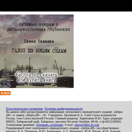
Пользовательское соглашение
,
Политика конфиденциальности
На данном сайте распространяется информация электронного периодического издания «Дебри-
ДВ» со знаком «Дебри-ДВ». 16+ Учредитель: Пронякин К.А. (член Союза журналистов
России, член Союза писателей России). Главный редактор: Харитонова И.Ю. Адрес редакции:
680032, Хабаровский край, Хабаровск, проспект 60-летия Октября, 88-46, т./ф.84212296081.
Электронная приемная:
Отправить сообщение
. E-mail:
editor@debri-dv.com
Редакционный совет электронного периодического издания «Дебри-ДВ» (на общественных
началах): К.А. Пронякин, И.Ю. Харитонова, А.Э. Мирмович, Ю.Н. Юрьев, Ю.В. Ковалев,