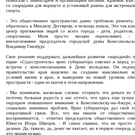
помогали с инвентарем и организацией питания. Краевые влас
со снарядами для воркаута и установкой рампы для экстремал
спорта.
- Это общественное пространство давно требовало ремонта
обратилась к Михаилу Дегтяреву, и помощь пошла. Это так кла
центр притяжения людей со всего города - дети, родители,
спортсмены. Меня просто эмоции переполняют, - п
впечатлениями председатель городской думы Комсомольск
Владимир Гинзбург.
Свое решение поддержать дальнейшее развитие «народной» 
парке «Судостроитель» врио губернатора озвучил и перед у
встречи с комсомольчанами в Доме молодежи. Он подчер
правительство края нацелено на создание максимально к
условий жизни в крае, и выведение на новый уровень об
пространств - один из шагов в этом направлении.
- Мы понимаем, насколько сложно оторвать эти деньги из 
поэтому большая радость у нас оттого, что здесь еще лучше
ощущаем повышенное внимание к Комсомольску-на-Амуре, 
социально значимых проблем. Врио губернатора дал свой т
оперативной связи. Все, что мы пишем от общественног
воспринимается, - отметил председатель общественного сов
Юности Игорь Швецов. - И самое главное, что не просто 
делами. Да, тяжело, да, денег не хватает, но в первую очередь д
что людям нужно.