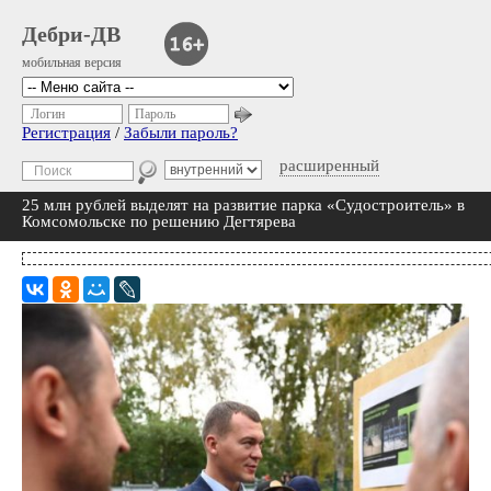
Дебри-ДВ
мобильная версия
Логин
Пароль
Регистрация
/
Забыли пароль?
расширенный
25 млн рублей выделят на развитие парка «Судостроитель» в
Комсомольске по решению Дегтярева