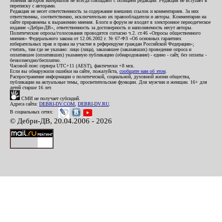
Мнения авторов материалов не всегда совпадают с позицией редакции. Редакция не вступает в
переписку с авторами.
Редакция не несет ответственность за содержание внешних ссылок и комментариев. За них
ответственны, соответственно, исключительно их правообладатели и авторы. Комментарии на
сайте приравнены к выражению мнения. Блоги и форум не входят в электронное периодическое
издание «Дебри-ДВ», ответственность за достоверность и наполняемость несут авторы.
Политические опросы/голосования проводятся согласно ч.2. ст.46 «Опросы общественного
мнения» Федерального закона от 12.06.2002 г. № 67-ФЗ «Об основных гарантиях
избирательных прав и права на участие в референдуме граждан Российской Федерации»;
считать, там где не указано: лицо (лица), заказавшее (заказавших) проведение опроса и
оплатившее (оплативших) указанную публикацию (обнародование) - едино - сайт, без оплаты -
безвозмездно/бесплатно.
Часовой пояс сервера UTC+11 (AEST), фактически +8 мск.
Если вы обнаружили ошибки на сайте, пожалуйста,
сообщите нам об этом
.
Распространение информации о политической, социальной, духовной жизни общества,
публикации на актуальные темы, просветительские функции. Для мужчин и женщин. 16+ для
детей старше 16 лет.
СМИ не получает субсидий.
Адреса сайта:
DEBRI-DV.COM
,
DEBRI-DV.RU
.
В социальных сетях:
© Дебри-ДВ, 20.04.2006 - 2026