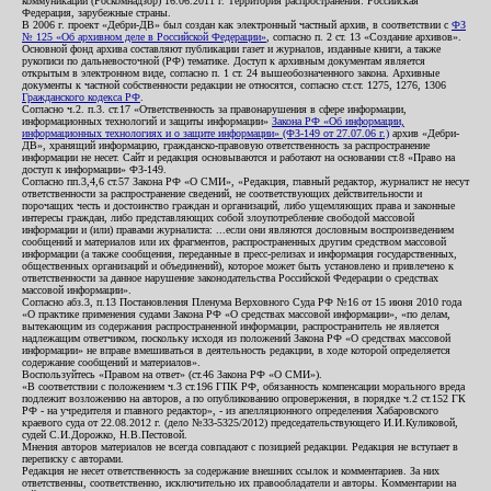
коммуникаций (Роскомнадзор) 16.06.2011 г. Территория распространения: Российская
Федерация, зарубежные страны.
В 2006 г. проект «Дебри-ДВ» был создан как электронный частный архив, в соответствии с
ФЗ
№ 125 «Об архивном деле в Российской Федерации»
, согласно п. 2 ст. 13 «Создание архивов».
Основной фонд архива составляют публикации газет и журналов, изданные книги, а также
рукописи по дальневосточной (РФ) тематике. Доступ к архивным документам является
открытым в электронном виде, согласно п. 1 ст. 24 вышеобозначенного закона. Архивные
документы к частной собственности редакции не относятся, согласно ст.ст. 1275, 1276, 1306
Гражданского кодекса РФ
.
Согласно ч.2. п.3. ст.17 «Ответственность за правонарушения в сфере информации,
информационных технологий и защиты информации»
Закона РФ «Об информации,
информационных технологиях и о защите информации» (ФЗ-149 от 27.07.06 г.)
архив «Дебри-
ДВ», хранящий информацию, гражданско-правовую ответственность за распространение
информации не несет. Сайт и редакция основываются и работают на основании ст.8 «Право на
доступ к информации» ФЗ-149.
Согласно пп.3,4,6 ст.57 Закона РФ «О СМИ», «Редакция, главный редактор, журналист не несут
ответственности за распространение сведений, не соответствующих действительности и
порочащих честь и достоинство граждан и организаций, либо ущемляющих права и законные
интересы граждан, либо представляющих собой злоупотребление свободой массовой
информации и (или) правами журналиста: ...если они являются дословным воспроизведением
сообщений и материалов или их фрагментов, распространенных другим средством массовой
информации (а также сообщения, переданные в пресс-релизах и информация государственных,
общественных организаций и объединений), которое может быть установлено и привлечено к
ответственности за данное нарушение законодательства Российской Федерации о средствах
массовой информации».
Согласно абз.3, п.13 Постановления Пленума Верховного Суда РФ №16 от 15 июня 2010 года
«О практике применения судами Закона РФ «О средствах массовой информации», «по делам,
вытекающим из содержания распространенной информации, распространитель не является
надлежащим ответчиком, поскольку исходя из положений Закона РФ «О средствах массовой
информации» не вправе вмешиваться в деятельность редакции, в ходе которой определяется
содержание сообщений и материалов».
Воспользуйтесь «Правом на ответ» (ст.46 Закона РФ «О СМИ»).
«В соответствии с положением ч.3 ст.196 ГПК РФ, обязанность компенсации морального вреда
подлежит возложению на авторов, а по опубликованию опровержения, в порядке ч.2 ст.152 ГК
РФ - на учредителя и главного редактор», - из апелляционного определения Хабаровского
краевого суда от 22.08.2012 г. (дело №33-5325/2012) председательствующего И.И.Куликовой,
судей С.И.Дорожко, Н.В.Пестовой.
Мнения авторов материалов не всегда совпадают с позицией редакции. Редакция не вступает в
переписку с авторами.
Редакция не несет ответственность за содержание внешних ссылок и комментариев. За них
ответственны, соответственно, исключительно их правообладатели и авторы. Комментарии на