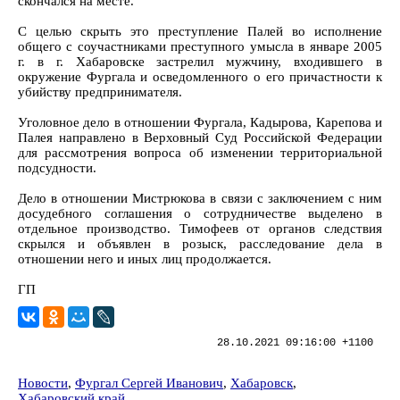
скончался на месте.
С целью скрыть это преступление Палей во исполнение
общего с соучастниками преступного умысла в январе 2005
г. в г. Хабаровске застрелил мужчину, входившего в
окружение Фургала и осведомленного о его причастности к
убийству предпринимателя.
Уголовное дело в отношении Фургала, Кадырова, Карепова и
Палея направлено в Верховный Суд Российской Федерации
для рассмотрения вопроса об изменении территориальной
подсудности.
Дело в отношении Мистрюкова в связи с заключением с ним
досудебного соглашения о сотрудничестве выделено в
отдельное производство. Тимофеев от органов следствия
скрылся и объявлен в розыск, расследование дела в
отношении него и иных лиц продолжается.
ГП
28.10.2021 09:16:00 +1100
Новости
,
Фургал Сергей Иванович
,
Хабаровск
,
Хабаровский край