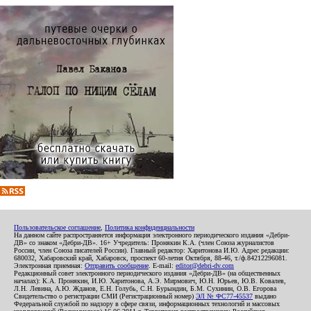
Пользовательское соглашение
,
Политика конфиденциальности
На данном сайте распространяется информация электронного периодического издания «Дебри-
ДВ» со знаком «Дебри-ДВ». 16+ Учредитель: Пронякин К.А. (член Союза журналистов
России, член Союза писателей России). Главный редактор: Харитонова И.Ю. Адрес редакции:
680032, Хабаровский край, Хабаровск, проспект 60-летия Октября, 88-46, т./ф.84212296081.
Электронная приемная:
Отправить сообщение
. E-mail:
editor@debri-dv.com
Редакционный совет электронного периодического издания «Дебри-ДВ» (на общественных
началах): К.А. Пронякин, И.Ю. Харитонова, А.Э. Мирмович, Ю.Н. Юрьев, Ю.В. Ковалев,
Л.Н. Левина, А.Ю. Жданов, Е.Н. Голубь, С.Н. Бурындин, Б.М. Сухинин, О.В. Егорова
Свидетельство о регистрации СМИ (Регистрационный номер)
ЭЛ № ФС77-45537
выдано
Федеральной службой по надзору в сфере связи, информационных технологий и массовых