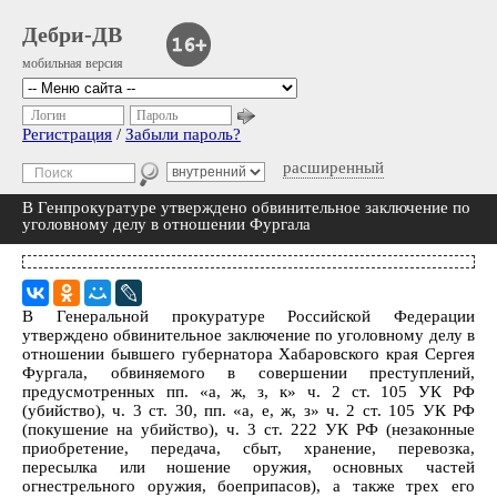
Дебри-ДВ
мобильная версия
Логин
Пароль
Регистрация
/
Забыли пароль?
расширенный
В Генпрокуратуре утверждено обвинительное заключение по
уголовному делу в отношении Фургала
В Генеральной прокуратуре Российской Федерации
утверждено обвинительное заключение по уголовному делу в
отношении бывшего губернатора Хабаровского края Сергея
Фургала, обвиняемого в совершении преступлений,
предусмотренных пп. «а, ж, з, к» ч. 2 ст. 105 УК РФ
(убийство), ч. 3 ст. 30, пп. «а, е, ж, з» ч. 2 ст. 105 УК РФ
(покушение на убийство), ч. 3 ст. 222 УК РФ (незаконные
приобретение, передача, сбыт, хранение, перевозка,
пересылка или ношение оружия, основных частей
огнестрельного оружия, боеприпасов), а также трех его