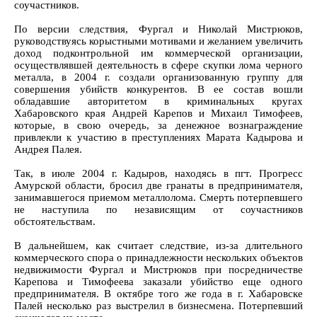
соучастников.
По версии следствия, Фургал и Николай Мистрюков,
руководствуясь корыстными мотивами и желанием увеличить
доход подконтрольной им коммерческой организации,
осуществлявшей деятельность в сфере скупки лома черного
металла, в 2004 г. создали организованную группу для
совершения убийств конкурентов. В ее состав вошли
обладавшие авторитетом в криминальных кругах
Хабаровского края Андрей Карепов и Михаил Тимофеев,
которые, в свою очередь, за денежное вознаграждение
привлекли к участию в преступлениях Марата Кадырова и
Андрея Палея.
Так, в июле 2004 г. Кадыров, находясь в пгт. Прогресс
Амурской области, бросил две гранаты в предпринимателя,
занимавшегося приемом металлолома. Смерть потерпевшего
не наступила по независящим от соучастников
обстоятельствам.
В дальнейшем, как считает следствие, из-за длительного
коммерческого спора о принадлежности нескольких объектов
недвижимости Фургал и Мистрюков при посредничестве
Карепова и Тимофеева заказали убийство еще одного
предпринимателя. В октябре того же года в г. Хабаровске
Палей несколько раз выстрелил в бизнесмена. Потерпевший