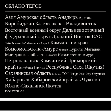
ОБЛАКО ТЕГОВ
Азия
Амурская область
Анадырь
Арктика
Биробиджан
Владивосток
Благовещенск
Дальневосточный
Восточный военный округ
федеральный округ
Дальний Восток
ЕАО
Камчатский край
Забайкалье
Забайкальский край
Комсомольск-на-Амуре
Магадан
Курилы
Корякия
Магаданская область
Николаевск-на-Амуре
Находка
Приморский
Петропавловск-Камчатский
край
Республика Саха (Якутия)
Республика Бурятия
Сахалинская область
ТОФ
Тында
Улан-Удэ
Уссурийск
Сибирь
Хабаровск
Хабаровский край
Чукотка
Чита
Южно-Сахалинск
Якутск
Все теги >>