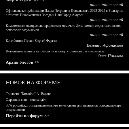
автора в Амурске по 2025
павел попельский
Официальные публикации Павла Петровича Попельского 2023-2025 в Болгарии,
в газетах Тихоокеанская Звезда и Наш Город Амурск
павел попельский
Комсомольск официально продолжает отмечать День памяти жертв сталинских
репрессий: задумаемся...
павел попельский
Кого боится Путин: Сергей Фургал
Евгений Афанасьев
Повышение платы в автобусах за проезд: кто виноват, и что делать?
Олег Паньков
Архив блогов >>
НОВОЕ НА ФОРУМЕ
Трилогия "Китобои" А. Вахова.
Охранник спит - смена идёт
80% российского медиаконтента это телевидение для пациентов психдиспансера
и наркологии.
Перейти на форум >>