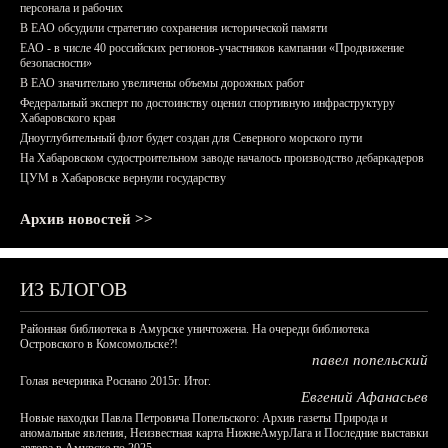
персонала и рабочих
В ЕАО обсудили стратегию сохранения исторической памяти
ЕАО - в числе 40 российских регионов-участников кампании «Продвижение
безопасности»
В ЕАО значительно увеличены объемы дорожных работ
Федеральный эксперт по достоинству оценил спортивную инфраструктуру
Хабаровского края
Дноуглубительный флот будет создан для Северного морского пути
На Хабаровском судостроительном заводе началось производство дебаркадеров
ЦУМ в Хабаровске вернули государству
Архив новостей >>
ИЗ БЛОГОВ
Районная библиотека в Амурске уничтожена. На очереди библиотека
Островского в Комсомольске?!
павел попельский
Голая вечеринка Роснано 2015г. Итог.
Евгений Афанасьев
Новые находки Павла Петровича Попельского: Архив газеты Природа и
аномальные явления, Неизвестная карта НижнеАмурЛага и Последние выставки