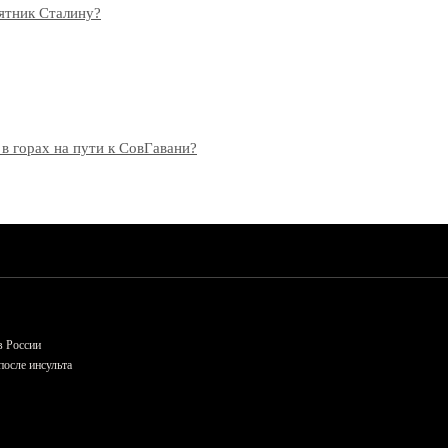
мятник Сталину?
 в горах на пути к СовГавани?
в России
осле инсульта