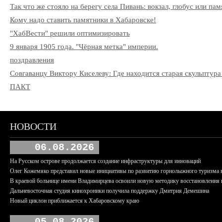
Так что же стояло на берегу села Пивань: вокзал, глобус или па
Кому надо ставить памятники в Хабаровске!
"ХабВести" решили оптимизировать
9 января 1905 года. "Чёрная метка" империи.
поздравления
Совгаванцу Виктору Киселеву: Где находится старая скульптура
ПАКТ
НОВОСТИ
06.08.2026
На Русском острове продолжается создание инфраструктуры для инноваций
Олег Кожемяко представил новые инициативы по развитию горнолыжного туризма 
В краевой больнице имени Владимирцева освоили новую методику восстановления п
Дальневосточная студия кинохроники получила поддержку Дмитрия Демешина
Новый циклон приближается к Хабаровскому краю
05.08.2026