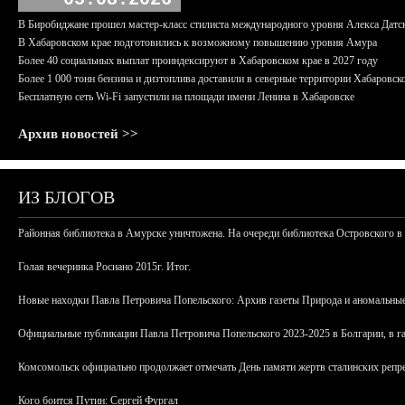
В Биробиджане прошел мастер-класс стилиста международного уровня Алекса Датс
В Хабаровском крае подготовились к возможному повышению уровня Амура
Более 40 социальных выплат проиндексируют в Хабаровском крае в 2027 году
Более 1 000 тонн бензина и дизтоплива доставили в северные территории Хабаровск
Бесплатную сеть Wi-Fi запустили на площади имени Ленина в Хабаровске
Архив новостей >>
ИЗ БЛОГОВ
Районная библиотека в Амурске уничтожена. На очереди библиотека Островского в
Голая вечеринка Роснано 2015г. Итог.
Новые находки Павла Петровича Попельского: Архив газеты Природа и аномальные
Официальные публикации Павла Петровича Попельского 2023-2025 в Болгарии, в г
Комсомольск официально продолжает отмечать День памяти жертв сталинских репрес
Кого боится Путин: Сергей Фургал