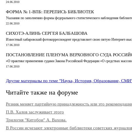
24.06.2010
ФОРМА № 1-ВПБ: ПЕРЕПИСЬ БИБЛИОТЕК
Указания по заполнению формы федерального статистического наблюдения библиот
22.06.2010
СИХОТЭ-АЛИНЬ СЕРГЕЯ БАЛБАШОВА
Известный хабаровский фотокорреспондент представляет свою пятую Интернет-выс
17.06.2010
ПОСТАНОВЛЕНИЕ ПЛЕНУМА ВЕРХОВНОГО СУДА РОССИЙСК
«О практике применения судами Закона Российской Федерации «О средствах массо
17.06.2010
Другие материалы по теме "Наука, История, Образование, СМИ
Читайте также на форуме
Резник меняет партийную принадлежность или это рекомендаци
П.В. Халов заслуживает этого
Трилогия "Китобои" А. Вахова.
В России исчезают электронные библиотеки советских журнало