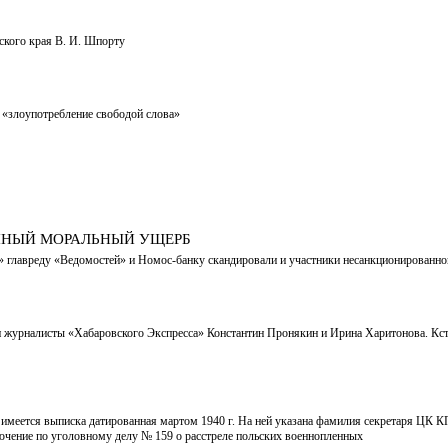
ского края В. И. Шпорту
«злоупотребление свободой слова»
ЕННЫЙ МОРАЛЬНЫЙ УЩЕРБ
но» главреду «Ведомостей» и Номос-банку скандировали и участники несанкционированно
 журналисты «Хабаровского Экспресса» Константин Пронякин и Ирина Харитонова. Кста
 имеется выписка датированная мартом 1940 г. На ней указана фамилия секретаря ЦК К
лючение по уголовному делу № 159 о расстреле польских военнопленных