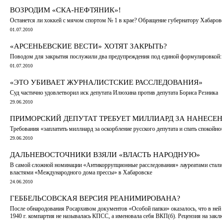
ВОЗРОДИМ «СКА-НЕФТЯНИК»!
Останется ли хоккей с мячом спортом № 1 в крае? Обращение губернатору Хабаров
01.07.2010
«АРСЕНЬЕВСКИЕ ВЕСТИ» ХОТЯТ ЗАКРЫТЬ?
Поводом для закрытия послужили два предупреждения под единой формулировкой: 
01.07.2010
«ЭТО УБИВАЕТ ЖУРНАЛИСТСКИЕ РАССЛЕДОВАНИЯ»
Суд частично удовлетворил иск депутата Илюхина против депутата Бориса Резника
29.06.2010
ПРИМОРСКИЙ ДЕПУТАТ ТРЕБУЕТ МИЛЛИАРД ЗА НАНЕС
Требования «заплатить миллиард за оскорбление русского депутата и спать спокой
29.06.2010
ДАЛЬНЕВОСТОЧНИКИ ВЗЯЛИ «ВЛАСТЬ НАРОДНУЮ»
В самой сложной номинации «Антикоррупционные расследования» лауреатами стали
властями «Международного дома прессы» в Хабаровске
24.06.2010
ГЕББЕЛЬСОВСКАЯ ВЕРСИЯ РЕАНИМИРОВАНА?
После обнародования Росархивом документов «Особой папки» оказалось, что в ней
1940 г. компартия не называлась КПСС, а именовала себя ВКП(б). Рецензия на зак