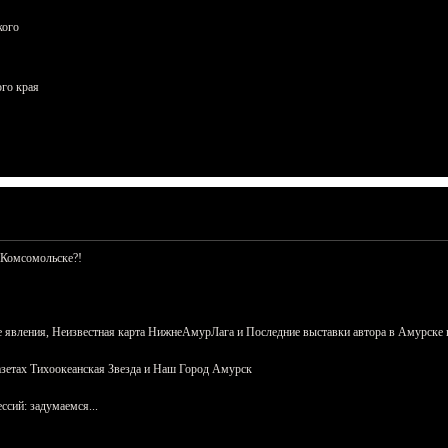
кого
ого края
 Комсомольске?!
 явления, Неизвестная карта НижнеАмурЛага и Последние выставки автора в Амурске 
азетах Тихоокеанская Звезда и Наш Город Амурск
сий: задумаемся...