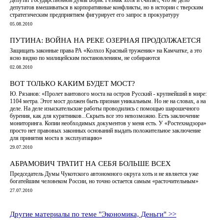
депутатов вмешиваться в корпоративные конфликты, но в истории с тверским
стратегическим предприятием фигурирует его запрос в прокуратуру
05.08.2010
ПУТИНА: ВОЙНА НА РЕКЕ ОЗЕРНАЯ ПРОДОЛЖАЕТСЯ
Защищать законные права РА «Колхоз Красный труженик» на Камчатке, а это
ясно видно по милицейским постановлениям, не собираются
02.08.2010
ВОТ ТОЛЬКО КАКИМ БУДЕТ МОСТ?
Ю. Рязанов: «Пролет вантового моста на остров Русский - крупнейший в мире:
1104 метра. Этот мост должен быть признан уникальным. Но не на словах, а на
деле. На деле изыскательские работы проводились с помощью шарошечного
бурения, как для курятников...Скрыть все это невозможно. Есть заключение
мониторинга. Копии необходимых документов у меня есть. У «Ростехнадзора»
просто нет правовых законных оснований выдать положительное заключение
для принятия моста в эксплуатацию»
29.07.2010
АБРАМОВИЧ ТРАТИТ НА СЕБЯ БОЛЬШЕ ВСЕХ
Председатель Думы Чукотского автономного округа хоть и не является уже
богатейшим человеком России, но точно остается самым «расточительным»
27.07.2010
Другие материалы по теме "Экономика, Деньги" >>