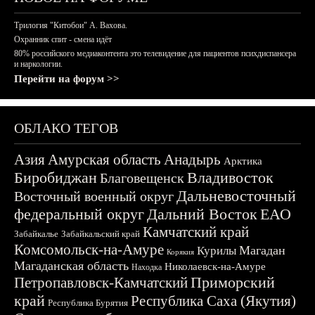
Трилогия "Китобои" А. Вахова.
Охранник спит - смена идёт
80% российского медиаконтента это телевидение для пациентов психдиспансера
и наркологии.
Перейти на форум >>
ОБЛАКО ТЕГОВ
Азия
Амурская область
Анадырь
Арктика
Биробиджан
Владивосток
Благовещенск
Дальневосточный
Восточный военный округ
федеральный округ
Дальний Восток
ЕАО
Камчатский край
Забайкалье
Забайкальский край
Комсомольск-на-Амуре
Магадан
Курилы
Корякия
Магаданская область
Николаевск-на-Амуре
Находка
Приморский
Петропавловск-Камчатский
край
Республика Саха (Якутия)
Республика Бурятия