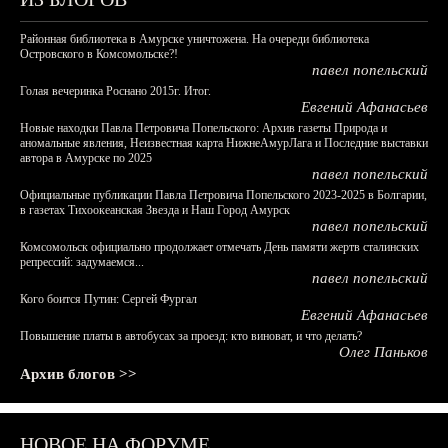
Районная библиотека в Амурске уничтожена. На очереди библиотека
Островского в Комсомольске?!
павел попельский
Голая вечеринка Роснано 2015г. Итог.
Евгений Афанасьев
Новые находки Павла Петровича Попельского: Архив газеты Природа и
аномальные явления, Неизвестная карта НижнеАмурЛага и Последние выставки
автора в Амурске по 2025
павел попельский
Официальные публикации Павла Петровича Попельского 2023-2025 в Болгарии,
в газетах Тихоокеанская Звезда и Наш Город Амурск
павел попельский
Комсомольск официально продолжает отмечать День памяти жертв сталинских
репрессий: задумаемся...
павел попельский
Кого боится Путин: Сергей Фургал
Евгений Афанасьев
Повышение платы в автобусах за проезд: кто виноват, и что делать?
Олег Паньков
Архив блогов >>
НОВОЕ НА ФОРУМЕ