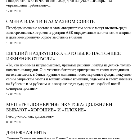
Говорят, если кто-то что-то там находит, то получает выговоры - за
«превышение требований»…
17.08.2010
СМЕНА ВЛАСТИ В АЛМАЗНОМ СОВЕТЕ
Переформирование состава в этом авторитетном органе могут вызвать среди
заинтересованных игроков индустрии АБК определенные политические интриги
и даже конкурентную борьбу за степень влияния
13.08.2010
ЕВГЕНИЙ НАЗДРАТЕНКО: «ЭТО БЫЛО НАСТОЯЩЕЕ
ИЗБИЕНИЕ ОТРАСЛИ»
«Те, кто принимал неправомерные, чреватые решения, никуда не делись, только
поменяли площадки. Они успешно богатеют, пристраивают своих наследников
на теплые места, в банки, крупные компании, инвестиционные фонды, покупают
своим отпрыскам газеты и телевизионные компании, отдыхают в своих имениях
на Рублевке и за рубежом и никогда не ездят туда, где их недоброй волей
сотворена пустыня»
12.08.2010
МУП «ТЕПЛОЭНЕРГИЯ» ЯКУТСКА: ДОЛЖНИКИ
БЫВАЮТ «ХОРОШИЕ» И «ПЛОХИЕ»
Реестр «злостных должников»
05.08.2010
ДЕНЕЖНАЯ НИТЬ
Депутат Государственной думы Борис Резник хотя и считает, что не дело