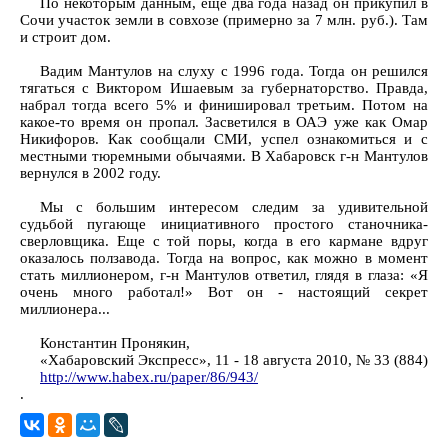
По некоторым данным, еще два года назад он прикупил в
Сочи участок земли в совхозе (примерно за 7 млн. руб.). Там
и строит дом.
Вадим Мантулов на слуху с 1996 года. Тогда он решился
тягаться с Виктором Ишаевым за губернаторство. Правда,
набрал тогда всего 5% и финишировал третьим. Потом на
какое-то время он пропал. Засветился в ОАЭ уже как Омар
Никифоров. Как сообщали СМИ, успел ознакомиться и с
местными тюремными обычаями. В Хабаровск г-н Мантулов
вернулся в 2002 году.
Мы с большим интересом следим за удивительной
судьбой пугающе инициативного простого станочника-
сверловщика. Еще с той поры, когда в его кармане вдруг
оказалось ползавода. Тогда на вопрос, как можно в момент
стать миллионером, г-н Мантулов ответил, глядя в глаза: «Я
очень много работал!» Вот он - настоящий секрет
миллионера...
Константин Пронякин,
«Хабаровский Экспресс», 11 - 18 августа 2010, № 33 (884)
http://www.habex.ru/paper/86/943/
.