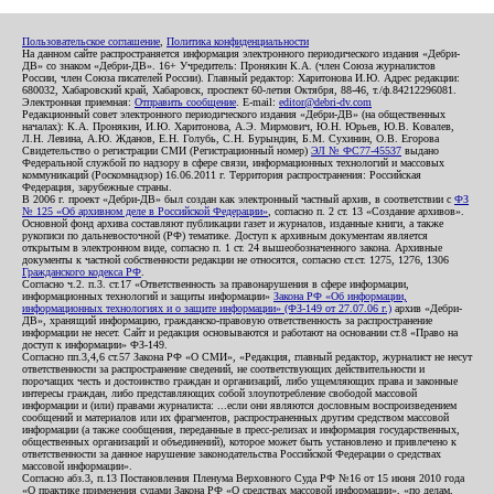
Пользовательское соглашение
,
Политика конфиденциальности
На данном сайте распространяется информация электронного периодического издания «Дебри-
ДВ» со знаком «Дебри-ДВ». 16+ Учредитель: Пронякин К.А. (член Союза журналистов
России, член Союза писателей России). Главный редактор: Харитонова И.Ю. Адрес редакции:
680032, Хабаровский край, Хабаровск, проспект 60-летия Октября, 88-46, т./ф.84212296081.
Электронная приемная:
Отправить сообщение
. E-mail:
editor@debri-dv.com
Редакционный совет электронного периодического издания «Дебри-ДВ» (на общественных
началах): К.А. Пронякин, И.Ю. Харитонова, А.Э. Мирмович, Ю.Н. Юрьев, Ю.В. Ковалев,
Л.Н. Левина, А.Ю. Жданов, Е.Н. Голубь, С.Н. Бурындин, Б.М. Сухинин, О.В. Егорова
Свидетельство о регистрации СМИ (Регистрационный номер)
ЭЛ № ФС77-45537
выдано
Федеральной службой по надзору в сфере связи, информационных технологий и массовых
коммуникаций (Роскомнадзор) 16.06.2011 г. Территория распространения: Российская
Федерация, зарубежные страны.
В 2006 г. проект «Дебри-ДВ» был создан как электронный частный архив, в соответствии с
ФЗ
№ 125 «Об архивном деле в Российской Федерации»
, согласно п. 2 ст. 13 «Создание архивов».
Основной фонд архива составляют публикации газет и журналов, изданные книги, а также
рукописи по дальневосточной (РФ) тематике. Доступ к архивным документам является
открытым в электронном виде, согласно п. 1 ст. 24 вышеобозначенного закона. Архивные
документы к частной собственности редакции не относятся, согласно ст.ст. 1275, 1276, 1306
Гражданского кодекса РФ
.
Согласно ч.2. п.3. ст.17 «Ответственность за правонарушения в сфере информации,
информационных технологий и защиты информации»
Закона РФ «Об информации,
информационных технологиях и о защите информации» (ФЗ-149 от 27.07.06 г.)
архив «Дебри-
ДВ», хранящий информацию, гражданско-правовую ответственность за распространение
информации не несет. Сайт и редакция основываются и работают на основании ст.8 «Право на
доступ к информации» ФЗ-149.
Согласно пп.3,4,6 ст.57 Закона РФ «О СМИ», «Редакция, главный редактор, журналист не несут
ответственности за распространение сведений, не соответствующих действительности и
порочащих честь и достоинство граждан и организаций, либо ущемляющих права и законные
интересы граждан, либо представляющих собой злоупотребление свободой массовой
информации и (или) правами журналиста: ...если они являются дословным воспроизведением
сообщений и материалов или их фрагментов, распространенных другим средством массовой
информации (а также сообщения, переданные в пресс-релизах и информация государственных,
общественных организаций и объединений), которое может быть установлено и привлечено к
ответственности за данное нарушение законодательства Российской Федерации о средствах
массовой информации».
Согласно абз.3, п.13 Постановления Пленума Верховного Суда РФ №16 от 15 июня 2010 года
«О практике применения судами Закона РФ «О средствах массовой информации», «по делам,