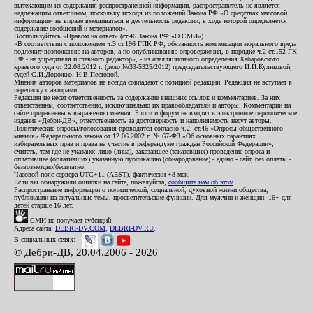
вытекающим из содержания распространенной информации, распространитель не является
надлежащим ответчиком, поскольку исходя из положений Закона РФ «О средствах массовой
информации» не вправе вмешиваться в деятельность редакции, в ходе которой определяется
содержание сообщений и материалов».
Воспользуйтесь «Правом на ответ» (ст.46 Закона РФ «О СМИ»).
«В соответствии с положением ч.3 ст.196 ГПК РФ, обязанность компенсации морального вреда
подлежит возложению на авторов, а по опубликованию опровержения, в порядке ч.2 ст.152 ГК
РФ - на учредителя и главного редактор», - из апелляционного определения Хабаровского
краевого суда от 22.08.2012 г. (дело №33-5325/2012) председательствующего И.И.Куликовой,
судей С.И.Дорожко, Н.В.Пестовой.
Мнения авторов материалов не всегда совпадают с позицией редакции. Редакция не вступает в
переписку с авторами.
Редакция не несет ответственность за содержание внешних ссылок и комментариев. За них
ответственны, соответственно, исключительно их правообладатели и авторы. Комментарии на
сайте приравнены к выражению мнения. Блоги и форум не входят в электронное периодическое
издание «Дебри-ДВ», ответственность за достоверность и наполняемость несут авторы.
Политические опросы/голосования проводятся согласно ч.2. ст.46 «Опросы общественного
мнения» Федерального закона от 12.06.2002 г. № 67-ФЗ «Об основных гарантиях
избирательных прав и права на участие в референдуме граждан Российской Федерации»;
считать, там где не указано: лицо (лица), заказавшее (заказавших) проведение опроса и
оплатившее (оплативших) указанную публикацию (обнародование) - едино - сайт, без оплаты -
безвозмездно/бесплатно.
Часовой пояс сервера UTC+11 (AEST), фактически +8 мск.
Если вы обнаружили ошибки на сайте, пожалуйста,
сообщите нам об этом
.
Распространение информации о политической, социальной, духовной жизни общества,
публикации на актуальные темы, просветительские функции. Для мужчин и женщин. 16+ для
детей старше 16 лет.
СМИ не получает субсидий.
Адреса сайта:
DEBRI-DV.COM
,
DEBRI-DV.RU
.
В социальных сетях:
© Дебри-ДВ, 20.04.2006 - 2026