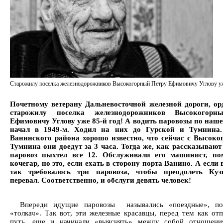
Cтарожилу поселка железнодорожников Высокогорный Петру Ефимовичу Углову уж
Почетному ветерану Дальневосточной железной дороги, ор
старожилу поселка железнодорожников Высокогорн
Ефимовичу Углову уже 85-й год! А водить паровозы по наше
начал в 1949-м. Ходил на них до Гурской и Тумнина
Ванинского района хорошо известно, что сейчас с Высоко
Тумнина они доедут за 3 часа. Тогда же, как рассказывают
паровоз пыхтел все 12. Обслуживали его машинист, п
кочегар, но это, если ехать в сторону порта Ванино. А если 
так требовалось три паровоза, чтобы преодолеть Куз
перевал. Соответственно, и обслуги девять человек!
Впереди идущие паровозы назывались «поездные», по
«толкач». Так вот, эти железные красавцы, перед тем как отп
путь, еще и начинали «выяснять» между собой отношения