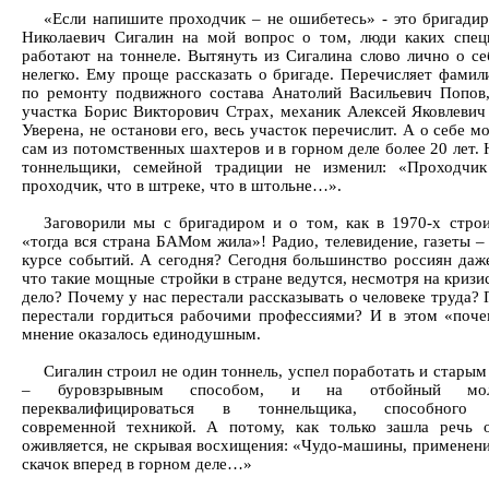
«Если напишите проходчик – не ошибетесь» - это бригади
Николаевич Сигалин на мой вопрос о том, люди каких спец
работают на тоннеле. Вытянуть из Сигалина слово лично о се
нелегко. Ему проще рассказать о бригаде. Перечисляет фамили
по ремонту подвижного состава Анатолий Васильевич Попов,
участка Борис Викторович Страх, механик Алексей Яковлевич 
Уверена, не останови его, весь участок перечислит. А о себе м
сам из потомственных шахтеров и в горном деле более 20 лет. 
тоннельщики, семейной традиции не изменил: «Проходчик
проходчик, что в штреке, что в штольне…».
Заговорили мы с бригадиром и о том, как в 1970-х стр
«тогда вся страна БАМом жила»! Радио, телевидение, газеты –
курсе событий. А сегодня? Сегодня большинство россиян даже
что такие мощные стройки в стране ведутся, несмотря на кризи
дело? Почему у нас перестали рассказывать о человеке труда?
перестали гордиться рабочими профессиями? И в этом «поч
мнение оказалось единодушным.
Сигалин строил не один тоннель, успел поработать и стары
– буровзрывным способом, и на отбойный мо
переквалифицироваться в тоннельщика, способного 
современной техникой. А потому, как только зашла речь
оживляется, не скрывая восхищения: «Чудо-машины, применени
скачок вперед в горном деле…»