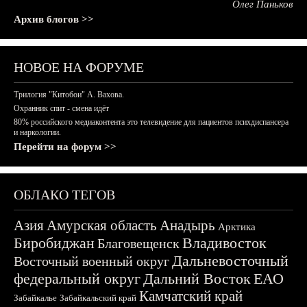
Олег Паньков
Архив блогов >>
НОВОЕ НА ФОРУМЕ
Трилогия "Китобои" А. Вахова.
Охранник спит - смена идёт
80% российского медиаконтента это телевидение для пациентов психдиспансера
и наркологии.
Перейти на форум >>
ОБЛАКО ТЕГОВ
Азия
Амурская область
Анадырь
Арктика
Биробиджан
Владивосток
Благовещенск
Дальневосточный
Восточный военный округ
федеральный округ
Дальний Восток
ЕАО
Камчатский край
Забайкалье
Забайкальский край