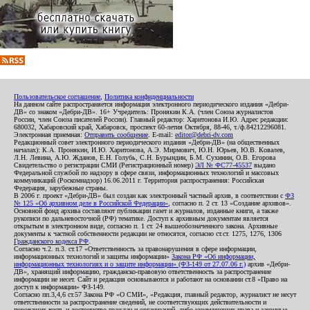
Пользовательское соглашение
,
Политика конфиденциальности
На данном сайте распространяется информация электронного периодического издания «Дебри-
ДВ» со знаком «Дебри-ДВ». 16+ Учредитель: Пронякин К.А. (член Союза журналистов
России, член Союза писателей России). Главный редактор: Харитонова И.Ю. Адрес редакции:
680032, Хабаровский край, Хабаровск, проспект 60-летия Октября, 88-46, т./ф.84212296081.
Электронная приемная:
Отправить сообщение
. E-mail:
editor@debri-dv.com
Редакционный совет электронного периодического издания «Дебри-ДВ» (на общественных
началах): К.А. Пронякин, И.Ю. Харитонова, А.Э. Мирмович, Ю.Н. Юрьев, Ю.В. Ковалев,
Л.Н. Левина, А.Ю. Жданов, Е.Н. Голубь, С.Н. Бурындин, Б.М. Сухинин, О.В. Егорова
Свидетельство о регистрации СМИ (Регистрационный номер)
ЭЛ № ФС77-45537
выдано
Федеральной службой по надзору в сфере связи, информационных технологий и массовых
коммуникаций (Роскомнадзор) 16.06.2011 г. Территория распространения: Российская
Федерация, зарубежные страны.
В 2006 г. проект «Дебри-ДВ» был создан как электронный частный архив, в соответствии с
ФЗ
№ 125 «Об архивном деле в Российской Федерации»
, согласно п. 2 ст. 13 «Создание архивов».
Основной фонд архива составляют публикации газет и журналов, изданные книги, а также
рукописи по дальневосточной (РФ) тематике. Доступ к архивным документам является
открытым в электронном виде, согласно п. 1 ст. 24 вышеобозначенного закона. Архивные
документы к частной собственности редакции не относятся, согласно ст.ст. 1275, 1276, 1306
Гражданского кодекса РФ
.
Согласно ч.2. п.3. ст.17 «Ответственность за правонарушения в сфере информации,
информационных технологий и защиты информации»
Закона РФ «Об информации,
информационных технологиях и о защите информации» (ФЗ-149 от 27.07.06 г.)
архив «Дебри-
ДВ», хранящий информацию, гражданско-правовую ответственность за распространение
информации не несет. Сайт и редакция основываются и работают на основании ст.8 «Право на
доступ к информации» ФЗ-149.
Согласно пп.3,4,6 ст.57 Закона РФ «О СМИ», «Редакция, главный редактор, журналист не несут
ответственности за распространение сведений, не соответствующих действительности и
порочащих честь и достоинство граждан и организаций, либо ущемляющих права и законные