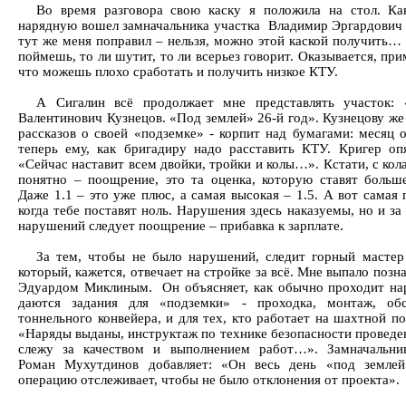
Во время разговора свою каску я положила на стол. Ка
нарядную вошел замначальника участка Владимир Эргардович 
тут же меня поправил – нельзя, можно этой каской получить… 
поймешь, то ли шутит, то ли всерьез говорит. Оказывается, при
что можешь плохо сработать и получить низкое КТУ.
А Сигалин всё продолжает мне представлять участок: 
Валентинович Кузнецов. «Под землей» 26-й год». Кузнецову же
рассказов о своей «подземке» - корпит над бумагами: месяц о
теперь ему, как бригадиру надо расставить КТУ. Кригер оп
«Сейчас наставит всем двойки, тройки и колы…». Кстати, с кол
понятно – поощрение, это та оценка, которую ставят больш
Даже 1.1 – это уже плюс, а самая высокая – 1.5. А вот самая 
когда тебе поставят ноль. Нарушения здесь наказуемы, но и за
нарушений следует поощрение – прибавка к зарплате.
За тем, чтобы не было нарушений, следит горный мастер 
который, кажется, отвечает на стройке за всё. Мне выпало позн
Эдуардом Миклиным. Он объясняет, как обычно проходит нар
даются задания для «подземки» - проходка, монтаж, обс
тоннельного конвейера, и для тех, кто работает на шахтной п
«Наряды выданы, инструктаж по технике безопасности проведен
слежу за качеством и выполнением работ…». Замначальни
Роман Мухутдинов добавляет: «Он весь день «под землей
операцию отслеживает, чтобы не было отклонения от проекта».