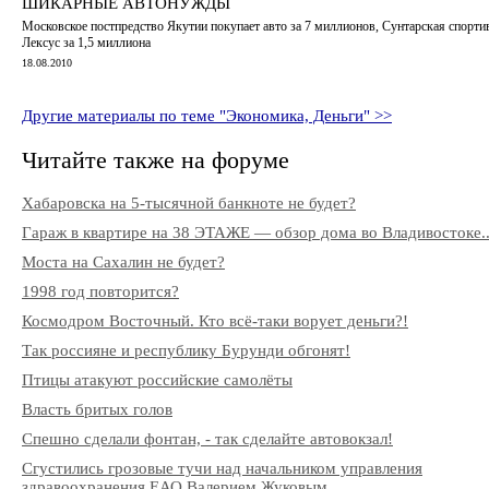
ШИКАРНЫЕ АВТОНУЖДЫ
Московское постпредство Якутии покупает авто за 7 миллионов, Сунтарская спорти
Лексус за 1,5 миллиона
18.08.2010
Другие материалы по теме "Экономика, Деньги" >>
Читайте также на форуме
Хабаровска на 5-тысячной банкноте не будет?
Гараж в квартире на 38 ЭТАЖЕ — обзор дома во Владивостоке..
Моста на Сахалин не будет?
1998 год повторится?
Космодром Восточный. Кто всё-таки ворует деньги?!
Так россияне и республику Бурунди обгонят!
Птицы атакуют российские самолёты
Власть бритых голов
Спешно сделали фонтан, - так сделайте автовокзал!
Сгустились грозовые тучи над начальником управления
здравоохранения ЕАО Валерием Жуковым