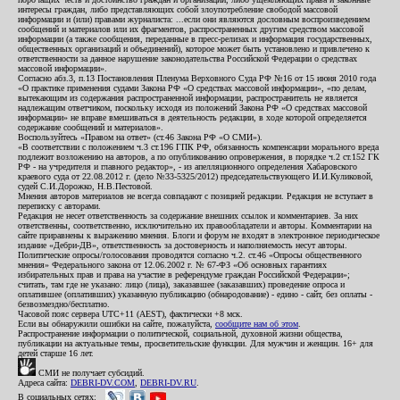
интересы граждан, либо представляющих собой злоупотребление свободой массовой
информации и (или) правами журналиста: ...если они являются дословным воспроизведением
сообщений и материалов или их фрагментов, распространенных другим средством массовой
информации (а также сообщения, переданные в пресс-релизах и информация государственных,
общественных организаций и объединений), которое может быть установлено и привлечено к
ответственности за данное нарушение законодательства Российской Федерации о средствах
массовой информации».
Согласно абз.3, п.13 Постановления Пленума Верховного Суда РФ №16 от 15 июня 2010 года
«О практике применения судами Закона РФ «О средствах массовой информации», «по делам,
вытекающим из содержания распространенной информации, распространитель не является
надлежащим ответчиком, поскольку исходя из положений Закона РФ «О средствах массовой
информации» не вправе вмешиваться в деятельность редакции, в ходе которой определяется
содержание сообщений и материалов».
Воспользуйтесь «Правом на ответ» (ст.46 Закона РФ «О СМИ»).
«В соответствии с положением ч.3 ст.196 ГПК РФ, обязанность компенсации морального вреда
подлежит возложению на авторов, а по опубликованию опровержения, в порядке ч.2 ст.152 ГК
РФ - на учредителя и главного редактор», - из апелляционного определения Хабаровского
краевого суда от 22.08.2012 г. (дело №33-5325/2012) председательствующего И.И.Куликовой,
судей С.И.Дорожко, Н.В.Пестовой.
Мнения авторов материалов не всегда совпадают с позицией редакции. Редакция не вступает в
переписку с авторами.
Редакция не несет ответственность за содержание внешних ссылок и комментариев. За них
ответственны, соответственно, исключительно их правообладатели и авторы. Комментарии на
сайте приравнены к выражению мнения. Блоги и форум не входят в электронное периодическое
издание «Дебри-ДВ», ответственность за достоверность и наполняемость несут авторы.
Политические опросы/голосования проводятся согласно ч.2. ст.46 «Опросы общественного
мнения» Федерального закона от 12.06.2002 г. № 67-ФЗ «Об основных гарантиях
избирательных прав и права на участие в референдуме граждан Российской Федерации»;
считать, там где не указано: лицо (лица), заказавшее (заказавших) проведение опроса и
оплатившее (оплативших) указанную публикацию (обнародование) - едино - сайт, без оплаты -
безвозмездно/бесплатно.
Часовой пояс сервера UTC+11 (AEST), фактически +8 мск.
Если вы обнаружили ошибки на сайте, пожалуйста,
сообщите нам об этом
.
Распространение информации о политической, социальной, духовной жизни общества,
публикации на актуальные темы, просветительские функции. Для мужчин и женщин. 16+ для
детей старше 16 лет.
СМИ не получает субсидий.
Адреса сайта:
DEBRI-DV.COM
,
DEBRI-DV.RU
.
В социальных сетях: