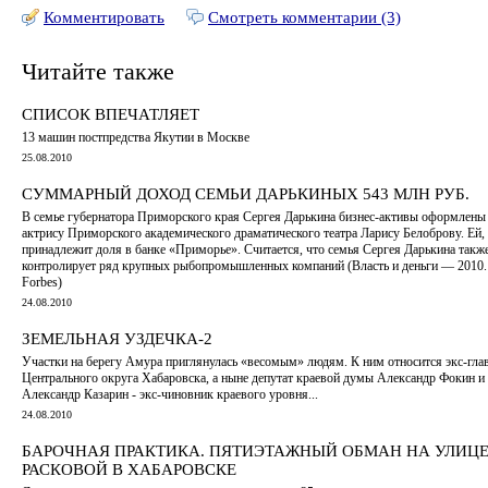
Комментировать
Смотреть комментарии (3)
Читайте также
СПИСОК ВПЕЧАТЛЯЕТ
13 машин постпредства Якутии в Москве
25.08.2010
СУММАРНЫЙ ДОХОД СЕМЬИ ДАРЬКИНЫХ 543 МЛН РУБ.
В семье губернатора Приморского края Сергея Дарькина бизнес-активы оформлены
актрису Приморского академического драматического театра Ларису Белоброву. Ей,
принадлежит доля в банке «Приморье». Считается, что семья Сергея Дарькина такж
контролирует ряд крупных рыбопромышленных компаний (Власть и деньги — 2010.
Forbes)
24.08.2010
ЗЕМЕЛЬНАЯ УЗДЕЧКА-2
Участки на берегу Амура приглянулась «весомым» людям. К ним относится экс-гла
Центрального округа Хабаровска, а ныне депутат краевой думы Александр Фокин и
Александр Казарин - экс-чиновник краевого уровня...
24.08.2010
БАРОЧНАЯ ПРАКТИКА. ПЯТИЭТАЖНЫЙ ОБМАН НА УЛИЦ
РАСКОВОЙ В ХАБАРОВСКЕ