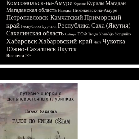
Комсомольск-на-Амуре
Магадан
Курилы
Корякия
Магаданская область
Николаевск-на-Амуре
Находка
Приморский
Петропавловск-Камчатский
край
Республика Саха (Якутия)
Республика Бурятия
Сахалинская область
ТОФ
Тында
Улан-Удэ
Уссурийск
Сибирь
Хабаровск
Хабаровский край
Чукотка
Чита
Южно-Сахалинск
Якутск
Все теги >>