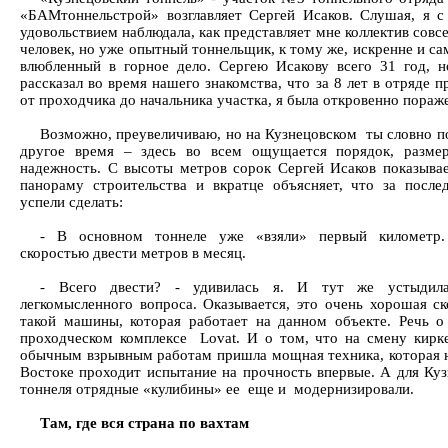
«БАМтоннельстрой» возглавляет Сергей Исаков. Слушая, я 
удовольствием наблюдала, как представляет мне коллектив сов
человек, но уже опытный тоннельщик, к тому же, искренне и с
влюбленный в горное дело. Сергею Исакову всего 31 год, н
рассказал во время нашего знакомства, что за 8 лет в отряде 
от проходчика до начальника участка, я была откровенно пораж
Возможно, преувеличиваю, но на Кузнецовском ты словно п
другое время – здесь во всем ощущается порядок, разме
надежность. С высоты метров сорок Сергей Исаков показыва
панораму строительства и вкратце объясняет, что за после
успели сделать:
- В основном тоннеле уже «взяли» первый километр
скоростью двести метров в месяц.
- Всего двести? - удивилась я. И тут же устыдила
легкомысленного вопроса. Оказывается, это очень хорошая ск
такой машины, которая работает на данном объекте. Речь о
проходческом комплексе Lovat. И о том, что на смену кирке
обычным взрывным работам пришла мощная техника, которая 
Востоке проходит испытание на прочность впервые. А для Куз
тоннеля отрядные «кулибины» ее еще и модернизировали.
Там, где вся страна по вахтам