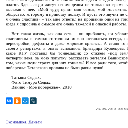
платят. Здесь люди живут своим делом не только во время в
выезжая с нее. «Мой труд ценит моя семья, мой коллектив,
общество, которому я приношу пользу. И пусть это звучит не 
я очень счастлив» - так мне ответил на прощание один из тон
когда я спросила о смысле его очень тяжелой и опасной работы.
Вот такая жизнь, как она есть – ни прибавить, ни убавит
счастливым и самодостаточным можно оставаться всегда, н
перестройки, дефолты и даже мировые кризисы. А ставя точ
своего репортажа, я опять вспомнила бригадира Кузнецова. 
какое КТУ поставил бы тоннельщик со стажем «под земл
четверти века, за мою попытку рассказать жителям Ванинског
том, какие люди строят для них тоннель? И все ради того, что
побережье Татарского пролива не была равна нулю!
Татьяна Седых.
Фото Тимура Седых.
Ванино «Мое побережье», 2010
.
23.08.2010 09:43
Экономика, Деньги