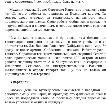
ведь с современной техникой нужно быть на «ты».
Механик участка Борис Сергеевич Капля в тоннельном отряд
лет. До этого работал на рудниках за Полярным кругом. Т
золото, здесь отвечает за техническую исправность всег
проходческого комплекса. Свою работу любит, как и доволен к
– трудолюбивым и сплоченным, в котором много очень грамотн
перенимающей опыт молодежи.
Чем больше я знакомилась с бригадами, тем больше по
тоннельщики попадают по-разному – и после учебы, и в с
обстоятельств. Для Василия Раисовича Хайбулина, например, Б
сразу же после армии: «Соблазнили – поехал». Работает уже 
тоннеле. Спрашивается, зачем тоннельщикам сварщик? Ответ пр
даже проходческая машина - это почти 100 метров металл
работы сварщику хватает. А о Хайбулине, как и о сварщике 
Ивановиче Сетисове, об инструментальщике Василии 
Полбенникове в отряде говорят так - у них не только о
индивидуальное мастерство!
В нарядной
Рабочий день на Кузнецовском начинается с нарядной – 
рабочую смену или наряд на проходку, это фактически план к
Здесь же подводятся итоги. А поскольку сегодня пересменка
только успевает заходить в нарядную…