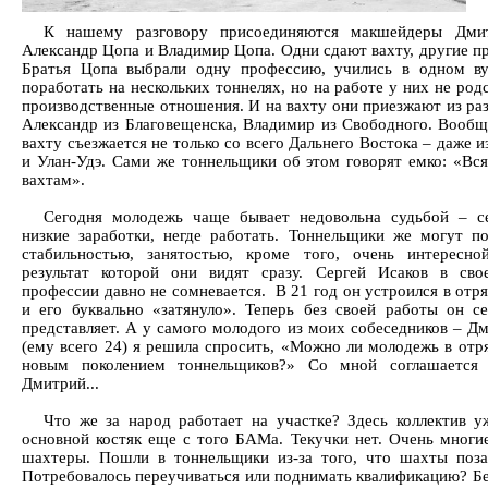
К нашему разговору присоединяются макшейдеры Дмит
Александр Цопа и Владимир Цопа. Одни сдают вахту, другие пр
Братья Цопа выбрали одну профессию, учились в одном ву
поработать на нескольких тоннелях, но на работе у них не род
производственные отношения. И на вахту они приезжают из раз
Александр из Благовещенска, Владимир из Свободного. Вообщ
вахту съезжается не только со всего Дальнего Востока – даже 
и Улан-Удэ. Сами же тоннельщики об этом говорят емко: «Вся
вахтам».
Сегодня молодежь чаще бывает недовольна судьбой – с
низкие заработки, негде работать. Тоннельщики же могут по
стабильностью, занятостью, кроме того, очень интересно
результат которой они видят сразу. Сергей Исаков в св
профессии давно не сомневается. В 21 год он устроился в отр
и его буквально «затянуло». Теперь без своей работы он с
представляет. А у самого молодого из моих собеседников – Дм
(ему всего 24) я решила спросить, «Можно ли молодежь в отря
новым поколением тоннельщиков?» Со мной соглашается 
Дмитрий...
Что же за народ работает на участке? Здесь коллектив у
основной костяк еще с того БАМа. Текучки нет. Очень многи
шахтеры. Пошли в тоннельщики из-за того, что шахты поза
Потребовалось переучиваться или поднимать квалификацию? Бе