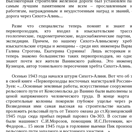
Высокогорная строителям железной дороги был установлен па
самым лучшим памятником им всем – прославленным 
работягам, награжденным и неудостоенным наград и званий, 
дорога через Сихотэ-Алинь...
Разве что специалисты теперь помнят и знают и
первопроходцев, кто входил в изыскательские трасси
геологические, гидрометрические, водоснабженческие партии, 
экспедиции. Причем, по нашему Сихотэ-Алиньскому хреб
изыскательские отряды и женщины – среди них инженеры Варва
Галина Строгова, Екатерина Сурмина! Лишь историкам и 
теперь знакомо большинство таких первопроходцев, но одн
знают почти все жители Ванинского района. Это инжене
Кузнецов, автор тоннельного пересечения хребта Сихотэ-Алинь.
Осенью 1943 года начался штурм Сихотэ-Алиня. Вот что об 
в своей книге «Первопроходцы восточных магистралей России
Зуев: «...Основные земляные работы, искусственные сооружени
рельсового пути от Комсомольска до Ванино были выполнены за
ценой напряженного человеческого труда. В конце марта
строительные колонны покорили глубокое ущелье через р
Возведенная ими самая высокая на строительстве насыпь
проложить рельсовый путь от Тихого океана до ст.Кузнецовский.
1945 года сюда прибыл первый паровоз Ов-303. В составе е
были машинист С.И.Морозов, помощник И.С.Потемкин, коч
Федоров... 15 июля 1945 года в горловине выемки Пик произо
рельсового пути западного и восточного участков…»