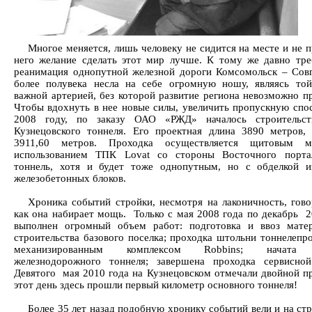
Многое меняется, лишь человеку не сидится на месте и не 
него желание сделать этот мир лучше. К тому же давно тре
реанимация однопутной железной дороги Комсомольск – Совг
более полувека несла на себе огромную ношу, являясь то
важной артерией, без которой развитие региона невозможно пр
Чтобы вдохнуть в нее новые силы, увеличить пропускную спос
2008 году, по заказу ОАО «РЖД» началось строительст
Кузнецовского тоннеля. Его проектная длина 3890 метров,
3911,60 метров. Проходка осуществляется щитовым 
использованием ТПК Lovat со стороны Восточного порта
тоннель, хотя и будет тоже однопутным, но с обделкой 
железобетонных блоков.
Хроника событий стройки, несмотря на лаконичность, гово
как она набирает мощь. Только с мая 2008 года по декабрь 2
выполнен огромный объем работ: подготовка и ввоз мате
строительства базового поселка; проходка штольни тоннелепр
механизированным комплексом Robbins; начата 
железнодорожного тоннеля; завершена проходка сервисно
Девятого мая 2010 года на Кузнецовском отмечали двойной пр
этот день здесь прошли первый километр основного тоннеля!
Более 35 лет назад подобную хронику событий вели и на ст