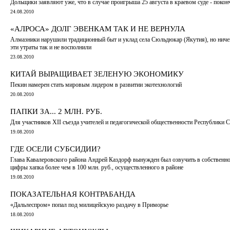
Дольщики заявляют уже, что в случае проигрыша 25 августа в краевом суде - поконч
24.08.2010
«АЛРОСА» ДОЛГ ЭВЕНКАМ ТАК И НЕ ВЕРНУЛА
Алмазники нарушили традиционный быт и уклад села Сюльдюкар (Якутия), но ниче
эти утраты так и не восполнили
23.08.2010
КИТАЙ ВЫРАЩИВАЕТ ЗЕЛЕНУЮ ЭКОНОМИКУ
Пекин намерен стать мировым лидером в развитии экотехнологий
20.08.2010
ПАПКИ ЗА... 2 МЛН. РУБ.
Для участников XII съезда учителей и педагогической общественности Республики С
19.08.2010
ГДЕ ОСЕЛИ СУБСИДИИ?
Глава Кавалеровского района Андрей Каздорф вынужден был озвучить в собственн
цифры хапка более чем в 100 млн. руб., осуществленного в районе
19.08.2010
ПОКАЗАТЕЛЬНАЯ КОНТРАБАНДА
«Дальлеспром» попал под милицейскую раздачу в Приморье
18.08.2010