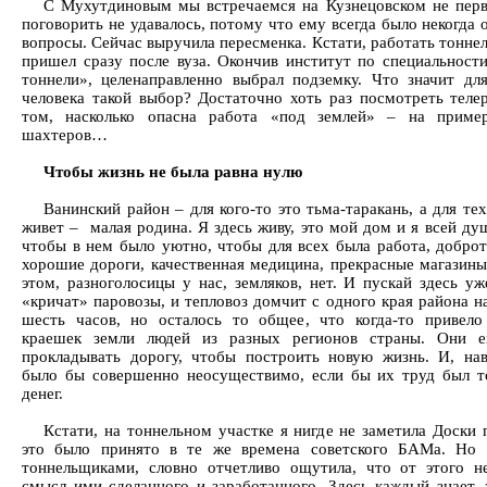
С Мухутдиновым мы встречаемся на Кузнецовском не перв
поговорить не удавалось, потому что ему всегда было некогда 
вопросы. Сейчас выручила пересменка. Кстати, работать тонне
пришел сразу после вуза. Окончив институт по специальност
тоннели», целенаправленно выбрал подземку. Что значит дл
человека такой выбор? Достаточно хоть раз посмотреть теле
том, насколько опасна работа «под землей» – на приме
шахтеров…
Чтобы жизнь не была равна нулю
Ванинский район – для кого-то это тьма-таракань, а для тех
живет – малая родина. Я здесь живу, это мой дом и я всей ду
чтобы в нем было уютно, чтобы для всех была работа, доброт
хорошие дороги, качественная медицина, прекрасные магазины
этом, разноголосицы у нас, земляков, нет. И пускай здесь уж
«кричат» паровозы, и тепловоз домчит с одного края района н
шесть часов, но осталось то общее, что когда-то привел
краешек земли людей из разных регионов страны. Они е
прокладывать дорогу, чтобы построить новую жизнь. И, нав
было бы совершенно неосуществимо, если бы их труд был т
денег.
Кстати, на тоннельном участке я нигде не заметила Доски 
это было принято в те же времена советского БАМа. Но 
тоннельщиками, словно отчетливо ощутила, что от этого н
смысл ими сделанного и заработанного. Здесь каждый знает, 