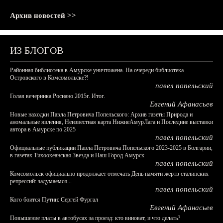
Архив новостей >>
ИЗ БЛОГОВ
Районная библиотека в Амурске уничтожена. На очереди библиотека
Островского в Комсомольске?!
павел попельский
Голая вечеринка Роснано 2015г. Итог.
Евгений Афанасьев
Новые находки Павла Петровича Попельского: Архив газеты Природа и
аномальные явления, Неизвестная карта НижнеАмурЛага и Последние выставки
автора в Амурске по 2025
павел попельский
Официальные публикации Павла Петровича Попельского 2023-2025 в Болгарии,
в газетах Тихоокеанская Звезда и Наш Город Амурск
павел попельский
Комсомольск официально продолжает отмечать День памяти жертв сталинских
репрессий: задумаемся...
павел попельский
Кого боится Путин: Сергей Фургал
Евгений Афанасьев
Повышение платы в автобусах за проезд: кто виноват, и что делать?