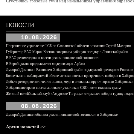
Сгустились грозовые тучи над начальником управления здрав
НОВОСТИ
10.08.2026
Пограничное управление ФСБ по Сахалинской области возглавил Сергей Махорин
Губернатор ЕАО Мария Костюк совершила рабочую поездку в Ленинский район
В ЕАО рекомендовано ввести режим повышенной готовности
В Биробиджане продолжается модернизация Арбата
Дмитрий Демешин: Развиваем Хабаровский край с поддержкой президента России 
Более тысячи наблюдателей обеспечат законность и прозрачность выборов в Хабаро
Добыть рекордное количество золота, меди и олова планируют горняки Хабаровског
Хабаровские врачи восстанавливают участников СВО после тяжелых травм
Женский волейбольный клуб «Амурские Тигрицы» открывает набор в группу подгот
08.08.2026
Дмитрий Демешин объявил режим повышенной готовности в Хабаровске
Архив новостей >>