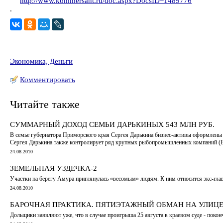
http://www.kommersant.ru/doc.aspx?DocsID=1489776
.
Экономика, Деньги
Комментировать
Читайте также
СУММАРНЫЙ ДОХОД СЕМЬИ ДАРЬКИНЫХ 543 МЛН РУБ.
В семье губернатора Приморского края Сергея Дарькина бизнес-активы оформлены н
Сергея Дарькина также контролирует ряд крупных рыбопромышленных компаний (Вл
24.08.2010
ЗЕМЕЛЬНАЯ УЗДЕЧКА-2
Участки на берегу Амура приглянулась «весомым» людям. К ним относится экс-глав
24.08.2010
БАРОЧНАЯ ПРАКТИКА. ПЯТИЭТАЖНЫЙ ОБМАН НА УЛИЦЕ
Дольщики заявляют уже, что в случае проигрыша 25 августа в краевом суде - поконч