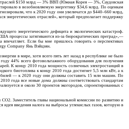
х отраслей $150 млрд — 3% ВВП (Южная Корея — 3%, Саудовская
тировало в возобновляемую энергетику $34,6 млрд. По оценкам
гнозировали, что к 2020 году они увеличатся до $440–660 млрд,
ихся энергетических отраслей», который предполагает поддержку
ядущего энергетического дефицита и экологических катастроф.
в США процессы затягиваются из-за бюрократических преград»,—
а впечатляет. Если бы мне пришлось говорить о перспективах
nergy Company Янь Вэйцзян.
нергии в мире, хотя всего пять лет назад в республике не было
 году 44% всего фотовольтажного оборудования для получения
тарей. К концу 2010 года мощность солнечных электростанций в
идкого биотоплива к концу 2010 года достигнет 5,5 млн кВт, а к
мобилей — к 2020 году они должны составить 15 млн машин. По
 2010 года все новые дома должны соответствовать стандартам
ализуется и около 30 проектов экогородов, спроектированных с
 CO2. Заместитель главы национальной комиссии по развитию и
ся идея введения налога на выбросы углекислых газов, которую в