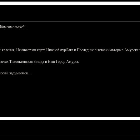
 Комсомольске?!
 явления, Неизвестная карта НижнеАмурЛага и Последние выставки автора в Амурске 
азетах Тихоокеанская Звезда и Наш Город Амурск
сий: задумаемся...