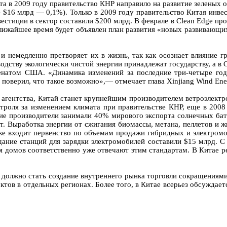
ета в 2009 году правительство КНР направило на развитие зелены
6 млрд — 0,1%). Только в 2009 году правительство Китая инвес
стиции в сектор составили $200 млрд. В феврале в Clean Edge про
в ближайшее время будет объявлен план развития «новых развивающ
 немедленно претворяет их в жизнь, так как осознает влияние гр
одству экологически чистой энергии принадлежат государству, а 
енатом США. «Динамика изменений за последние три-четыре год
е поверил, что такое возможно»,— отмечает глава Xinjiang Wind E
агентства, Китай станет крупнейшим производителем ветроэлектроэ
троля за изменением климата при правительстве КНР, еще в 2008
кие производители занимали 40% мирового экспорта солнечных ба
т. Выработка энергии от сжигания биомассы, метана, пеллетов и ж
кже входит первенство по объемам продажи гибридных и электро
дание станций для зарядки электромобилей составили $15 млрд. С
домов соответственно уже отвечают этим стандартам. В Китае ре
 должно стать создание внутреннего рынка торговли сокращениями
тов в отдельных регионах. Более того, в Китае всерьез обсуждает