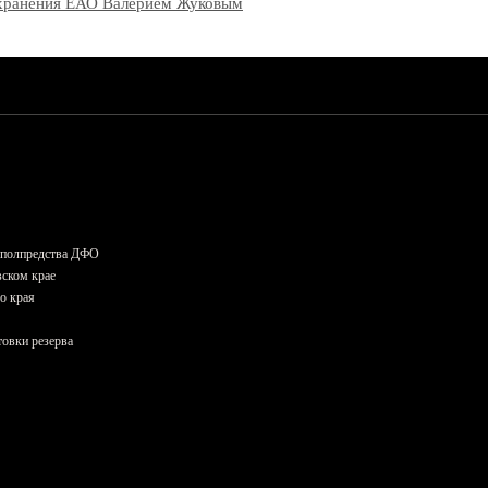
оохранения ЕАО Валерием Жуковым
и полпредства ДФО
вском крае
о края
овки резерва