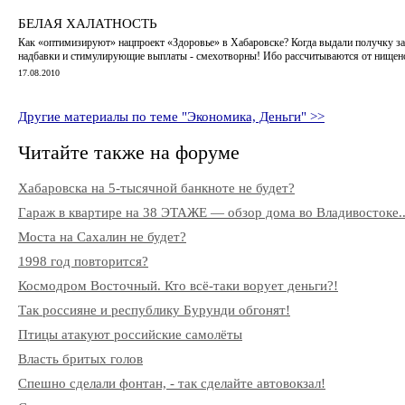
БЕЛАЯ ХАЛАТНОСТЬ
Как «оптимизируют» нацпроект «Здоровье» в Хабаровске? Когда выдали получку за ию
надбавки и стимулирующие выплаты - смехотворны! Ибо рассчитываются от нищен
17.08.2010
Другие материалы по теме "Экономика, Деньги" >>
Читайте также на форуме
Хабаровска на 5-тысячной банкноте не будет?
Гараж в квартире на 38 ЭТАЖЕ — обзор дома во Владивостоке..
Моста на Сахалин не будет?
1998 год повторится?
Космодром Восточный. Кто всё-таки ворует деньги?!
Так россияне и республику Бурунди обгонят!
Птицы атакуют российские самолёты
Власть бритых голов
Спешно сделали фонтан, - так сделайте автовокзал!