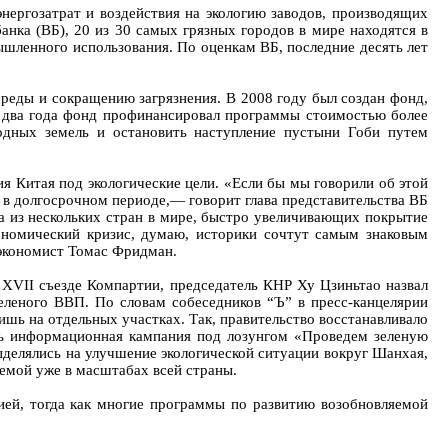
нергозатрат и воздействия на экологию заводов, производящих
нка (ВБ), 20 из 30 самых грязных городов в мире находятся в
ышленного использования. По оценкам ВБ, последние десять лет
реды и сокращению загрязнения. В 2008 году был создан фонд,
а два года фонд профинансировал программы стоимостью более
одных земель и остановить наступление пустыни Гоби путем
ия Китая под экологические цели. «Если бы мы говорили об этой
я в долгосрочном периоде,— говорит глава представительства ВБ
а из нескольких стран в мире, быстро увеличивающих покрытие
ономический кризис, думаю, историки сочтут самым знаковым
 экономист Томас Фридман.
 XVII съезде Компартии, председатель КНР Ху Цзиньтао назвал
зеленого ВВП. По словам собеседников “Ъ” в пресс-канцелярии
 лишь на отдельных участках. Так, правительство восстанавливало
ась информационная кампания под лозунгом «Проведем зеленую
ыделялись на улучшение экологической ситуации вокруг Шанхая,
лемой уже в масштабах всей страны.
ией, тогда как многие программы по развитию возобновляемой