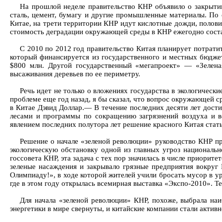
На прошлой неделе правительство КНР объявило о закрытии
сталь, цемент, бумагу и другие промышленные материалы. По 
Китае, на трети территории КНР идут кислотные дожди, полови
стоимость деградации окружающей среды в КНР ежегодно соста
С 2010 по 2012 год правительство Китая планирует потрат
который финансируется из государственного и местных бюдже
$800 млн. Другой государственный «мегапроект» — «Зелена
высаживания деревьев по ее периметру.
Речь идет не только о вложениях государства в экологическ
проблеме еще год назад, я бы сказал, что вопрос окружающей с
в Китае Дэвид Доллар.— В течение последних десяти лет дост
лесами и программы по сокращению загрязнений воздуха и в
явлением последних полутора лет решение красного Китая стат
Решение о начале «зеленой революции» руководство КНР пр
экологическую обстановку одной из главных угроз национальн
госсовета КНР, эта задача с тех пор значилась в числе приорите
зеленые насаждения и закрывало грязные предприятия вокруг
Олимпиаду!», в ходе которой жителей учили бросать мусор в у
где в этом году открылась всемирная выставка «Экспо-2010». 
Для начала «зеленой революции» КНР, похоже, выбрала на
энергетики в мире свернуты, и китайские компании стали активн