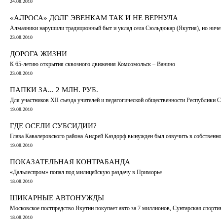
24.08.2010
«АЛРОСА» ДОЛГ ЭВЕНКАМ ТАК И НЕ ВЕРНУЛА
Алмазники нарушили традиционный быт и уклад села Сюльдюкар (Якутия), но ничем
23.08.2010
ДОРОГА ЖИЗНИ
К 65-летию открытия сквозного движения Комсомольск – Ванино
23.08.2010
ПАПКИ ЗА... 2 МЛН. РУБ.
Для участников XII съезда учителей и педагогической общественности Республики С
19.08.2010
ГДЕ ОСЕЛИ СУБСИДИИ?
Глава Кавалеровского района Андрей Каздорф вынужден был озвучить в собственном
19.08.2010
ПОКАЗАТЕЛЬНАЯ КОНТРАБАНДА
«Дальлеспром» попал под милицейскую раздачу в Приморье
18.08.2010
ШИКАРНЫЕ АВТОНУЖДЫ
Московское постпредство Якутии покупает авто за 7 миллионов, Сунтарская спортив
18.08.2010