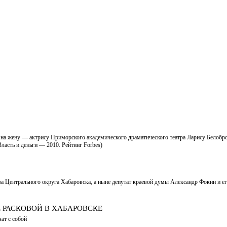
а жену — актрису Приморского академического драматического театра Ларису Белобров
асть и деньги — 2010. Рейтинг Forbes)
а Центрального округа Хабаровска, а ныне депутат краевой думы Александр Фокин и ег
 РАСКОВОЙ В ХАБАРОВСКЕ
ат с собой