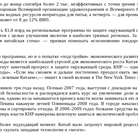
 до конца сентября более 2 тыс. неэффективных с точки зрения э
оценкам Всемирной организации здравоохранения и Всемирного ба
на водных ресурсов непригодна для питья, а четверть — для пром
вляет от 8 до 12% ВВП.
ить $1,8 млрд на региональные программы по защите окружающей с
тов с целью улучшения экологии в наиболее грязных регионах. З
я китайская стена» — призван помешать исчезновению плодор
ие программы, но и о попытке «подстройки» экономического развит
реды является наибольшей угрозой для экономического роста Кита
игнут заметный прогресс в защите окружающей среды. КНР — одн
оды». «Если мы сможем и дальше постепенно преодол евать эк
ь зеленым Китаем»,— пишет в своей колонке в The New York Times
иняло три года назад. Осенью 2007 года, выступая с докладом на
ой безопасности и распорядился взять курс на увеличение доли 
тов, однако из-за начавшегося кризиса власти могли заниматься ею
 Пекина накануне летней Олимпиады 2008 года. В городе начал
рны и сортировать отходы. В 2008–2009 годах большие средства в
Теперь власти КНР намерены вплотную заняться экологической проб
иболее подходящий момент. Китай мало затронут мировой рецесс
о скупать западные технологии и «мозги».