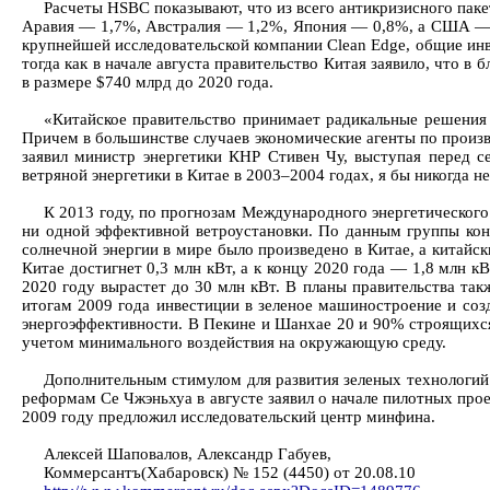
Расчеты HSBC показывают, что из всего антикризисного пак
Аравия — 1,7%, Австралия — 1,2%, Япония — 0,8%, а США — $1
крупнейшей исследовательской компании Clean Edge, общие инве
тогда как в начале августа правительство Китая заявило, что 
в размере $740 млрд до 2020 года.
«Китайское правительство принимает радикальные решения и
Причем в большинстве случаев экономические агенты по произв
заявил министр энергетики КНР Стивен Чу, выступая перед с
ветряной энергетики в Китае в 2003–2004 годах, я бы никогда н
К 2013 году, по прогнозам Международного энергетического 
ни одной эффективной ветроустановки. По данным группы кон
солнечной энергии в мире было произведено в Китае, а китайс
Китае достигнет 0,3 млн кВт, а к концу 2020 года — 1,8 млн кВ
2020 году вырастет до 30 млн кВт. В планы правительства та
итогам 2009 года инвестиции в зеленое машиностроение и соз
энергоэффективности. В Пекине и Шанхае 20 и 90% строящихся 
учетом минимального воздействия на окружающую среду.
Дополнительным стимулом для развития зеленых технологий
реформам Се Чжэньхуа в августе заявил о начале пилотных проек
2009 году предложил исследовательский центр минфина.
Алексей Шаповалов, Александр Габуев,
Коммерсантъ(Хабаровск) № 152 (4450) от 20.08.10