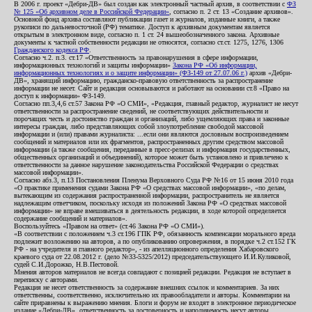
В 2006 г. проект «Дебри-ДВ» был создан как электронный частный архив, в соответствии с
ФЗ
№ 125 «Об архивном деле в Российской Федерации»
, согласно п. 2 ст. 13 «Создание архивов».
Основной фонд архива составляют публикации газет и журналов, изданные книги, а также
рукописи по дальневосточной (РФ) тематике. Доступ к архивным документам является
открытым в электронном виде, согласно п. 1 ст. 24 вышеобозначенного закона. Архивные
документы к частной собственности редакции не относятся, согласно ст.ст. 1275, 1276, 1306
Гражданского кодекса РФ
.
Согласно ч.2. п.3. ст.17 «Ответственность за правонарушения в сфере информации,
информационных технологий и защиты информации»
Закона РФ «Об информации,
информационных технологиях и о защите информации» (ФЗ-149 от 27.07.06 г.)
архив «Дебри-
ДВ», хранящий информацию, гражданско-правовую ответственность за распространение
информации не несет. Сайт и редакция основываются и работают на основании ст.8 «Право на
доступ к информации» ФЗ-149.
Согласно пп.3,4,6 ст.57 Закона РФ «О СМИ», «Редакция, главный редактор, журналист не несут
ответственности за распространение сведений, не соответствующих действительности и
порочащих честь и достоинство граждан и организаций, либо ущемляющих права и законные
интересы граждан, либо представляющих собой злоупотребление свободой массовой
информации и (или) правами журналиста: ...если они являются дословным воспроизведением
сообщений и материалов или их фрагментов, распространенных другим средством массовой
информации (а также сообщения, переданные в пресс-релизах и информация государственных,
общественных организаций и объединений), которое может быть установлено и привлечено к
ответственности за данное нарушение законодательства Российской Федерации о средствах
массовой информации».
Согласно абз.3, п.13 Постановления Пленума Верховного Суда РФ №16 от 15 июня 2010 года
«О практике применения судами Закона РФ «О средствах массовой информации», «по делам,
вытекающим из содержания распространенной информации, распространитель не является
надлежащим ответчиком, поскольку исходя из положений Закона РФ «О средствах массовой
информации» не вправе вмешиваться в деятельность редакции, в ходе которой определяется
содержание сообщений и материалов».
Воспользуйтесь «Правом на ответ» (ст.46 Закона РФ «О СМИ»).
«В соответствии с положением ч.3 ст.196 ГПК РФ, обязанность компенсации морального вреда
подлежит возложению на авторов, а по опубликованию опровержения, в порядке ч.2 ст.152 ГК
РФ - на учредителя и главного редактор», - из апелляционного определения Хабаровского
краевого суда от 22.08.2012 г. (дело №33-5325/2012) председательствующего И.И.Куликовой,
судей С.И.Дорожко, Н.В.Пестовой.
Мнения авторов материалов не всегда совпадают с позицией редакции. Редакция не вступает в
переписку с авторами.
Редакция не несет ответственность за содержание внешних ссылок и комментариев. За них
ответственны, соответственно, исключительно их правообладатели и авторы. Комментарии на
сайте приравнены к выражению мнения. Блоги и форум не входят в электронное периодическое
издание «Дебри-ДВ», ответственность за достоверность и наполняемость несут авторы.