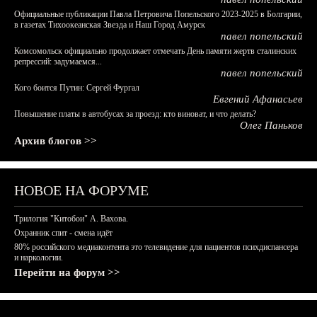
Официальные публикации Павла Петровича Попельского 2023-2025 в Болгарии,
в газетах Тихоокеанская Звезда и Наш Город Амурск
павел попельский
Комсомольск официально продолжает отмечать День памяти жертв сталинских
репрессий: задумаемся...
павел попельский
Кого боится Путин: Сергей Фургал
Евгений Афанасьев
Повышение платы в автобусах за проезд: кто виноват, и что делать?
Олег Паньков
Архив блогов >>
НОВОЕ НА ФОРУМЕ
Трилогия "Китобои" А. Вахова.
Охранник спит - смена идёт
80% российского медиаконтента это телевидение для пациентов психдиспансера
и наркологии.
Перейти на форум >>