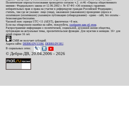
Политические опросы/голосования проводятся согласно ч.2. ст.46 «Опросы общественного
мнения» Федерального закона от 12.06.2002 г. № 67-ФЗ «Об основных гарантиях
избирательных прав и права на участие в референдуме граждан Российской Федерации»;
считать, там где не указано: лицо (лица), заказавшее (заказавших) проведение опроса и
оплатившее (оплативших) указанную публикацию (обнародование) - едино - сайт, без оплаты -
безвозмездно/бесплатно.
Часовой пояс сервера UTC+11 (AEST), фактически +8 мск.
Если вы обнаружили ошибки на сайте, пожалуйста,
сообщите нам об этом
.
Распространение информации о политической, социальной, духовной жизни общества,
публикации на актуальные темы, просветительские функции. Для мужчин и женщин. 16+ для
детей старше 16 лет.
СМИ не получает субсидий.
Адреса сайта:
DEBRI-DV.COM
,
DEBRI-DV.RU
.
В социальных сетях:
© Дебри-ДВ, 20.04.2006 - 2026