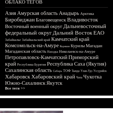
ОБЛАКО ТЕГОВ
Азия
Амурская область
Анадырь
Арктика
Биробиджан
Владивосток
Благовещенск
Дальневосточный
Восточный военный округ
федеральный округ
Дальний Восток
ЕАО
Камчатский край
Забайкалье
Забайкальский край
Комсомольск-на-Амуре
Магадан
Курилы
Корякия
Магаданская область
Николаевск-на-Амуре
Находка
Приморский
Петропавловск-Камчатский
край
Республика Саха (Якутия)
Республика Бурятия
Сахалинская область
ТОФ
Тында
Улан-Удэ
Уссурийск
Сибирь
Хабаровск
Хабаровский край
Чукотка
Чита
Южно-Сахалинск
Якутск
Все теги >>