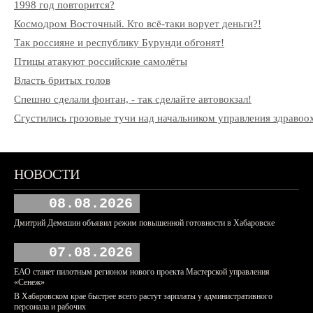
1998 год повторится?
Космодром Восточный. Кто всё-таки ворует деньги?!
Так россияне и республику Бурунди обгонят!
Птицы атакуют российские самолёты
Власть бритых голов
Спешно сделали фонтан, - так сделайте автовокзал!
Сгустились грозовые тучи над начальником управления здрав
НОВОСТИ
08.08.2026
Дмитрий Демешин объявил режим повышенной готовности в Хабаровске
07.08.2026
ЕАО станет пилотным регионом нового проекта Мастерской управления
«Сенеж»
В Хабаровском крае быстрее всего растут зарплаты у административного
персонала и рабочих