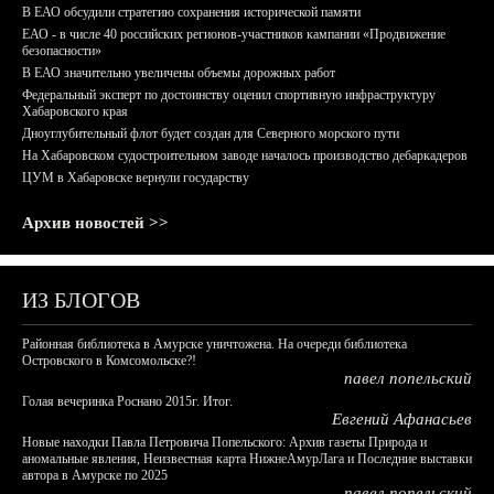
В ЕАО обсудили стратегию сохранения исторической памяти
ЕАО - в числе 40 российских регионов-участников кампании «Продвижение
безопасности»
В ЕАО значительно увеличены объемы дорожных работ
Федеральный эксперт по достоинству оценил спортивную инфраструктуру
Хабаровского края
Дноуглубительный флот будет создан для Северного морского пути
На Хабаровском судостроительном заводе началось производство дебаркадеров
ЦУМ в Хабаровске вернули государству
Архив новостей >>
ИЗ БЛОГОВ
Районная библиотека в Амурске уничтожена. На очереди библиотека
Островского в Комсомольске?!
павел попельский
Голая вечеринка Роснано 2015г. Итог.
Евгений Афанасьев
Новые находки Павла Петровича Попельского: Архив газеты Природа и
аномальные явления, Неизвестная карта НижнеАмурЛага и Последние выставки
автора в Амурске по 2025
павел попельский