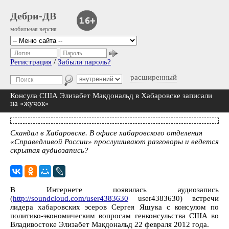
Дебри-ДВ
мобильная версия
Логин
Пароль
Регистрация
/
Забыли пароль?
расширенный
Консула США Элизабет Макдональд в Хабаровске записали
на «жучок»
Скандал в Хабаровске. В офисе хабаровского отделения
«Справедливой России» прослушивают разговоры и ведется
скрытая аудиозапись?
В Интернете появилась аудиозапись
(
http://soundcloud.com/user4383630
user4383630) встречи
лидера хабаровских эсеров Сергея Ящука с консулом по
политико-экономическим вопросам генконсульства США во
Владивостоке Элизабет Макдональд 22 февраля 2012 года.