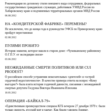
Рекомендации по деловому стилю внешнего вида сотрудников, федеральных
государственных гражданских служащих, работников УМВД России по
Хабаровскому краю и подчиненных территориальных органов МВД России
06.08.2012
НА «КОНДИТЕРСКОЙ ФАБРИКЕ» ПЕРЕМЕНЫ?
Не исключено, что до конца года в руководстве УФСБ по Приморскому краю
пройдут перестановки
02.08.2012
ПУЛЯМИ ПРОБИТО
История знамени, которое нашли в старом доме: «Чумиканскому районному
О.Г.П.У. от экспедиции связи»
03.06.2012
НЕОЖИДАННЫЕ СМЕРТИ ПОЛИТИКОВ ИЛИ СUI
PRODEST?
О российском способе устранения нежелательных «деятелей» и «острой
сердечной недостаточности». В качестве примера ответа на вопрос «Кому
выгодно?» была взята история годичной давности, связанная с неожиданной
смертью депутата Госдумы Виктора Ивановича Илюхина
18.05.2012
ОПЕРАЦИЯ «БАЙКАЛ-79»
«Единственным преимуществом спецназа КГБ вечером 27 декабря 1979 г. были
только скорость, русский мат и удача». Как брали «дворец Амина».