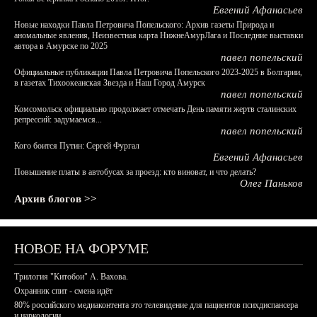
Евгений Афанасьев
Новые находки Павла Петровича Попельского: Архив газеты Природа и
аномальные явления, Неизвестная карта НижнеАмурЛага и Последние выставки
автора в Амурске по 2025
павел попельский
Официальные публикации Павла Петровича Попельского 2023-2025 в Болгарии,
в газетах Тихоокеанская Звезда и Наш Город Амурск
павел попельский
Комсомольск официально продолжает отмечать День памяти жертв сталинских
репрессий: задумаемся...
павел попельский
Кого боится Путин: Сергей Фургал
Евгений Афанасьев
Повышение платы в автобусах за проезд: кто виноват, и что делать?
Олег Паньков
Архив блогов >>
НОВОЕ НА ФОРУМЕ
Трилогия "Китобои" А. Вахова.
Охранник спит - смена идёт
80% российского медиаконтента это телевидение для пациентов психдиспансера
и наркологии.