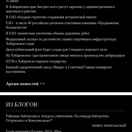
«Сенеж»
В Хабаровском крае быстрее всего растут зарплаты у административного
персонала и рабочих
В ЕАО обсудили стратегию сохранения исторической памяти
ЕАО - в числе 40 российских регионов-участников кампании «Продвижение
безопасности»
В ЕАО значительно увеличены объемы дорожных работ
Федеральный эксперт по достоинству оценил спортивную инфраструктуру
Хабаровского края
Дноуглубительный флот будет создан для Северного морского пути
На Хабаровском судостроительном заводе началось производство дебаркадеров
ЦУМ в Хабаровске вернули государству
Бывший судоремонтный завод «Якорь» в Советской Гавани планируют
восстановить
Архив новостей >>
ИЗ БЛОГОВ
Районная библиотека в Амурске уничтожена. На очереди библиотека
Островского в Комсомольске?!
павел попельский
Голая вечеринка Роснано 2015г. Итог.