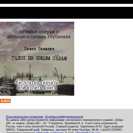
Пользовательское соглашение
,
Политика конфиденциальности
На данном сайте распространяется информация электронного периодического издания «Дебри-
ДВ» со знаком «Дебри-ДВ». 16+ Учредитель: Пронякин К.А. (член Союза журналистов
России, член Союза писателей России). Главный редактор: Харитонова И.Ю. Адрес редакции:
680032, Хабаровский край, Хабаровск, проспект 60-летия Октября, 88-46, т./ф.84212296081.
Электронная приемная:
Отправить сообщение
. E-mail:
editor@debri-dv.com