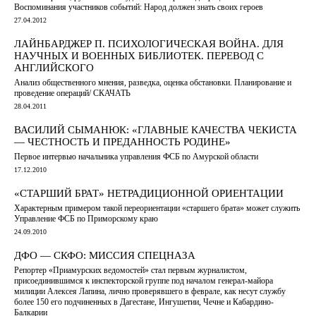
Воспоминания участников событий: Народ должен знать своих героев
27.04.2012
ЛАЙНБАРДЖЕР П. ПСИХОЛОГИЧЕСКАЯ ВОЙНА. ДЛЯ
НАУЧНЫХ И ВОЕННЫХ БИБЛИОТЕК. ПЕРЕВОД С
АНГЛИЙСКОГО
Анализ общественного мнения, разведка, оценка обстановки. Планирование и
проведение операций/ СКАЧАТЬ
28.04.2011
ВАСИЛИЙ СЫМАНЮК: «ГЛАВНЫЕ КАЧЕСТВА ЧЕКИСТА
— ЧЕСТНОСТЬ И ПРЕДАННОСТЬ РОДИНЕ»
Первое интервью начальника управления ФСБ по Амурской области
17.12.2010
«СТАРШИЙ БРАТ» НЕТРАДИЦИОННОЙ ОРИЕНТАЦИИ
Характерным примером такой переориентации «старшего брата» может служить
Управление ФСБ по Приморскому краю
24.09.2010
ДФО — СКФО: МИССИЯ СПЕЦНАЗА
Репортер «Приамурских ведомостей» стал первым журналистом,
присоединившимся к инспекторской группе под началом генерал-майора
милиции Алексея Лапина, лично проверявшего в феврале, как несут службу
более 150 его подчиненных в Дагестане, Ингушетии, Чечне и Кабардино-
Балкарии