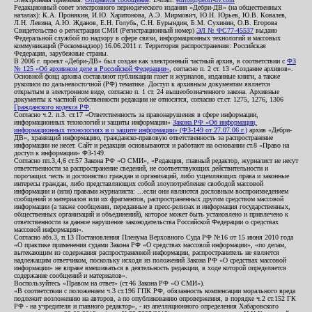
Редакционный совет электронного периодического издания «Дебри-ДВ» (на общественных
началах): К.А. Пронякин, И.Ю. Харитонова, А.Э. Мирмович, Ю.Н. Юрьев, Ю.В. Ковалев,
Л.Н. Левина, А.Ю. Жданов, Е.Н. Голубь, С.Н. Бурындин, Б.М. Сухинин, О.В. Егорова
Свидетельство о регистрации СМИ (Регистрационный номер)
ЭЛ № ФС77-45537
выдано
Федеральной службой по надзору в сфере связи, информационных технологий и массовых
коммуникаций (Роскомнадзор) 16.06.2011 г. Территория распространения: Российская
Федерация, зарубежные страны.
В 2006 г. проект «Дебри-ДВ» был создан как электронный частный архив, в соответствии с
ФЗ
№ 125 «Об архивном деле в Российской Федерации»
, согласно п. 2 ст. 13 «Создание архивов».
Основной фонд архива составляют публикации газет и журналов, изданные книги, а также
рукописи по дальневосточной (РФ) тематике. Доступ к архивным документам является
открытым в электронном виде, согласно п. 1 ст. 24 вышеобозначенного закона. Архивные
документы к частной собственности редакции не относятся, согласно ст.ст. 1275, 1276, 1306
Гражданского кодекса РФ
.
Согласно ч.2. п.3. ст.17 «Ответственность за правонарушения в сфере информации,
информационных технологий и защиты информации»
Закона РФ «Об информации,
информационных технологиях и о защите информации» (ФЗ-149 от 27.07.06 г.)
архив «Дебри-
ДВ», хранящий информацию, гражданско-правовую ответственность за распространение
информации не несет. Сайт и редакция основываются и работают на основании ст.8 «Право на
доступ к информации» ФЗ-149.
Согласно пп.3,4,6 ст.57 Закона РФ «О СМИ», «Редакция, главный редактор, журналист не несут
ответственности за распространение сведений, не соответствующих действительности и
порочащих честь и достоинство граждан и организаций, либо ущемляющих права и законные
интересы граждан, либо представляющих собой злоупотребление свободой массовой
информации и (или) правами журналиста: ...если они являются дословным воспроизведением
сообщений и материалов или их фрагментов, распространенных другим средством массовой
информации (а также сообщения, переданные в пресс-релизах и информация государственных,
общественных организаций и объединений), которое может быть установлено и привлечено к
ответственности за данное нарушение законодательства Российской Федерации о средствах
массовой информации».
Согласно абз.3, п.13 Постановления Пленума Верховного Суда РФ №16 от 15 июня 2010 года
«О практике применения судами Закона РФ «О средствах массовой информации», «по делам,
вытекающим из содержания распространенной информации, распространитель не является
надлежащим ответчиком, поскольку исходя из положений Закона РФ «О средствах массовой
информации» не вправе вмешиваться в деятельность редакции, в ходе которой определяется
содержание сообщений и материалов».
Воспользуйтесь «Правом на ответ» (ст.46 Закона РФ «О СМИ»).
«В соответствии с положением ч.3 ст.196 ГПК РФ, обязанность компенсации морального вреда
подлежит возложению на авторов, а по опубликованию опровержения, в порядке ч.2 ст.152 ГК
РФ - на учредителя и главного редактор», - из апелляционного определения Хабаровского