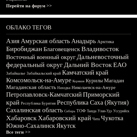
Перейти на форум >>
ОБЛАКО ТЕГОВ
Азия
Амурская область
Анадырь
Арктика
Биробиджан
Владивосток
Благовещенск
Дальневосточный
Восточный военный округ
федеральный округ
Дальний Восток
ЕАО
Камчатский край
Забайкалье
Забайкальский край
Комсомольск-на-Амуре
Магадан
Курилы
Корякия
Магаданская область
Николаевск-на-Амуре
Находка
Приморский
Петропавловск-Камчатский
край
Республика Саха (Якутия)
Республика Бурятия
Сахалинская область
ТОФ
Тында
Улан-Удэ
Уссурийск
Сибирь
Хабаровск
Хабаровский край
Чукотка
Чита
Южно-Сахалинск
Якутск
Все теги >>