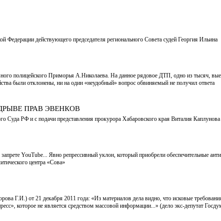
кой Федерации действующего председателя регионального Совета судей Георгия Ильина
авного полицейского Приморья А.Николаева. На данное рядовое ДТП, одно из тысяч, 
тайства были отклонены, ни на один «неудобный» вопрос обвиняемый не получил ответа
ДРЫВЕ ПРАВ ЭВЕНКОВ
 Суда РФ и с подачи представления прокурора Хабаровского края Виталия Каплунова 1
прете YouTube... Явно репрессивный уклон, который приобрели обеспечительные антиэк
итического центра «Сова»
ова Г.И.) от 21 декабря 2011 года: «Из материалов дела видно, что исковые требован
есс», которое не является средством массовой информации...» (дело экс-депутат Гос