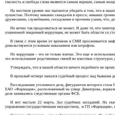
гласность и свобода слова являются самым верным, самым мощ
На местном уровне нас пытаются убедить в том, что в нашей
пушистые. Поэтому никаких скандалов в прессе, никаких громки
дружескими, служебными, соседскими и прочими узами, что, де
Но вечно так продолжаться не может. И даже те, кто заинте
охваченной эпидемией коррупции, не может быть области со с
В связи с этим время от времени в СМИ просачивается инфо
довольствуются условным наказанием или штрафом.
Но коррупция – это не только взятки. Это еще и использов
это использование родственных связей во властных структурах д
Утверждать, что в нашей области ничего подобного не проис
В прошлый четверг начался судебный процесс над бывшим 
Расследование уголовного дела, фигурантом которого стала 
ЕАО «Фармация», расположенный на улице Димитрова, ворвалис
дела занимались следственные органы ФСБ.
И вот настало 22 марта. Зал судебных заседаний. На ск
управлению государственным имуществом, и ГП «Фармация», ко