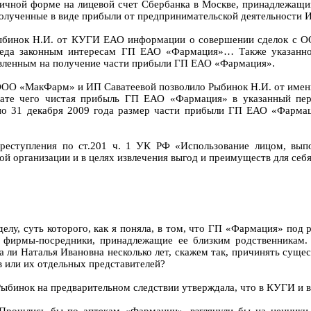
личной форме на лицевой счет Сбербанка в Москве, принадлежащи
олученные в виде прибыли от предпринимательской деятельности ИП
инок Н.И. от КУГИ ЕАО информации о совершении сделок с ООО
реда законным интересам ГП ЕАО «Фармация»… Также указанно
авленным на получение части прибыли ГП ЕАО «Фармация».
ОО «МакФарм» и ИП Саватеевой позволило Рыбинок Н.И. от имени
тате чего чистая прибыль ГП ЕАО «Фармация» в указанный пер
 по 31 декабря 2009 года размер части прибыли ГП ЕАО «Фарма
преступления по ст.201 ч. 1 УК РФ «Использование лицом, вы
ой организации и в целях извлечения выгод и преимуществ для себ
делу, суть которого, как я поняла, в том, что ГП «Фармация» под
 фирмы-посредники, принадлежащие ее близким родственникам. Я
а ли Наталья Ивановна несколько лет, скажем так, причинять сущ
 или их отдельных представителей?
Рыбинок на предварительном следствии утверждала, что в КУГИ и 