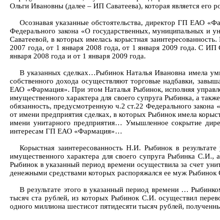
Ольги Ивановны (далее – ИП Саватеева), которая является его р
Осознавая указанные обстоятельства, директор ГП ЕАО «Фа
Федерального закона «О государственных, муниципальных и 
Саватеевой, в которых имелась корыстная заинтересованност
2007 года, от 1 января 2008 года, от 1 января 2009 года. С И
января 2008 года и от 1 января 2009 года.
В указанных сделках…Рыбинок Наталья Ивановна имела умы
собственного дохода осуществляют торговые надбавки, завыша
ЕАО «Фармация». При этом Наталья Рыбинок, исполняя управлен
имущественного характера для своего супруга Рыбинка, а так
обязанность, предусмотренную ч.2 ст.22 Федерального закон
от имени предприятия сделках, в которых Рыбинок имела кор
имени унитарного предприятия… Умышленное сокрытие дир
интересам ГП ЕАО «Фармация»…
Корыстная заинтересованность Н.И. Рыбинок в результате
имущественного характера для своего супруга Рыбинка С.И.,
Рыбинок в указанный период времени осуществила за счет ун
денежными средствами которых распоряжался ее муж Рыбинок 
В результате этого в указанный период времени … Рыбинко
тысяч ста рублей, из которых Рыбинок С.И. осуществил перев
одного миллиона шестисот пятидесяти тысяч рублей, полученн