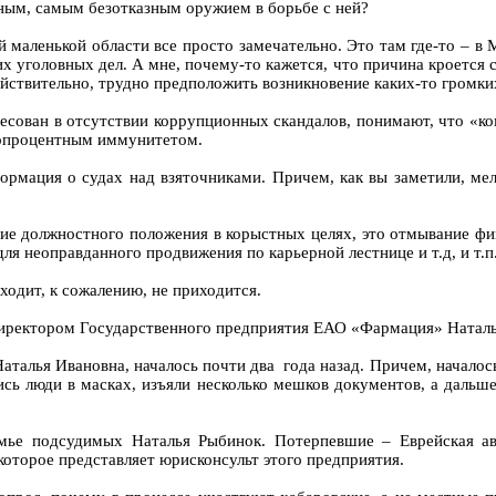
ным, самым безотказным оружием в борьбе с ней?
 маленькой области все просто замечательно. Это там где-то – в 
х уголовных дел. А мне, почему-то кажется, что причина кроется с
йствительно, трудно предположить возникновение каких-то громки
ресован в отсутствии коррупционных скандалов, понимают, что «ко
топроцентным иммунитетом.
рмация о судах над взяточниками. Причем, как вы заметили, мелк
ание должностного положения в корыстных целях, это отмывание ф
ля неоправданного продвижения по карьерной лестнице и т.д, и т.п
ходит, к сожалению, не приходится.
директором Государственного предприятия ЕАО «Фармация» Натал
Наталья Ивановна, началось почти два года назад. Причем, началос
ь люди в масках, изъяли несколько мешков документов, а дальш
амье подсудимых Наталья Рыбинок. Потерпевшие – Еврейская ав
торое представляет юрисконсульт этого предприятия.