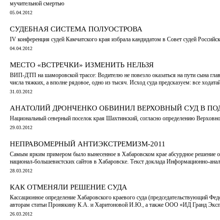
мучительной смертью
05.04.2012
СУДЕБНАЯ СИСТЕМА ПОЛУОСТРОВА
IV конференция судей Камчатского края избрала кандидатом в Совет судей Российс
04.04.2012
МЕСТО «ВСТРЕЧКИ» ИЗМЕНИТЬ НЕЛЬЗЯ
ВИП-ДТП на шаморовской трассе: Водителю не повезло оказаться на пути сына гл
числа тяжких, а вполне рядовое, одно из тысяч. Исход суда предсказуем: все хода
31.03.2012
АНАТОЛИЙ ДРОНЧЕНКО ОБВИНИЛ ВЕРХОВНЫЙ СУД В ПО
Национальный северный поселок края Шахтинский, согласно определению Верховного
29.03.2012
НЕПРАВОМЕРНЫЙ АНТИЭКСТРЕМИЗМ-2011
Самым ярким примером было вынесенное в Хабаровском крае абсурдное решение о за
национал-большевистских сайтов в Хабаровске. Текст доклада Информационно-анал
28.03.2012
КАК ОТМЕНЯЛИ РЕШЕНИЕ СУДА
Кассационное определение Хабаровского краевого суда (председательствующий Федор
авторам статьи Пронякину К.А. и Харитоновой И.Ю., а также ООО «ИД Гранд Экспр
26.03.2012