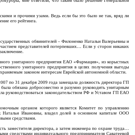
прокуроры, мне ответили, что таким было решение Генеральной
скими и прочими узами. Ведь если бы это было не так, вряд ли
ние его рейтинга.
осударственных обвинителей – Филоненко Натальи Валерьевны и
 участием представителей потерпевших… Если у сторон никаких
 заключение.
венного унитарного предприятия ЕАО «Фармация», из корыстных
ственного унитарного предприятия в целях получения выгоды
охраняемым законом интересам Еврейской автономной области.
007 по 31 декабря 2009 года замещала должность директора ГП
 была обязана добросовестно и разумно руководить унитарным
ла руководствоваться законодательством РФ и Уставом ГП ЕАО
номочным органом которого является Комитет по управлению
 Натальи Ивановны, владел долей в основном капитале ООО
овыми средствами.
ть заместителя директора, а затем инженера по охране труда…
выми средствами индивидуального предпринимателя Саватеевой