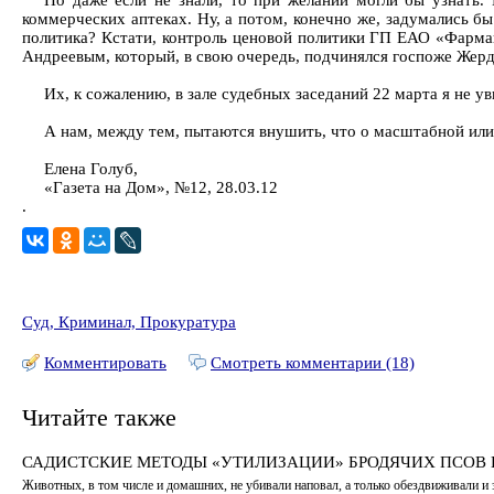
Но даже если не знали, то при желании могли бы узнать.
коммерческих аптеках. Ну, а потом, конечно же, задумались бы
политика? Кстати, контроль ценовой политики ГП ЕАО «Фармац
Андреевым, который, в свою очередь, подчинялся госпоже Жер
Их, к сожалению, в зале судебных заседаний 22 марта я не у
А нам, между тем, пытаются внушить, что о масштабной или
Елена Голуб,
«Газета на Дом», №12, 28.03.12
.
Суд, Криминал, Прокуратура
Комментировать
Смотреть комментарии (18)
Читайте также
САДИСТСКИЕ МЕТОДЫ «УТИЛИЗАЦИИ» БРОДЯЧИХ ПСОВ
Животных, в том числе и домашних, не убивали наповал, а только обездвиживали и 