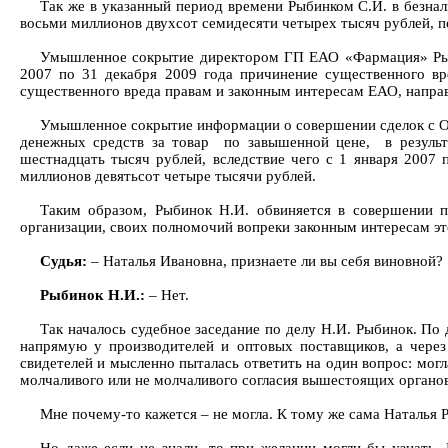
Так же в указанный период времени Рыбинком С.И. в безна
восьми миллионов двухсот семидесяти четырех тысяч рублей, п
Умышленное сокрытие директором ГП ЕАО «Фармация» Рыб
2007 по 31 декабря 2009 года причинение существенного в
существенного вреда правам и законным интересам ЕАО, напр
Умышленное сокрытие информации о совершении сделок с О
денежных средств за товар по завышенной цене, в резуль
шестнадцать тысяч рублей, вследствие чего с 1 января 2007
миллионов девятьсот четыре тысячи рублей.
Таким образом, Рыбинок Н.И. обвиняется в совершении 
организации, своих полномочий вопреки законным интересам эт
Судья:
– Наталья Ивановна, признаете ли вы себя виновной?
Рыбинок Н.И.:
– Нет.
Так началось судебное заседание по делу Н.И. Рыбинок. По 
напрямую у производителей и оптовых поставщиков, а через
свидетелей и мысленно пыталась ответить на один вопрос: могл
молчаливого или не молчаливого согласия вышестоящих органов
Мне почему-то кажется – не могла. К тому же сама Наталья 