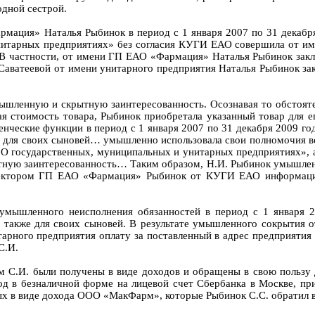
одной сестрой.
рмация» Наталья Рыбинок в период с 1 января 2007 по 31 декабр
унитарных предприятиях» без согласия КУГИ ЕАО совершила от и
ь. В частности, от имени ГП ЕАО «Фармация» Наталья Рыбинок за
П Саватеевой от имени унитарного предприятия Наталья Рыбинок зак
шленную и скрытную заинтересованность. Осознавая то обстоят
я стоимость товара, Рыбинок приобретала указанный товар для 
ческие функции в период с 1 января 2007 по 31 декабря 2009 год
же для своих сыновей… умышленно использовала свои полномочия
а «О государственных, муниципальных и унитарных предприятиях»
ыстную заинтересованность… Таким образом, Н.И. Рыбинок умышл
ектором ГП ЕАО «Фармация» Рыбинок от КУГИ ЕАО информации 
 умышленного неисполнения обязанностей в период с 1 января 2
 а также для своих сыновей. В результате умышленного сокрыт
итарного предприятия оплату за поставленный в адрес предприят
С.И.
м С.И. были получены в виде доходов и обращены в свою пользу 
од в безналичной форме на лицевой счет Сбербанка в Москве, п
ых в виде дохода ООО «МакФарм», которые Рыбинок С.С. обратил в