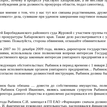
опрос, почему в процессе участвуют хабаровские, а не местные 
озбуждения дела должность прокурора области, подал самоотвод.
ше мнение о том, что у нас тут все связаны родственными, друже
ромкого» дела, сулившие при удачном завершении ощутимое повыше
ьей Биробиджанского районного суда Журовой с участием группы г
 прокуратуры Хабаровского края. Также дело рассматривается с
едствию. Пожалуйста, сторона обвинения, оглашайте обвинительное
я 2007 по 31 декабря 2009 года, являясь директором государст
ями, использовала свои полномочия вопреки интересам Государ
щественного вреда законным интересам унитарного предприятия и 
едующих обстоятельствах: Рыбинок в период времени с 1 января 2
ичным исполнительным органом унитарного предприятия… Рыбинок
 согласно положению должностной инструкции, Рыбинок должна бы
инок была обязана … довести до собственника имущества, пол
Рыбинок Сергей Иванович, являясь законным супругом Рыбинок
ректора данного общества и единолично распоряжался его финанс
 года Рыбинок С.И. замещал в ГП ЕАО «Фармация» сначала должнос
. И. фактически руководил деятельностью, распоряжался финансо