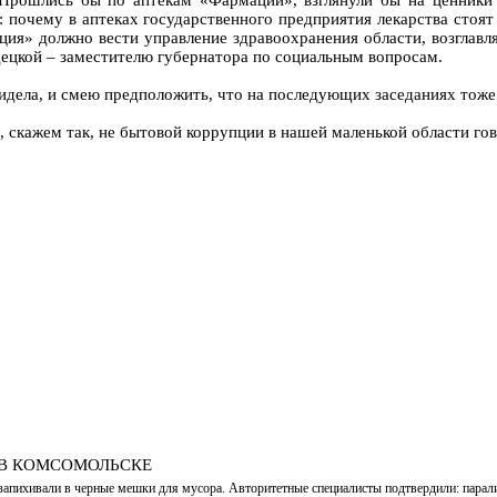
 Прошлись бы по аптекам «Фармации», взглянули бы на ценники 
: почему в аптеках государственного предприятия лекарства стоя
ия» должно вести управление здравоохранения области, возглавл
децкой – заместителю губернатора по социальным вопросам.
видела, и смею предположить, что на последующих заседаниях тоже
, скажем так, не бытовой коррупции в нашей маленькой области г
 В КОМСОМОЛЬСКЕ
запихивали в черные мешки для мусора. Авторитетные специалисты подтвердили: парализ