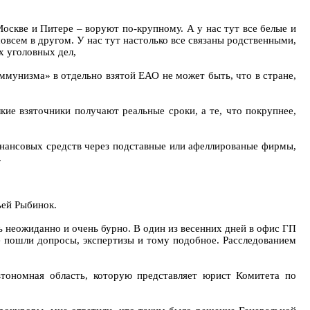
Москве и Питере – воруют по-крупному. А у нас тут все белые и
овсем в другом. У нас тут настолько все связаны родственными,
х уголовных дел,
ммунизма» в отдельно взятой ЕАО не может быть, что в стране,
ие взяточники получают реальные сроки, а те, что покрупнее,
инансовых средств через подставные или афеллированые фирмы,
.
ьей Рыбинок.
ь неожиданно и очень бурно. В один из весенних дней в офис ГП
е пошли допросы, экспертизы и тому подобное. Расследованием
тономная область, которую представляет юрист Комитета по