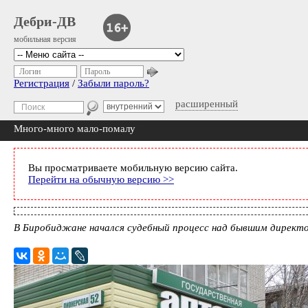
Дебри-ДВ
мобильная версия
Логин
Пароль
Регистрация
/
Забыли пароль?
расширенный
Много-много мало-помалу
Вы просматриваете мобильную версию сайта.
Перейти на обычную версию >>
В Биробиджане начался судебный процесс над бывшим дирек