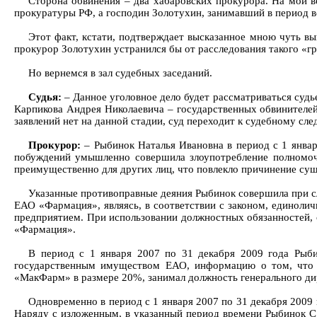
Сторона обвинения – два хабаровских прокурора. На мой в
прокуратуры РФ, а господин Золотухин, занимавший в период в
Этот факт, кстати, подтверждает высказанное мною чуть вы
прокурор Золотухин устранился бы от расследования такого «г
Но вернемся в зал судебных заседаний.
Судья:
– Данное уголовное дело будет рассматриваться суд
Карпикова Андрея Николаевича – государственных обвинителей
заявлений нет на данной стадии, суд переходит к судебному сл
Прокурор:
– Рыбинок Наталья Ивановна в период с 1 январ
побуждений умышленно совершила злоупотребление полномочи
преимущественно для других лиц, что повлекло причинение су
Указанные противоправные деяния Рыбинок совершила при сл
ЕАО «Фармация», являясь, в соответствии с законом, единол
предприятием. При использовании должностных обязанностей,
«Фармация».
В период с 1 января 2007 по 31 декабря 2009 года Рыб
государственным имуществом ЕАО, информацию о том, что 
«МакФарм» в размере 20%, занимал должность генерального ди
Одновременно в период с 1 января 2007 по 31 декабря 2009
Наряду с изложенным, в указанный период времени Рыбинок С