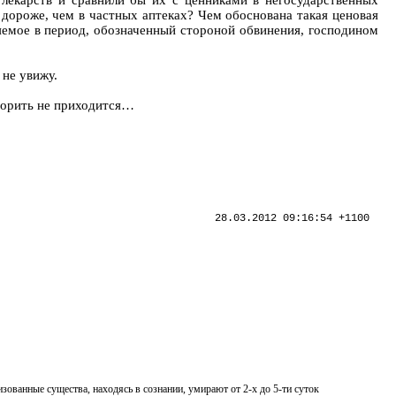
лекарств и сравнили бы их с ценниками в негосударственных
т дороже, чем в частных аптеках? Чем обоснована такая ценовая
яемое в период, обозначенный стороной обвинения, господином
 не увижу.
оворить не приходится…
28.03.2012 09:16:54 +1100
ованные существа, находясь в сознании, умирают от 2-х до 5-ти суток