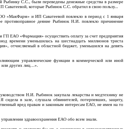
й Рыбинку С.С., были переведены денежные средства в размере
 Саватеевой, которые Рыбинок С.С. обратил в свою пользу...
 «МакФарм» и ИП Саватеевой повлекло в период с 1 января
е противоправное деяние Рыбинок Н.И. повлекло причинение
 ГП ЕАО «Фармация» осуществить оплату за счет предприятия
иод времени уменьшилась на шестнадцать миллионов триста
ция», отчисляемый в областной бюджет, уменьшился на девять
полняющим управленческие функции в коммерческой или иной
я или других лиц…».
 руководством Н.И. Рыбинок закупала лекарства и медтехнику не
 сидела в зале, слушала обвинителей, потерпевших, защиту,
ественный вред правам и законным интересам ЕАО, не имея на то
в управлении здравоохранения ЕАО обо всем знали.