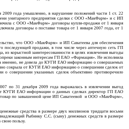
я 2009 года умышленно, в нарушение положений части 1 ст. 22
мени унитарного предприятия сделки с ООО «МакФарм» и с ИП
ключила с ООО «МакФарм» договоры купли-продажи от 1 января
лючила договоры о поставке товара от 1 января 2007 года, от 1
ельство, что ООО «МакФарм» и ИП Саватеева для обеспечения
его последующей продажи, в том числе через аптечную сеть ГП
а, из корыстной заинтересованности в целях извлечения выгоды
 вопреки законным интересам ГП ЕАО «Фармация». Не исполнила
, а именно, не довела до КУГИ ЕАО информацию о совершаемых
енно сокрыла от КУГИ ЕАО информацию о совершении сделок от
о совершении указанных сделок объективно противоречило
007 по 31 декабря 2009 года выражалась в извлечении выгод
ия от КУГИ ЕАО информации о данных сделках директор ГП ЕАО
ия товар по завышенной цене ИП Саватеевой и ООО «МакФарм»,
денежные средства в размере двух миллионов тридцати восьми
ринадлежащий Рыбинку С.С. (сыну) денежных средств в размере
 свою пользу.