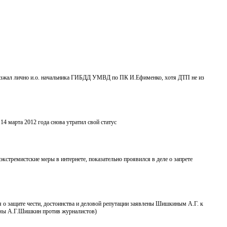
выезжал лично и.о. начальника ГИБДД УМВД по ПК И.Ефименко, хотя ДТП не из
4 марта 2012 года снова утратил свой статус
стремистские меры в интернете, показательно проявился в деле о запрете
ия о защите чести, достоинства и деловой репутации заявлены Шишкиным А.Г. к
думы А.Г.Шишкин против журналистов)